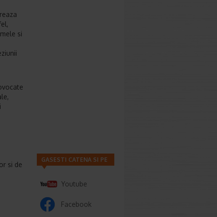
oreaza
el,
omele si
ziunii
rovocate
le,
i
GASESTI CATENA SI PE
or si de
Youtube
Facebook