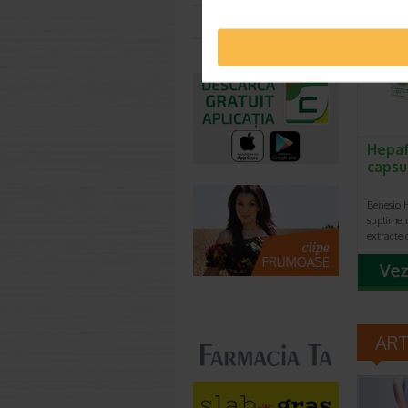
Toate farmaciile
Hepaf
capsu
Benesio 
suplimen
extracte 
AR