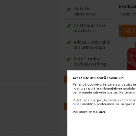
Produca
Nutritie
sanatoasa
*Pentru pr
Ce Oftapic ti se
VEZ
potriveste
Adora – Adorabili
din prima clipa
Seturi cadou
Baylis&Harding
Acest site utilizează cookie-uri
CONTACT
Pe lângă cookie-urile care sunt strict 
nostru și ajută la îmbunătățirea modului
Coenz
infoline@catena.ro
performanța site-ului nostru. Partenerii
Omega
Puteți face clic pe „Acceptă si continuă”
capsu
puteți modifica preferințele și, în spec
FARMACII
Naturali
Mai multe detalii
aici
.
Omega 3 
alimenta
Farmacii NON-STOP
Farmacii FIV