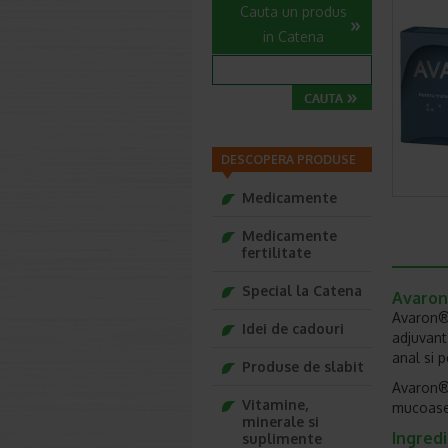
Cauta un produs
in Catena
DESCOPERA PRODUSE
Medicamente
Medicamente
fertilitate
Special la Catena
Avaron,
Avaron® 
Idei de cadouri
adjuvant
anal si p
Produse de slabit
Avaron® 
Vitamine,
mucoasei
minerale si
Ingredi
suplimente