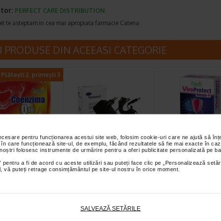
tor:
PERFECT CARE DISTRIBUTION
et te asteptam in cea mai apropiata farmacie Catena
I PRODUSE DIN ACEEASI CATEGORIE
Plătești 2, primești 3
necesare pentru funcționarea acestui site web, folosim cookie-uri care ne ajută să î
 în care funcționează site-ul, de exemplu, făcând rezultatele să fie mai exacte în caz
ima Q10 +
HartMann Tensoval
ViroProtect Imu
 noștri folosesc instrumente de urmărire pentru a oferi publicitate personalizată pe ba
 3, 30
adaptor
capsule, NATUR
 pentru a fi de acord cu aceste utilizări sau puteți face clic pe „Personalizează setăr
le, Naturalis
tensiometru x…
ial, vă puteți retrage consimțământul pe site-ul nostru în orice moment.
s Coenzima Q10 +
Adaptorul HartMann pentru
ViroProtect Imun+ este u
este un supliment
tensiometrul Tensoval faciliteaza
supliment alimentar inov
r sub forma de capsule…
utilizarea tensiometrelor…
care combina bacterii liz
SALVEAZĂ SETĂRILE