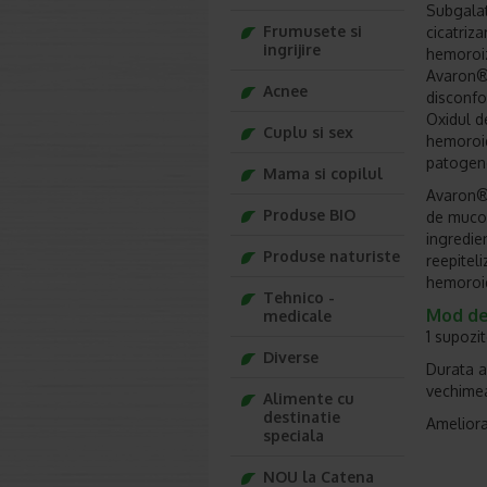
Subgalat
Frumusete si
cicatriz
ingrijire
hemoroizi
Avaron® 
Acnee
disconfo
Oxidul d
Cuplu si sex
hemoroid
patogen
Mama si copilul
Avaron®,
Produse BIO
de mucoa
ingredie
Produse naturiste
reepitel
hemoroi
Tehnico -
Mod de 
medicale
1 supozit
Diverse
Durata ad
vechimea
Alimente cu
destinatie
Ameliora
speciala
NOU la Catena