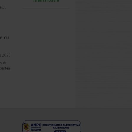
menstruatie
elul
e cu
ie 2023
 sub
 partea