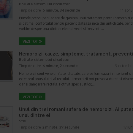
Boli ale sistemului circulator
Timp de citire:
6 minute, 34 secunde
14 april
Primele preocupari legate de gasirea unui tratament pentru hemoroizi ef
si cat mai confortabil pentru pacient dateaza inca din antichitate, pent
vorbim despre una dintre cele mai vechi si frecvente…
Hemoroizi: cauze, simptome, tratament, prevent
Boli ale sistemului circulator
Timp de citire:
6 minute, 2 secunde
9 octombri
Hemoroizii sunt vene umflate, dilatate, care se formeaza in interiorul si 
exteriorul anusului si al rectului. Hemoroizii pot provoca dureri si discon
dar si sangerare rectala. Potrivit specialistilor,…
Unul din trei romani sufera de hemoroizi. Ai putea
unul dintre ei
Stiri
Timp de citire:
2 minute, 39 secunde
17 iun