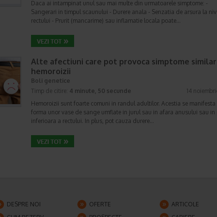
Daca ai intampinat unul sau mai multe din urmatoarele simptome: -
Sangerari in timpul scaunului - Durere anala - Senzatia de arsura la niv
rectului - Prurit (mancarime) sau inflamatie locala poate…
Alte afectiuni care pot provoca simptome similar
hemoroizii
Boli genetice
Timp de citire:
4 minute, 50 secunde
14 noiembr
Hemoroizii sunt foarte comuni in randul adultilor. Acestia se manifesta
forma unor vase de sange umflate in jurul sau in afara anusului sau in
inferioara a rectului. In plus, pot cauza durere…
DESPRE NOI
OFERTE
ARTICOLE