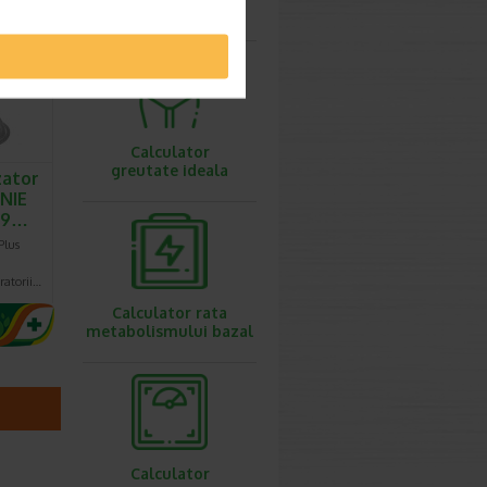
ovulatie
Calculator
greutate ideala
ator
NIE
.9…
Plus
ratorii…
Calculator rata
metabolismului bazal
Calculator