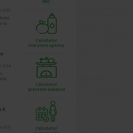
IMC
ie 2025
icient
ru ca
Calculator
hidratare optima
ie
e 2024
in
fort,
Calculator
greutate bebelusi
 fi
ie 2021
Calculator