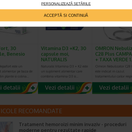
PERSONALIZEAZĂ SETĂRILE
ACCEPTĂ SI CONTINUĂ
ort, 30
Vitamina D3 +K2, 30
OMRON Nebuliz
le, Benesio
capsule moi,
C28 Plus CAMPA
NATURALIS
+ TAXA VERDE 1
Hepafort este un
Naturalis Vitamina D3 + K2 este
Omron Nebulizator C28 
t alimentar pe baza de
un supliment alimentar care
este indicat in cazul
din plante si colina…
combina vitamina D3 si…
tratamentului cailor respi
TICOLE RECOMANDATE
Tratament hemoroizi minim invaziv - proceduri
moderne pentru rezultate rapide