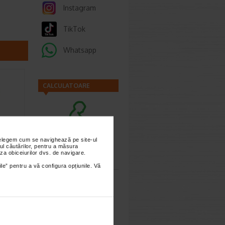
Instagram
TikTok
Whatsapp
CALCULATOARE
nțelegem cum se navighează pe site-ul
Calculator
ul căutărilor, pentru a măsura
n, 10
za obiceiurilor dvs. de navigare.
sarcina
ALIS
ile” pentru a vă configura opțiunile. Vă
n
ator,
ate…
Calculator