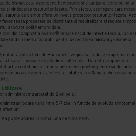
ul de bismut este astringent, hemostatic si cicatrizant, contribuind la
area si vindecarea tesuturilor lezate. Prin efectul astringent care mics
i, sarurile de bismut ofera un invelis protector tesuturilor lezate. Astf
favorizeaza procesele de cicatrizare si reepitelizare si reduce simpt
rtul asociate bolii hemoroidale.
e zinc din compozitia Avaron® reduce riscul de infectie locala, locul le
ale fiind un mediu favorabil pentru dezvoltarea microorganismelor
e.
 datorita extractului de Hamamelis virginiana, reduce simptomele p
sa lezata si previne raspândirea inflamatiei. Datorita proprietatilor sa
ntul activ contribuie la crearea unui mediu prielnic pentru vindecarea s
izarea mucoasei anorectale lezate, iritate sau inflamate din cauza bolii
dale.
utilizare
or administrat intrarectal de 2 ori pe zi.
ministrarii poate varia intre 5-7 zile, in functie de evolutia simptomel
 afectiunii.
rea poate aparea in prima luna de tratament.