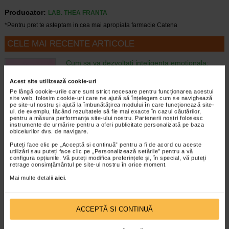
Producator:
LAB. THEA FRANTA
*Pentru pret te asteptam in cea mai apropiata farmacie Catena
CELE MAI RECENTE ARTICOLE
Cum sa va dezvoltati inteligenta emotionala:
metode prin care va puteti imbunatati EQ-ul
Boli neurologice si psihice
Acest site utilizează cookie-uri
Inteligenta emotionala (EQ) se refera la
Pe lângă cookie-urile care sunt strict necesare pentru funcționarea acestui
site web, folosim cookie-uri care ne ajută să înțelegem cum se navighează
capacitatea de a identifica si gestiona
pe site-ul nostru și ajută la îmbunătățirea modului în care funcționează site-
propriile emotii, precum si emotiile celorlalti.
ul, de exemplu, făcând rezultatele să fie mai exacte în cazul căutărilor,
In general, se spune ca inteligenta
pentru a măsura performanța site-ului nostru. Partenerii noștri folosesc
instrumente de urmărire pentru a oferi publicitate personalizată pe baza
emotionala cuprinde cateva abilitati:…
obiceiurilor dvs. de navigare.
Timp de citire:
4 minute, 39 secunde
6 august 2026
Puteți face clic pe „Acceptă si continuă” pentru a fi de acord cu aceste
utilizări sau puteți face clic pe „Personalizează setările” pentru a vă
configura opțiunile. Vă puteți modifica preferințele și, în special, vă puteți
Enurezis: cauze, factori declansatori si solutii
retrage consimțământul pe site-ul nostru în orice moment.
Sistem urinar
Enurezisul este termenul medical pentru
Mai multe detalii
aici
.
pierderea accidentala de urina, de obicei in
timpul somnului. Este o afectiune frecventa
atat in randul copiilor, cat si al adultilor.
ACCEPTĂ SI CONTINUĂ
Enurezisul este considerat…