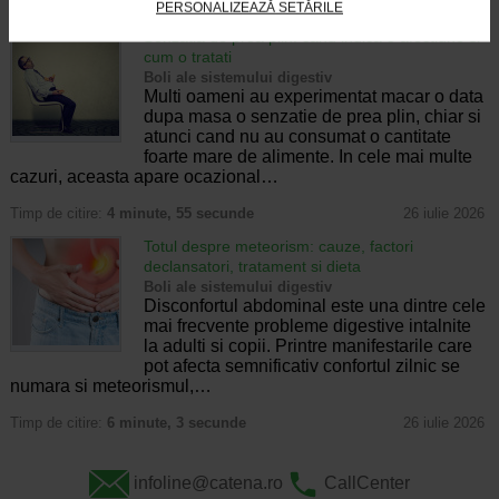
Timp de citire:
4 minute, 32 secunde
28 iulie 2026
PERSONALIZEAZĂ SETĂRILE
Senzatia de prea plin: cand indica o afectiune si
cum o tratati
Boli ale sistemului digestiv
Multi oameni au experimentat macar o data
dupa masa o senzatie de prea plin, chiar si
atunci cand nu au consumat o cantitate
foarte mare de alimente. In cele mai multe
cazuri, aceasta apare ocazional…
Timp de citire:
4 minute, 55 secunde
26 iulie 2026
Totul despre meteorism: cauze, factori
declansatori, tratament si dieta
Boli ale sistemului digestiv
Disconfortul abdominal este una dintre cele
mai frecvente probleme digestive intalnite
la adulti si copii. Printre manifestarile care
pot afecta semnificativ confortul zilnic se
numara si meteorismul,…
Timp de citire:
6 minute, 3 secunde
26 iulie 2026
infoline@catena.ro
CallCenter