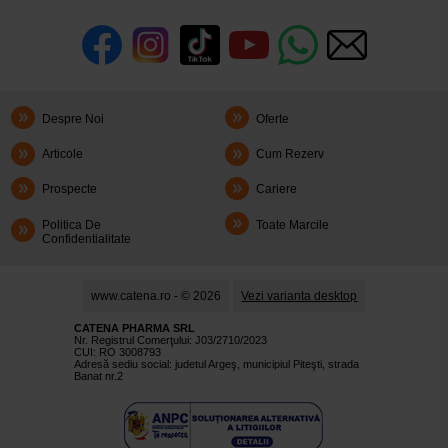
Despre Noi
Oferte
Articole
Cum Rezerv
Prospecte
Cariere
Politica De
Toate Marcile
Confidentialitate
www.catena.ro - © 2026
Vezi varianta desktop
CATENA PHARMA SRL
Nr. Registrul Comerţului: J03/2710/2023
CUI: RO 3008793
Adresă sediu social: judetul Argeş, municipiul Piteşti, strada
Banat nr.2