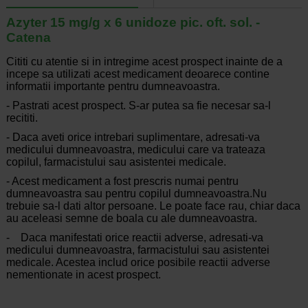
Azyter 15 mg/g x 6 unidoze pic. oft. sol. -
Catena
Cititi cu atentie si in intregime acest prospect inainte de a
incepe sa utilizati acest medicament deoarece contine
informatii importante pentru dumneavoastra.
- Pastrati acest prospect. S-ar putea sa fie necesar sa-l
recititi.
- Daca aveti orice intrebari suplimentare, adresati-va
medicului dumneavoastra, medicului care va trateaza
copilul, farmacistului sau asistentei medicale.
- Acest medicament a fost prescris numai pentru
dumneavoastra sau pentru copilul dumneavoastra.Nu
trebuie sa-l dati altor persoane. Le poate face rau, chiar daca
au aceleasi semne de boala cu ale dumneavoastra.
- Daca manifestati orice reactii adverse, adresati-va
medicului dumneavoastra, farmacistului sau asistentei
medicale. Acestea includ orice posibile reactii adverse
nementionate in acest prospect.