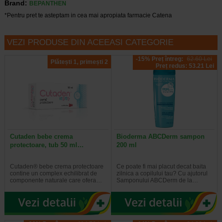
Brand:
BEPANTHEN
*Pentru pret te asteptam in cea mai apropiata farmacie Catena
VEZI PRODUSE DIN ACEEASI CATEGORIE
-15% Preț întreg:
62.60 Lei
Plătești 1, primești 2
Preț redus: 53.21 Lei
Cutaden bebe crema
Bioderma ABCDerm sampon
protectoare, tub 50 ml…
200 ml
Cutaden® bebe crema protectoare
Ce poate fi mai placut decat baita
contine un complex echilibrat de
zilnica a copilului tau? Cu ajutorul
componente naturale care ofera…
Samponului ABCDerm de la…