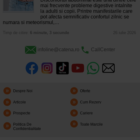
mai frecvente probleme digestive intalnite
la adulti si copii. Printre manifestarile care
pot afecta semnificativ confortul zilnic se
numara si meteorismul,…
Timp de citire:
6 minute, 3 secunde
26 iulie 2026
infoline@catena.ro
CallCenter
Despre Noi
Oferte
Articole
Cum Rezerv
Prospecte
Cariere
Politica De
Toate Marcile
Confidentialitate