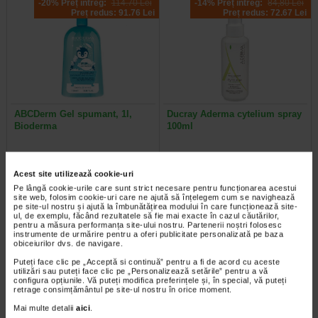
-20% Preț întreg:
114.70 Lei
-14% Preț întreg:
84,80 Lei
Preț redus: 91.76 Lei
Preț redus: 72.67 Lei
ABCDerm Gel spumant, 1l,
Ducray Aderma cytelium spray
Bioderma
100ml
Gelul spumant ABCDerm de la
Aderma Cytelium spray este un
Bioderma este creat special pentru
produs cu efecte imediate in
Acest site utilizează cookie-uri
pielea sensibila a copiilor…
tratamentul dermatitelor iritative…
Pe lângă cookie-urile care sunt strict necesare pentru funcționarea acestui
site web, folosim cookie-uri care ne ajută să înțelegem cum se navighează
pe site-ul nostru și ajută la îmbunătățirea modului în care funcționează site-
ul, de exemplu, făcând rezultatele să fie mai exacte în cazul căutărilor,
pentru a măsura performanța site-ului nostru. Partenerii noștri folosesc
instrumente de urmărire pentru a oferi publicitate personalizată pe baza
-35% Preț întreg:
78,10 Lei
-40% Preț întreg:
30.60 Lei
obiceiurilor dvs. de navigare.
Preț redus: 50.77 Lei
Preț redus: 18.36 Lei
Puteți face clic pe „Acceptă si continuă” pentru a fi de acord cu aceste
utilizări sau puteți face clic pe „Personalizează setările” pentru a vă
configura opțiunile. Vă puteți modifica preferințele și, în special, vă puteți
retrage consimțământul pe site-ul nostru în orice moment.
Mai multe detalii
aici
.