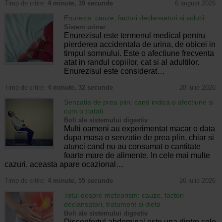
Timp de citire:
4 minute, 39 secunde
6 august 2026
Enurezis: cauze, factori declansatori si solutii
Sistem urinar
Enurezisul este termenul medical pentru
pierderea accidentala de urina, de obicei in
timpul somnului. Este o afectiune frecventa
atat in randul copiilor, cat si al adultilor.
Enurezisul este considerat…
Timp de citire:
4 minute, 32 secunde
28 iulie 2026
Senzatia de prea plin: cand indica o afectiune si
cum o tratati
Boli ale sistemului digestiv
Multi oameni au experimentat macar o data
dupa masa o senzatie de prea plin, chiar si
atunci cand nu au consumat o cantitate
foarte mare de alimente. In cele mai multe
cazuri, aceasta apare ocazional…
Timp de citire:
4 minute, 55 secunde
26 iulie 2026
Totul despre meteorism: cauze, factori
declansatori, tratament si dieta
Boli ale sistemului digestiv
Disconfortul abdominal este una dintre cele