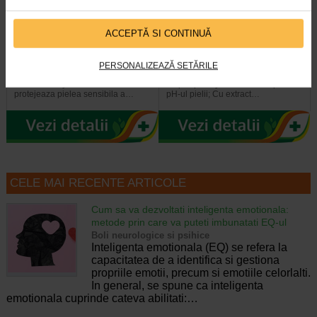
La Roche Posay Lipikar gel
Gerovital Kids Gel spalare
ACCEPTĂ SI CONTINUĂ
spalare piele sensibila, 400 ml
corp si par Hydra Care X 300…
PERSONALIZEAZĂ SETĂRILE
Gelul de spalare Lipikar de la La
Beneficii Gerovital Kids Gel spalare
Roche-Posay curata delicat si
corp si par Hydra Care: Respecta
protejeaza pielea sensibila a…
pH-ul pielii; Cu extract…
CELE MAI RECENTE ARTICOLE
Cum sa va dezvoltati inteligenta emotionala:
metode prin care va puteti imbunatati EQ-ul
Boli neurologice si psihice
Inteligenta emotionala (EQ) se refera la
capacitatea de a identifica si gestiona
propriile emotii, precum si emotiile celorlalti.
In general, se spune ca inteligenta
emotionala cuprinde cateva abilitati:…