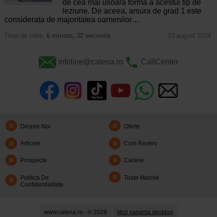
de cea mai usoara forma a acestui tip de
leziune. De aceea, arsura de grad 1 este
considerata de majoritatea oamenilor…
Timp de citire:
6 minute, 32 secunde
13 august 2024
infoline@catena.ro
CallCenter
Despre Noi
Oferte
Articole
Cum Rezerv
Prospecte
Cariere
Politica De
Toate Marcile
Confidentialitate
www.catena.ro - © 2026
Vezi varianta desktop