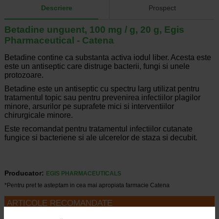
Descriere
Prospect
Betadine unguent, 100 mg / g, 20 g, Egis
Pharmaceutical - Catena
Betadine contine ca substanta activa iodul liber. Acesta este
este un antiseptic care distruge bacterii, fungi si unele
protozoare.
Betadine este un antiseptic cu spectru larg utilizat pentru
tratamentul topic sau pentru prevenirea infectiilor plagilor
minore, arsurilor pe suprafete mici si interventiilor
chirurgicale minore.
Este recomandat pentru tratamentul infectiilor cutanate
fungice si bacteriene si ale ulcerelor de staza si decubit.
Producator:
EGIS PHARMACEUTICALS
*Pentru pret te asteptam in cea mai apropiata farmacie Catena
ARTICOLE RECOMANDATE