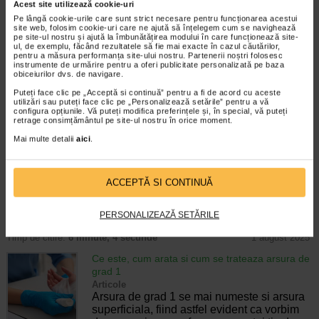
Tot ce trebuie sa stiti despre escare: cauze,
Acest site utilizează cookie-uri
preventie si tratament
Pe lângă cookie-urile care sunt strict necesare pentru funcționarea acestui
site web, folosim cookie-uri care ne ajută să înțelegem cum se navighează
Boli de piele
pe site-ul nostru și ajută la îmbunătățirea modului în care funcționează site-
Escarele sunt complicatii ce afecteaza si
ul, de exemplu, făcând rezultatele să fie mai exacte în cazul căutărilor,
mai mult calitatea vietii persoanelor cu
pentru a măsura performanța site-ului nostru. Partenerii noștri folosesc
instrumente de urmărire pentru a oferi publicitate personalizată pe baza
mobilitate redusa, care in majoritatea
obiceiurilor dvs. de navigare.
timpului sunt imobilizate la pat sau in
scaune cu rotile. Tocmai din cauza acestei…
Puteți face clic pe „Acceptă si continuă” pentru a fi de acord cu aceste
utilizări sau puteți face clic pe „Personalizează setările” pentru a vă
configura opțiunile. Vă puteți modifica preferințele și, în special, vă puteți
Timp de citire:
6 minute, 36 secunde
22 iulie 2024
retrage consimțământul pe site-ul nostru în orice moment.
Primul ajutor in caz de arsuri
Mai multe detalii
aici
.
Masuri de prim ajutor
Este inevitabil ca pe parcursul vietii sa nu
aveti cel putin o arsura minora din cauza
ACCEPTĂ SI CONTINUĂ
unei tigai incinse sau o cafea fierbinte.
Durerea provocata de arsuri este intensa si
apare instant, iar uneori arsura…
PERSONALIZEAZĂ SETĂRILE
Timp de citire:
6 minute, 4 secunde
1 august 2025
Ce este, cum arata si cum se trateaza arsura de
grad 1
Articole
Arsura de grad 1 se mai numeste si arsura
superficiala, fiind astfel evident ca vorbim