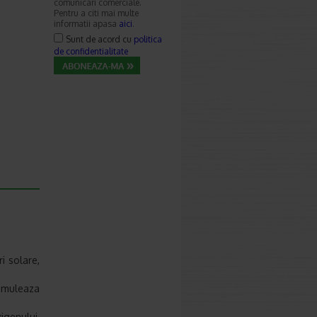
comunicari comerciale.
Pentru a citi mai multe
informatii apasa
aici
.
Sunt de acord cu
politica
de confidentialitate
i solare,
timuleaza
genului,