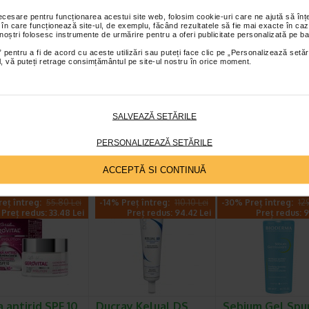
sau dupa aplicarea produsului, sa se utilizeze un alt produs, deoar
necesare pentru funcționarea acestui site web, folosim cookie-uri care ne ajută să î
 în care funcționează site-ul, de exemplu, făcând rezultatele să fie mai exacte în caz
ate duce la o reactie nedorita cu acizii si poate accelera sau n
 noștri folosesc instrumente de urmărire pentru a oferi publicitate personalizată pe ba
 pentru a fi de acord cu aceste utilizări sau puteți face clic pe „Personalizează setăr
re senzatie de arsura, mancarime sau roseata intensa intrerupeti 
ial, vă puteți retrage consimțământul pe site-ul nostru în orice moment.
lui. Daca aceste manifestari nu dispar in 3 zile consultati 
log.
tor:
BIOTRADE
SALVEAZĂ SETĂRILE
et te asteptam in cea mai apropiata farmacie Catena
PERSONALIZEAZĂ SETĂRILE
I PRODUSE DIN ACEEASI CATEGORIE
ACCEPTĂ SI CONTINUĂ
eț întreg:
55.80 Lei
-14% Preț întreg:
110.10 Lei
-30% Preț întreg:
12
Preț redus: 33.48 Lei
Preț redus: 94.42 Lei
Preț redus: 9
 antirid SPF 10
Ducray Kelual DS
Sebium Gel Sp