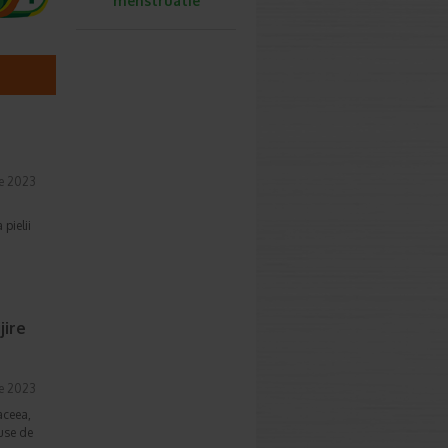
menstruatie
ie 2023
 pielii
jire
ie 2023
aceea,
duse de