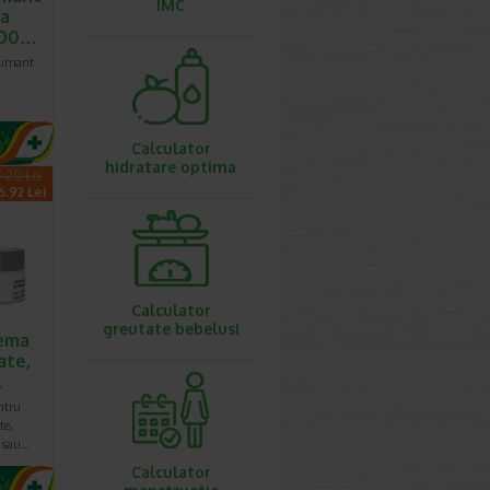
IMC
ea
 500…
pumant
Calculator
hidratare optima
.20 Lei
6.92 Lei
Calculator
greutate bebelusi
ema
ate,
l
ntru
te,
e sau…
Calculator