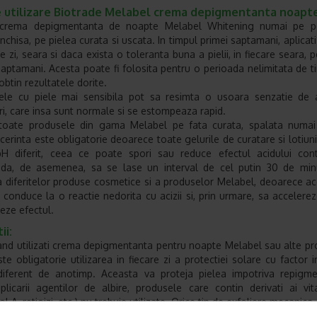
 utilizare Biotrade Melabel crema depigmentanta noapte
i crema depigmentanta de noapte Melabel Whitening numai pe p
inchisa, pe pielea curata si uscata. In timpul primei saptamani, aplicat
 zi, seara si daca exista o toleranta buna a pielii, in fiecare seara, p
saptamani. Acesta poate fi folosita pentru o perioada nelimitata de 
obtin rezultatele dorite.
ele cu piele mai sensibila pot sa resimta o usoara senzatie de a
ri, care insa sunt normale si se estompeaza rapid.
i toate produsele din gama Melabel pe fata curata, spalata numai
cerinta este obligatorie deoarece toate gelurile de curatare si lotiuni
H diferit, ceea ce poate spori sau reduce efectul acidului cont
da, de asemenea, sa se lase un interval de cel putin 30 de minu
a diferitelor produse cosmetice si a produselor Melabel, deoarece ac
 conduce la o reactie nedorita cu acizii si, prin urmare, sa accelere
zeze efectul.
ii:
and utilizati crema depigmentanta pentru noapte Melabel sau alte p
ste obligatorie utilizarea in fiecare zi a protectiei solare cu factor i
diferent de anotimp. Aceasta va proteja pielea impotriva repigmen
plicarii agentilor de albire, produsele care contin derivati ai vi
ol A, retioizi, etc.) nu trebuie utilizate. Orice tip de exfoliere mecanica,
le si alte produse similare, trebuie evitata. Nu se recomanda ca,