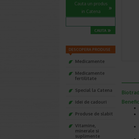
Cauta un produs
in Catena
DESCOPERA PRODUSE
Medicamente
Medicamente
fertilitate
Special la Catena
Biotra
Benefi
Idei de cadouri
Produse de slabit
Vitamine,
minerale si
suplimente