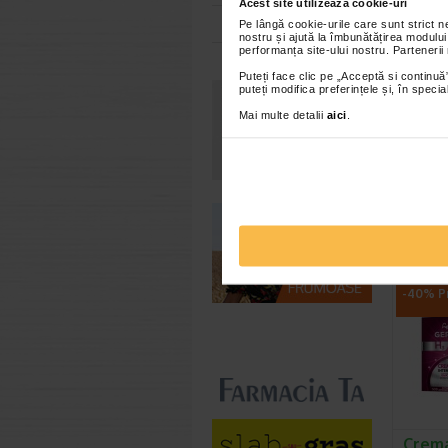
Acest site utilizează cookie-uri
inainte 
Toate farmaciile
Pe lângă cookie-urile care sunt strict 
nostru și ajută la îmbunătățirea modului
lucru po
performanța site-ului nostru. Partenerii
efectul.
Puteți face clic pe „Acceptă si continuă”
Daca apa
puteți modifica preferințele și, în spec
produsu
Mai multe detalii
aici
.
dermato
Produca
*Pentru pr
VEZ
-40% Pr
Crema