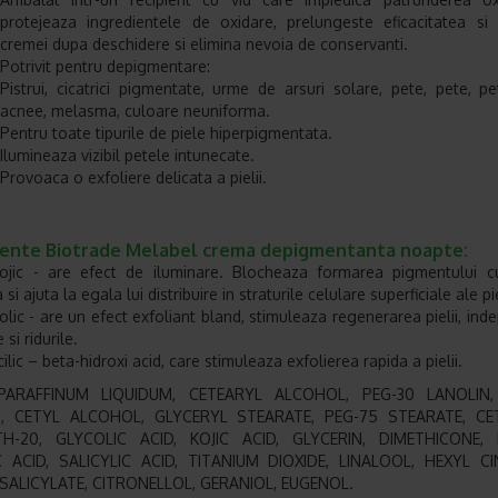
protejeaza ingredientele de oxidare, prelungeste eficacitatea si 
cremei dupa deschidere si elimina nevoia de conservanti.
Potrivit pentru depigmentare:
Pistrui, cicatrici pigmentate, urme de arsuri solare, pete, pete, p
acnee, melasma, culoare neuniforma.
Pentru toate tipurile de piele hiperpigmentata.
Ilumineaza vizibil petele intunecate.
Provoaca o exfoliere delicata a pielii.
iente Biotrade Melabel crema depigmentanta noapte:
Kojic - are efect de iluminare. Blocheaza formarea pigmentului c
si ajuta la egala lui distribuire in straturile celulare superficiale ale pie
colic - are un efect exfoliant bland, stimuleaza regenerarea pielii, ind
e si ridurile.
cilic – beta-hidroxi acid, care stimuleaza exfolierea rapida a pielii.
PARAFFINUM LIQUIDUM, CETEARYL ALCOHOL, PEG-30 LANOLIN,
, CETYL ALCOHOL, GLYCERYL STEARATE, PEG-75 STEARATE, CET
H-20, GLYCOLIC ACID, KOJIC ACID, GLYCERIN, DIMETHICONE, 
 ACID, SALICYLIC ACID, TITANIUM DIOXIDE, LINALOOL, HEXYL C
SALICYLATE, CITRONELLOL, GERANIOL, EUGENOL.