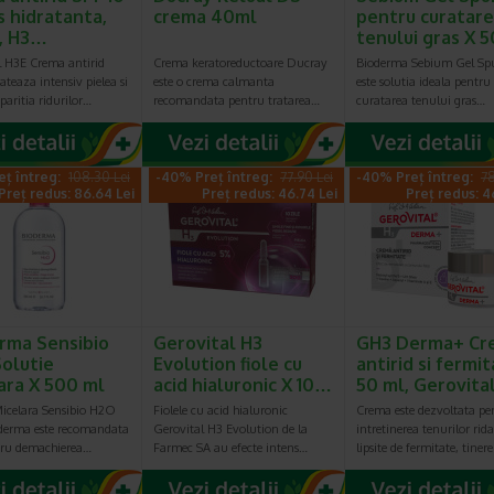
s hidratanta,
crema 40ml
pentru curatar
, H3…
tenului gras X
l H3E Crema antirid
Crema keratoreductoare Ducray
Bioderma Sebium Gel S
ateaza intensiv pielea si
este o crema calmanta
este solutia ideala pentru
paritia ridurilor…
recomandata pentru tratarea…
curatarea tenului gras…
eț întreg:
108.30 Lei
-40% Preț întreg:
77.90 Lei
-40% Preț întreg:
78
Preț redus: 86.64 Lei
Preț redus: 46.74 Lei
Preț redus: 4
rma Sensibio
Gerovital H3
GH3 Derma+ Cr
olutie
Evolution fiole cu
antirid si fermit
ara X 500 ml
acid hialuronic X 10…
50 ml, Gerovita
Micelara Sensibio H2O
Fiolele cu acid hialuronic
Crema este dezvoltata pe
oderma este recomandata
Gerovital H3 Evolution de la
intretinerea tenurilor rida
tru demachierea…
Farmec SA au efecte intens…
lipsite de fermitate, tiner