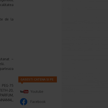
calitatea
ete de la
utanat –
lii.
eparteaza
GASESTI CATENA SI PE
 PEG-75
ETH-20,
Youtube
PARFUM,
INNAMAL,
Facebook