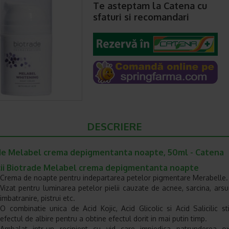
Te asteptam la Catena cu
sfaturi si recomandari
DESCRIERE
de Melabel crema depigmentanta noapte, 50ml - Catena
cii Biotrade Melabel crema depigmentanta noapte
Crema de noapte pentru indepartarea petelor pigmentare Merabelle.
Vizat pentru luminarea petelor pielii cauzate de acnee, sarcina, arsur
imbatranire, pistrui etc.
O combinatie unica de Acid Kojic, Acid Glicolic si Acid Salicilic s
efectul de albire pentru a obtine efectul dorit in mai putin timp.
Ambalat intr-un recipient cu vid care impiedica patrunderea oxi