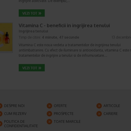
ingrijire adecvate. De exemplu,…
Vitamina C - beneficii in ingrijirea tenului
Ingrijirea tenului
Timp de citire:
4 minute, 47 secunde
13 decembri
Vitamina C este noua vedeta a tratamentelor de ingrijirea tenului
antiimbatranire. Cu efect de iluminare si antioxidanta, vitamina C este 
tratamentelor de ingrijire a tenului si de infrumusetare.…
DESPRE NOI
OFERTE
ARTICOLE
CUM REZERV
PROSPECTE
CARIERE
POLITICA DE
TOATE MARCILE
CONFIDENTIALITATE