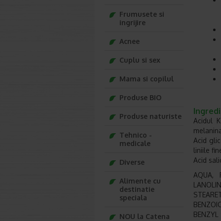
Frumusete si
ingrijire
Acnee
Cuplu si sex
Mama si copilul
Produse BIO
Ingred
Produse naturiste
Acidul 
melanina 
Tehnico -
Acid gli
medicale
liniile fin
Acid sali
Diverse
AQUA, 
Alimente cu
LANOLIN
destinatie
STEARET
speciala
BENZOIC
BENZYL 
NOU la Catena