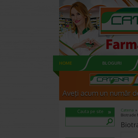
HOME
BLOGURI
Catena
Cauta pe site
Biotrade
Biotr