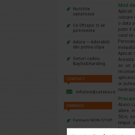
Mod de
Nutritie
Aplicat
sanatoasa
culoare 
o data pe
Ce Oftapic ti se
putin 4 
potriveste
cand se 
Persoan
Adora – Adorabili
din prima clipa
insepatu
Aplicat
Seturi cadou
Aceasta 
Baylis&Harding
au un p
recoman
aplicare
CONTACT
ar putea
neutrali
infoline@catena.ro
Precaut
Atunci c
FARMACII
albire, e
50+), in
Farmacii NON-STOP
timpul a
(proretin
Farmacii FIV
scruburi