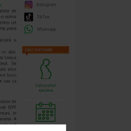
:
Instagram
etele de
i-o numai
TikTok
entru cel
timp pana
Whatsapp
rsura si
CALCULATOARE
 cu apa.
le tonice
inut. Se
te intre
est lucru
ze sau sa
Calculator
sarcina
roduse de
nalt (SPF
tarii. In
taminei A
 cum ar fi
Calculator
 cu o ora