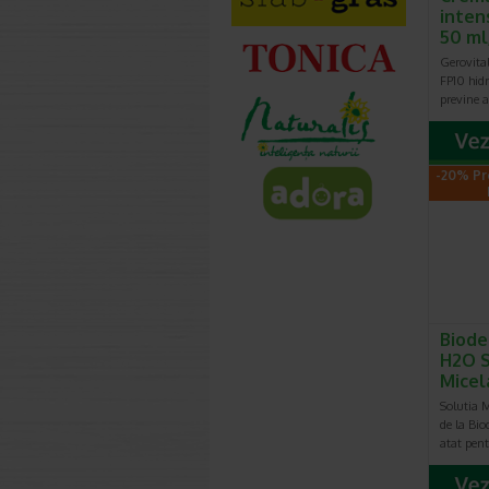
inten
50 ml
Gerovita
FP10 hidr
previne a
-20% Pr
Biode
H2O S
Micel
Solutia 
de la Bi
atat pen