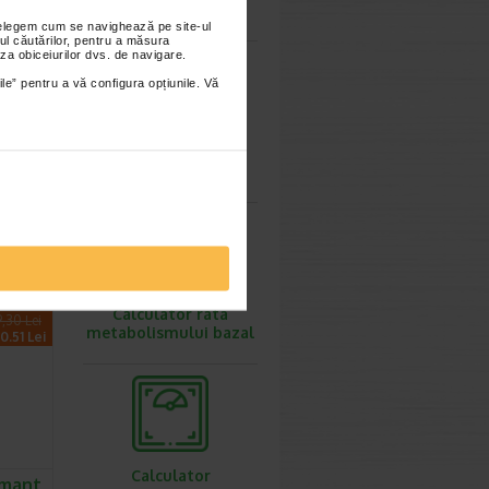
ovulatie
ece acest
nțelegem cum se navighează pe site-ul
ul căutărilor, pentru a măsura
eutraliza
za obiceiurilor dvs. de navigare.
ile” pentru a vă configura opțiunile. Vă
folosirea
un medic
Calculator
greutate ideala
Calculator rata
9,30 Lei
metabolismului bazal
0.51 Lei
Calculator
umant