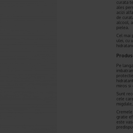
curata t
ales per
acizi alf
de curata
alcool, 
pielea.
Cel mai 
ulei, cu 
hidratan
Produse
Pe langa 
imbatran
protecti
hidratant
miros si 
Sunt rec
cele care
migdale,
Cremele c
gratie e
este vas
predispu