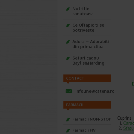
Nutritie
sanatoasa
Ce Oftapic ti se
potriveste
Adora – Adorabili
din prima clipa
Seturi cadou
Baylis&Harding
CONTACT
infoline@catena.ro
FARMACII
Cuprins
Farmacii NON-STOP
Caract
Sfatu
Farmacii FIV