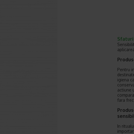
Sfaturi
Sensibili
aplicarea
Produse
Pentru in
destinat
igiena ca
conserva
actiune 
comparat
fara fre
Produse
sensibi
In ritual
importan