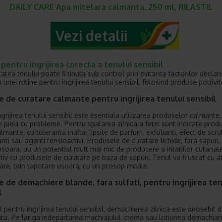
DAILY CARE Apa micelara calmanta, 250 ml, RILASTIL
Vezi detalii
 pentru ingrijirea corecta a tenului sensibil
tatea tenului poate fi tinuta sub control prin evitarea factorilor declan
 unei rutine pentru ingrijirea tenului sensibil, folosind produse potrivit
 de curatare calmante pentru ingrijirea tenului sensibil
grijirea tenului sensibil este esentiala utilizarea produselor calmante,
e pielii cu probleme. Pentru spalarea zilnica a fetei sunt indicate prod
lmante, cu toleranta inalta, lipsite de parfum, exfolianti, efect de scru
nti sau agenti tensioactivi. Produsele de curatare lichide, fara sapun,
usoara, au un potential mult mai mic de producere a iritatiilor cutanate
iv cu produsele de curatare pe baza de sapun. Tenul va fi uscat cu at
care, prin tapotare usoara, cu un prosop moale.
 de demachiere blande, fara sulfati, pentru ingrijirea ten
l
ul pentru ingrijirea tenului sensibil, demachierea zilnica este deosebit 
ta. Pe langa indepartarea machiajului, crema sau lotiunea demachian