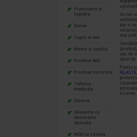
Ingrijire
agravanti
Frumusete si
ingrijire
Un ten se
exfoliere
dar si de
Acnee
uscaciun
mai sunt
Cuplu si sex
Sensibili
(pruritul
Mama si copilul
sau de a
tipuri de
Produse BIO
Pentru p
Produse naturiste
RILASTIL
protecto
cutanate
Tehnico -
persoane
medicale
eczeme.
Diverse
Alimente cu
destinatie
speciala
NOU la Catena