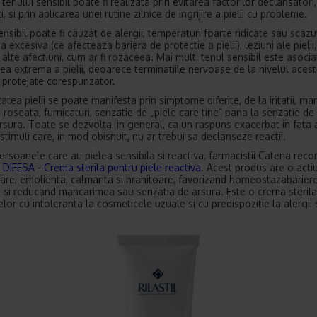
a tenului sensibil poate fi realizata prin evitarea factorilor declansatori,
, si prin aplicarea unei rutine zilnice de ingrijire a pielii cu probleme.
nsibil poate fi cauzat de alergii, temperaturi foarte ridicate sau scazu
a excesiva (ce afecteaza bariera de protectie a pielii), leziuni ale pieli
 alte afectiuni, cum ar fi rozaceea. Mai mult, tenul sensibil este asocia
ea extrema a pielii, deoarece terminatiile nervoase de la nivelul acest
 protejate corespunzator.
tatea pielii se poate manifesta prin simptome diferite, de la iritatii, ma
), roseata, furnicaturi, senzatie de „piele care tine” pana la senzatie de
rsura. Toate se dezvolta, in general, ca un raspuns exacerbat in fata
 stimuli care, in mod obisnuit, nu ar trebui sa declanseze reactii.
ersoanele care au pielea sensibila si reactiva, farmacistii Catena re
 DIFESA - Crema sterila pentru piele reactiva
. Acest produs are o acti
are, emolienta, calmanta si hranitoare, favorizand homeostazabariere
 si reducand mancarimea sau senzatia de arsura. Este o crema sterila
lor cu intoleranta la cosmeticele uzuale si cu predispozitie la alergii 