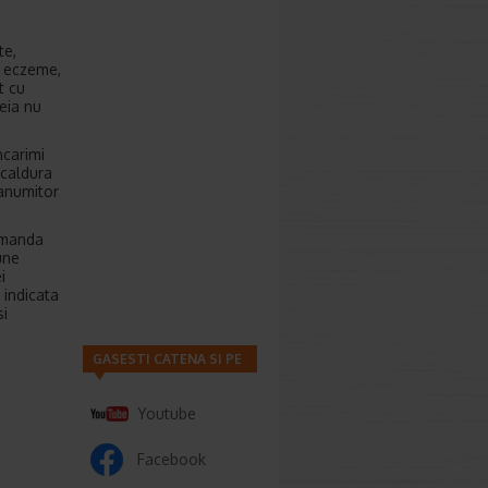
te,
i, eczeme,
t cu
eia nu
ncarimi
 caldura
 anumitor
comanda
une
i
 indicata
si
GASESTI CATENA SI PE
Youtube
Facebook