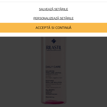
lor cu piele sensibila si iritata, predispusa la roseata. Aceasta apa m
la pentru indepartarea machiajului, a impuritatilor si a reziduurilor, pe
aza pH – ul natural al pielii.
SALVEAZĂ SETĂRILE
PERSONALIZEAZĂ SETĂRILE
ACCEPTĂ SI CONTINUĂ