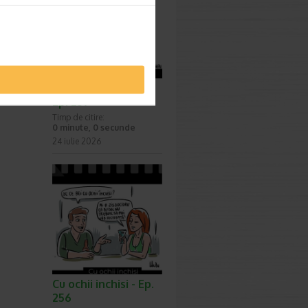
icelara
ntru ca
Surprize, surprize -
Ep. 257
Timp de citire:
0 minute, 0 secunde
24 iulie 2026
Cu ochii inchisi - Ep.
256