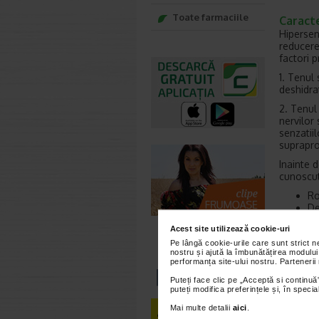
Toate farmaciile
Caracte
Hipersen
reducerea
factori pr
1. Tenul
deshidrat
2. Tenul 
nervilor 
senzatiil
supraprod
Inainte d
cunoscute
Ro
De
Se
Acest site utilizează cookie-uri
Pr
te
Pe lângă cookie-urile care sunt strict 
nostru și ajută la îmbunătățirea modului
Te
performanța site-ului nostru. Partenerii
Puteți face clic pe „Acceptă si continuă”
puteți modifica preferințele și, în spec
Pentru o
Mai multe detalii
aici
.
folositi
R