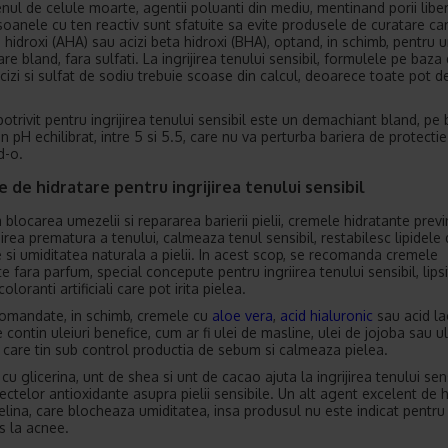
enul de celule moarte, agentii poluanti din mediu, mentinand porii liber
soanele cu ten reactiv sunt sfatuite sa evite produsele de curatare ca
a hidroxi (AHA) sau acizi beta hidroxi (BHA), optand, in schimb, pentru 
re bland, fara sulfati. La ingrijirea tenului sensibil, formulele pe baza
acizi si sulfat de sodiu trebuie scoase din calcul, deoarece toate pot d
potrivit pentru ingrijirea tenului sensibil este un demachiant bland, pe
un pH echilibrat, intre 5 si 5.5, care nu va perturba bariera de protectie a
d-o.
 de hidratare pentru ingrijirea tenului sensibil
blocarea umezelii si repararea barierii pielii, cremele hidratante previ
irea prematura a tenului, calmeaza tenul sensibil, restabilesc lipidele
e si umiditatea naturala a pielii. In acest scop, se recomanda cremele
e fara parfum, special concepute pentru ingriirea tenului sensibil, lips
coloranti artificiali care pot irita pielea.
omandate, in schimb, cremele cu
aloe vera
,
acid hialuronic
sau acid lac
 contin uleiuri benefice, cum ar fi ulei de masline, ulei de jojoba sau u
 care tin sub control productia de sebum si calmeaza pielea.
u glicerina, unt de shea si unt de cacao ajuta la ingrijirea tenului sens
fectelor antioxidante asupra pielii sensibile. Un alt agent excelent de 
elina, care blocheaza umiditatea, insa produsul nu este indicat pentru
s la acnee.