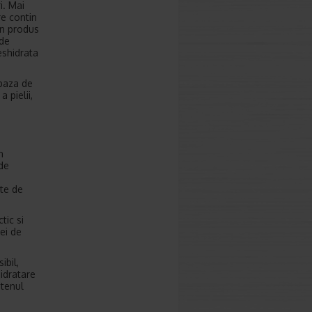
i. Mai
re contin
un produs
 de
eshidrata
 baza de
 pielii,
n
 de
ite de
tic si
lei de
ibil,
hidratare
 tenul