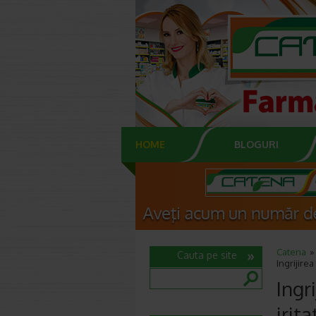
HOME
BLOGURI
Catena
Cauta pe site
Ingrijirea
Ingr
irita