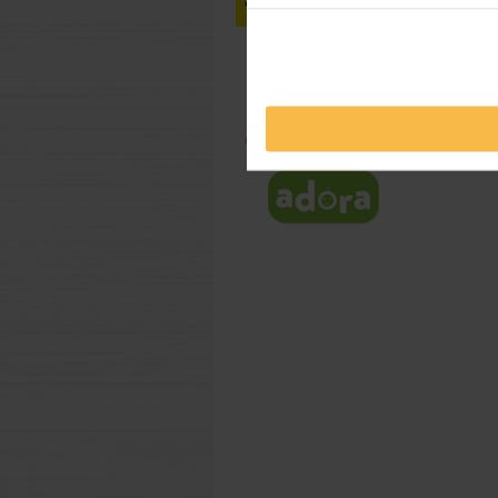
persoane
este idea
nu altere