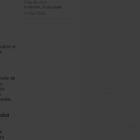
Timp de citire:
0 minute, 0 secunde
17 iulie 2026
satori si
e.
usele de
b,
 cu
,
entie,
ului
de
ta