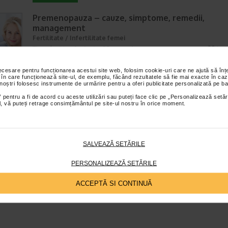
Premenopauza – cauze, simptome, remedii,
management
Fertilitate / Infertilitate femei
Timp de citire:
6 minute, 39 secunde
20 iun
Premenopauza este perioada de tranzitie spre menopauza si se manife
necesare pentru funcționarea acestui site web, folosim cookie-uri care ne ajută să î
cativa ani inainte de instalarea menopauzei finale. In timpul acestei pe
 în care funcționează site-ul, de exemplu, făcând rezultatele să fie mai exacte în caz
nivelul de estrogeni incepe sa scada. Astfel,…
 noștri folosesc instrumente de urmărire pentru a oferi publicitate personalizată pe ba
 pentru a fi de acord cu aceste utilizări sau puteți face clic pe „Personalizează setăr
ial, vă puteți retrage consimțământul pe site-ul nostru în orice moment.
SALVEAZĂ SETĂRILE
PERSONALIZEAZĂ SETĂRILE
ACCEPTĂ SI CONTINUĂ