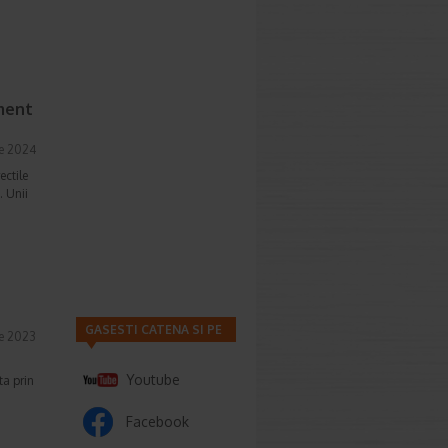
i
ament
ie 2024
ectile
. Unii
GASESTI CATENA SI PE
ie 2023
Youtube
ta prin
Facebook