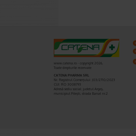
www.catena.ro - copyright 2026,
Toate drepturile rezervate
CATENA PHARMA SRL
Nr. Registrul Comerţului: J03/2710/2023
CUI: RO 3008793
Adresă sediu social: judetul Argeş,
municipiul Piteşti, strada Banat nr.2