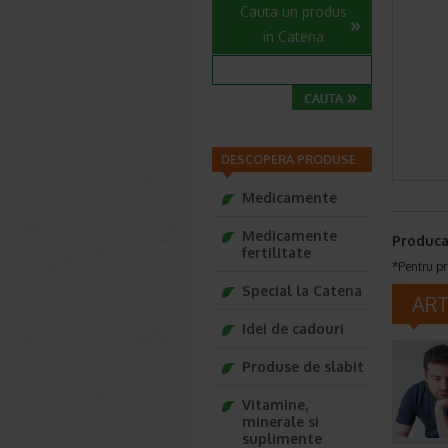
Cauta un produs
in Catena
DESCOPERA PRODUSE
Medicamente
Medicamente
Produca
fertilitate
*Pentru pr
Special la Catena
AR
Idei de cadouri
Produse de slabit
Vitamine,
minerale si
suplimente