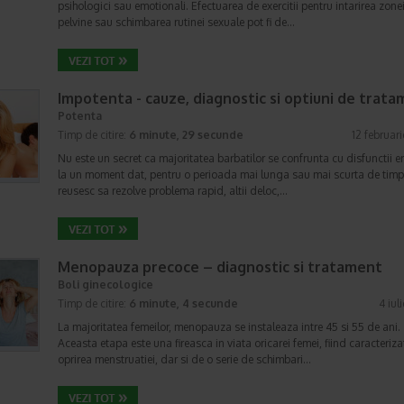
psihologici sau emotionali. Efectuarea de exercitii pentru intarirea zone
pelvine sau schimbarea rutinei sexuale pot fi de…
Impotenta - cauze, diagnostic si optiuni de trat
Potenta
Timp de citire:
6 minute, 29 secunde
12 februar
Nu este un secret ca majoritatea barbatilor se confrunta cu disfunctii er
la un moment dat, pentru o perioada mai lunga sau mai scurta de timp
reusesc sa rezolve problema rapid, altii deloc,…
Menopauza precoce – diagnostic si tratament
Boli ginecologice
Timp de citire:
6 minute, 4 secunde
4 iul
La majoritatea femeilor, menopauza se instaleaza intre 45 si 55 de ani.
Aceasta etapa este una fireasca in viata oricarei femei, fiind caracteriza
oprirea menstruatiei, dar si de o serie de schimbari…