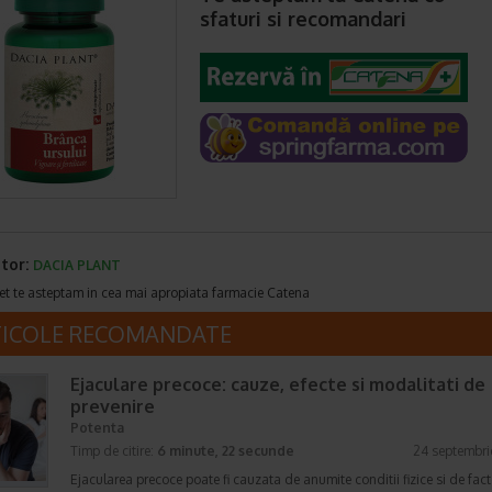
sfaturi si recomandari
tor:
DACIA PLANT
et te asteptam in cea mai apropiata farmacie Catena
TICOLE RECOMANDATE
Ejaculare precoce: cauze, efecte si modalitati de
prevenire
Potenta
Timp de citire:
6 minute, 22 secunde
24 septembri
Ejacularea precoce poate fi cauzata de anumite conditii fizice si de fact