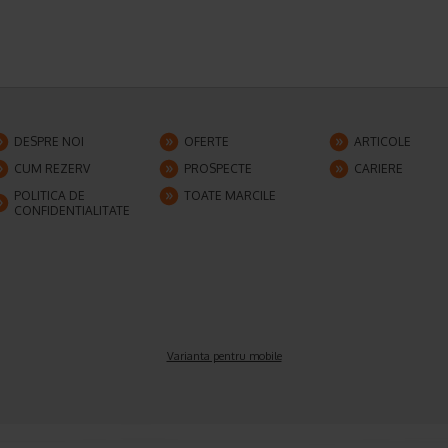
DESPRE NOI
OFERTE
ARTICOLE
CUM REZERV
PROSPECTE
CARIERE
POLITICA DE
TOATE MARCILE
CONFIDENTIALITATE
Varianta pentru mobile