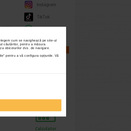
Instagram
TikTok
ie 2023
Whatsapp
sta cu
nțelegem cum se navighează pe site-ul
rioade,
ul căutărilor, pentru a măsura
za obiceiurilor dvs. de navigare.
CALCULATOARE
ile” pentru a vă configura opțiunile. Vă
Calculator
sarcina
Calculator