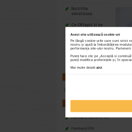
Nutritie
sanatoasa
Ce Oftapic ti se
potriveste
Acest site utilizează cookie-uri
Adora – Adorabili
Pe lângă cookie-urile care sunt strict 
nostru și ajută la îmbunătățirea modului
din prima clipa
performanța site-ului nostru. Partenerii
Puteți face clic pe „Acceptă si continuă”
Seturi cadou
puteți modifica preferințele și, în spec
Baylis&Harding
Mai multe detalii
aici
.
CONTACT
infoline@catena.ro
FARMACII
Farmacii NON-STOP
Farmacii FIV