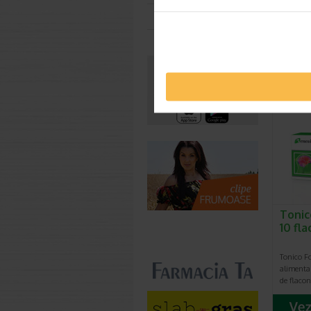
mg, 2
Toate farmaciile
filmat
Descriere
de admini
varstnici
Tonic
10 fl
Tonico Fo
alimenta
de flaco