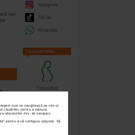
Instagram
pect sau
TikTok
lui
Whatsapp
CALCULATOARE
Calculator
sarcina
nțelegem cum se navighează pe site-ul
ul căutărilor, pentru a măsura
za obiceiurilor dvs. de navigare.
ile” pentru a vă configura opțiunile. Vă
Calculator
ital