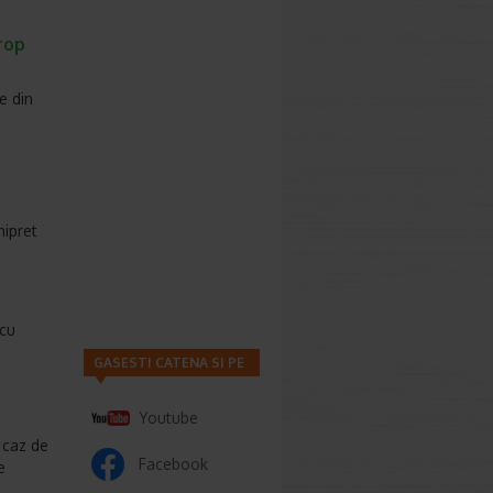
irop
e din
hipret
 cu
GASESTI CATENA SI PE
Youtube
n caz de
Facebook
e