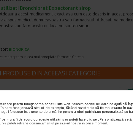
utilizati Bronchipret Expectorant sirop
totdeauna acest medicament exact asa cum este descris in acest pros
v-a spus medicul dumneavoastra sau farmacistul. Adresati-va medicu
astra sau farmacistului daca nu sunteti sigur.
tor:
BIONORICA
et te asteptam in cea mai apropiata farmacie Catena
I PRODUSE DIN ACEEASI CATEGORIE
necesare pentru funcționarea acestui site web, folosim cookie-uri care ne ajută să î
 în care funcționează site-ul, de exemplu, făcând rezultatele să fie mai exacte în caz
 noștri folosesc instrumente de urmărire pentru a oferi publicitate personalizată pe ba
 pentru a fi de acord cu aceste utilizări sau puteți face clic pe „Personalizează setăr
ial, vă puteți retrage consimțământul pe site-ul nostru în orice moment.
en 500 mg / 30
Hepafort, 30
Tensiometru dig