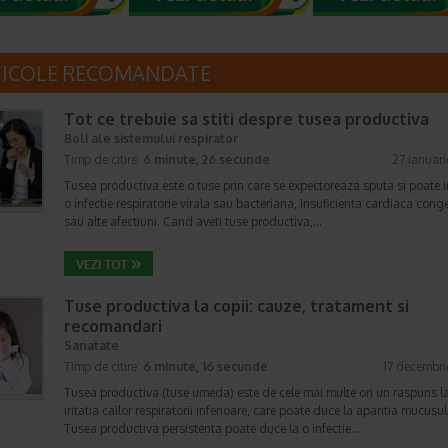
TICOLE RECOMANDATE
Tot ce trebuie sa stiti despre tusea productiva
Boli ale sistemului respirator
Timp de citire:
6 minute, 26 secunde
27 ianuar
Tusea productiva este o tuse prin care se expectoreaza sputa si poate 
o infectie respiratorie virala sau bacteriana, insuficienta cardiaca cong
sau alte afectiuni. Cand aveti tuse productiva,…
Tuse productiva la copii: cauze, tratament si
recomandari
Sanatate
Timp de citire:
6 minute, 16 secunde
17 decembr
Tusea productiva (tuse umeda) este de cele mai multe ori un raspuns l
iritatia cailor respiratorii inferioare, care poate duce la aparitia mucusul
Tusea productiva persistenta poate duce la o infectie…