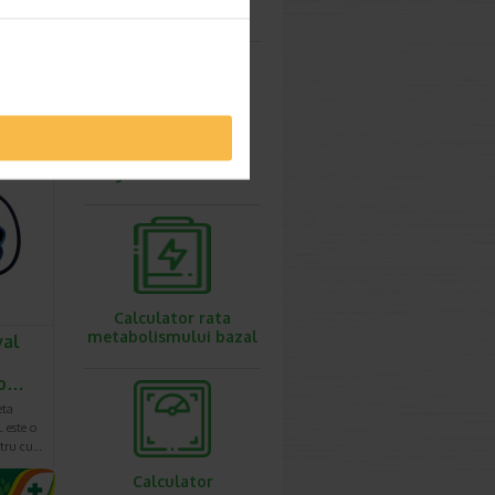
ovulatie
3 +
 la
dvance
ogia…
Calculator
greutate ideala
Calculator rata
metabolismului bazal
val
uo…
eta
 este o
tru cu…
Calculator