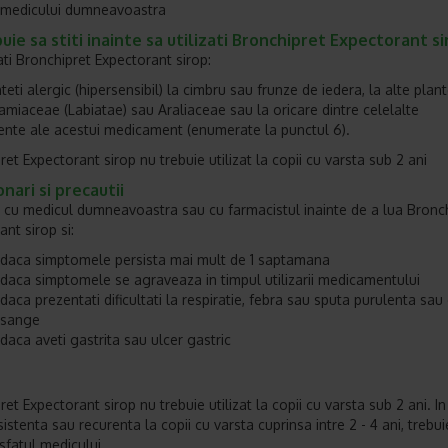
 medicului dumneavoastra
uie sa stiti inainte sa utilizati Bronchipret Expectorant s
ati Bronchipret Expectorant sirop:
eti alergic (hipersensibil) la cimbru sau frunze de iedera, la alte plant
Lamiaceae (Labiatae) sau Araliaceae sau la oricare dintre celelalte
te ale acestui medicament (enumerate la punctul 6).
et Expectorant sirop nu trebuie utilizat la copii cu varsta sub 2 ani
nari si precautii
i cu medicul dumneavoastra sau cu farmacistul inainte de a lua Bronc
nt sirop si:
daca simptomele persista mai mult de 1 saptamana
daca simptomele se agraveaza in timpul utilizarii medicamentului
daca prezentati dificultati la respiratie, febra sau sputa purulenta sau
sange
daca aveti gastrita sau ulcer gastric
et Expectorant sirop nu trebuie utilizat la copii cu varsta sub 2 ani. I
istenta sau recurenta la copii cu varsta cuprinsa intre 2 - 4 ani, trebui
 sfatul medicului.