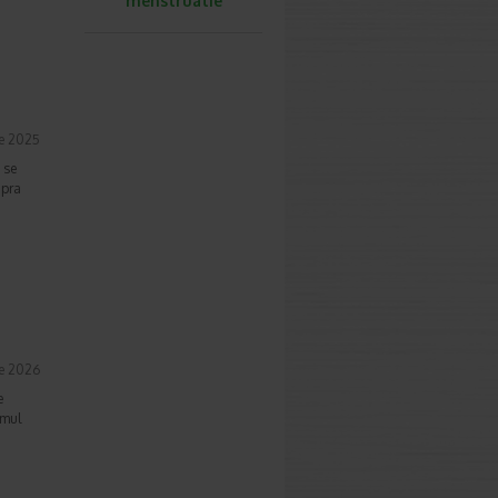
menstruatie
ie 2025
 se
upra
ie 2026
e
imul