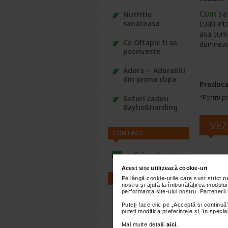
Cum sa 
Nutritie
sanatoasa
Luati in
asa cum 
Ce Oftapic ti se
dumneavo
potriveste
Adora – Adorabili
din prima clipa
Produca
*Pentru pr
Seturi cadou
Baylis&Harding
VEZ
CONTACT
infoline@catena.ro
Acest site utilizează cookie-uri
FARMACII
Pe lângă cookie-urile care sunt strict 
nostru și ajută la îmbunătățirea modului
performanța site-ului nostru. Partenerii
Farmacii NON-STOP
Puteți face clic pe „Acceptă si continuă”
puteți modifica preferințele și, în spec
Farmacii FIV
Sinuf
Mai multe detalii
aici
.