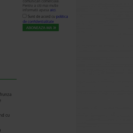
comunicari comerciale.
Pentru a citi mai multe
informatii apasa
aici
.
Sunt de acord cu
politica
de confidentialitate
 frunza
e
and cu
a