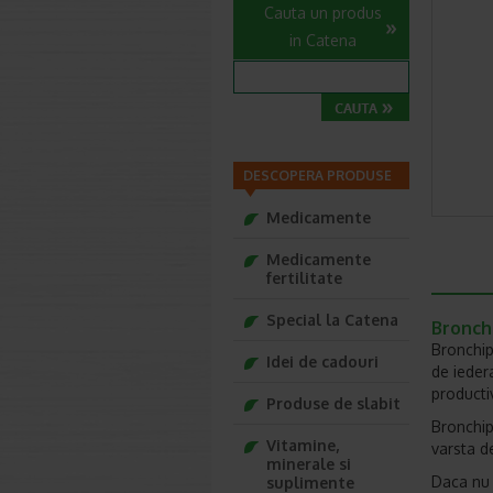
Cauta un produs
in Catena
DESCOPERA PRODUSE
Medicamente
Medicamente
fertilitate
Special la Catena
Bronchi
Bronchipr
Idei de cadouri
de ieder
producti
Produse de slabit
Bronchip
Vitamine,
varsta de
minerale si
Daca nu 
suplimente