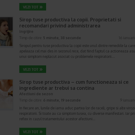
Sirop tuse productiva la copii. Proprietati si
recomandari privind administrarea
Ingrijire
Timp de citire:
5 minute, 38 secunde
16 ianuar
Siropul pentru tuse productiva la copii este unul dintre remediile la care
apeleaza cel mai des in sezonul rece, dat fiind faptul ca actioneaza as
unui simptom neplacut asociat cu problemele respiratorii.…
Sirop tuse productiva – cum functioneaza si ce
ingrediente ar trebui sa contina
Afectiuni de sezon
Timp de citire:
6 minute, 19 secunde
9 ianuar
In fiecare an, lunile de iarna aduc partea lor de raceli, gripe si alte viroz
respiratorii. Si toate au ca simptom tusea, cu diverse manifestari. Iar pr
reflex in cazul tratamentului acestor afectiuni…