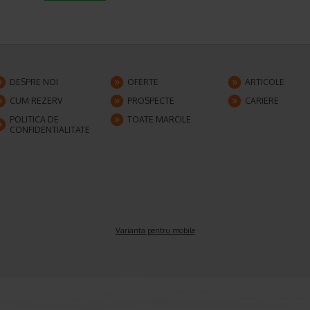
DESPRE NOI
OFERTE
ARTICOLE
CUM REZERV
PROSPECTE
CARIERE
POLITICA DE
TOATE MARCILE
CONFIDENTIALITATE
Varianta pentru mobile