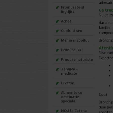
adresati
Frumusete si
Ce treb
ingrijire
Nu utiliz
Acnee
daca sunt
familia 
Cuplu si sex
componen
Mama si copilul
Bronchipr
Atentio
Produse BIO
Discutat
Expectora
Produse naturiste
Tehnico -
medicale
Diverse
Alimente cu
Copii
destinatie
speciala
Bronchipr
tuse pers
NOU la Catena
solicitat