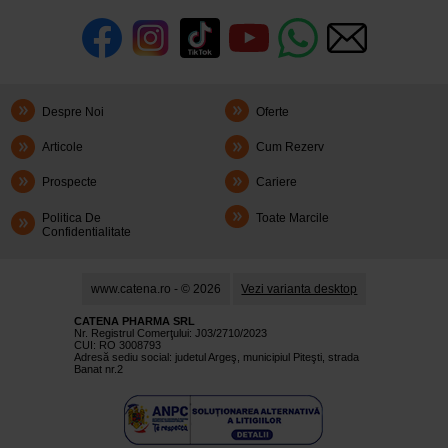
Despre Noi
Oferte
Articole
Cum Rezerv
Prospecte
Cariere
Politica De
Toate Marcile
Confidentialitate
www.catena.ro - © 2026
Vezi varianta desktop
CATENA PHARMA SRL
Nr. Registrul Comerţului: J03/2710/2023
CUI: RO 3008793
Adresă sediu social: judetul Argeş, municipiul Piteşti, strada
Banat nr.2