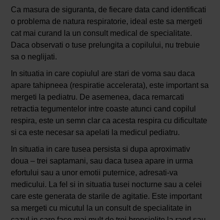
Ca masura de siguranta, de fiecare data cand identificati
o problema de natura respiratorie, ideal este sa mergeti
cat mai curand la un consult medical de specialitate.
Daca observati o tuse prelungita a copilului, nu trebuie
sa o neglijati.
In situatia in care copiulul are stari de voma sau daca
apare tahipneea (respiratie accelerata), este important sa
mergeti la pediatru. De asemenea, daca remarcati
retractia tegumentelor intre coaste atunci cand copilul
respira, este un semn clar ca acesta respira cu dificultate
si ca este necesar sa apelati la medicul pediatru.
In situatia in care tusea persista si dupa aproximativ
doua – trei saptamani, sau daca tusea apare in urma
efortului sau a unor emotii puternice, adresati-va
medicului. La fel si in situatia tusei nocturne sau a celei
care este generata de starile de agitatie. Este important
sa mergeti cu micutul la un consult de specialitate in
cazul in care face mai mult de trei bronsiolite la rand sau