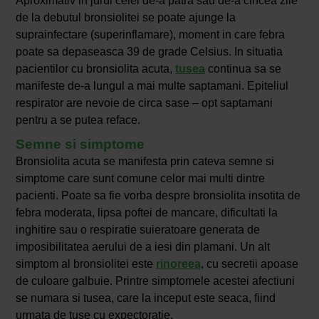
Aproximativ in jurul celei de-a patra sau de-a cincea zile
de la debutul bronsiolitei se poate ajunge la
suprainfectare (superinflamare), moment in care febra
poate sa depaseasca 39 de grade Celsius. In situatia
pacientilor cu bronsiolita acuta,
tusea
continua sa se
manifeste de-a lungul a mai multe saptamani. Epiteliul
respirator are nevoie de circa sase – opt saptamani
pentru a se putea reface.
Semne si simptome
Bronsiolita acuta se manifesta prin cateva semne si
simptome care sunt comune celor mai multi dintre
pacienti. Poate sa fie vorba despre bronsiolita insotita de
febra moderata, lipsa poftei de mancare, dificultati la
inghitire sau o respiratie suieratoare generata de
imposibilitatea aerului de a iesi din plamani. Un alt
simptom al bronsiolitei este
rinoreea
, cu secretii apoase
de culoare galbuie. Printre simptomele acestei afectiuni
se numara si tusea, care la inceput este seaca, fiind
urmata de tuse cu expectoratie.