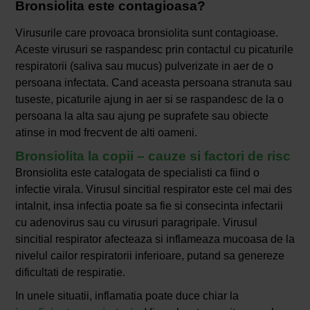
Bronsiolita este contagioasa?
Virusurile care provoaca bronsiolita sunt contagioase.
Aceste virusuri se raspandesc prin contactul cu picaturile
respiratorii (saliva sau mucus) pulverizate in aer de o
persoana infectata. Cand aceasta persoana stranuta sau
tuseste, picaturile ajung in aer si se raspandesc de la o
persoana la alta sau ajung pe suprafete sau obiecte
atinse in mod frecvent de alti oameni.
Bronsiolita la copii – cauze si factori de risc
Bronsiolita este catalogata de specialisti ca fiind o
infectie virala. Virusul sincitial respirator este cel mai des
intalnit, insa infectia poate sa fie si consecinta infectarii
cu adenovirus sau cu virusuri paragripale. Virusul
sincitial respirator afecteaza si inflameaza mucoasa de la
nivelul cailor respiratorii inferioare, putand sa genereze
dificultati de respiratie.
In unele situatii, inflamatia poate duce chiar la