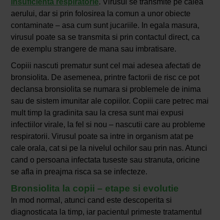
insuficienta respiratorie
. Virusul se transmite pe calea
aerului, dar si prin folosirea la comun a unor obiecte
contaminate – asa cum sunt jucariile. In egala masura,
virusul poate sa se transmita si prin contactul direct, ca
de exemplu strangere de mana sau imbratisare.
Copiii nascuti prematur sunt cel mai adesea afectati de
bronsiolita. De asemenea, printre factorii de risc ce pot
declansa bronsiolita se numara si problemele de inima
sau de sistem imunitar ale copiilor. Copiii care petrec mai
mult timp la gradinita sau la cresa sunt mai expusi
infectiilor virale, la fel si nou – nascutii care au probleme
respiratorii. Virusul poate sa intre in organism atat pe
cale orala, cat si pe la nivelul ochilor sau prin nas. Atunci
cand o persoana infectata tuseste sau stranuta, oricine
se afla in preajma risca sa se infecteze.
Bronsiolita la copii – etape si evolutie
In mod normal, atunci cand este descoperita si
diagnosticata la timp, iar pacientul primeste tratamentul