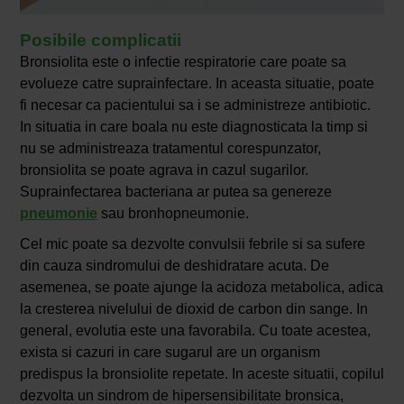
Posibile complicatii
Bronsiolita este o infectie respiratorie care poate sa
evolueze catre suprainfectare. In aceasta situatie, poate
fi necesar ca pacientului sa i se administreze antibiotic.
In situatia in care boala nu este diagnosticata la timp si
nu se administreaza tratamentul corespunzator,
bronsiolita se poate agrava in cazul sugarilor.
Suprainfectarea bacteriana ar putea sa genereze
pneumonie
sau bronhopneumonie.
Cel mic poate sa dezvolte convulsii febrile si sa sufere
din cauza sindromului de deshidratare acuta. De
asemenea, se poate ajunge la acidoza metabolica, adica
la cresterea nivelului de dioxid de carbon din sange. In
general, evolutia este una favorabila. Cu toate acestea,
exista si cazuri in care sugarul are un organism
predispus la bronsiolite repetate. In aceste situatii, copilul
dezvolta un sindrom de hipersensibilitate bronsica,