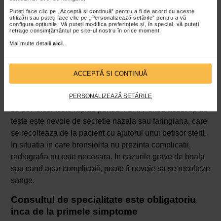
al acestuia.
Puteți face clic pe „Acceptă si continuă” pentru a fi de acord cu aceste
utilizări sau puteți face clic pe „Personalizează setările” pentru a vă
configura opțiunile. Vă puteți modifica preferințele și, în special, vă puteți
retrage consimțământul pe site-ul nostru în orice moment.
Mai multe detalii
aici
.
ACCEPTĂ SI CONTINUĂ
PERSONALIZEAZĂ SETĂRILE
Pentru a depista cauza exacta a declansarii bronsiolitei,
se pot folosi teste rapide pentru VSR. Pentru acest tip de
teste este nevoie de secretie nazala sau faringiana, care
se recolteaza de la pacient cu ajutorul unui betisor steril.
In situatia in care bronsiolita nu prezinta complicatii,
radiografia nu este necesara. In cazurile grave de boala
sau cand apar complicatii, poate fi nevoie sa se recolteze
sange.
Consultul de specialitate este obligatoriu
inca de la primele simptome