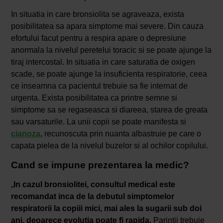
In situatia in care bronsiolita se agraveaza, exista
posibilitatea sa apara simptome mai severe. Din cauza
efortului facut pentru a respira apare o depresiune
anormala la nivelul peretelui toracic si se poate ajunge la
tiraj intercostal. In situatia in care saturatia de oxigen
scade, se poate ajunge la insuficienta respiratorie, ceea
ce inseamna ca pacientul trebuie sa fie internat de
urgenta. Exista posibilitatea ca printre semne si
simptome sa se regaseasca si diareea, starea de greata
sau varsaturile. La unii copii se poate manifesta si
cianoza
, recunoscuta prin nuanta albastruie pe care o
capata pielea de la nivelul buzelor si al ochilor copilului.
Cand se impune prezentarea la medic?
„
In cazul bronsiolitei, consultul medical este
recomandat inca de la debutul simptomelor
respiratorii la copiii mici, mai ales la sugarii sub doi
ani, deoarece evolutia poate fi rapida.
Parintii trebuie