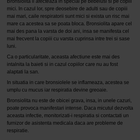
Bronsiolita ii afecteaza in special pe bebelusi si pe copiii
mici. In cazul lor, spre deosebire de adulti sau de copiii
mai mari, caile respiratorii sunt mici si exista un risc mai
mare ca acestea sa se poata bloca. Bronsiolita apare cel
mai des pana la varsta de doi ani, insa se manifesta cel
mai frecvent la copiii cu varsta cuprinsa intre trei si sase
luni.
Ca o particularitate, aceasta afectiune este mai des
intalnita la baieti si in cazul copiilor care nu au fost
alaptati la san.
In situatia in care bronsiolele se inflameaza, acestea se
umplu cu mucus iar respiratia devine greoaie.
Bronsiolita nu este de obicei grava, insa, in unele cazuri,
poate provoca manifestari intense. Daca micutul dezvolta
aceasta infectie, monitorizati-i respiratia si contactati un
furnizor de asistenta medicala daca are probleme de
respiratie.