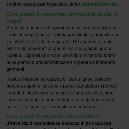
sindrom care poate fi asociat ulterior
astmului bronsic
.
Cum poate fi prevenita bronsiolita acuta la
copii?
Bronsiolita poate sa fie prevenita, evitand pe cat posibil
contactul copilului cu copii diagnosticati cu bronsita sau
cu infectie a stractului respirator. De asemenea, este
extrem de important ca parintii sa aiba grija la igiena
copilului. Spalatul pe maini constituie o metoda foarte
buna pentru a preveni infectarea si pentru a indeparta
germenii.
In plus, incercati pe cat posibil sa nu fumati deloc in
preajma copilului si sa nu ii puneti sanatatea in pericol
tinandu-l intr-un mediu in care se fumeaza. Este bine
cunoscut faptul ca fumul de tigara irita atat mucoasele
nazale, cat si pe cele sinusale sau pulmonare.
Cum poate fi prevenita bronsiolita?
„
Preventia bronsiolitei se bazeaza in principal pe