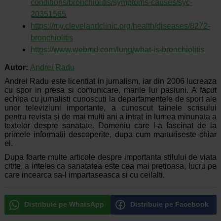
conditions/bronchiolitis/symptoms-causes/syc-
20351565
https://my.clevelandclinic.org/health/diseases/8272-
bronchiolitis
https://www.webmd.com/lung/what-is-bronchiolitis
Autor:
Andrei Radu
Andrei Radu este licentiat in jurnalism, iar din 2006 lucreaza
cu spor in presa si comunicare, marile lui pasiuni. A facut
echipa cu jurnalisti cunoscuti la departamentele de sport ale
unor televiziuni importante, a cunoscut tainele scrisului
pentru revista si de mai multi ani a intrat in lumea minunata a
textelor despre sanatate. Domeniu care l-a fascinat de la
primele informatii descoperite, dupa cum marturiseste chiar
el.
Dupa foarte multe articole despre importanta stilului de viata
citite, a inteles ca sanatatea este cea mai pretioasa, lucru pe
care incearca sa-l impartaseasca si cu ceilalti.
Distribuie pe WhatsApp
Distribuie pe Facebook