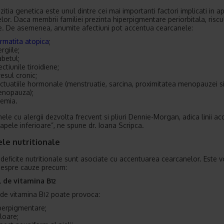
itia genetica este unul dintre cei mai importanti factori implicati in ap
lor. Daca membrii familiei prezinta hiperpigmentare periorbitala, riscu
. De asemenea, anumite afectiuni pot accentua cearcanele:
rmatita atopica
;
ergiile;
abetul;
ectiunile tiroidiene;
resul cronic;
uctuatiile hormonale (menstruatie, sarcina, proximitatea menopauzei s
nopauza);
emia.
ele cu alergii dezvolta frecvent si pliuri Dennie-Morgan, adica linii a
apele inferioare”, ne spune dr. Ioana Scripca.
ele nutritionale
deficite nutritionale sunt asociate cu accentuarea cearcanelor. Este v
despre cauze precum:
l de vitamina B
12
 de vitamina B
poate provoca:
12
perpigmentare;
loare;