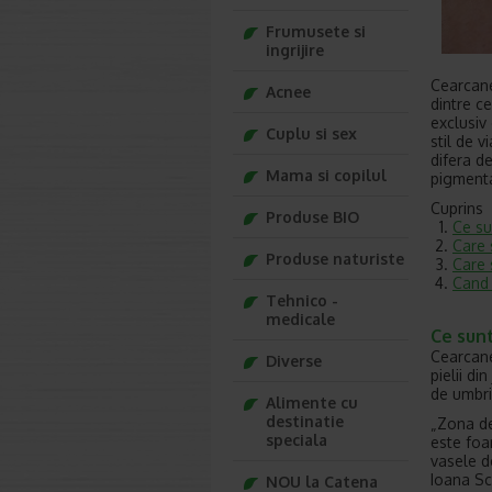
Frumusete si
ingrijire
Cearcane
Acnee
dintre c
exclusiv
Cuplu si sex
stil de 
difera d
Mama si copilul
pigmenta
Cuprins
Produse BIO
Ce su
Care 
Produse naturiste
Care 
Cand 
Tehnico -
medicale
Ce sunt
Cearcane
Diverse
pielii di
de umbri
Alimente cu
destinatie
„Zona de
speciala
este foa
vasele de
Ioana Sc
NOU la Catena