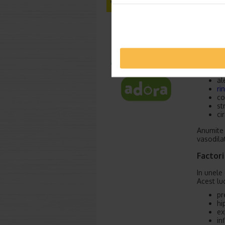
Factori
Aproxima
Deoarece
vizibile
albastru
ob
li
al
ri
co
st
ci
Anumite 
vasodila
Factori
In unele
Acest lu
pr
hi
ex
in