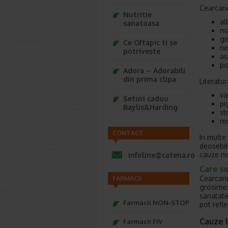
Cearcane
Nutritie
al
sanatoasa
ma
gri
Ce Oftapic ti se
ne
potriveste
as
po
Adora – Adorabili
din prima clipa
Literatur
va
Seturi cadou
pi
Baylis&Harding
st
mi
CONTACT
In multe 
deosebit 
cauze me
infoline@catena.ro
Care su
Cearcane
FARMACII
grosimea 
sanatate
Farmacii NON-STOP
pot refle
Cauze l
Farmacii FIV