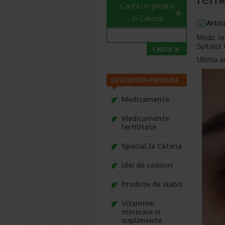
Cauta un produs
in Catena
Artic
Medic re
Spitalul 
Ultima a
DESCOPERA PRODUSE
Medicamente
Medicamente
fertilitate
Special la Catena
Idei de cadouri
Produse de slabit
Vitamine,
minerale si
suplimente