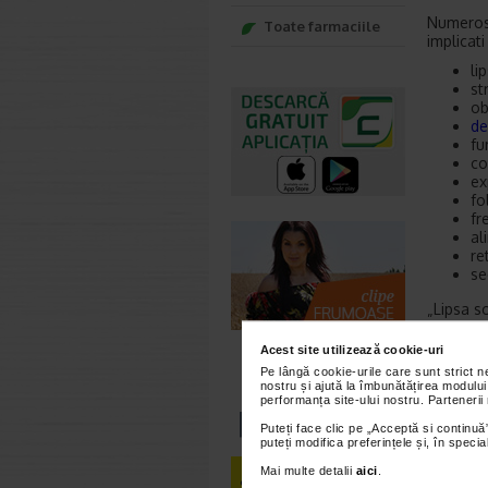
Numerosi
Toate farmaciile
implicati
li
st
ob
de
fu
co
ex
fo
fr
al
re
se
„Lipsa s
sub ochi
accelere
Acest site utilizează cookie-uri
adancit s
Pe lângă cookie-urile care sunt strict 
nostru și ajută la îmbunătățirea modului
Posibi
performanța site-ului nostru. Partenerii
Puteți face clic pe „Acceptă si continuă”
Conform 
puteți modifica preferințele și, în spec
multe cat
Mai multe detalii
aici
.