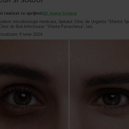
ol realizat cu sprijinul:
Dr.
Ioana Scripca
zident microbiologie medicala, Spitalul Clinic de Urgenta “Sfantul Spi
Clinic de Boli Infectioase “Sfanta Parascheva”, Iasi.
ctualizare: 9 iunie 2026