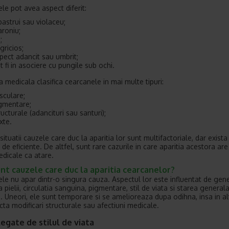
le pot avea aspect diferit:
bastrui sau violaceu;
roniu;
;
gricios;
pect adancit sau umbrit;
t fi in asociere cu pungile sub ochi.
a medicala clasifica cearcanele in mai multe tipuri:
sculare;
gmentare;
ructurale (adancituri sau santuri);
xte.
situatii cauzele care duc la aparitia lor sunt multifactoriale, dar exista
de eficiente. De altfel, sunt rare cazurile in care aparitia acestora are
dicale ca atare.
nt cauzele care duc la aparitia cearcanelor?
le nu apar dintr-o singura cauza. Aspectul lor este influentat de gene
pielii, circulatia sanguina, pigmentare, stil de viata si starea general
. Uneori, ele sunt temporare si se amelioreaza dupa odihna, insa in al
cta modificari structurale sau afectiuni medicale.
egate de stilul de viata