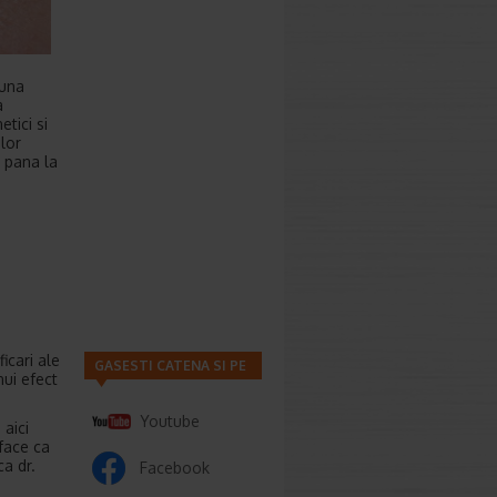
 una
a
tici si
 lor
e pana la
icari ale
GASESTI CATENA SI PE
nui efect
Youtube
 aici
face ca
ca dr.
Facebook