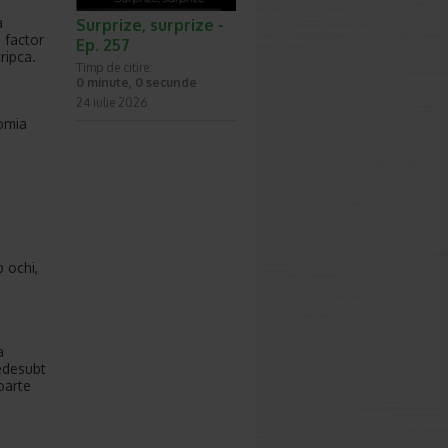
a
Surprize, surprize -
 factor
Ep. 257
ripca.
Timp de citire:
0 minute, 0 secunde
24 iulie 2026
tomia
e
 ochi,
a
dedesubt
oarte