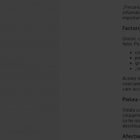
„Frecarea
inflamat
importan
Factori
Uneori, 
fetei. P
co
pi
gr
„s
Aceste m
cearcane
care acc
Pielea 
Odata cu
colagenu
sa fie ma
deschisa
Afectiu