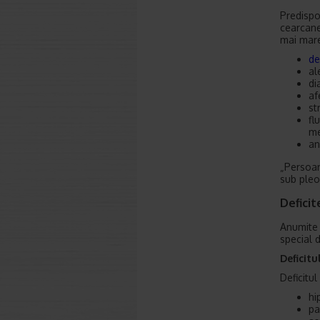
Predispoz
cearcane
mai mare
de
al
di
af
st
fl
me
an
„Persoan
sub pleo
Deficit
Anumite 
special 
Deficitu
Deficitul
hi
pa