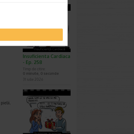
mai
oloratie
Insuficienta Cardiaca
- Ep. 258
Timp de citire:
0 minute, 0 secunde
31 iulie 2026
ielii.