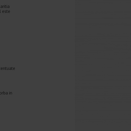
aritia
l este
i
ccentuate
orba in