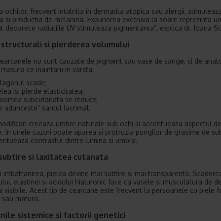
 ochilor, frecvent intalnita in dermatita atopica sau alergii, stimuleaz
ia si productia de melanina. Expunerea excesiva la soare reprezinta un
t deoarece radiatiile UV stimuleaza pigmentarea”, explica dr. Ioana Sc
 structurali si pierderea volumului
cearcanele nu sunt cauzate de pigment sau vase de sange, ci de ana
e masura ce inaintam in varsta:
lagenul scade;
elea isi pierde elasticitatea;
asimea subcutanata se reduce;
e adanceste” santul lacrimal.
odificari creeaza umbre naturale sub ochi si accentueaza aspectul d
. In unele cazuri poate aparea si protruzia pungilor de grasime de sub
entueaza contrastul dintre lumina si umbra.
subtire si laxitatea cutanata
 imbatranirea, pielea devine mai subtire si mai transparenta. Scadere
lui, elastinei si acidului hialuronic face ca vasele si musculatura de 
i vizibile. Acest tip de cearcane este frecvent la persoanele cu piele f
 sau matura.
nile sistemice si factorii genetici