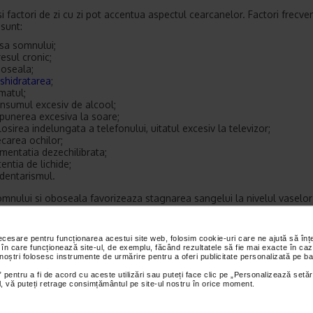
 factori de zi cu zi pot accentua aspectul cearcanelor. Factori frecven
 sunt:
psa somnului;
resul cronic;
oseala;
shidratarea
;
matul;
nsumul excesiv de alcool;
punerea excesiva la soare;
losirea indelungata a telefonului, uitatul excesiv la televizor;
ecarea ochilor;
imentatia dezechilibrata;
tentia de lichide;
dentarismul.
omnului si oboseala favorizeaza stagnarea sangelui la nivelul vaselor
, ceea ce poate crea un aspect albastrui sau violaceu. Fumatul si alco
aza degradarea colagenului si reduc calitatea pielii, accentuand aspe
i transparent al regiunii periorbitale”, ne explica dr. Ioana Scripca.
necesare pentru funcționarea acestui site web, folosim cookie-uri care ne ajută să î
 în care funcționează site-ul, de exemplu, făcând rezultatele să fie mai exacte în caz
le cauze medicale
 noștri folosesc instrumente de urmărire pentru a oferi publicitate personalizată pe ba
 pentru a fi de acord cu aceste utilizări sau puteți face clic pe „Personalizează setăr
literaturii medicale, originea biologica a cearcanelor poate fi impartit
ial, vă puteți retrage consimțământul pe site-ul nostru în orice moment.
egorii principale.