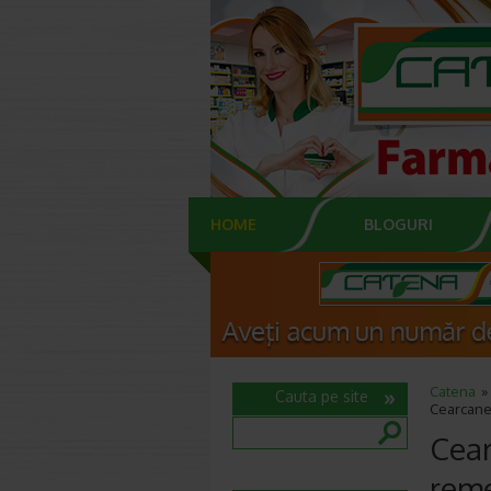
HOME
BLOGURI
Catena
Cauta pe site
Cearcanel
Cear
reme