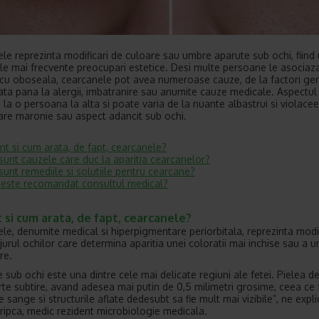
le reprezinta modificari de culoare sau umbre aparute sub ochi, fiind
ele mai frecvente preocupari estetice. Desi multe persoane le asociaz
 cu oboseala, cearcanele pot avea numeroase cauze, de la factori gene
viata pana la alergii, imbatranire sau anumite cauze medicale. Aspectul
e la o persoana la alta si poate varia de la nuante albastrui si violace
re maronie sau aspect adancit sub ochi.
nt si cum arata, de fapt, cearcanele?
sunt cauzele care duc la aparitia cearcanelor?
sunt remediile si solutiile pentru cearcane?
este recomandat consultul medical?
 si cum arata, de fapt, cearcanele?
le, denumite medical si hiperpigmentare periorbitala, reprezinta modif
n jurul ochilor care determina aparitia unei coloratii mai inchise sau a u
re.
 sub ochi este una dintre cele mai delicate regiuni ale fetei. Pielea de
rte subtire, avand adesea mai putin de 0,5 milimetri grosime, ceea ce 
 sange si structurile aflate dedesubt sa fie mult mai vizibile”, ne expli
ripca, medic rezident microbiologie medicala.