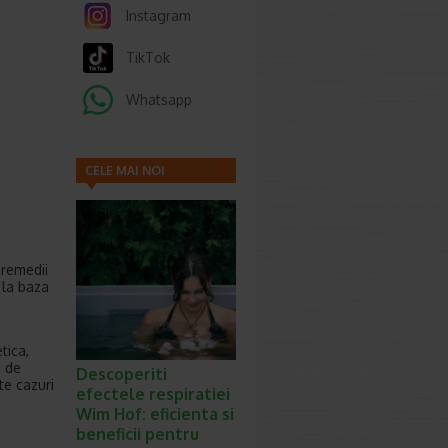
Instagram
TikTok
Whatsapp
CELE MAI NOI
ARTICOLE
 remedii
 la baza
tica,
a de
Descoperiti
te cazuri
efectele respiratiei
Wim Hof: eficienta si
beneficii pentru