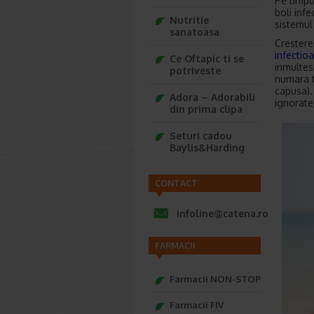
Pe timpul
boli inf
Nutritie
sistemul 
sanatoasa
Crestere
infectio
Ce Oftapic ti se
inmultes
potriveste
numara t
capusa).
Adora – Adorabili
ignorate,
din prima clipa
Seturi cadou
Baylis&Harding
CONTACT
infoline@catena.ro
FARMACII
Farmacii NON-STOP
Farmacii FIV