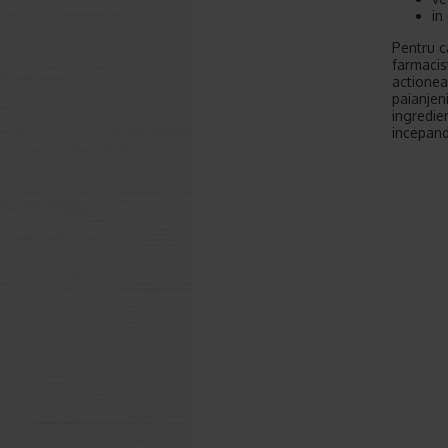
in
Pentru ca
farmaci
actioneaz
paianjeni
ingredien
incepand