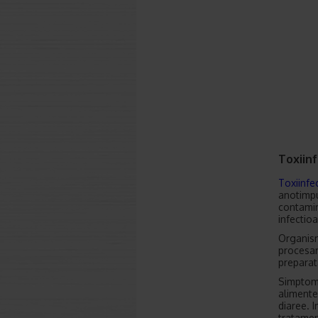
Toxiinf
Toxiinfe
anotimpu
contamin
infectioa
Organism
procesar
preparat
Simptome
alimente
diaree. I
tratamen