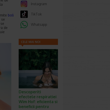
rie de
Instagram
la
TikTok
umite
boli
i se
 se
Whatsapp
ra de
uie
CELE MAI NOI
ARTICOLE
Descoperiti
efectele respiratiei
Wim Hof: eficienta si
beneficii pentru