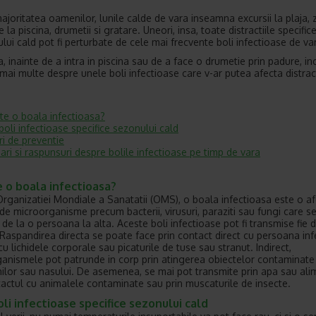
ajoritatea oamenilor, lunile calde de vara inseamna excursii la plaja, z
 la piscina, drumetii si gratare. Uneori, insa, toate distractiile specific
lui cald pot fi perturbate de cele mai frecvente boli infectioase de va
, inainte de a intra in piscina sau de a face o drumetie prin padure, in
i mai multe despre unele boli infectioase care v-ar putea afecta distrac
te o boala infectioasa?
 boli infectioase specifice sezonului cald
i de preventie
bari si raspunsuri despre bolile infectioase pe timp de vara
 o boala infectioasa?
 Organizatiei Mondiale a Sanatatii (OMS), o boala infectioasa este o a
de microorganisme precum bacterii, virusuri, paraziti sau fungi care s
de la o persoana la alta. Aceste boli infectioase pot fi transmise fie di
. Raspandirea directa se poate face prin contact direct cu persoana inf
u lichidele corporale sau picaturile de tuse sau stranut. Indirect,
anismele pot patrunde in corp prin atingerea obiectelor contaminate 
chilor sau nasului. De asemenea, se mai pot transmite prin apa sau ali
tactul cu animalele contaminate sau prin muscaturile de insecte.
oli infectioase specifice sezonului cald