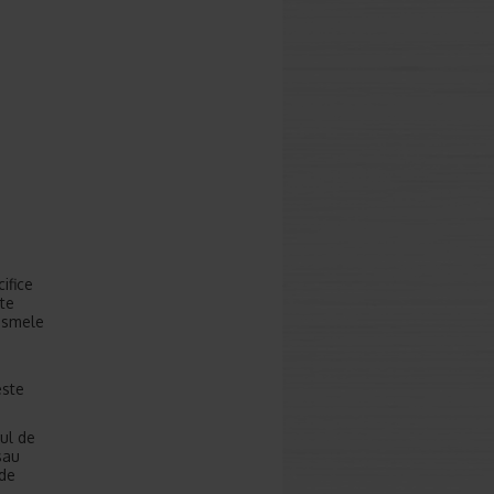
ifice
te
nismele
este
ul de
sau
 de