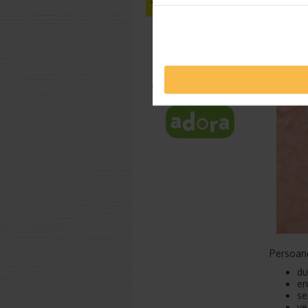
Persoane
du
er
se
ve