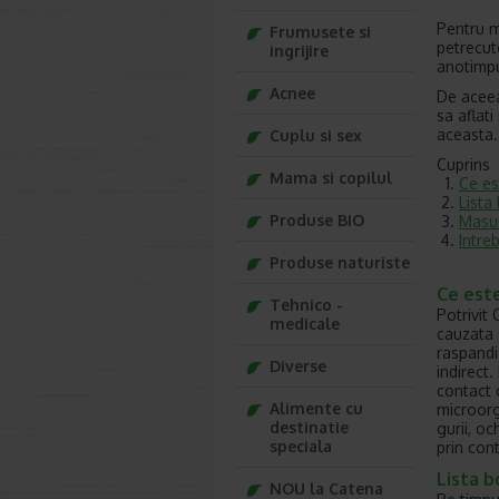
Pentru m
Frumusete si
petrecute
ingrijire
anotimpu
Acnee
De aceea
sa aflat
aceasta.
Cuplu si sex
Cuprins
Mama si copilul
Ce es
Lista
Produse BIO
Masur
Intre
Produse naturiste
Ce este
Tehnico -
Potrivit
medicale
cauzata 
raspandi 
Diverse
indirect
contact c
Alimente cu
microorg
destinatie
gurii, o
speciala
prin con
Lista b
NOU la Catena