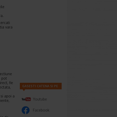
ile
e
ra.
cercati
tia vara
fectiune
e pot
rect, fie
GASESTI CATENA SI PE
ectata,
si apoi a
Youtube
mente,
Facebook