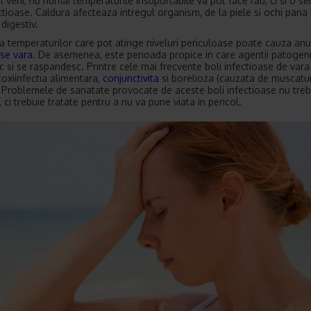
 verii, nu numai temperaturile insuportabile va pot face rau, ci si o se
ectioase. Caldura afecteaza intregul organism, de la piele si ochi pana 
digestiv.
a temperaturilor care pot atinge niveluri periculoase poate cauza an
ase vara
. De asemenea, este perioada propice in care agentii patogen
c si se raspandesc. Printre cele mai frecvente boli infectioase de vara
oxiinfectia alimentara,
conjunctivita
si borelioza (cauzata de muscatu
 Problemele de sanatate provocate de aceste boli infectioase nu treb
 ci trebuie tratate pentru a nu va pune viata in pericol.