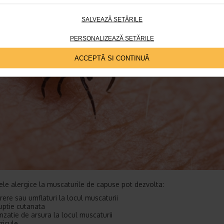
SALVEAZĂ SETĂRILE
PERSONALIZEAZĂ SETĂRILE
ACCEPTĂ SI CONTINUĂ
le alergice la muscaturile de capuse pot dezvolta:
rere sau umflaturi la locul muscaturii
uptie cutanata
nzatie de arsura la locul muscaturii
zicule