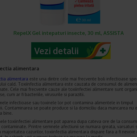
RepelX Gel intepaturi insecte, 30 ml, ASSISTA
Vezi detalii
ectia alimentara
ctia alimentara
este una dintre cele mai frecvente boli infectioase spec
lui cald. Toxiinfectia alimentara este cauzata de consumul de alimen
ate. Cele mai frecvente cauze ale toxiinfectiei alimentare sunt orga
se, cum ar fi bacteriile, virusurile si parazitii.
ele infectioase sau toxinele lor pot contamina alimentele in timpul
ii. Contaminarea se poate produce si la domiciliu daca mancarea nu 
a bine.
le toxiinfectiei alimentare pot aparea dupa cateva ore de la consum
 contaminate. Printre semnele afectiunii se numara greata, varsaturi 
n majoritatea cazurilor, toxiinfectia alimentara dispare fara a fi nevoie
t. In schimb, unii oameni trebuie sa mearga la medic.