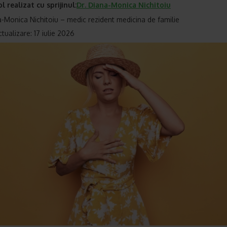
ol realizat cu sprijinul:
Dr.
Diana-Monica Nichitoiu
a-Monica Nichitoiu – medic rezident medicina de familie
tualizare: 17 iulie 2026