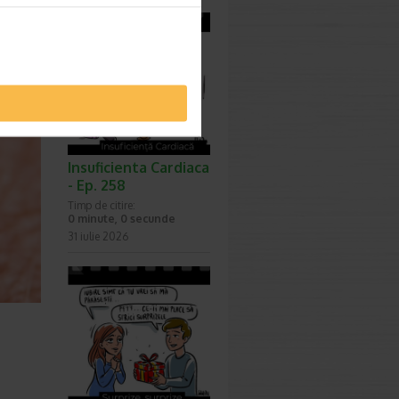
Insuficienta Cardiaca
- Ep. 258
Timp de citire:
0 minute, 0 secunde
31 iulie 2026