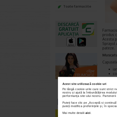
Toate farmaciile
Farmaci
produs c
Acesta po
Sprayul A
pateze.
Muscatu
Capusele
ia
co
ar
gr
Acest site utilizează cookie-uri
Pe lângă cookie-urile care sunt strict 
Deseori, 
nostru și ajută la îmbunătățirea modului
pot produ
performanța site-ului nostru. Partenerii
oamenilo
Puteți face clic pe „Acceptă si continuă”
boli infe
puteți modifica preferințele și, în spec
Mai multe detalii
aici
.