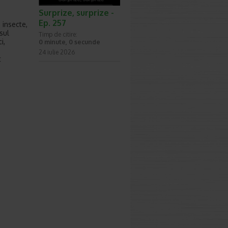
Surprize, surprize -
Ep. 257
 insecte,
sul
Timp de citire:
i,
0 minute, 0 secunde
24 iulie 2026
t