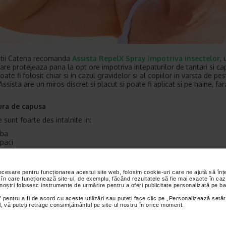
stii Catena recomanda
Assista RepelX Spray impotriva insectelor
, 
are protejeaza pana la opt ore impotriva intepaturilor de tantari si ca
ate fi folosit chiar si in cazul gravidelor si al copiilor in varsta de pes
ssista are un miros discret si placut si poate fi aplicat si pe haine, far
ra de capusa
 sunt foarte des intalnite in:
rba
paci
busti
amezi de frunze
necesare pentru funcționarea acestui site web, folosim cookie-uri care ne ajută să î
muscaturile de capuse nu provoaca niciun simptom vizibil. In alte situat
 în care funcționează site-ul, de exemplu, făcând rezultatele să fie mai exacte în caz
ce reactii alergice, in timp ce, in cazurile grave, pot transmite boli in
 noștri folosesc instrumente de urmărire pentru a oferi publicitate personalizată pe ba
r si animalelor de companie, printre care boala Lyme (sau borelioza)
 pentru a fi de acord cu aceste utilizări sau puteți face clic pe „Personalizează setăr
ctioase pot fi periculoase sau chiar mortale.
ial, vă puteți retrage consimțământul pe site-ul nostru în orice moment.