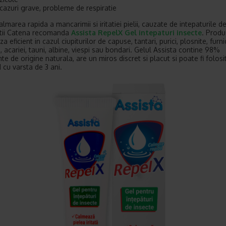
 cazuri grave, probleme de respiratie
lmarea rapida a mancarimii si iritatiei pielii, cauzate de intepaturile de
stii Catena recomanda
Assista RepelX Gel intepaturi insecte
. Produ
a eficient in cazul ciupiturilor de capuse, tantari, purici, plosnite, furnic
, acariei, tauni, albine, viespi sau bondari. Gelul Assista contine 98%
te de origine naturala, are un miros discret si placut si poate fi folosi
 cu varsta de 3 ani.