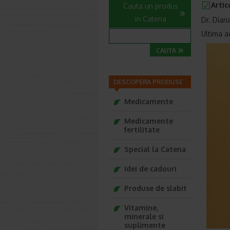
Artic
Cauta un produs
in Catena
Dr. Dian
Ultima ac
DESCOPERA PRODUSE
Medicamente
Medicamente
fertilitate
Special la Catena
Idei de cadouri
Produse de slabit
Vitamine,
minerale si
suplimente