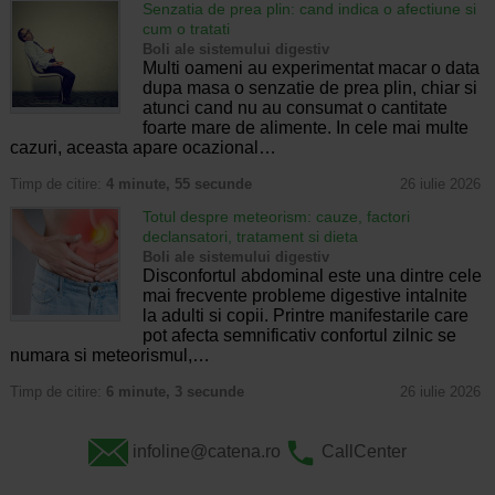
Senzatia de prea plin: cand indica o afectiune si
cum o tratati
Boli ale sistemului digestiv
Multi oameni au experimentat macar o data
dupa masa o senzatie de prea plin, chiar si
atunci cand nu au consumat o cantitate
foarte mare de alimente. In cele mai multe
cazuri, aceasta apare ocazional…
Timp de citire:
4 minute, 55 secunde
26 iulie 2026
Totul despre meteorism: cauze, factori
declansatori, tratament si dieta
Boli ale sistemului digestiv
Disconfortul abdominal este una dintre cele
mai frecvente probleme digestive intalnite
la adulti si copii. Printre manifestarile care
pot afecta semnificativ confortul zilnic se
numara si meteorismul,…
Timp de citire:
6 minute, 3 secunde
26 iulie 2026
infoline@catena.ro
CallCenter