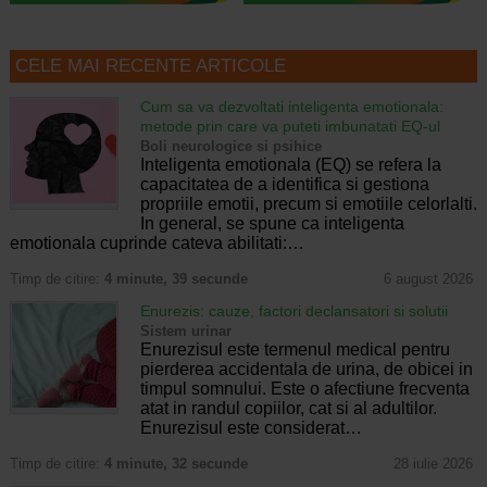
CELE MAI RECENTE ARTICOLE
Cum sa va dezvoltati inteligenta emotionala:
metode prin care va puteti imbunatati EQ-ul
Boli neurologice si psihice
Inteligenta emotionala (EQ) se refera la
capacitatea de a identifica si gestiona
propriile emotii, precum si emotiile celorlalti.
In general, se spune ca inteligenta
emotionala cuprinde cateva abilitati:…
Timp de citire:
4 minute, 39 secunde
6 august 2026
Enurezis: cauze, factori declansatori si solutii
Sistem urinar
Enurezisul este termenul medical pentru
pierderea accidentala de urina, de obicei in
timpul somnului. Este o afectiune frecventa
atat in randul copiilor, cat si al adultilor.
Enurezisul este considerat…
Timp de citire:
4 minute, 32 secunde
28 iulie 2026