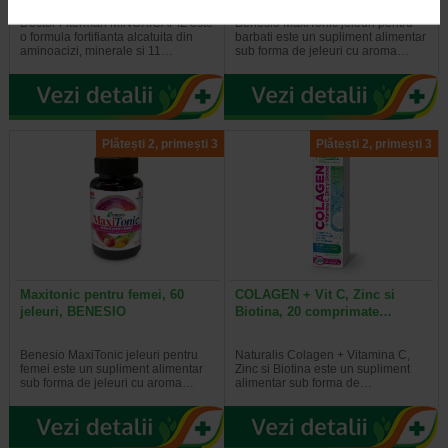
Doctor Fiterman MINOXICAPIL este
Benesio MaxiTonic jeleuri pentru
o formula fortifianta alcatuita din
barbati este un supliment alimentar
aminoacizi, minerale si 11…
sub forma de jeleuri cu aroma…
Plătești 2, primești 3
Plătești 2, primești 3
Maxitonic pentru femei, 60
COLAGEN + Vit C, Zinc si
jeleuri, BENESIO
Biotina, 20 comprimate…
Benesio MaxiTonic jeleuri pentru
Naturalis Colagen + Vitamina C,
femei este un supliment alimentar
Zinc si Biotina este un supliment
sub forma de jeleuri cu aroma…
alimentar sub forma de…