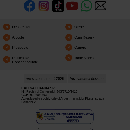
Despre Noi
Oferte
Articole
Cum Rezerv
Prospecte
Cariere
Politica De
Toate Marcile
Confidentialitate
www.catena.ro - © 2026
Vezi varianta desktop
CATENA PHARMA SRL
Nr. Registrul Comerţului: J03/2710/2023
CUI: RO 3008793
Adresă sediu social: judetul Argeş, municipiul Piteşti, strada
Banat nr.2