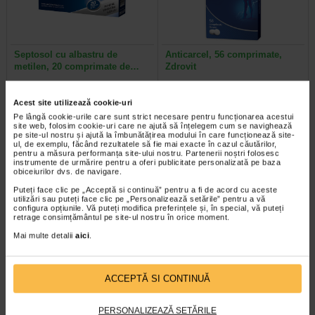
Septosol cu albastru de
Anticarcel, 56 comprimate,
metilen, 20 comprimate de…
Zdrovit
Septosol cu albastru de metilen
Magneziul si vitamina B6 contribuie
Acest site utilizează cookie-uri
este un supliment alimentar cu
la reducerea oboselii si extenuarii,
albastru de metilen ce contribuie…
la metabolismul energetic normal…
Pe lângă cookie-urile care sunt strict necesare pentru funcționarea acestui
site web, folosim cookie-uri care ne ajută să înțelegem cum se navighează
pe site-ul nostru și ajută la îmbunătățirea modului în care funcționează site-
ul, de exemplu, făcând rezultatele să fie mai exacte în cazul căutărilor,
pentru a măsura performanța site-ului nostru. Partenerii noștri folosesc
instrumente de urmărire pentru a oferi publicitate personalizată pe baza
obiceiurilor dvs. de navigare.
-25% Preț întreg:
57.50 Lei
Plătești 2, primești 3
Preț redus: 43.13 Lei
Puteți face clic pe „Acceptă si continuă” pentru a fi de acord cu aceste
utilizări sau puteți face clic pe „Personalizează setările” pentru a vă
configura opțiunile. Vă puteți modifica preferințele și, în special, vă puteți
retrage consimțământul pe site-ul nostru în orice moment.
Mai multe detalii
aici
.
ACCEPTĂ SI CONTINUĂ
Minoxicapil, 30 capsule,
Maxitonic pentru barbati, 60
DOCTOR FITERMAN
jeleuri, BENESIO
PERSONALIZEAZĂ SETĂRILE