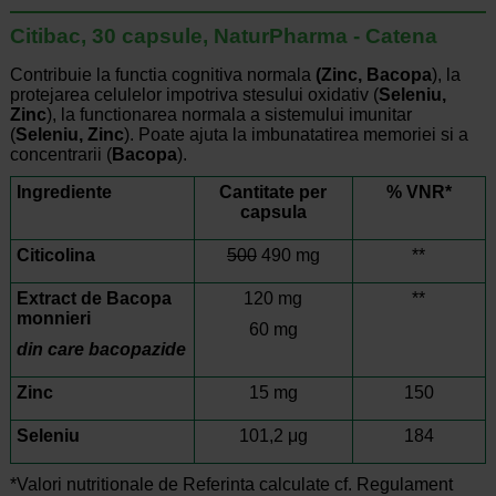
Citibac, 30 capsule, NaturPharma - Catena
Contribuie la functia cognitiva normala
(Zinc, Bacopa
), la
protejarea celulelor impotriva stesului oxidativ (
Seleniu,
Zinc
), la functionarea normala a sistemului imunitar
(
Seleniu, Zinc
). Poate ajuta la imbunatatirea memoriei si a
concentrarii (
Bacopa
).
Ingrediente
Cantitate per
% VNR*
capsula
Citicolina
500
490 mg
**
Extract de Bacopa
120 mg
**
monnieri
60 mg
din care bacopazide
Zinc
15 mg
150
Seleniu
101,2 μg
184
*Valori nutritionale de Referinta calculate cf. Regulament