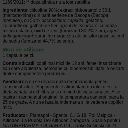
1169/2011; ** doza zilnica nu a fost stabilita
Ingrediente
: citicolina 98%; extract hidroetanolic 30:1
(maltodextrina) din parti aeriene de Bacopa (
Bacopa
monnieri
), cu 50 % bacopazide;
capsula
: gelatina,
colorant/oxid galben de fier;
agent de incarcare
: celuloza
microcristalina; oxid de zinc (furnizand 80,2% zinc);
agent
antiaglomerant
: saruri de magneziu ale acizilor grasi; selenit
de sodiu (furnizand 44,7% seleniu).
Mod de utilizare
:
1 capsula pe zi.
Contraindicatii
: copii mai mici de 12 ani, femei insarcinate
sau care alapteaza, persoane cu hipersensibilitate la oricare
dintre componentele produsului.
Avertizari
: A nu se depasi doza recomandata pentru
consumul zilnic. Suplimentele alimentare nu inlocuiesc o
dieta variata si echilibrata si un mod de viata sanatos. A se
pastra in ambalajul original, la temperatura camerei, pana la
25 de grade. A nu se lasa la indemana si la vederea copiilor
mici.
Producator:
Plantapol - Spania, C / G 18, Pol.Malpica -
Alfinden, La Puebla Del Alfinden Zaragoza, Spania pentru
NATURPHARMA BULGARIA Ltd , Janko Sofiinski str 21,