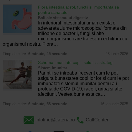
Flora intestinala: rol, functii si importanta sa
pentru sanatate
Boli ale sistemului digestiv
In interiorul intestinului uman exista o
adevarata „lume microscopica” formata din
trilioane de bacterii, fungi si alte
microorganisme care traiesc in echilibru cu
organismul nostru. Flora…
Timp de citire:
6 minute, 45 secunde
26 iunie 2026
Schema imunitate copii: solutii si strategii
Sistem imunitar
Parintii se intreaba frecvent cum le pot
asigura bunastarea copiilor lor si cum le pot
imbunatati sistemul imunitar pentru a-i
proteja de COVID-19, raceli, gripa si alte
afectiuni. Vestea buna este ca…
Timp de citire:
6 minute, 58 secunde
16 ianuarie 2025
infoline@catena.ro
CallCenter