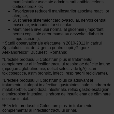
manifestarilor asociate administrarii antibioticelor si
corticosteroizilor;
Favorizarea reducerii manifestarilor asociate reactiilor
alergice;
Sustinerea sistemelor cardiovascular, nervos central,
muscular, osteoarticular si ocular;
Mentinerea nivelului normal al glicemiei (important
pentru copiii ale caror mame au dezvoltat diabet in
timpul sarcinii);
* Studii observationale efectuate in 2010-2011 in cadrul
Spitalului clinic de Urgenta pentru copii „Grigore
Alexandrescu”, Bucuresti, Romania:
*Efectele produsului Colostrum plus in tratamentul
complementar al infectiilor tractului respirator: deficite imune
(hipogamaglobulinemie, deficit selectiv de IgA), stari
toxicoseptice, astm bronsic, infectii respiratorii recidivante).
*Efectele produsului Colostrum plus ca adjuvant al
tratamentului alopat in afectiuni gastrointestinale: sindrom de
malabsorbtie, candidoza intestinala, reflux gastro-esofagian,
dismicrobism intestinal, sindrom de insuficienta de eliminare
si colon iritabil.
*Efectele produsului Colostrum plus in tratamentul
complementar al infectiilor tractului urinar.