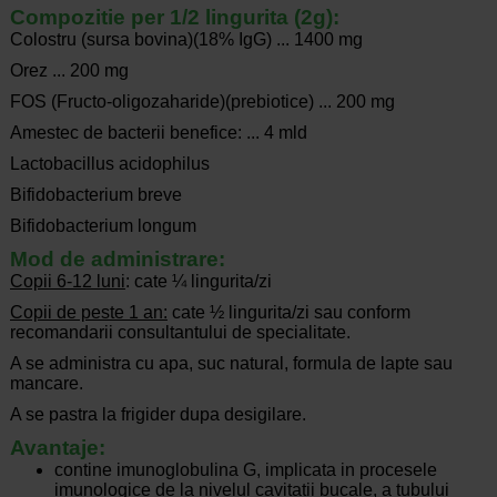
Compozitie per 1/2 lingurita (2g):
Colostru (sursa bovina)(18% IgG) ... 1400 mg
Orez ... 200 mg
FOS (Fructo-oligozaharide)(prebiotice) ... 200 mg
Amestec de bacterii benefice: ... 4 mld
Lactobacillus acidophilus
Bifidobacterium breve
Bifidobacterium longum
Mod de administrare:
Copii 6-12 luni
: cate ¼ lingurita/zi
Copii de peste 1 an:
cate ½ lingurita/zi sau conform
recomandarii consultantului de specialitate.
A se administra cu apa, suc natural, formula de lapte sau
mancare.
A se pastra la frigider dupa desigilare.
Avantaje:
contine imunoglobulina G, implicata in procesele
imunologice de la nivelul cavitatii bucale, a tubului