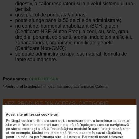
digestiv, a cailor respiratorii si la nivelul sistemului uro-
genital;
gust placut de portocala/ananas;
poate ajunge pana la 50 de zile de administrare;
nu contine: hormonul anabolizant rBGH, gluten
(Certificare NSF-Gluten Free), alcool, ou, soia, grau,
drojdie, porumb, coloranti, arome, indulcitori artificiali,
zahar adaugat, organisme modificate genetic
(Certificare Non-GMO);
se poate administra cu apa, suc natural, formula de
lapte sau mancare.
Producator:
CHILD LIFE SUA
*Pentru pret te asteptam in cea mai apropiata farmacie Catena
VEZI PRODUSE DIN ACEEASI CATEGORIE
Acest site utilizează cookie-uri
Plătești 2, primești 3
Plătești 2, primești 3
Pe lângă cookie-urile care sunt strict necesare pentru funcționarea acestui
site web, folosim cookie-uri care ne ajută să înțelegem cum se navighează
pe site-ul nostru și ajută la îmbunătățirea modului în care funcționează site-
ul, de exemplu, făcând rezultatele să fie mai exacte în cazul căutărilor,
pentru a măsura performanța site-ului nostru. Partenerii noștri folosesc