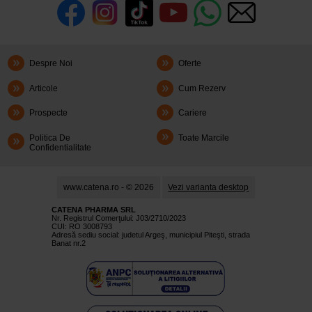
Despre Noi
Oferte
Articole
Cum Rezerv
Prospecte
Cariere
Politica De
Toate Marcile
Confidentialitate
www.catena.ro - © 2026
Vezi varianta desktop
CATENA PHARMA SRL
Nr. Registrul Comerţului: J03/2710/2023
CUI: RO 3008793
Adresă sediu social: judetul Argeş, municipiul Piteşti, strada
Banat nr.2