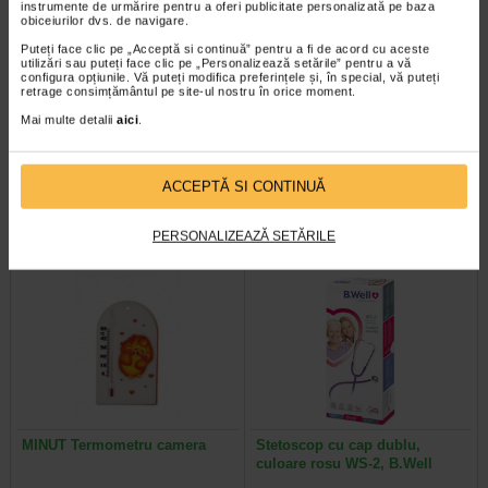
instrumente de urmărire pentru a oferi publicitate personalizată pe baza
obiceiurilor dvs. de navigare.
Puteți face clic pe „Acceptă si continuă” pentru a fi de acord cu aceste
utilizări sau puteți face clic pe „Personalizează setările” pentru a vă
configura opțiunile. Vă puteți modifica preferințele și, în special, vă puteți
ProbioSuport Forte, 10
Probiofort Baby, picaturi, 7,5
retrage consimțământul pe site-ul nostru în orice moment.
capsule vegetale, Naturalis
ml, Benesio
Mai multe detalii
aici
.
Naturalis ProbioSuport Forte este
Benesio Probiofort Baby este un
un supliment alimentar formulat cu
supliment alimentar pe baza de
Saccharomyces cerevisiae var…
ingrediente de origine naturala…
ACCEPTĂ SI CONTINUĂ
PERSONALIZEAZĂ SETĂRILE
MINUT Termometru camera
Stetoscop cu cap dublu,
culoare rosu WS-2, B.Well