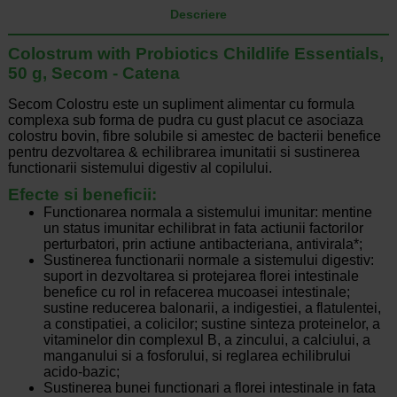
Descriere
Colostrum with Probiotics Childlife Essentials,
50 g, Secom - Catena
Secom Colostru este un supliment alimentar cu formula
complexa sub forma de pudra cu gust placut ce asociaza
colostru bovin, fibre solubile si amestec de bacterii benefice
pentru dezvoltarea & echilibrarea imunitatii si sustinerea
functionarii sistemului digestiv al copilului.
Efecte si beneficii:
Functionarea normala a sistemului imunitar: mentine
un status imunitar echilibrat in fata actiunii factorilor
perturbatori, prin actiune antibacteriana, antivirala*;
Sustinerea functionarii normale a sistemului digestiv:
suport in dezvoltarea si protejarea florei intestinale
benefice cu rol in refacerea mucoasei intestinale;
sustine reducerea balonarii, a indigestiei, a flatulentei,
a constipatiei, a colicilor; sustine sinteza proteinelor, a
vitaminelor din complexul B, a zincului, a calciului, a
manganului si a fosforului, si reglarea echilibrului
acido-bazic;
Sustinerea bunei functionari a florei intestinale in fata