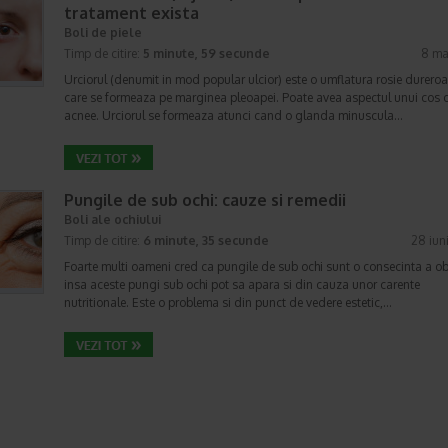
tratament exista
Boli de piele
Timp de citire:
5 minute, 59 secunde
8 ma
Urciorul (denumit in mod popular ulcior) este o umflatura rosie durero
care se formeaza pe marginea pleoapei. Poate avea aspectul unui cos 
acnee. Urciorul se formeaza atunci cand o glanda minuscula…
Pungile de sub ochi: cauze si remedii
Boli ale ochiului
Timp de citire:
6 minute, 35 secunde
28 iun
Foarte multi oameni cred ca pungile de sub ochi sunt o consecinta a obo
insa aceste pungi sub ochi pot sa apara si din cauza unor carente
nutritionale. Este o problema si din punct de vedere estetic,…