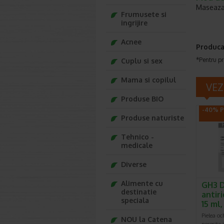
Maseaza d
Frumusete si
ingrijire
Acnee
Produca
*Pentru pr
Cuplu si sex
Mama si copilul
VEZ
Produse BIO
-40% P
Produse naturiste
Tehnico -
medicale
Diverse
Alimente cu
GH3 
destinatie
antiri
speciala
15 ml
Pielea och
NOU la Catena