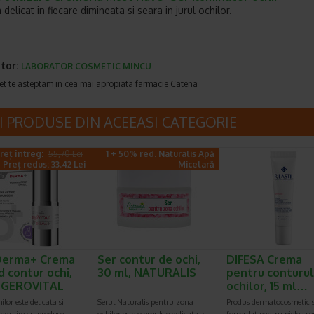
elicat in fiecare dimineata si seara in jurul ochilor.
tor:
LABORATOR COSMETIC MINCU
et te asteptam in cea mai apropiata farmacie Catena
I PRODUSE DIN ACEEASI CATEGORIE
reț întreg:
55,70 Lei
1 + 50% red. Naturalis Apă
Preț redus: 33.42 Lei
Micelară
Derma+ Crema
Ser contur de ochi,
DIFESA Crema
d contur ochi,
30 ml, NATURALIS
pentru conturul
, GEROVITAL
ochilor, 15 ml…
ilor este delicata si
Serul Naturalis pentru zona
Produs dermatocosmetic s