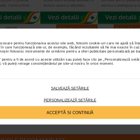
ingrijire cu produse
ochilor este o emulsie delicata, cu
formulat pentru pielea sen
reate. Crema antirid…
textura usoara si absorbtie…
reactiva si predispusa la a
Plătești 2, primești 3
Plătești 2, pr
necesare pentru funcționarea acestui site web, folosim cookie-uri care ne ajută să î
 în care funcționează site-ul, de exemplu, făcând rezultatele să fie mai exacte în caz
 noștri folosesc instrumente de urmărire pentru a oferi publicitate personalizată pe ba
 pentru a fi de acord cu aceste utilizări sau puteți face clic pe „Personalizează setăr
ial, vă puteți retrage consimțământul pe site-ul nostru în orice moment.
OTENSEUR
Picaturi de ochi
Picaturi de ochi
 antirid
Oftapic Intensive, 10
Oftapic Allergy,
ucturanta…
ml, ASSISTA
ml, ASSISTA
SALVEAZĂ SETĂRILE
ncentrata,
Picaturi oftalmice Assista
Oftapic Allergy este o sol
ranta, ce reduce ridurile,
Intensive pentru ochi uscati,
oftalmica, sterila, lubrifi
PERSONALIZEAZĂ SETĂRILE
e sub ochi si…
deshidratati, iritati si obositi…
hidratanta, calmanta…
ACCEPTĂ SI CONTINUĂ