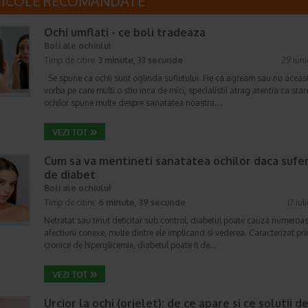
TICOLE RECOMANDATE
Ochi umflati - ce boli tradeaza
Boli ale ochiului
Timp de citire:
3 minute, 33 secunde
29 iun
Se spune ca ochii sunt oglinda sufletului. Fie ca agream sau nu aceas
vorba pe care multi o stiu inca de mici, specialistii atrag atentia ca star
ochilor spune multe despre sanatatea noastra.…
Cum sa va mentineti sanatatea ochilor daca sufer
de diabet
Boli ale ochiului
Timp de citire:
6 minute, 39 secunde
17 iul
Netratat sau tinut deficitar sub control, diabetul poate cauza numeroa
afectiuni conexe, multe dintre ele implicand si vederea. Caracterizat prin
cronice de hiperglicemie, diabetul poate fi de…
Urcior la ochi (orjelet): de ce apare si ce solutii d