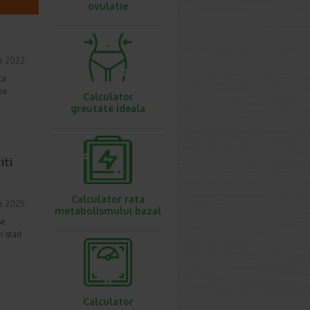
ovulatie
ie 2022
ta
ea
Calculator
greutate ideala
iti
Calculator rata
ie 2025
metabolismului bazal
se
 stari
Calculator
e