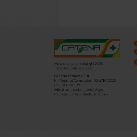
www.catena.ro - copyright 2026,
Toate drepturile rezervate
CATENA PHARMA SRL
Nr. Registrul Comerţului: J03/2710/2023
CUI: RO 3008793
Adresă sediu social: judetul Argeş,
municipiul Piteşti, strada Banat nr.2