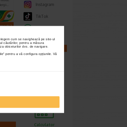
sibila,
Instagram
lergii…
TikTok
imești 3
Whatsapp
nțelegem cum se navighează pe site-ul
ul căutărilor, pentru a măsura
za obiceiurilor dvs. de navigare.
CALCULATOARE
ile” pentru a vă configura opțiunile. Vă
 10
Calculator
utie
sarcina
anta,
Calculator