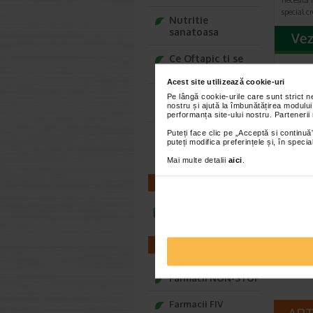
necesita 
special c
Nutritie
sanatoasa
Ce Oftapic ti se
potriveste
Acest site utilizează cookie-uri
Adora – Adorabili
Pe lângă cookie-urile care sunt strict 
nostru și ajută la îmbunătățirea modului
din prima clipa
performanța site-ului nostru. Partenerii
Puteți face clic pe „Acceptă si continuă”
Seturi cadou
puteți modifica preferințele și, în spec
Baylis&Harding
Mai multe detalii
aici
.
HYDR
Crema
CONTACT
restr
Crema co
infoline@catena.ro
restructu
pungile d
FARMACII
Farmacii NON-STOP
Farmacii FIV