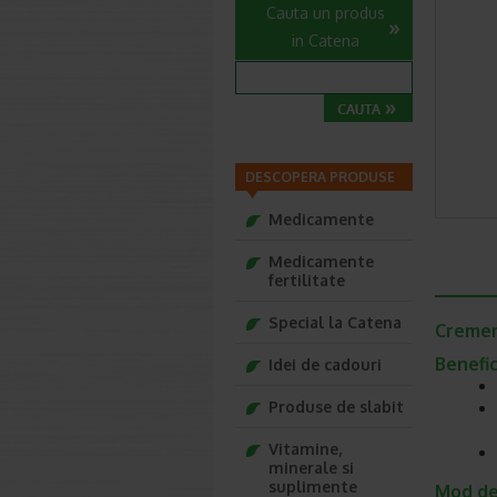
Cauta un produs
in Catena
DESCOPERA PRODUSE
Medicamente
Medicamente
fertilitate
Special la Catena
Cremer
Benefic
Idei de cadouri
Produse de slabit
Vitamine,
minerale si
suplimente
Mod de 