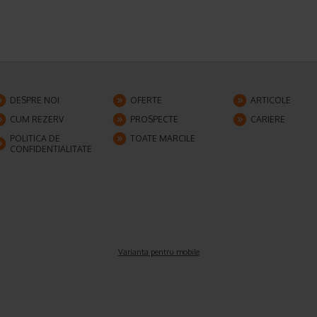
DESPRE NOI
OFERTE
ARTICOLE
CUM REZERV
PROSPECTE
CARIERE
POLITICA DE
TOATE MARCILE
CONFIDENTIALITATE
Varianta pentru mobile