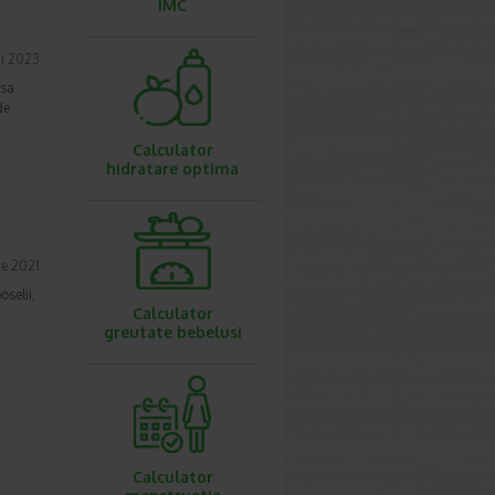
IMC
i 2023
asa
de
Calculator
hidratare optima
ie 2021
selii,
Calculator
greutate bebelusi
Calculator