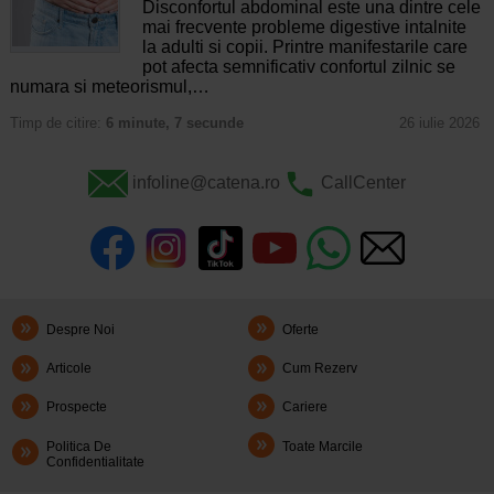
Disconfortul abdominal este una dintre cele
mai frecvente probleme digestive intalnite
la adulti si copii. Printre manifestarile care
pot afecta semnificativ confortul zilnic se
numara si meteorismul,…
Timp de citire:
6 minute, 7 secunde
26 iulie 2026
infoline@catena.ro
CallCenter
Despre Noi
Oferte
Articole
Cum Rezerv
Prospecte
Cariere
Politica De
Toate Marcile
Confidentialitate