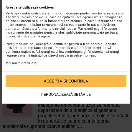
Detinator notificare: Althea Life Science S.R.L., str. Prahova,
Acest site utilizează cookie-uri
nr. 7, parter, Sector 1, 012422 Bucuresti, Romania. E-mail:
Pe lângă cookie-urile care sunt strict necesare pentru funcționarea acestui
site web, folosim cookie-uri care ne ajută să înțelegem cum se navighează
office@althealifescience.ro Produs notificat CRSP Iasi AD
pe site-ul nostru și ajută la îmbunătățirea modului în care funcționează site-
nr. 3496/2022
ul, de exemplu, făcând rezultatele să fie mai exacte în cazul căutărilor,
pentru a măsura performanța site-ului nostru. Partenerii noștri folosesc
Acest produs este lansat in Italia sub marca inregistrata
instrumente de urmărire pentru a oferi publicitate personalizată pe baza
obiceiurilor dvs. de navigare.
Naxend®. ENDOTIK® este formulat prin tehnologia
patentata Naxend®.
Puteți face clic pe „Acceptă si continuă” pentru a fi de acord cu aceste
utilizări sau puteți face clic pe „Personalizează setările” pentru a vă
ENDOTIK® este marca inregistrata Althea Life Science
configura opțiunile. Vă puteți modifica preferințele și, în special, vă puteți
retrage consimțământul pe site-ul nostru în orice moment.
Mai multe detalii
aici
.
*Pentru pret te asteptam in cea mai apropiata farmacie Catena
CELE MAI RECENTE ARTICOLE
ACCEPTĂ SI CONTINUĂ
Cum sa va dezvoltati inteligenta emotionala:
metode prin care va puteti imbunatati EQ-ul
PERSONALIZEAZĂ SETĂRILE
Boli neurologice si psihice
Inteligenta emotionala (EQ) se refera la
capacitatea de a identifica si gestiona
propriile emotii, precum si emotiile celorlalti.
In general, se spune ca inteligenta
emotionala cuprinde cateva abilitati:…