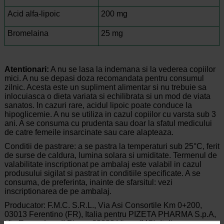
Acid alfa-lipoic
200 mg
Bromelaina
25 mg
Atentionari:
A nu se lasa la indemana si la vederea copiilor
mici. A nu se depasi doza recomandata pentru consumul
zilnic. Acesta este un supliment alimentar si nu trebuie sa
inlocuiasca o dieta variata si echilibrata si un mod de viata
sanatos. In cazuri rare, acidul lipoic poate conduce la
hipoglicemie. A nu se utiliza in cazul copiilor cu varsta sub 3
ani. A se consuma cu prudenta sau doar la sfatul medicului
de catre femeile insarcinate sau care alapteaza.
Conditii de pastrare: a se pastra la temperaturi sub 25°C, ferit
de surse de caldura, lumina solara si umiditate. Termenul de
valabilitate inscriptionat pe ambalaj este valabil in cazul
produsului sigilat si pastrat in conditiile specificate. A se
consuma, de preferinta, inainte de sfarsitul: vezi
inscriptionarea de pe ambalaj.
Producator: F.M.C. S.R.L., Via Asi Consortile Km 0+200,
03013 Ferentino (FR), Italia pentru PIZETA PHARMA S.p.A,
Via Roma, Loc. II Piano, 62039 Visso (MC), Italia