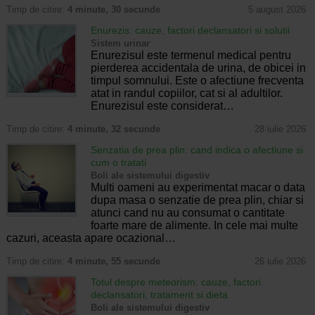
Timp de citire:
4 minute, 30 secunde
5 august 2026
Enurezis: cauze, factori declansatori si solutii
Sistem urinar
Enurezisul este termenul medical pentru
pierderea accidentala de urina, de obicei in
timpul somnului. Este o afectiune frecventa
atat in randul copiilor, cat si al adultilor.
Enurezisul este considerat…
Timp de citire:
4 minute, 32 secunde
28 iulie 2026
Senzatia de prea plin: cand indica o afectiune si
cum o tratati
Boli ale sistemului digestiv
Multi oameni au experimentat macar o data
dupa masa o senzatie de prea plin, chiar si
atunci cand nu au consumat o cantitate
foarte mare de alimente. In cele mai multe
cazuri, aceasta apare ocazional…
Timp de citire:
4 minute, 55 secunde
26 iulie 2026
Totul despre meteorism: cauze, factori
declansatori, tratament si dieta
Boli ale sistemului digestiv