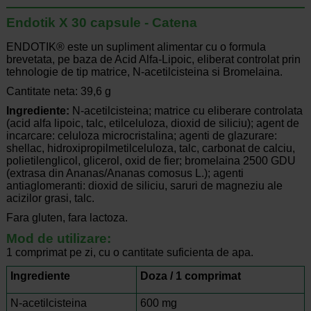
Endotik X 30 capsule - Catena
ENDOTIK® este un supliment alimentar cu o formula
brevetata, pe baza de Acid Alfa-Lipoic, eliberat controlat prin
tehnologie de tip matrice, N-acetilcisteina si Bromelaina.
Cantitate neta: 39,6 g
Ingrediente:
N-acetilcisteina; matrice cu eliberare controlata
(acid alfa lipoic, talc, etilceluloza, dioxid de siliciu); agent de
incarcare: celuloza microcristalina; agenti de glazurare:
shellac, hidroxipropilmetilceluloza, talc, carbonat de calciu,
polietilenglicol, glicerol, oxid de fier; bromelaina 2500 GDU
(extrasa din Ananas/Ananas comosus L.); agenti
antiaglomeranti: dioxid de siliciu, saruri de magneziu ale
acizilor grasi, talc.
Fara gluten, fara lactoza.
Mod de utilizare:
1 comprimat pe zi, cu o cantitate suficienta de apa.
Ingrediente
Doza / 1 comprimat
N-acetilcisteina
600 mg