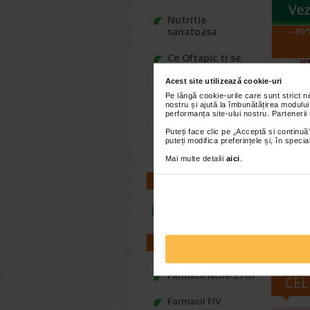
Nutritie
sanatoasa
-40%
Ce Oftapic ti se
potriveste
Acest site utilizează cookie-uri
Adora – Adorabili
Pe lângă cookie-urile care sunt strict 
nostru și ajută la îmbunătățirea modului
din prima clipa
performanța site-ului nostru. Partenerii
Puteți face clic pe „Acceptă si continuă”
Seturi cadou
Derma
puteți modifica preferințele și, în spec
Baylis&Harding
conce
Mai multe detalii
aici
.
10 x 
Gerovita
CONTACT
ser Conce
Hyaluron 
infoline@catena.ro
FARMACII
Farmacii NON-STOP
CEL
Farmacii FIV