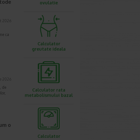
etode
ovulatie
t 2026
une ca
Calculator
greutate ideala
ie 2026
, de
Calculator rata
lor,
metabolismului bazal
cum o
Calculator