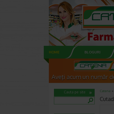
HOME
BLOGURI
Catena
Cauta pe site
Cutad