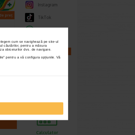
Instagram
 de preț
TikTok
Whatsapp
nțelegem cum se navighează pe site-ul
ul căutărilor, pentru a măsura
za obiceiurilor dvs. de navigare.
CALCULATOARE
ile” pentru a vă configura opțiunile. Vă
l,
NA
Calculator
auzate…
sarcina
Calculator