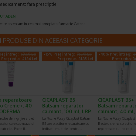
 medicament:
fara prescriptie
CUTADEN
et te asteptam in cea mai apropiata farmacie Catena
I PRODUSE DIN ACEEASI CATEGORIE
reț întreg:
63.60 Lei
-15% Preț întreg:
95.70 Lei
-40% Preț întreg:
6
Preț redus: 41.34 Lei
Preț redus: 81.35 Lei
Preț redus: 3
 reparatoare
CICAPLAST B5
CICAPLAST B5+
io Creme+, 40
Balsam reparator
Balsam reparat
BIODERMA
calmant, 100 ml, LRP
calmant, 40 ml
odus de ingrijire a pielii
La Roche Posay Cicaplast Balsam
La Roche Posay Cicaplast
arator care calmeaza si
B5 are o actiune reparatoare cu
B este o crema cu actiune
catricile. Poate fi…
indicatii multiple, pentru…
reparatoare cu indicatii…