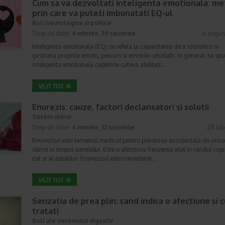
Cum sa va dezvoltati inteligenta emotionala: m
prin care va puteti imbunatati EQ-ul
Boli neurologice si psihice
Timp de citire:
4 minute, 39 secunde
6 augus
Inteligenta emotionala (EQ) se refera la capacitatea de a identifica si
gestiona propriile emotii, precum si emotiile celorlalti. In general, se sp
inteligenta emotionala cuprinde cateva abilitati:…
Enurezis: cauze, factori declansatori si solutii
Sistem urinar
Timp de citire:
4 minute, 32 secunde
28 iul
Enurezisul este termenul medical pentru pierderea accidentala de urina
obicei in timpul somnului. Este o afectiune frecventa atat in randul copii
cat si al adultilor. Enurezisul este considerat…
Senzatia de prea plin: cand indica o afectiune si 
tratati
Boli ale sistemului digestiv