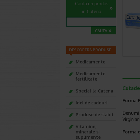
Cauta un produs
in Catena
DESCOPERA PRODUSE
Medicamente
Medicamente
fertilitate
Cutade
Special la Catena
Forma F
Idei de cadouri
Denumir
Produse de slabit
Virginia
Vitamine,
minerale si
Forma d
suplimente