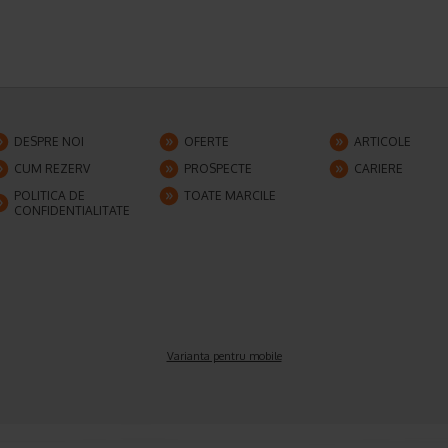
DESPRE NOI
OFERTE
ARTICOLE
CUM REZERV
PROSPECTE
CARIERE
POLITICA DE
TOATE MARCILE
CONFIDENTIALITATE
Varianta pentru mobile