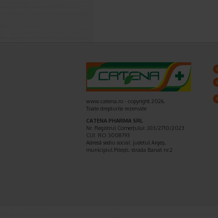
www.catena.ro - copyright 2026,
Toate drepturile rezervate
CATENA PHARMA SRL
Nr. Registrul Comerţului: J03/2710/2023
CUI: RO 3008793
Adresă sediu social: judetul Argeş,
municipiul Piteşti, strada Banat nr.2