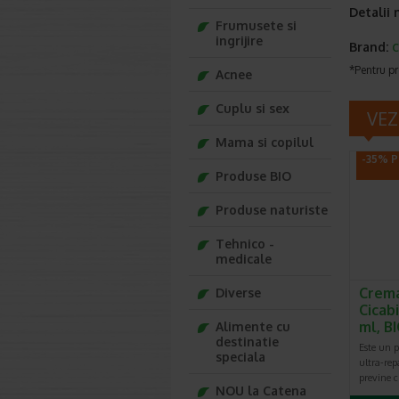
Detalii
Frumusete si
ingrijire
Brand:
*Pentru pr
Acnee
Cuplu si sex
VEZ
Mama si copilul
-35% P
Produse BIO
Produse naturiste
Tehnico -
medicale
Crema
Diverse
Cicab
ml, 
Alimente cu
destinatie
Este un pr
speciala
ultra-rep
previne ci
NOU la Catena