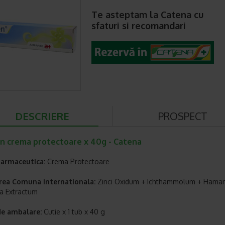
Te asteptam la Catena cu
sfaturi si recomandari
DESCRIERE
PROSPECT
n crema protectoare x 40g - Catena
armaceutica:
Crema Protectoare
ea Comuna Internationala:
Zinci Oxidum + Ichthammolum + Hamam
na Extractum
e ambalare:
Cutie x 1 tub x 40 g