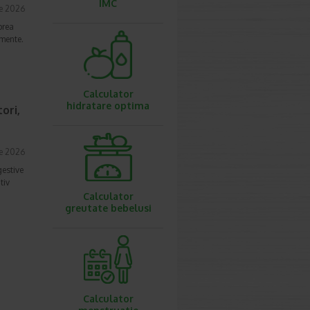
IMC
ie 2026
prea
imente.
Calculator
hidratare optima
ori,
ie 2026
gestive
tiv
Calculator
greutate bebelusi
Calculator