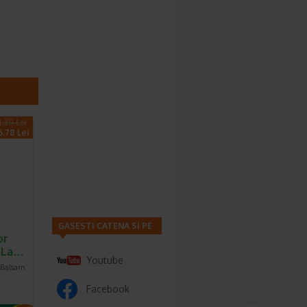
1.30 Lei
6.78 Lei
GASESTI CATENA SI PE
or
, La…
Youtube
 Balsam
Facebook