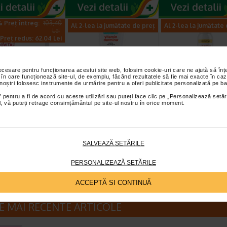
 Preț întreg:
103,40
Al 2-lea la jumătate de preț
Al 2-lea la jumătate
Lei
Preț redus: 62.04 Lei
necesare pentru funcționarea acestui site web, folosim cookie-uri care ne ajută să î
 în care funcționează site-ul, de exemplu, făcând rezultatele să fie mai exacte în caz
 noștri folosesc instrumente de urmărire pentru a oferi publicitate personalizată pe ba
 pentru a fi de acord cu aceste utilizări sau puteți face clic pe „Personalizează setăr
+ Fiole cu ser
Crema eritem fesier
Spray pudra
ial, vă puteți retrage consimțământul pe site-ul nostru în orice moment.
ntrat antirid,
Pasta all’Acqua, 100
protector, 150 m
2 ml…
ml, VITAMIN…
VITAMIN DERMI
l H3 Derma+ Fiole cu
Emulsie absorbanta, calmanta si
Recomandat in cazul
ntrat Antirid 6%
protectoare care contine 10%
transpiratiei excesive si a
SALVEAZĂ SETĂRILE
Filler reprezinta o…
oxid de zinc. Beneficii: Protectie…
mirosurilor neplacute, c
PERSONALIZEAZĂ SETĂRILE
ACCEPTĂ SI CONTINUĂ
E MAI RECENTE ARTICOLE