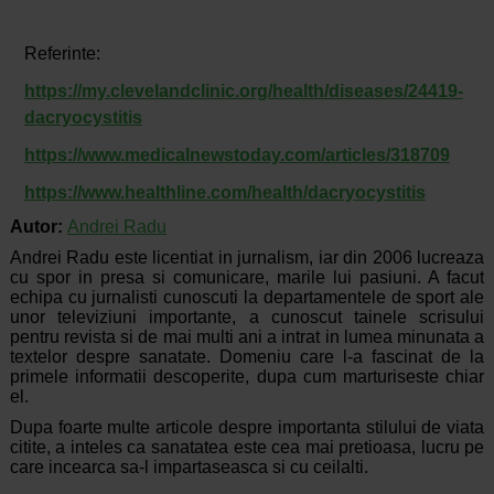
Referinte:
https://my.clevelandclinic.org/health/diseases/24419-
dacryocystitis
https://www.medicalnewstoday.com/articles/318709
https://www.healthline.com/health/dacryocystitis
Autor:
Andrei Radu
Andrei Radu este licentiat in jurnalism, iar din 2006 lucreaza
cu spor in presa si comunicare, marile lui pasiuni. A facut
echipa cu jurnalisti cunoscuti la departamentele de sport ale
unor televiziuni importante, a cunoscut tainele scrisului
pentru revista si de mai multi ani a intrat in lumea minunata a
textelor despre sanatate. Domeniu care l-a fascinat de la
primele informatii descoperite, dupa cum marturiseste chiar
el.
Dupa foarte multe articole despre importanta stilului de viata
citite, a inteles ca sanatatea este cea mai pretioasa, lucru pe
care incearca sa-l impartaseasca si cu ceilalti.