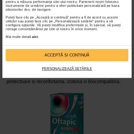
secretii purulente din ochi;
pentru a măsura performanța site-ului nostru. Partenerii noștri folosesc
instrumente de urmărire pentru a oferi publicitate personalizată pe baza
durere;
obiceiurilor dvs. de navigare.
roseata si inflamatie langa pleoapa exterioara
Puteți face clic pe „Acceptă si continuă” pentru a fi de acord cu aceste
utilizări sau puteți face clic pe „Personalizează setările” pentru a vă
inferioara;
configura opțiunile. Vă puteți modifica preferințele și, în special, vă puteți
retrage consimțământul pe site-ul nostru în orice moment.
lacrimare excesiva;
Mai multe detalii
aici
.
febra.
Persoanele cu dacriocistita cronica au un risc mai mic de
ACCEPTĂ SI CONTINUĂ
a se confrunta cu durere, roseata sau umflaturi.
Assista Oftapic Allergy picaturi ochi
este o solutie
PERSONALIZEAZĂ SETĂRILE
oftalmica, sterila, lubrifianta, hidratanta, calmanta,
protectoare si reconfortanta, izotona si biocompatibila.