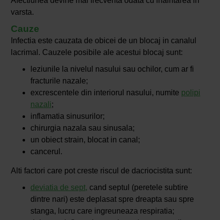
Afectiunea devine mai frecventa odata cu inaintarea in
varsta.
Cauze
Infectia este cauzata de obicei de un blocaj in canalul
lacrimal. Cauzele posibile ale acestui blocaj sunt:
leziunile la nivelul nasului sau ochilor, cum ar fi
fracturile nazale;
excrescentele din interiorul nasului, numite
polipi
nazali
;
inflamatia sinusurilor;
chirurgia nazala sau sinusala;
un obiect strain, blocat in canal;
cancerul.
Alti factori care pot creste riscul de dacriocistita sunt:
deviatia de sept,
cand septul (peretele subtire
dintre nari) este deplasat spre dreapta sau spre
stanga, lucru care ingreuneaza respiratia;