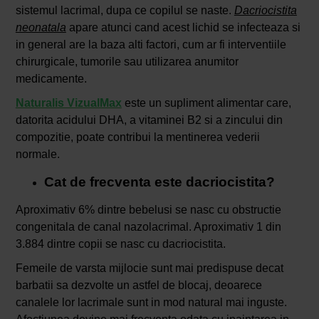
sistemul lacrimal, dupa ce copilul se naste.
Dacriocistita
neonatala
apare atunci cand acest lichid se infecteaza si
in general are la baza alti factori, cum ar fi interventiile
chirurgicale, tumorile sau utilizarea anumitor
medicamente.
Naturalis VizualMax
este un supliment alimentar care,
datorita acidului DHA, a vitaminei B2 si a zincului din
compozitie, poate contribui la mentinerea vederii
normale.
Cat de frecventa este dacriocistita?
Aproximativ 6% dintre bebelusi se nasc cu obstructie
congenitala de canal nazolacrimal. Aproximativ 1 din
3.884 dintre copii se nasc cu dacriocistita.
Femeile de varsta mijlocie sunt mai predispuse decat
barbatii sa dezvolte un astfel de blocaj, deoarece
canalele lor lacrimale sunt in mod natural mai inguste.