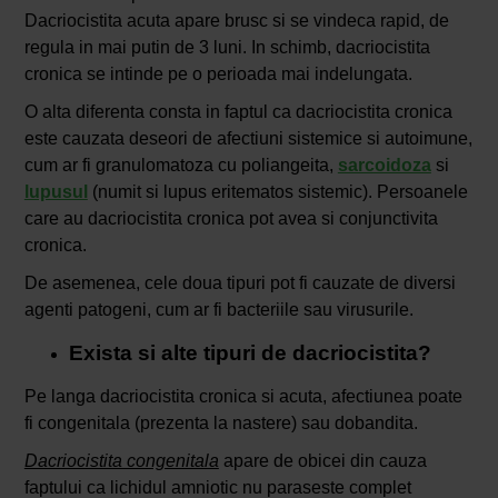
Dacriocistita acuta apare brusc si se vindeca rapid, de
regula in mai putin de 3 luni. In schimb, dacriocistita
cronica se intinde pe o perioada mai indelungata.
O alta diferenta consta in faptul ca dacriocistita cronica
este cauzata deseori de afectiuni sistemice si autoimune,
cum ar fi granulomatoza cu poliangeita,
sarcoidoza
si
lupusul
(numit si lupus eritematos sistemic). Persoanele
care au dacriocistita cronica pot avea si conjunctivita
cronica.
De asemenea, cele doua tipuri pot fi cauzate de diversi
agenti patogeni, cum ar fi bacteriile sau virusurile.
Exista si alte tipuri de dacriocistita?
Pe langa dacriocistita cronica si acuta, afectiunea poate
fi congenitala (prezenta la nastere) sau dobandita.
Dacriocistita congenitala
apare de obicei din cauza
faptului ca lichidul amniotic nu paraseste complet