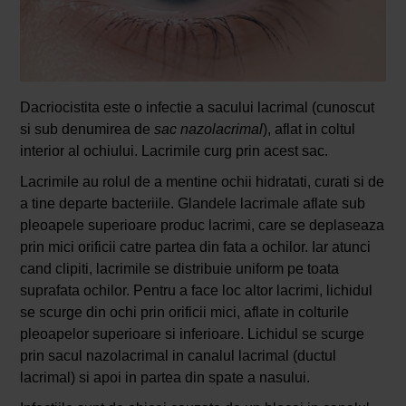
Dacriocistita este o infectie a sacului lacrimal (cunoscut
si sub denumirea de
sac nazolacrimal
), aflat in coltul
interior al ochiului. Lacrimile curg prin acest sac.
Lacrimile au rolul de a mentine ochii hidratati, curati si de
a tine departe bacteriile. Glandele lacrimale aflate sub
pleoapele superioare produc lacrimi, care se deplaseaza
prin mici orificii catre partea din fata a ochilor. Iar atunci
cand clipiti, lacrimile se distribuie uniform pe toata
suprafata ochilor. Pentru a face loc altor lacrimi, lichidul
se scurge din ochi prin orificii mici, aflate in colturile
pleoapelor superioare si inferioare. Lichidul se scurge
prin sacul nazolacrimal in canalul lacrimal (ductul
lacrimal) si apoi in partea din spate a nasului.