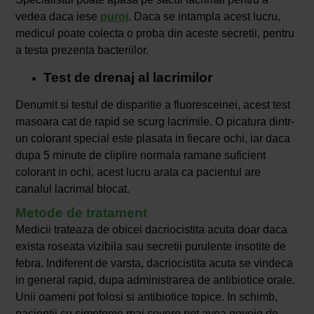
vedea daca iese
puroi
. Daca se intampla acest lucru,
medicul poate colecta o proba din aceste secretii, pentru
a testa prezenta bacteriilor.
Test de drenaj al lacrimilor
Denumit si testul de disparitie a fluoresceinei, acest test
masoara cat de rapid se scurg lacrimile. O picatura dintr-
un colorant special este plasata in fiecare ochi, iar daca
dupa 5 minute de cliplire normala ramane suficient
colorant in ochi, acest lucru arata ca pacientul are
canalul lacrimal blocat.
Metode de tratament
Medicii trateaza de obicei dacriocistita acuta doar daca
exista roseata vizibila sau secretii purulente insotite de
febra. Indiferent de varsta, dacriocistita acuta se vindeca
in general rapid, dupa administrarea de antibiotice orale.
Unii oameni pot folosi si antibiotice topice. In schimb,
pacientii cu simptome mai severe pot avea nevoie de