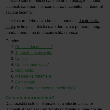
Infectiile sunt de obicei cauzate de un blocaj in canalul
lacrimal, care permite acumularea bacteriilor in interiorul
sacului lacrimal.
Infectia care debuteaza brusc se numeste
dacriocistita
acuta
, in timp ce infectia care dureaza o perioada lunga
poarta denumirea de
dacriocistita cronica
.
Cuprins
Ce este dacriocistita?
Tipuri de dacriocistita
Cauze
Cum se manifesta?
Diagnostic
Metode de tratament
Complicatii
Cum poate fi prevenita dacriostita?
Ce este dacriocistita?
Dacriocistita este o inflamatie sau infectie a sacilor
lacrimali. Acesti saci reprezinta portiunile superioare ale