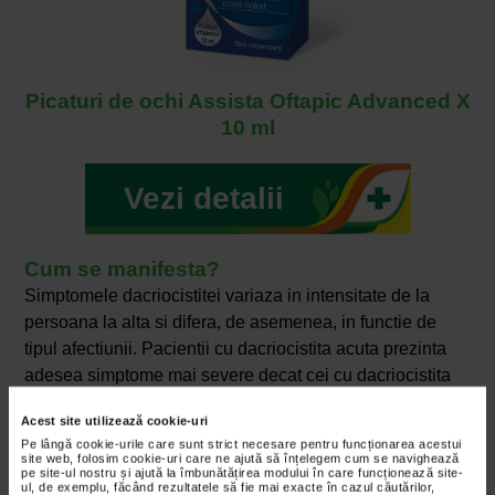
Picaturi de ochi Assista Oftapic Advanced X
10 ml
Vezi detalii
Cum se manifesta?
Simptomele dacriocistitei variaza in intensitate de la
persoana la alta si difera, de asemenea, in functie de
tipul afectiunii. Pacientii cu dacriocistita acuta prezinta
adesea simptome mai severe decat cei cu dacriocistita
cronica.
Acest site utilizează cookie-uri
Atat dacriocistita acuta, cat si cea cronica pot provoca
Pe lângă cookie-urile care sunt strict necesare pentru funcționarea acestui
site web, folosim cookie-uri care ne ajută să înțelegem cum se navighează
urmatoarele simptome:
pe site-ul nostru și ajută la îmbunătățirea modului în care funcționează site-
ul, de exemplu, făcând rezultatele să fie mai exacte în cazul căutărilor,