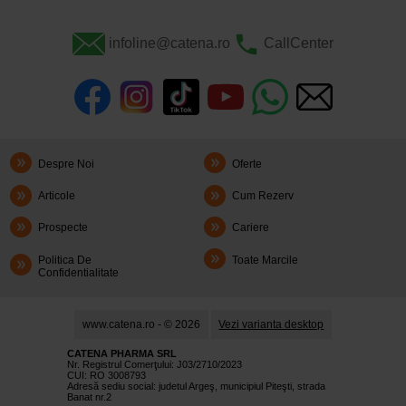
infoline@catena.ro
CallCenter
Despre Noi
Oferte
Articole
Cum Rezerv
Prospecte
Cariere
Politica De
Toate Marcile
Confidentialitate
www.catena.ro - © 2026
Vezi varianta desktop
CATENA PHARMA SRL
Nr. Registrul Comerţului: J03/2710/2023
CUI: RO 3008793
Adresă sediu social: judetul Argeş, municipiul Piteşti, strada
Banat nr.2