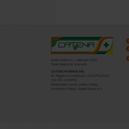
www.catena.ro - copyright 2026,
Toate drepturile rezervate
CATENA PHARMA SRL
Nr. Registrul Comerţului: J03/2710/2023
CUI: RO 3008793
Adresă sediu social: judetul Argeş,
municipiul Piteşti, strada Banat nr.2