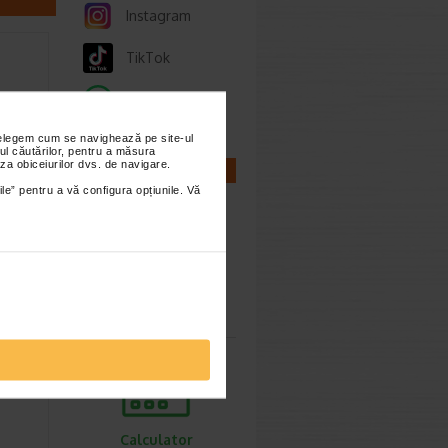
Instagram
TikTok
Whatsapp
nțelegem cum se navighează pe site-ul
ul căutărilor, pentru a măsura
za obiceiurilor dvs. de navigare.
CALCULATOARE
iant
ile” pentru a vă configura opțiunile. Vă
nd
in zona
…
Calculator
sarcina
100.80
Lei
0.56 Lei
Calculator