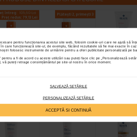
eț întreg:
105,50 Lei
Plătești 2, primești 3
Preț redus: 79,13 Lei
necesare pentru funcționarea acestui site web, folosim cookie-uri care ne ajută să î
 în care funcționează site-ul, de exemplu, făcând rezultatele să fie mai exacte în caz
 noștri folosesc instrumente de urmărire pentru a oferi publicitate personalizată pe ba
SYSTEM VAPO
SUN SYSTEM VAPO
DIFESA Demach
 pentru a fi de acord cu aceste utilizări sau puteți face clic pe „Personalizează setăr
ial, vă puteți retrage consimțământul pe site-ul nostru în orice moment.
ctie solara SPF
protectie solara
crema, 200 ml,
00 ml, Rilastil
pentru copii, SPF…
RILASTIL
po SPF 50+ este o
Spray Vapo SPF 50+ pentru copii
Curata delicat, indeparta
e protectie solara
este special conceput pentru
machiajul de pe fata si d
SALVEAZĂ SETĂRILE
orp, cu textura usoara…
protectia pielii sensibile a…
ochilor, inclusiv in cazul
PERSONALIZEAZĂ SETĂRILE
reț întreg:
86.60 Lei
-30% Preț întreg:
ACCEPTĂ SI CONTINUĂ
Preț redus: 64.95 Lei
Preț redus: 7