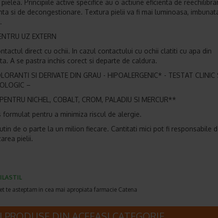
 pielea. Principiile active specifice au o actiune eficienta de reechilibra
nta si de decongestionare. Textura pielii va fi mai luminoasa, imbunata
.
ENTRU UZ EXTERN
ontactul direct cu ochii. In cazul contactului cu ochii clatiti cu apa din
a. A se pastra inchis corect si departe de caldura.
LORANTI SI DERIVATE DIN GRAU - HIPOALERGENIC* - TESTAT CLINIC 
OLOGIC –
PENTRU NICHEL, COBALT, CROM, PALADIU SI MERCUR**
 formulat pentru a minimiza riscul de alergie.
tin de o parte la un milion fiecare. Cantitati mici pot fi responsabile 
zarea pielii.
ILASTIL
et te asteptam in cea mai apropiata farmacie Catena
I PRODUSE DIN ACEEASI CATEGORIE