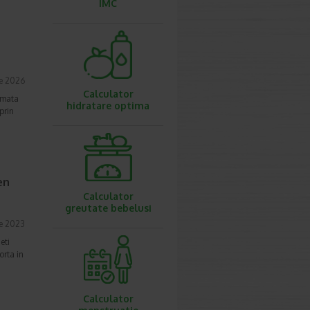
IMC
ie 2026
Calculator
ormata
hidratare optima
prin
en
Calculator
greutate bebelusi
ie 2023
eti
orta in
Calculator