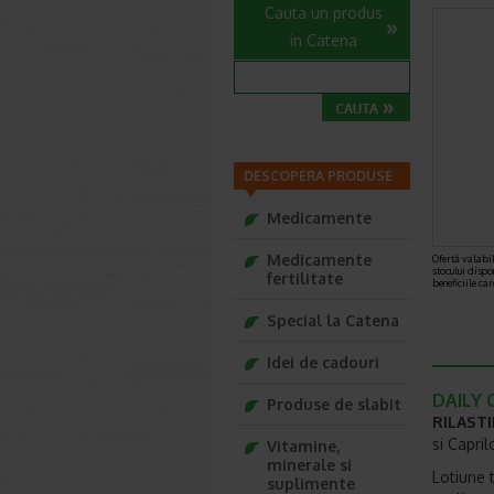
Cauta un produs
in Catena
DESCOPERA PRODUSE
Medicamente
Medicamente
Ofertă valabil
stocului dispo
fertilitate
beneficiile ca
Special la Catena
Idei de cadouri
DAILY C
Produse de slabit
RILASTI
si Capril
Vitamine,
minerale si
Lotiune 
suplimente