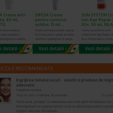
A Crema anti-
DIFESA Crema
SUN SYSTEM C
ta, 40 ml,
pentru conturul
ten Age Repair 
TIL
ochilor, 15 ml…
50+, 50 ml, RIL
ermatocosmetica
Produs dermatocosmetic special
Crema de protectie anti-
pielii sensibile si
formulat pentru pielea sensibila,
imbatranire Age Repair 
 predispusa la roseata…
reactiva si predispusa la alergii…
de la Rilastil este o crem
TICOLE RECOMANDATE
Ingrijirea tenului uscat - solutii si produse de ingri
adecvate
Ingrijirea tenului
Timp de citire:
6 minute, 15 secunde
25 april
Tenul uscat „se lupta” cu mentinerea unui nivel optim de hidratare. De 
este important ca ingrijirea tenului uscat sa aiba la baza solutii si pro
ingrijire adecvate. De exemplu,…