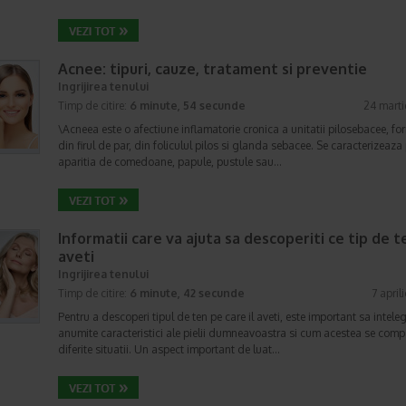
Acnee: tipuri, cauze, tratament si preventie
Ingrijirea tenului
Timp de citire:
6 minute, 54 secunde
24 mart
\Acneea este o afectiune inflamatorie cronica a unitatii pilosebacee, f
din firul de par, din foliculul pilos si glanda sebacee. Se caracterizeaza 
aparitia de comedoane, papule, pustule sau…
Informatii care va ajuta sa descoperiti ce tip de t
aveti
Ingrijirea tenului
Timp de citire:
6 minute, 42 secunde
7 april
Pentru a descoperi tipul de ten pe care il aveti, este important sa inteleg
anumite caracteristici ale pielii dumneavoastra si cum acestea se comp
diferite situatii. Un aspect important de luat…