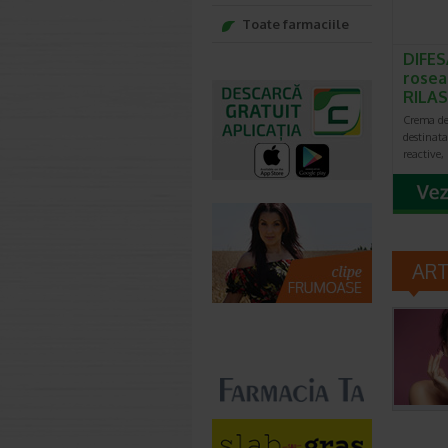
Toate farmaciile
DIFES
rosea
RILAS
Crema d
destinata 
reactive,
AR