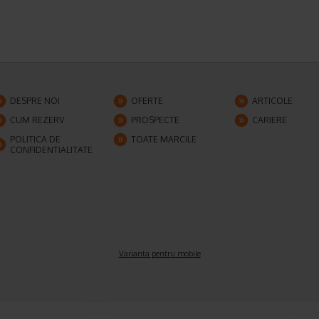
DESPRE NOI
OFERTE
ARTICOLE
CUM REZERV
PROSPECTE
CARIERE
POLITICA DE
TOATE MARCILE
CONFIDENTIALITATE
Varianta pentru mobile