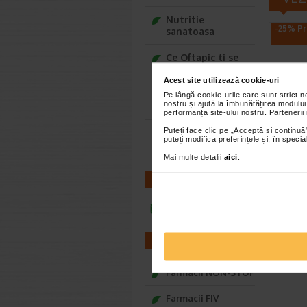
Nutritie
-25% Pr
sanatoasa
Ce Oftapic ti se
potriveste
Acest site utilizează cookie-uri
Adora – Adorabili
Pe lângă cookie-urile care sunt strict 
nostru și ajută la îmbunătățirea modului
din prima clipa
performanța site-ului nostru. Partenerii
SUN 
Puteți face clic pe „Acceptă si continuă”
Seturi cadou
puteți modifica preferințele și, în spec
prote
Baylis&Harding
50+, 2
Mai multe detalii
aici
.
Spray Va
CONTACT
emulsie d
pentru c
infoline@catena.ro
FARMACII
-25% P
Farmacii NON-STOP
Farmacii FIV