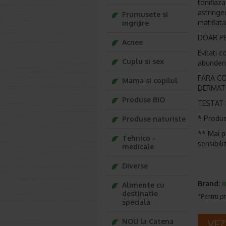
tonifiaza
astringe
Frumusete si
matifiata
ingrijire
DOAR P
Acnee
Evitati c
Cuplu si sex
abundent
FARA CO
Mama si copilul
DERMAT
Produse BIO
TESTAT 
* Produs
Produse naturiste
** Mai pu
Tehnico -
sensibili
medicale
Diverse
Brand:
R
Alimente cu
destinatie
*Pentru pr
speciala
NOU la Catena
VEZ