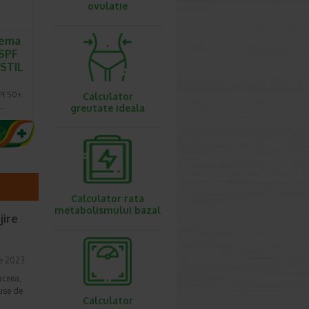
ovulatie
rema
SPF
ASTIL
SPF50+
Calculator
a…
greutate ideala
Calculator rata
metabolismului bazal
jire
ie 2023
aceea,
duse de
Calculator