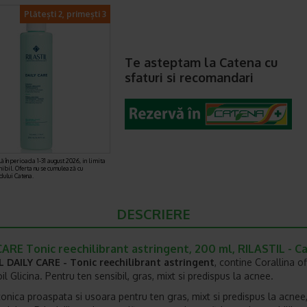
Plătești 2, primești 3
Te asteptam la Catena cu
sfaturi si recomandari
ă în perioada 1-31 august 2026, in limita
nibil. Oferta nu se cumulează cu
rdului Catena.
DESCRIERE
ARE Tonic reechilibrant astringent, 200 ml, RILASTIL - C
L DAILY CARE - Tonic reechilibrant astringent
, contine Corallina of
oil Glicina. Pentru ten sensibil, gras, mixt si predispus la acnee.
tonica proaspata si usoara pentru ten gras, mixt si predispus la acnee