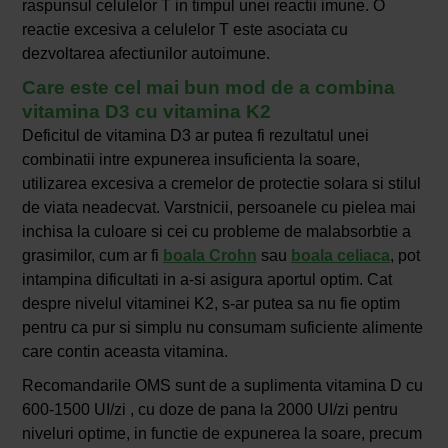
raspunsul celulelor T in timpul unei reactii imune. O
reactie excesiva a celulelor T este asociata cu
dezvoltarea afectiunilor autoimune.
Care este cel mai bun mod de a combina
vitamina D3 cu vitamina K2
Deficitul de vitamina D3 ar putea fi rezultatul unei
combinatii intre expunerea insuficienta la soare,
utilizarea excesiva a cremelor de protectie solara si stilul
de viata neadecvat. Varstnicii, persoanele cu pielea mai
inchisa la culoare si cei cu probleme de malabsorbtie a
grasimilor, cum ar fi
boala Crohn
sau
boala celiaca
, pot
intampina dificultati in a-si asigura aportul optim. Cat
despre nivelul vitaminei K2, s-ar putea sa nu fie optim
pentru ca pur si simplu nu consumam suficiente alimente
care contin aceasta vitamina.
Recomandarile OMS sunt de a suplimenta vitamina D cu
600-1500 UI/zi , cu doze de pana la 2000 UI/zi pentru
niveluri optime, in functie de expunerea la soare, precum