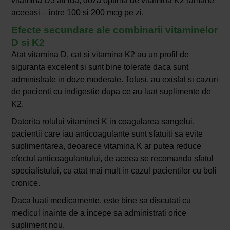
vitamina D3 ati lua, doza optima de vitamina K2 ramane
aceeasi – intre 100 si 200 mcg pe zi.
Efecte secundare ale combinarii vitaminelor
D si K2
Atat vitamina D, cat si vitamina K2 au un profil de
siguranta excelent si sunt bine tolerate daca sunt
administrate in doze moderate. Totusi, au existat si cazuri
de pacienti cu indigestie dupa ce au luat suplimente de
K2.
Datorita rolului vitaminei K in coagularea sangelui,
pacientii care iau anticoagulante sunt sfatuiti sa evite
suplimentarea, deoarece vitamina K ar putea reduce
efectul anticoagulantului, de aceea se recomanda sfatul
specialistului, cu atat mai mult in cazul pacientilor cu boli
cronice.
Daca luati medicamente, este bine sa discutati cu
medicul inainte de a incepe sa administrati orice
supliment nou.