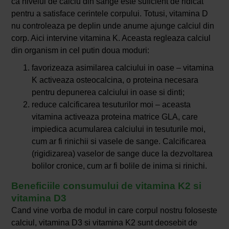
ca nivelul de calciu din sange este suficient de ridicat
pentru a satisface cerintele corpului. Totusi, vitamina D
nu controleaza pe deplin unde anume ajunge calciul din
corp. Aici intervine vitamina K. Aceasta regleaza calciul
din organism in cel putin doua moduri:
favorizeaza asimilarea calciului in oase – vitamina
K activeaza osteocalcina, o proteina necesara
pentru depunerea calciului in oase si dinti;
reduce calcificarea tesuturilor moi – aceasta
vitamina activeaza proteina matrice GLA, care
impiedica acumularea calciului in tesuturile moi,
cum ar fi rinichii si vasele de sange. Calcificarea
(rigidizarea) vaselor de sange duce la dezvoltarea
bolilor cronice, cum ar fi bolile de inima si rinichi.
Beneficiile consumului de vitamina K2 si
vitamina D3
Cand vine vorba de modul in care corpul nostru foloseste
calciul, vitamina D3 si vitamina K2 sunt deosebit de