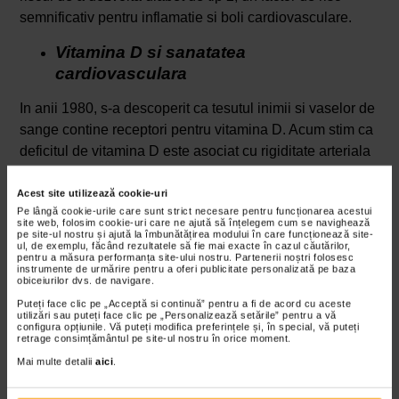
semnificativ pentru inflamatie si boli cardiovasculare.
Vitamina D si sanatatea
cardiovasculara
In anii 1980, s-a descoperit ca tesutul inimii si vaselor de
sange contine receptori pentru vitamina D. Acum stim ca
deficitul de vitamina D este asociat cu rigiditate arteriala
si
hipertensiune
. Ambele afectiuni sunt proinflamatorii si
sunt considerate doi factori care contribuie semnificativ la
Acest site utilizează cookie-uri
Pe lângă cookie-urile care sunt strict necesare pentru funcționarea acestui
aparitia bolilor de inima.
site web, folosim cookie-uri care ne ajută să înțelegem cum se navighează
pe site-ul nostru și ajută la îmbunătățirea modului în care funcționează site-
ul, de exemplu, făcând rezultatele să fie mai exacte în cazul căutărilor,
Vitamina K2 si sanatatea
pentru a măsura performanța site-ului nostru. Partenerii noștri folosesc
cardiovasculara
instrumente de urmărire pentru a oferi publicitate personalizată pe baza
obiceiurilor dvs. de navigare.
Puteți face clic pe „Acceptă si continuă” pentru a fi de acord cu aceste
Cantitatea de calciu din artere este considerata un
utilizări sau puteți face clic pe „Personalizează setările” pentru a vă
predictor de incredere al bolilor de inima. Arterele
configura opțiunile. Vă puteți modifica preferințele și, în special, vă puteți
retrage consimțământul pe site-ul nostru în orice moment.
transporta sange bogat in oxigen de la inima catre restul
Mai multe detalii
aici
.
corpului. Cand se deterioreaza din cauza dietei
necorespunzatoare sau a stilului de viata, se formeaza