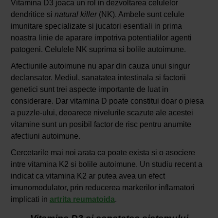
Vitamina D3 joaca un rol in dezvoltarea celulelor
dendritice si
natural killer
(NK). Ambele sunt celule
imunitare specializate si jucatori esentiali in prima
noastra linie de aparare impotriva potentialilor agenti
patogeni. Celulele NK suprima si bolile autoimune.
Afectiunile autoimune nu apar din cauza unui singur
declansator. Mediul, sanatatea intestinala si factorii
genetici sunt trei aspecte importante de luat in
considerare. Dar vitamina D poate constitui doar o piesa
a puzzle-ului, deoarece nivelurile scazute ale acestei
vitamine sunt un posibil factor de risc pentru anumite
afectiuni autoimune.
Cercetarile mai noi arata ca poate exista si o asociere
intre vitamina K2 si bolile autoimune. Un studiu recent a
indicat ca vitamina K2 ar putea avea un efect
imunomodulator, prin reducerea markerilor inflamatori
implicati in
artrita reumatoida
.