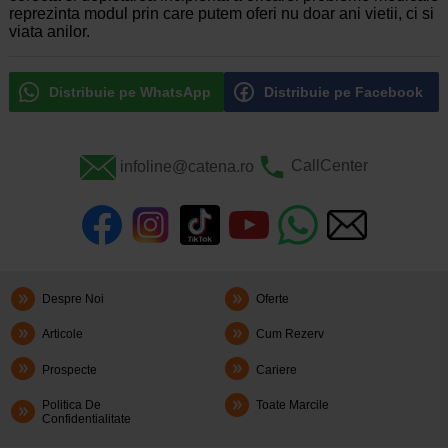
reprezinta modul prin care putem oferi nu doar ani vietii, ci si
viata anilor.
Distribuie pe WhatsApp
Distribuie pe Facebook
infoline@catena.ro
CallCenter
Despre Noi
Oferte
Articole
Cum Rezerv
Prospecte
Cariere
Politica De
Toate Marcile
Confidentialitate