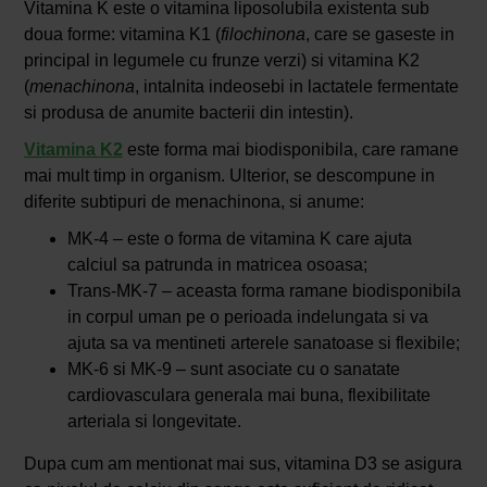
Vitamina K este o vitamina liposolubila existenta sub
doua forme: vitamina K1 (
filochinona
, care se gaseste in
principal in legumele cu frunze verzi) si vitamina K2
(
menachinona
, intalnita indeosebi in lactatele fermentate
si produsa de anumite bacterii din intestin).
Vitamina K2
este forma mai biodisponibila, care ramane
mai mult timp in organism. Ulterior, se descompune in
diferite subtipuri de menachinona, si anume:
MK-4 – este o forma de vitamina K care ajuta
calciul sa patrunda in matricea osoasa;
Trans-MK-7 – aceasta forma ramane biodisponibila
in corpul uman pe o perioada indelungata si va
ajuta sa va mentineti arterele sanatoase si flexibile;
MK-6 si MK-9 – sunt asociate cu o sanatate
cardiovasculara generala mai buna, flexibilitate
arteriala si longevitate.
Dupa cum am mentionat mai sus, vitamina D3 se asigura