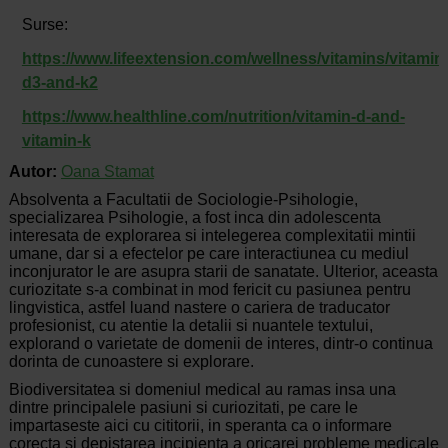
Surse:
https://www.lifeextension.com/wellness/vitamins/vitamin
d3-and-k2
https://www.healthline.com/nutrition/vitamin-d-and-
vitamin-k
Autor:
Oana Stamat
Absolventa a Facultatii de Sociologie-Psihologie,
specializarea Psihologie, a fost inca din adolescenta
interesata de explorarea si intelegerea complexitatii mintii
umane, dar si a efectelor pe care interactiunea cu mediul
inconjurator le are asupra starii de sanatate. Ulterior, aceasta
curiozitate s-a combinat in mod fericit cu pasiunea pentru
lingvistica, astfel luand nastere o cariera de traducator
profesionist, cu atentie la detalii si nuantele textului,
explorand o varietate de domenii de interes, dintr-o continua
dorinta de cunoastere si explorare.
Biodiversitatea si domeniul medical au ramas insa una
dintre principalele pasiuni si curiozitati, pe care le
impartaseste aici cu cititorii, in speranta ca o informare
corecta si depistarea incipienta a oricarei probleme medicale