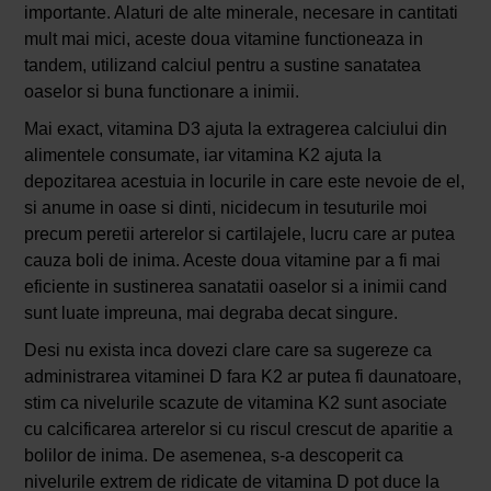
importante. Alaturi de alte minerale, necesare in cantitati
mult mai mici, aceste doua vitamine functioneaza in
tandem, utilizand calciul pentru a sustine sanatatea
oaselor si buna functionare a inimii.
Mai exact, vitamina D3 ajuta la extragerea calciului din
alimentele consumate, iar vitamina K2 ajuta la
depozitarea acestuia in locurile in care este nevoie de el,
si anume in oase si dinti, nicidecum in tesuturile moi
precum peretii arterelor si cartilajele, lucru care ar putea
cauza boli de inima. Aceste doua vitamine par a fi mai
eficiente in sustinerea sanatatii oaselor si a inimii cand
sunt luate impreuna, mai degraba decat singure.
Desi nu exista inca dovezi clare care sa sugereze ca
administrarea vitaminei D fara K2 ar putea fi daunatoare,
stim ca nivelurile scazute de vitamina K2 sunt asociate
cu calcificarea arterelor si cu riscul crescut de aparitie a
bolilor de inima. De asemenea, s-a descoperit ca
nivelurile extrem de ridicate de vitamina D pot duce la