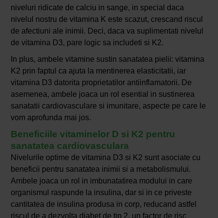
niveluri ridicate de calciu in sange, in special daca
nivelul nostru de vitamina K este scazut, crescand riscul
de afectiuni ale inimii. Deci, daca va suplimentati nivelul
de vitamina D3, pare logic sa includeti si K2.
In plus, ambele vitamine sustin sanatatea pielii: vitamina
K2 prin faptul ca ajuta la mentinerea elasticitatii, iar
vitamina D3 datorita proprietatilor antiinflamatorii. De
asemenea, ambele joaca un rol esential in sustinerea
sanatatii cardiovasculare si imunitare, aspecte pe care le
vom aprofunda mai jos.
Beneficiile vitaminelor D si K2 pentru
sanatatea cardiovasculara
Nivelurile optime de vitamina D3 si K2 sunt asociate cu
beneficii pentru sanatatea inimii si a metabolismului.
Ambele joaca un rol in imbunatatirea modului in care
organismul raspunde la insulina, dar si in ce priveste
cantitatea de insulina produsa in corp, reducand astfel
riscul de a dezvolta diabet de tip 2, un factor de risc