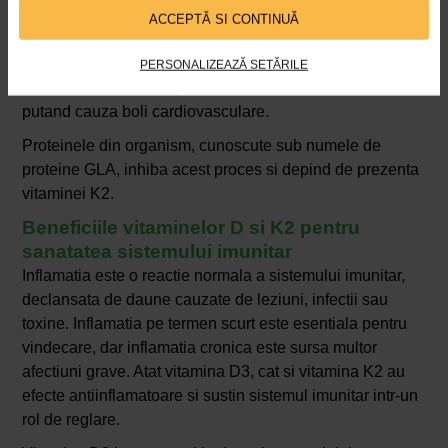
placi pe mucoasa arteriala, in incercarea de a o repara.
ACCEPTĂ SI CONTINUĂ
Aceste placi sunt formate partial din calciu, iar in timp
devin mai mari, determinand o crestere a tensiunii
PERSONALIZEAZĂ SETĂRILE
arteriale si artere mai putin flexibile, ambele modificari
putand cauza boli cardiovasculare.
Proteinele din organism, cunoscute sub numele de
proteine ​​GLA, inhiba acest proces si depind de prezenta
vitaminei K2.
Beneficiile vitaminelor D si K2 pentru
sanatatea sistemului imunitar
Inflamatia este o reactie normala a sistemului imunitar,
declansata de daune cauzate de leziuni, infectii sau
toxine. Inflamatia pe termen scurt este esentiala pentru
vindecare, dar inflamatia cronica este sursa multor
afectiuni grave. Atat vitamina D3, cat si vitamina K2 au
efecte antiinflamatoare si sustin sistemul imunitar intr-un
rol de reglare.