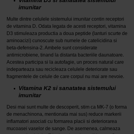
Vitamina D3 si sanatatea sistemului
imunitar
Multe dintre celulele sistemului imunitar contin receptori
de vitamina D. Odata legata de acesti receptori, vitamina
D3 stimuleaza productia a doua peptide (lanturi scurte de
aminoacizi) cunoscute sub numele de catelicidina si
beta-defensina-2. Ambele sunt considerate
antimicrobiene, tinand la distanta bacteriile daunatoare.
Acestea participa si la autofagie, un proces natural care
indeparteaza sau recicleaza celulele deteriorate sau
fragmentele de celule de care corpul nu mai are nevoie.
Vitamina K2 si sanatatea sistemului
imunitar
Desi mai sunt multe de descoperit, stim ca MK-7 (o forma
de menachinona, mentionata mai sus) reduce markerii
inflamatori asociati cu formarea placii si deteriorarea
mucoasei vaselor de sange. De asemenea, calmeaza