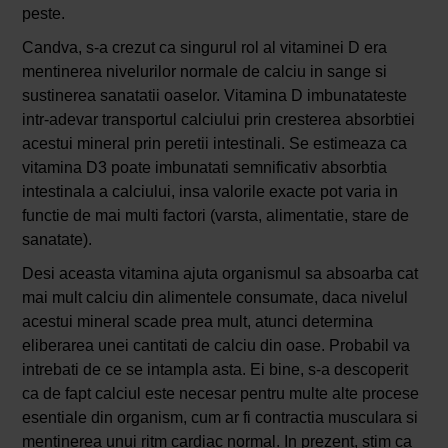
peste.
Candva, s-a crezut ca singurul rol al vitaminei D era
mentinerea nivelurilor normale de calciu in sange si
sustinerea sanatatii oaselor. Vitamina D imbunatateste
intr-adevar transportul calciului prin cresterea absorbtiei
acestui mineral prin peretii intestinali. Se estimeaza ca
vitamina D3 poate imbunatati semnificativ absorbtia
intestinala a calciului, insa valorile exacte pot varia in
functie de mai multi factori (varsta, alimentatie, stare de
sanatate).
Desi aceasta vitamina ajuta organismul sa absoarba cat
mai mult calciu din alimentele consumate, daca nivelul
acestui mineral scade prea mult, atunci determina
eliberarea unei cantitati de calciu din oase. Probabil va
intrebati de ce se intampla asta. Ei bine, s-a descoperit
ca de fapt calciul este necesar pentru multe alte procese
esentiale din organism, cum ar fi contractia musculara si
mentinerea unui ritm cardiac normal. In prezent, stim ca