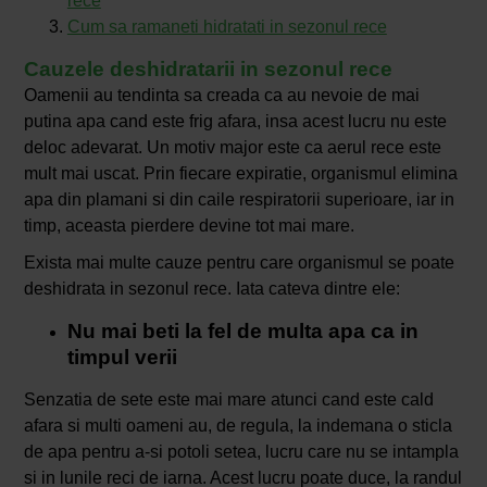
rece
Cum sa ramaneti hidratati in sezonul rece
Cauzele deshidratarii in sezonul rece
Oamenii au tendinta sa creada ca au nevoie de mai
putina apa cand este frig afara, insa acest lucru nu este
deloc adevarat. Un motiv major este ca aerul rece este
mult mai uscat. Prin fiecare expiratie, organismul elimina
apa din plamani si din caile respiratorii superioare, iar in
timp, aceasta pierdere devine tot mai mare.
Exista mai multe cauze pentru care organismul se poate
deshidrata in sezonul rece. Iata cateva dintre ele:
Nu mai beti la fel de multa apa ca in
timpul verii
Senzatia de sete este mai mare atunci cand este cald
afara si multi oameni au, de regula, la indemana o sticla
de apa pentru a-si potoli setea, lucru care nu se intampla
si in lunile reci de iarna. Acest lucru poate duce, la randul