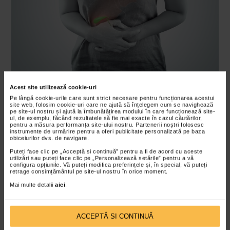
Cum sa ramaneti hidratati in sezonul rece
Acest site utilizează cookie-uri
Iata cateva sfaturi care sa va ajute sa evitati
Pe lângă cookie-urile care sunt strict necesare pentru funcționarea acestui
site web, folosim cookie-uri care ne ajută să înțelegem cum se navighează
deshidratarea pe timp de iarna:
pe site-ul nostru și ajută la îmbunătățirea modului în care funcționează site-
ul, de exemplu, făcând rezultatele să fie mai exacte în cazul căutărilor,
pentru a măsura performanța site-ului nostru. Partenerii noștri folosesc
Beti apa inainte sa vi se faca sete
instrumente de urmărire pentru a oferi publicitate personalizată pe baza
obiceiurilor dvs. de navigare.
Dupa cum mentionam, oamenilor nu le este la fel de
Puteți face clic pe „Acceptă si continuă” pentru a fi de acord cu aceste
utilizări sau puteți face clic pe „Personalizează setările” pentru a vă
multa sete cand vremea este rece. Drept urmare, nu
configura opțiunile. Vă puteți modifica preferințele și, în special, vă puteți
retrage consimțământul pe site-ul nostru în orice moment.
beau la fel de mult apa, iar acest lucru poate duce la
Mai multe detalii
aici
.
deshidratare.
Adaugati un pic de aroma si gust apei
ACCEPTĂ SI CONTINUĂ
plate