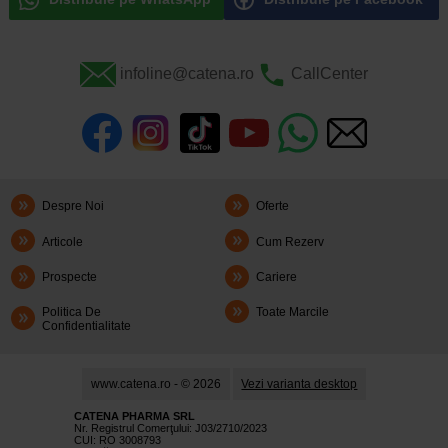
infoline@catena.ro
CallCenter
Despre Noi
Oferte
Articole
Cum Rezerv
Prospecte
Cariere
Politica De
Toate Marcile
Confidentialitate
www.catena.ro - © 2026
Vezi varianta desktop
CATENA PHARMA SRL
Nr. Registrul Comerţului: J03/2710/2023
CUI: RO 3008793