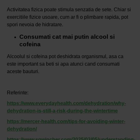
Activitatea fizica poate stimula senzatia de sete. Chiar si
exercitiile fizice usoare, cum ar fi o plimbare rapida, pot
spori nevoia de hidratare.
Consumati cat mai putin alcool si
cofeina
Alcoolul si cofeina pot deshidrata organismul, asa ca
este important sa beti si apa atunci cand consumati
aceste bauturi.
Referinte:
https://www.everydayhealth.com/dehydration/why-
dehydration-is-still-a-risk-during-the-wintertime
https://mercer-health.com/tips-for-avoiding-winter-
dehydration/
https://www.sqwincher.com/2025/03/05/understanding-