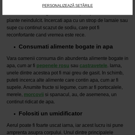
PERSONALIZEAZĂ SETĂRILE
Daca apa plata vi se pare banala si lipsita de gust,
incercati sa-i adaugati fructe sau optati pentru un ceai din
plante neindulcit. Incercati apa cu un strop de lamaie sau
supe cu continut scazut de sodiu, care pot fi
reconfortante cand vremea este rece.
Consumati alimente bogate in apa
Vara oamenii consuma din abundenta alimente bogate in
apa, cum ar fi
pepenele rosu
sau
castravetele
. Iarna,
unele dintre acestea pot fi mai greu de gasit. In schimb,
puteti incerca alte alimente care contin apa, cum ar fi
supele. Anumite fructe si legume, cum ar fi portocalele,
merele,
morcovii
si spanacul, au, de asemenea, un
continut ridicat de apa.
Folositi un umidificator
Aerul poate fi foarte uscat iarna, iar acest lucru isi pune
amprenta asupra corpului. Unul dintre principalele