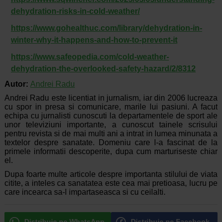
dehydration-risks-in-cold-weather/
https://www.gohealthuc.com/library/dehydration-in-
winter-why-it-happens-and-how-to-prevent-it
https://www.safeopedia.com/cold-weather-
dehydration-the-overlooked-safety-hazard/2/8312
Autor:
Andrei Radu
Andrei Radu este licentiat in jurnalism, iar din 2006 lucreaza
cu spor in presa si comunicare, marile lui pasiuni. A facut
echipa cu jurnalisti cunoscuti la departamentele de sport ale
unor televiziuni importante, a cunoscut tainele scrisului
pentru revista si de mai multi ani a intrat in lumea minunata a
textelor despre sanatate. Domeniu care l-a fascinat de la
primele informatii descoperite, dupa cum marturiseste chiar
el.
Dupa foarte multe articole despre importanta stilului de viata
citite, a inteles ca sanatatea este cea mai pretioasa, lucru pe
care incearca sa-l impartaseasca si cu ceilalti.
Distribuie pe WhatsApp
Distribuie pe Facebook