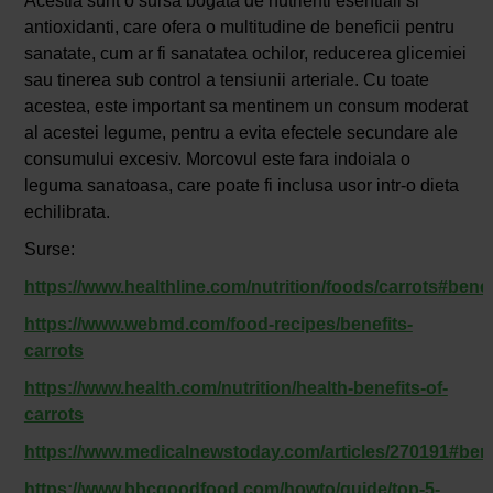
Acestia sunt o sursa bogata de nutrienti esentiali si
antioxidanti, care ofera o multitudine de beneficii pentru
sanatate, cum ar fi sanatatea ochilor, reducerea glicemiei
sau tinerea sub control a tensiunii arteriale. Cu toate
acestea, este important sa mentinem un consum moderat
al acestei legume, pentru a evita efectele secundare ale
consumului excesiv. Morcovul este fara indoiala o
leguma sanatoasa, care poate fi inclusa usor intr-o dieta
echilibrata.
Surse:
https://www.healthline.com/nutrition/foods/carrots#benef
https://www.webmd.com/food-recipes/benefits-
carrots
https://www.health.com/nutrition/health-benefits-of-
carrots
https://www.medicalnewstoday.com/articles/270191#bene
https://www.bbcgoodfood.com/howto/guide/top-5-