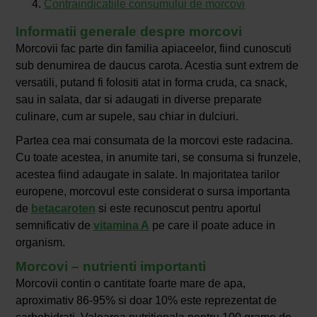
Contraindicatiile consumului de morcovi
Informatii generale despre morcovi
Morcovii fac parte din familia apiaceelor, fiind cunoscuti
sub denumirea de daucus carota. Acestia sunt extrem de
versatili, putand fi folositi atat in forma cruda, ca snack,
sau in salata, dar si adaugati in diverse preparate
culinare, cum ar supele, sau chiar in dulciuri.
Partea cea mai consumata de la morcovi este radacina.
Cu toate acestea, in anumite tari, se consuma si frunzele,
acestea fiind adaugate in salate. In majoritatea tarilor
europene, morcovul este considerat o sursa importanta
de
betacaroten
si este recunoscut pentru aportul
semnificativ de
vitamina A
pe care il poate aduce in
organism.
Morcovi – nutrienti importanti
Morcovii contin o cantitate foarte mare de apa,
aproximativ 86-95% si doar 10% este reprezentat de