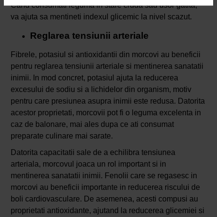
Cand consumati leguma in stare cruda sau usor gatita,
va ajuta sa mentineti indexul glicemic la nivel scazut.
Reglarea tensiunii arteriale
Fibrele, potasiul si antioxidantii din morcovi au beneficii
pentru reglarea tensiunii arteriale si mentinerea sanatatii
inimii. In mod concret, potasiul ajuta la reducerea
excesului de sodiu si a lichidelor din organism, motiv
pentru care presiunea asupra inimii este redusa. Datorita
acestor proprietati, morcovii pot fi o leguma excelenta in
caz de balonare, mai ales dupa ce ati consumat
preparate culinare mai sarate.
Datorita capacitatii sale de a echilibra tensiunea
arteriala, morcovul joaca un rol important si in
mentinerea sanatatii inimii. Fenolii care se regasesc in
morcovi au beneficii importante in reducerea riscului de
boli cardiovasculare. De asemenea, acesti compusi au
proprietati antioxidante, ajutand la reducerea glicemiei si