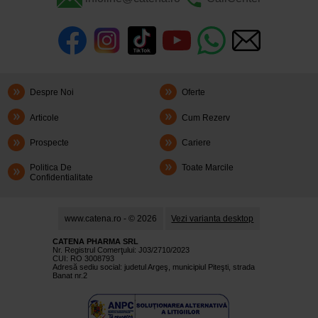
Despre Noi
Oferte
Articole
Cum Rezerv
Prospecte
Cariere
Politica De
Toate Marcile
Confidentialitate
www.catena.ro - © 2026
Vezi varianta desktop
CATENA PHARMA SRL
Nr. Registrul Comerţului: J03/2710/2023
CUI: RO 3008793
Adresă sediu social: judetul Argeş, municipiul Piteşti, strada
Banat nr.2