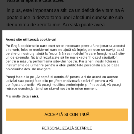
varsta si aparitia cataractei.
In plus, este important sa stiti ca un deficit de vitamina A
poate duce la dezvoltarea unei afectiuni cunoscute sub
denumirea de xeroftalmie. Aceasta poate avea
consecinte negative asupra vederii, putand cauza
aparitia deficientelor de vedere pe timpul noptii. Pe langa
Acest site utilizează cookie-uri
vitamina A si luteina, morcovii mai contin si zeaxantina,
Pe lângă cookie-urile care sunt strict necesare pentru funcționarea acestui
site web, folosim cookie-uri care ne ajută să înțelegem cum se navighează
care are un rol important in protectia retinei.
pe site-ul nostru și ajută la îmbunătățirea modului în care funcționează site-
ul, de exemplu, făcând rezultatele să fie mai exacte în cazul căutărilor,
pentru a măsura performanța site-ului nostru. Partenerii noștri folosesc
Mentinerea glicemiei sub control
instrumente de urmărire pentru a oferi publicitate personalizată pe baza
obiceiurilor dvs. de navigare.
Desi in comparatie cu alte legume au mai mult zahar,
Puteți face clic pe „Acceptă si continuă” pentru a fi de acord cu aceste
utilizări sau puteți face clic pe „Personalizează setările” pentru a vă
morcovii au si beneficii antidiabetice. Conform studiilor
configura opțiunile. Vă puteți modifica preferințele și, în special, vă puteți
retrage consimțământul pe site-ul nostru în orice moment.
efectuate pana in prezent, persoanele care au un nivel
Mai multe detalii
aici
.
scazut de carotenoizi au in general un nivel crescut al
glicemiei si insulinei. Prin urmare, aceste concluzii arata
ca morcovii pot ajuta persoanele care sufera de
diabet
.
ACCEPTĂ SI CONTINUĂ
In plus, fibrele solubile din aceasta leguma au rolul de a
PERSONALIZEAZĂ SETĂRILE
regla nivelul glicemiei si insulinei, dupa ce ati mancat.