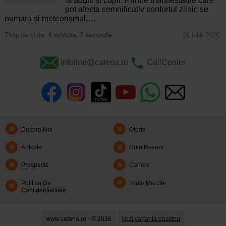
la adulti si copii. Printre manifestarile care
pot afecta semnificativ confortul zilnic se
numara si meteorismul,…
Timp de citire:
6 minute, 7 secunde
26 iulie 2026
infoline@catena.ro
CallCenter
Despre Noi
Oferte
Articole
Cum Rezerv
Prospecte
Cariere
Politica De
Toate Marcile
Confidentialitate
www.catena.ro - © 2026
Vezi varianta desktop