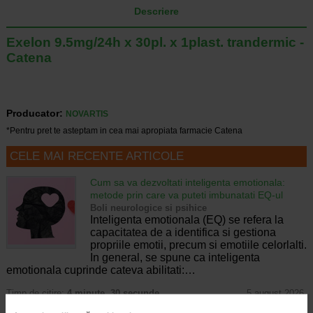
Descriere
Exelon 9.5mg/24h x 30pl. x 1plast. trandermic -
Catena
Producator:
NOVARTIS
*Pentru pret te asteptam in cea mai apropiata farmacie Catena
CELE MAI RECENTE ARTICOLE
Cum sa va dezvoltati inteligenta emotionala:
metode prin care va puteti imbunatati EQ-ul
Boli neurologice si psihice
Inteligenta emotionala (EQ) se refera la
capacitatea de a identifica si gestiona
propriile emotii, precum si emotiile celorlalti.
In general, se spune ca inteligenta
emotionala cuprinde cateva abilitati:…
Timp de citire:
4 minute, 30 secunde
5 august 2026