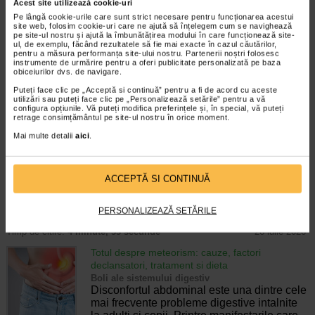
Enurezis: cauze, factori declansatori si solutii
Acest site utilizează cookie-uri
Sistem urinar
Pe lângă cookie-urile care sunt strict necesare pentru funcționarea acestui
Enurezisul este termenul medical pentru
site web, folosim cookie-uri care ne ajută să înțelegem cum se navighează
pe site-ul nostru și ajută la îmbunătățirea modului în care funcționează site-
pierderea accidentala de urina, de obicei in
ul, de exemplu, făcând rezultatele să fie mai exacte în cazul căutărilor,
timpul somnului. Este o afectiune frecventa
pentru a măsura performanța site-ului nostru. Partenerii noștri folosesc
atat in randul copiilor, cat si al adultilor.
instrumente de urmărire pentru a oferi publicitate personalizată pe baza
obiceiurilor dvs. de navigare.
Enurezisul este considerat…
Puteți face clic pe „Acceptă si continuă” pentru a fi de acord cu aceste
Timp de citire:
4 minute, 32 secunde
28 iulie 2026
utilizări sau puteți face clic pe „Personalizează setările” pentru a vă
configura opțiunile. Vă puteți modifica preferințele și, în special, vă puteți
retrage consimțământul pe site-ul nostru în orice moment.
Senzatia de prea plin: cand indica o afectiune si
cum o tratati
Mai multe detalii
aici
.
Boli ale sistemului digestiv
Multi oameni au experimentat macar o data
dupa masa o senzatie de prea plin, chiar si
ACCEPTĂ SI CONTINUĂ
atunci cand nu au consumat o cantitate
foarte mare de alimente. In cele mai multe
cazuri, aceasta apare ocazional…
PERSONALIZEAZĂ SETĂRILE
Timp de citire:
4 minute, 55 secunde
26 iulie 2026
Totul despre meteorism: cauze, factori
declansatori, tratament si dieta
Boli ale sistemului digestiv
Disconfortul abdominal este una dintre cele
mai frecvente probleme digestive intalnite