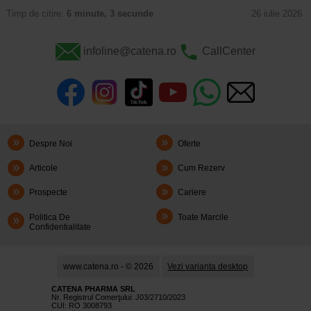
Timp de citire:
6 minute, 3 secunde
26 iulie 2026
infoline@catena.ro
CallCenter
Despre Noi
Oferte
Articole
Cum Rezerv
Prospecte
Cariere
Politica De
Toate Marcile
Confidentialitate
www.catena.ro - © 2026
Vezi varianta desktop
CATENA PHARMA SRL
Nr. Registrul Comerţului: J03/2710/2023
CUI: RO 3008793