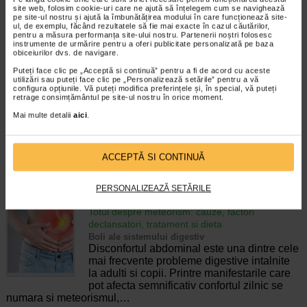
pierderea accidentala de urina, de obicei in
site web, folosim cookie-uri care ne ajută să înțelegem cum se navighează
timpul somnului. Este o afectiune frecventa
pe site-ul nostru și ajută la îmbunătățirea modului în care funcționează site-
ul, de exemplu, făcând rezultatele să fie mai exacte în cazul căutărilor,
atat in randul copiilor, cat si al adultilor.
pentru a măsura performanța site-ului nostru. Partenerii noștri folosesc
Enurezisul este considerat…
instrumente de urmărire pentru a oferi publicitate personalizată pe baza
obiceiurilor dvs. de navigare.
Timp de citire:
4 minute, 32 secunde
28 iulie 2026
Puteți face clic pe „Acceptă si continuă” pentru a fi de acord cu aceste
utilizări sau puteți face clic pe „Personalizează setările” pentru a vă
Senzatia de prea plin: cand indica o afectiune si
configura opțiunile. Vă puteți modifica preferințele și, în special, vă puteți
cum o tratati
retrage consimțământul pe site-ul nostru în orice moment.
Boli ale sistemului digestiv
Mai multe detalii
aici
.
Multi oameni au experimentat macar o data
dupa masa o senzatie de prea plin, chiar si
atunci cand nu au consumat o cantitate
foarte mare de alimente. In cele mai multe
ACCEPTĂ SI CONTINUĂ
cazuri, aceasta apare ocazional…
PERSONALIZEAZĂ SETĂRILE
Timp de citire:
4 minute, 55 secunde
26 iulie 2026
Totul despre meteorism: cauze, factori
declansatori, tratament si dieta
Boli ale sistemului digestiv
Disconfortul abdominal este una dintre cele
mai frecvente probleme digestive intalnite
la adulti si copii. Printre manifestarile care
pot afecta semnificativ confortul zilnic se
numara si meteorismul,…