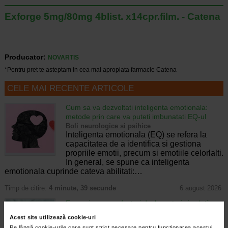
Exforge 5mg/80mg 4blist. x14cpr.film. - Catena
Producator:
NOVARTIS
*Pentru pret te asteptam in cea mai apropiata farmacie Catena
CELE MAI RECENTE ARTICOLE
Cum sa va dezvoltati inteligenta emotionala:
metode prin care va puteti imbunatati EQ-ul
Boli neurologice si psihice
Inteligenta emotionala (EQ) se refera la
capacitatea de a identifica si gestiona
propriile emotii, precum si emotiile celorlalti.
In general, se spune ca inteligenta
emotionala cuprinde cateva abilitati:…
Timp de citire:
4 minute, 39 secunde
6 august 2026
Enurezis: cauze, factori declansatori si solutii
Sistem urinar
Acest site utilizează cookie-uri
Enurezisul este termenul medical pentru
Pe lângă cookie-urile care sunt strict necesare pentru funcționarea acestui