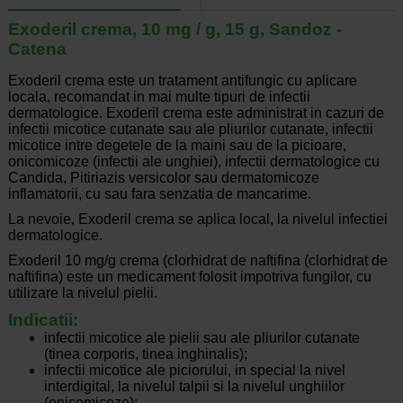
Exoderil crema, 10 mg / g, 15 g, Sandoz -
Catena
Exoderil crema este un tratament antifungic cu aplicare
locala, recomandat in mai multe tipuri de infectii
dermatologice. Exoderil crema este administrat in cazuri de
infectii micotice cutanate sau ale pliurilor cutanate, infectii
micotice intre degetele de la maini sau de la picioare,
onicomicoze (infectii ale unghiei), infectii dermatologice cu
Candida, Pitiriazis versicolor sau dermatomicoze
inflamatorii, cu sau fara senzatia de mancarime.
La nevoie, Exoderil crema se aplica local, la nivelul infectiei
dermatologice.
Exoderil 10 mg/g crema (clorhidrat de naftifina (clorhidrat de
naftifina) este un medicament folosit impotriva fungilor, cu
utilizare la nivelul pielii.
Indicatii:
infectii micotice ale pielii sau ale pliurilor cutanate
(tinea corporis, tinea inghinalis);
infectii micotice ale piciorului, in special la nivel
interdigital, la nivelul talpii si la nivelul unghiilor
(onicomicoze);