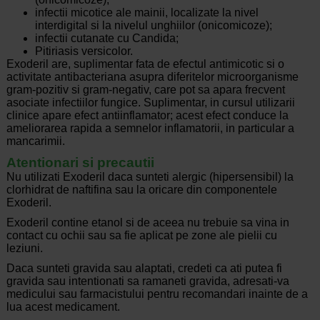
infectii micotice ale mainii, localizate la nivel
interdigital si la nivelul unghiilor (onicomicoze);
infectii cutanate cu Candida;
Pitiriasis versicolor.
Exoderil are, suplimentar fata de efectul antimicotic si o
activitate antibacteriana asupra diferitelor microorganisme
gram-pozitiv si gram-negativ, care pot sa apara frecvent
asociate infectiilor fungice. Suplimentar, in cursul utilizarii
clinice apare efect antiinflamator; acest efect conduce la
ameliorarea rapida a semnelor inflamatorii, in particular a
mancarimii.
Atentionari si precautii
Nu utilizati Exoderil daca sunteti alergic (hipersensibil) la
clorhidrat de naftifina sau la oricare din componentele
Exoderil.
Exoderil contine etanol si de aceea nu trebuie sa vina in
contact cu ochii sau sa fie aplicat pe zone ale pielii cu
leziuni.
Daca sunteti gravida sau alaptati, credeti ca ati putea fi
gravida sau intentionati sa ramaneti gravida, adresati-va
medicului sau farmacistului pentru recomandari inainte de a
lua acest medicament.