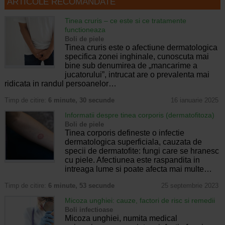
ARTICOLE RECOMANDATE
Tinea cruris – ce este si ce tratamente
functioneaza
Boli de piele
Tinea cruris este o afectiune dermatologica
specifica zonei inghinale, cunoscuta mai
bine sub denumirea de „mancarime a
jucatorului”, intrucat are o prevalenta mai
ridicata in randul persoanelor…
Timp de citire:
6 minute, 30 secunde
16 ianuarie 2025
Informatii despre tinea corporis (dermatofitoza)
Boli de piele
Tinea corporis defineste o infectie
dermatologica superficiala, cauzata de
specii de dermatofite: fungi care se hranesc
cu piele. Afectiunea este raspandita in
intreaga lume si poate afecta mai multe…
Timp de citire:
6 minute, 53 secunde
25 septembrie 2023
Micoza unghiei: cauze, factori de risc si remedii
Boli infectioase
Micoza unghiei, numita medical