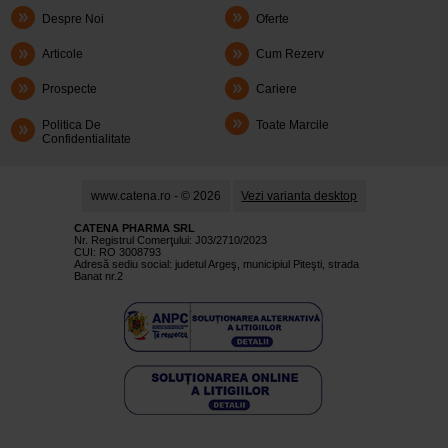
Despre Noi
Oferte
Articole
Cum Rezerv
Prospecte
Cariere
Politica De
Toate Marcile
Confidentialitate
www.catena.ro - © 2026
Vezi varianta desktop
CATENA PHARMA SRL
Nr. Registrul Comerţului: J03/2710/2023
CUI: RO 3008793
Adresă sediu social: judetul Argeş, municipiul Piteşti, strada
Banat nr.2