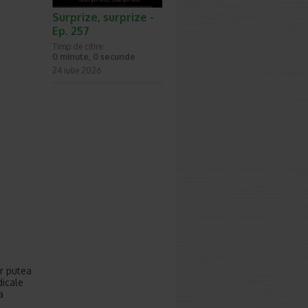
Surprize, surprize -
Ep. 257
Timp de citire:
0 minute, 0 secunde
24 iulie 2026
ar putea
dicale
a