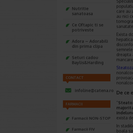
Speciali
populati
Nutritie
care au 
sanatoasa
au nici c
tomograf
Ce Oftapic ti se
sanatate
potriveste
Exista d
hepatica
Adora – Adorabili
disconfo
din prima clipa
semnele 
dreapta 
Seturi cadou
mancare.
Baylis&Harding
Steatoza
nonalcoo
provoaca 
CONTACT
nonalcool
infoline@catena.ro
De ce 
“
Steato
FARMACII
majorit
indelun
exista d
Farmacii NON-STOP
In stadii
Farmacii FIV
boala sa