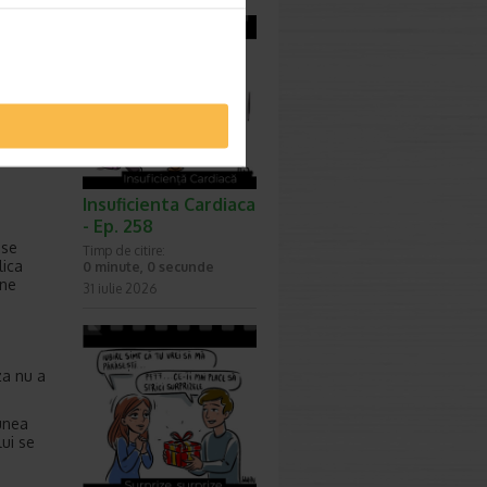
i
le cu
ate, de
Insuficienta Cardiaca
- Ep. 258
.
 se
Timp de citire:
lica
0 minute, 0 secunde
une
31 iulie 2026
za nu a
iunea
lui se