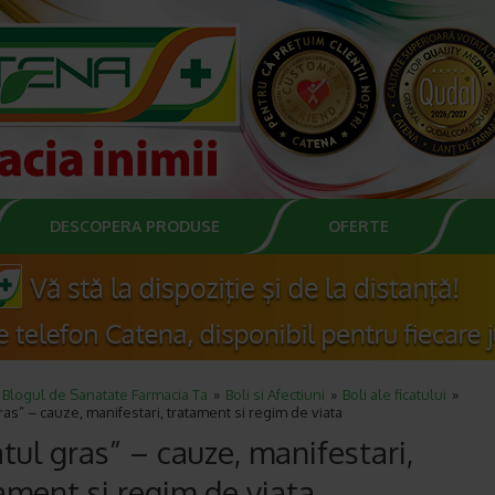
DESCOPERA PRODUSE
OFERTE
Blogul de Sanatate Farmacia Ta
Boli si Afectiuni
Boli ale ficatului
gras” – cauze, manifestari, tratament si regim de viata
atul gras” – cauze, manifestari,
ament si regim de viata