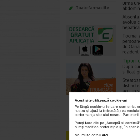
urma uno
Toate farmaciile
abdomin
Absenta 
evolua c
hepatica
Tocmai a
persoane
dr. Oana 
rezident
Tipuri 
Dupa cum
si ficat 
Steatoza
distinct
acut in s
Steatoza
Acest site utilizează cookie-uri
si steat
Pe lângă cookie-urile care sunt strict 
nostru și ajută la îmbunătățirea modului
Steatoza
performanța site-ului nostru. Partenerii
mult de 
Puteți face clic pe „Acceptă si continuă”
suplimen
puteți modifica preferințele și, în spec
scaderea 
hepatice,
Mai multe detalii
aici
.