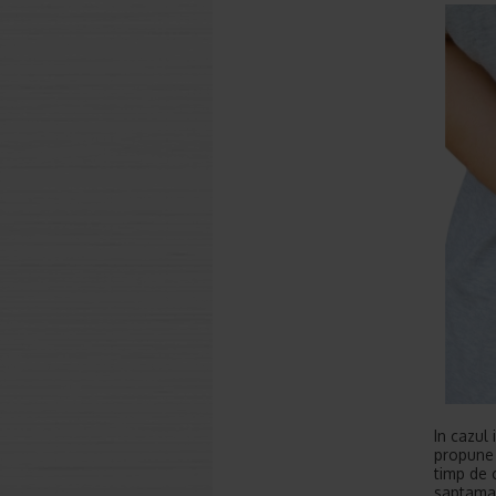
In cazul
propune 
timp de 
saptaman