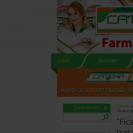
HOME
BLOGURI
Catena
Cauta pe site
“Ficatul 
“Fic
trat