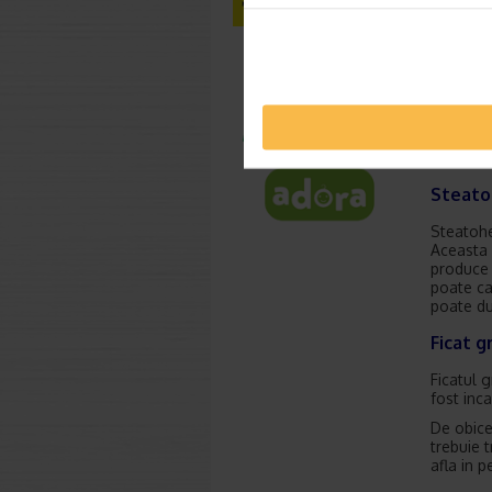
Steatoz
Steatoza
persoane
ficat gr
obicei, 
Daca acu
afectiun
Steato
Steatohe
Aceasta 
produce 
poate cau
poate duc
Ficat g
Ficatul g
fost inca
De obicei
trebuie 
afla in p