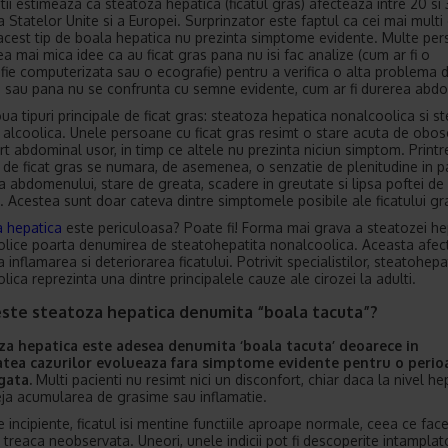
stii estimeaza ca steatoza hepatica (ficatul gras) afecteaza intre 20 si
a Statelor Unite si a Europei. Surprinzator este faptul ca cei mai mult
acest tip de boala hepatica nu prezinta simptome evidente. Multe pe
ea mai mica idee ca au ficat gras pana nu isi fac analize (cum ar fi o
ie computerizata sau o ecografie) pentru a verifica o alta problema 
 sau pana nu se confrunta cu semne evidente, cum ar fi durerea abdo
oua tipuri principale de ficat gras: steatoza hepatica nonalcoolica si s
 alcoolica. Unele persoane cu ficat gras resimt o stare acuta de obo
rt abdominal usor, in timp ce altele nu prezinta niciun simptom. Printr
de ficat gras se numara, de asemenea, o senzatie de plenitudine in p
a abdomenului, stare de greata, scadere in greutate si lipsa poftei de
 Acestea sunt doar cateva dintre simptomele posibile ale ficatului gr
 hepatica
este periculoasa? Poate fi! Forma mai grava a steatozei he
lice poarta denumirea de steatohepatita nonalcoolica. Aceasta afec
inflamarea si deteriorarea ficatului. Potrivit specialistilor, steatohepa
ica reprezinta una dintre principalele cauze ale cirozei la adulti.
este steatoza hepatica denumita “boala tacuta”?
za hepatica este adesea denumita ‘boala tacuta’ deoarece in
atea cazurilor evolueaza fara simptome evidente pentru o perio
gata.
Multi pacienti nu resimt nici un disconfort, chiar daca la nivel he
eja acumularea de grasime sau inflamatie.
le incipiente, ficatul isi mentine functiile aproape normale, ceea ce fac
 treaca neobservata. Uneori, unele indicii pot fi descoperite intamplato