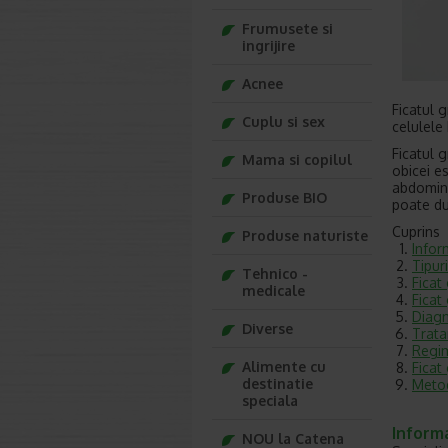
Frumusete si
ingrijire
Acnee
Ficatul 
Cuplu si sex
celulele
Ficatul 
Mama si copilul
obicei e
abdomina
Produse BIO
poate du
Cuprins
Produse naturiste
Infor
Tipuri
Tehnico -
Ficat
medicale
Ficat
Diagn
Diverse
Trata
Regim
Alimente cu
Ficat
destinatie
Metod
speciala
Informa
NOU la Catena