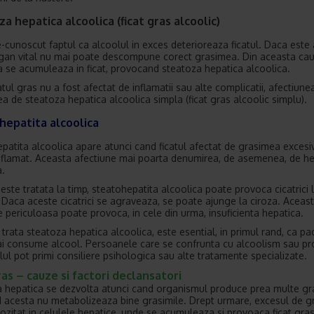
a hepatica alcoolica (ficat gras alcoolic)
e-cunoscut faptul ca alcoolul in exces deterioreaza ficatul. Daca este 
gan vital nu mai poate descompune corect grasimea. Din aceasta cau
 se acumuleaza in ficat, provocand steatoza hepatica alcoolica.
atul gras nu a fost afectat de inflamatii sau alte complicatii, afectiun
a de steatoza hepatica alcoolica simpla (ficat gras alcoolic simplu).
hepatita alcoolica
patita alcoolica apare atunci cand ficatul afectat de grasimea excesi
nflamat. Aceasta afectiune mai poarta denumirea, de asemenea, de he
a.
este tratata la timp, steatohepatita alcoolica poate provoca cicatrici l
i. Daca aceste cicatrici se agraveaza, se poate ajunge la ciroza. Aceas
e periculoasa poate provoca, in cele din urma, insuficienta hepatica.
 trata steatoza hepatica alcoolica, este esential, in primul rand, ca pa
i consume alcool. Persoanele care se confrunta cu alcoolism sau p
lul pot primi consiliere psihologica sau alte tratamente specializate.
ras – cauze si factori declansatori
 hepatica se dezvolta atunci cand organismul produce prea multe gr
 acesta nu metabolizeaza bine grasimile. Drept urmare, excesul de g
ozitat in celulele hepatice, unde se acumuleaza si provoaca ficat gras