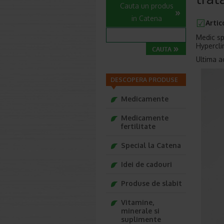
Cauta un produs
in Catena
Artic
Medic spe
Hypercli
Ultima a
DESCOPERA PRODUSE
Medicamente
Medicamente
fertilitate
Special la Catena
Idei de cadouri
Produse de slabit
Vitamine,
minerale si
suplimente