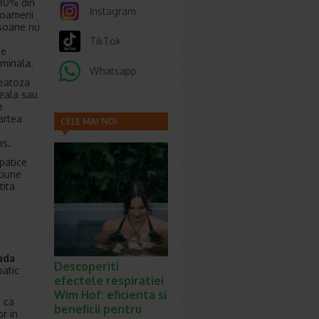
 30% din
Instagram
i oameni
rsoane nu
TikTok
de
minala.
Whatsapp
teatoza
seala sau
e
artea
CELE MAI NOI
ARTICOLE
as.
patice
tiune
tita
ada
Descoperiti
patic
efectele respiratiei
Wim Hof: eficienta si
e ca
beneficii pentru
r in