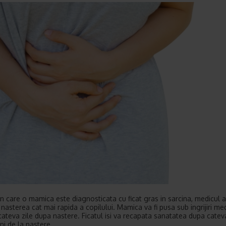
 in care o mamica este diagnosticata cu ficat gras in sarcina, medicul 
nasterea cat mai rapida a copilului. Mamica va fi pusa sub ingrijiri me
cateva zile dupa nastere. Ficatul isi va recapata sanatatea dupa catev
i de la nastere.