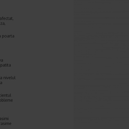
afectat,
za,
ea poarta
va
patita
a nivelul
ta
cientul
robleme
asimi
rasime
.