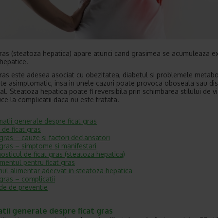
gras (steatoza hepatica) apare atunci cand grasimea se acumuleaza ex
 hepatice.
gras este adesea asociat cu obezitatea, diabetul si problemele metabo
ste asimptomatic, insa in unele cazuri poate provoca oboseala sau di
l. Steatoza hepatica poate fi reversibila prin schimbarea stilului de vi
ce la complicatii daca nu este tratata.
matii generale despre ficat gras
 de ficat gras
 gras – cauze si factori declansatori
 gras – simptome si manifestari
osticul de ficat gras (steatoza hepatica)
mentul pentru ficat gras
ul alimentar adecvat in steatoza hepatica
 gras – complicatii
e de preventie
tii generale despre ficat gras