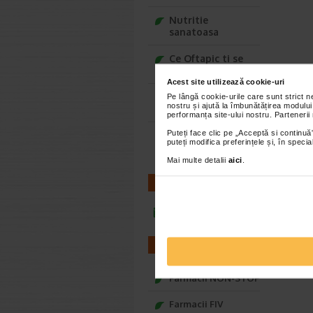
Nutritie
sanatoasa
Ce Oftapic ti se
potriveste
Acest site utilizează cookie-uri
Adora – Adorabili
Pe lângă cookie-urile care sunt strict 
nostru și ajută la îmbunătățirea modului
din prima clipa
performanța site-ului nostru. Partenerii
Puteți face clic pe „Acceptă si continuă”
Seturi cadou
puteți modifica preferințele și, în spec
Baylis&Harding
Mai multe detalii
aici
.
CONTACT
infoline@catena.ro
FARMACII
Farmacii NON-STOP
Farmacii FIV