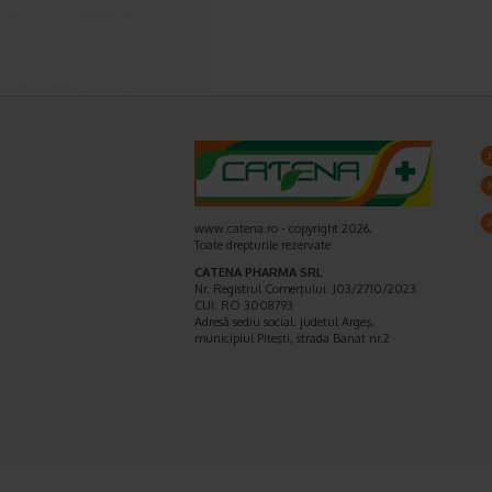
www.catena.ro - copyright 2026,
Toate drepturile rezervate
CATENA PHARMA SRL
Nr. Registrul Comerţului: J03/2710/2023
CUI: RO 3008793
Adresă sediu social: judetul Argeş,
municipiul Piteşti, strada Banat nr.2