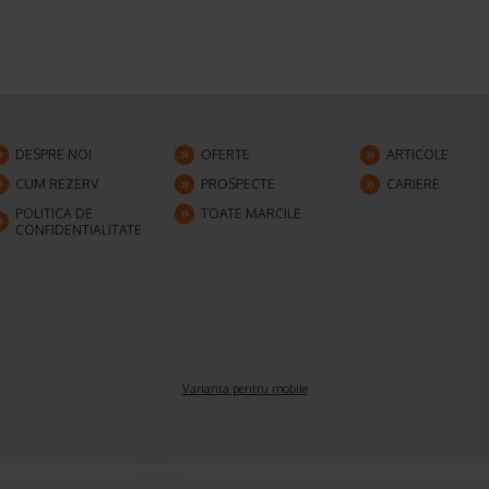
DESPRE NOI
OFERTE
ARTICOLE
CUM REZERV
PROSPECTE
CARIERE
POLITICA DE
TOATE MARCILE
CONFIDENTIALITATE
Varianta pentru mobile