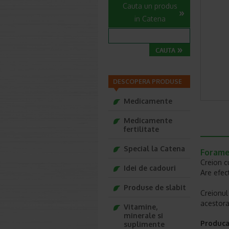
Cauta un produs
in Catena
DESCOPERA PRODUSE
Medicamente
Medicamente
fertilitate
Special la Catena
Foramen
Creion cu
Idei de cadouri
Are efec
Produse de slabit
Creionul 
acestora
Vitamine,
minerale si
Produca
suplimente