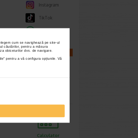
Instagram
TikTok
Whatsapp
nțelegem cum se navighează pe site-ul
ul căutărilor, pentru a măsura
za obiceiurilor dvs. de navigare.
CALCULATOARE
ile” pentru a vă configura opțiunile. Vă
Calculator
sarcina
Calculator