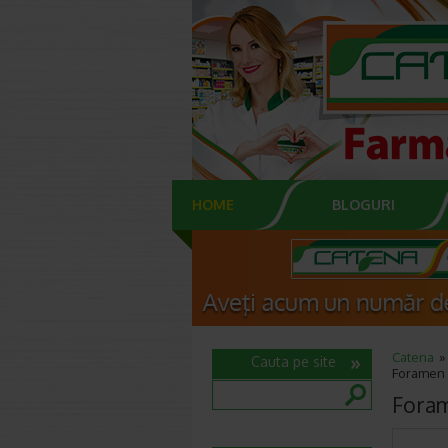
HOME
BLOGURI
Catena
Cauta pe site
Foramen c
Foram