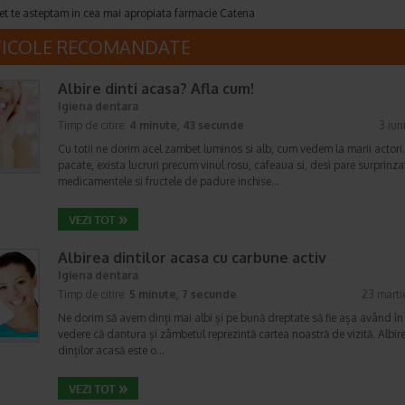
et te asteptam in cea mai apropiata farmacie Catena
TICOLE RECOMANDATE
Albire dinti acasa? Afla cum!
Igiena dentara
Timp de citire:
4 minute, 43 secunde
3 iun
Cu totii ne dorim acel zambet luminos si alb, cum vedem la marii actori.
pacate, exista lucruri precum vinul rosu, cafeaua si, desi pare surprinza
medicamentele si fructele de padure inchise…
Albirea dintilor acasa cu carbune activ
Igiena dentara
Timp de citire:
5 minute, 7 secunde
23 marti
Ne dorim să avem dinți mai albi și pe bună dreptate să fie așa având în
vedere că dantura și zâmbetul reprezintă cartea noastră de vizită. Albir
dinților acasă este o…