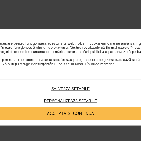
necesare pentru funcționarea acestui site web, folosim cookie-uri care ne ajută să î
 în care funcționează site-ul, de exemplu, făcând rezultatele să fie mai exacte în caz
 noștri folosesc instrumente de urmărire pentru a oferi publicitate personalizată pe ba
 pentru a fi de acord cu aceste utilizări sau puteți face clic pe „Personalizează setăr
ial, vă puteți retrage consimțământul pe site-ul nostru în orice moment.
SALVEAZĂ SETĂRILE
PERSONALIZEAZĂ SETĂRILE
ACCEPTĂ SI CONTINUĂ