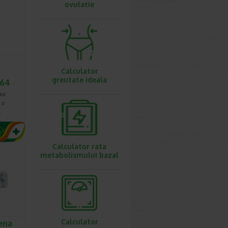
ovulatie
Calculator
greutate ideala
464
rea
e a
…
Calculator rata
metabolismului bazal
Calculator
ena