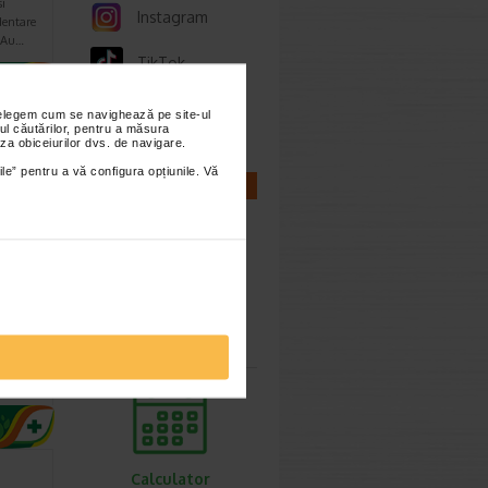
si
Instagram
dentare
. Au…
TikTok
Whatsapp
nțelegem cum se navighează pe site-ul
imești 3
ul căutărilor, pentru a măsura
za obiceiurilor dvs. de navigare.
ile” pentru a vă configura opțiunile. Vă
CALCULATOARE
, 45
Calculator
sarcina
proteza
tru a…
Calculator