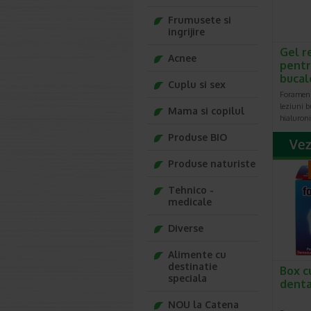
Frumusete si
ingrijire
Gel r
Acnee
pentr
bucal
Cuplu si sex
Foramen 
leziuni b
Mama si copilul
hialuron
Produse BIO
Produse naturiste
Tehnico -
medicale
Diverse
Alimente cu
destinatie
Box c
speciala
dent
NOU la Catena