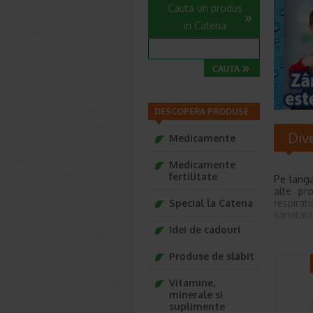
Cauta un produs
in Catena
DESCOPERA PRODUSE
Div
Medicamente
Medicamente
fertilitate
Pe langa
alte pr
Special la Catena
respirati
sanatatii
Idei de cadouri
Produse de slabit
Vitamine,
minerale si
suplimente