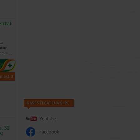
ental
ca
ntare
ntare. …
imești 3
GASESTI CATENA SI PE
Youtube
, 32
Facebook
EN