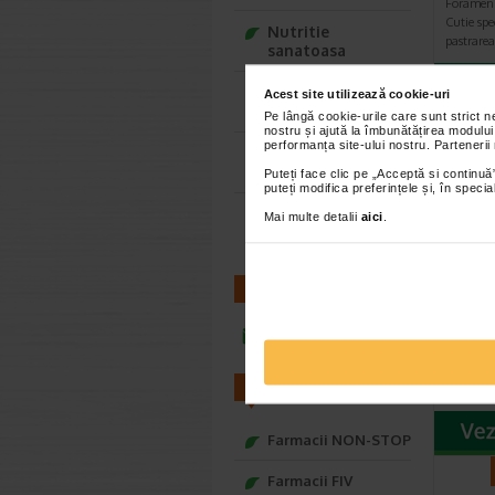
Foramen 
Cutie spe
Nutritie
pastrarea
sanatoasa
Ce Oftapic ti se
Acest site utilizează cookie-uri
potriveste
Pe lângă cookie-urile care sunt strict 
nostru și ajută la îmbunătățirea modului
performanța site-ului nostru. Partenerii
Adora – Adorabili
din prima clipa
Puteți face clic pe „Acceptă si continuă”
puteți modifica preferințele și, în spec
Seturi cadou
Mai multe detalii
aici
.
Baylis&Harding
Foram
CONTACT
pentr
denta
infoline@catena.ro
Bucla pen
dentare F
FARMACII
conceput
Farmacii NON-STOP
Farmacii FIV