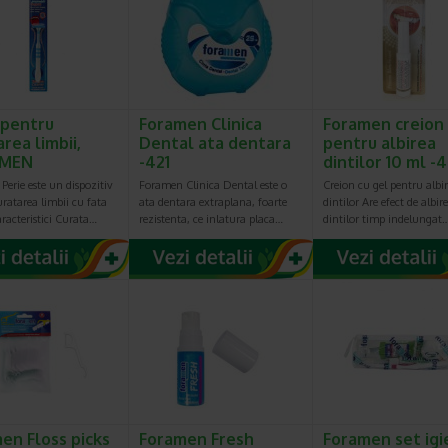
 pentru
Foramen Clinica
Foramen creion
rea limbii,
Dental ata dentara
pentru albirea
MEN
-421
dintilor 10 ml -
erie este un dispozitiv
Foramen Clinica Dental este o
Creion cu gel pentru albi
ratarea limbii cu fata
ata dentara extraplana, foarte
dintilor Are efect de albir
racteristici Curata…
rezistenta, ce inlatura placa…
dintilor timp indelungat
en Floss picks
Foramen Fresh
Foramen set igi