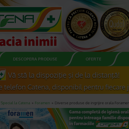
DESCOPERA PRODUSE
OFERTE
Special la Catena
Foramen
Diverse produse de ingrijire orala Forame