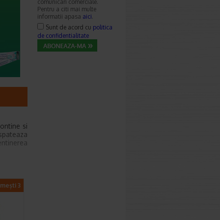
comunicari comerciale.
Pentru a citi mai multe
informatii apasa
aici
.
Sunt de acord cu
politica
de confidentialitate
ontine si
pateaza
entinerea
imești 3