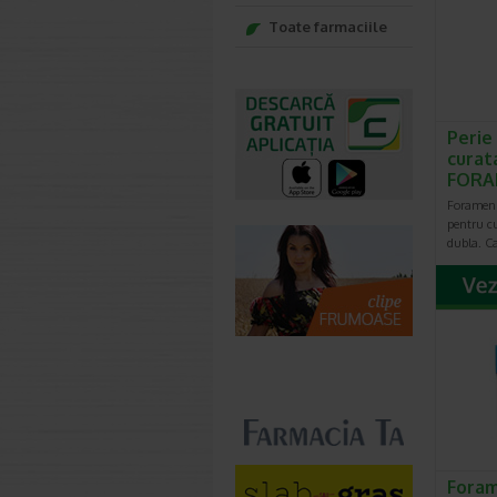
Toate farmaciile
Perie
curata
FORA
Foramen P
pentru cu
dubla. Ca
Foram