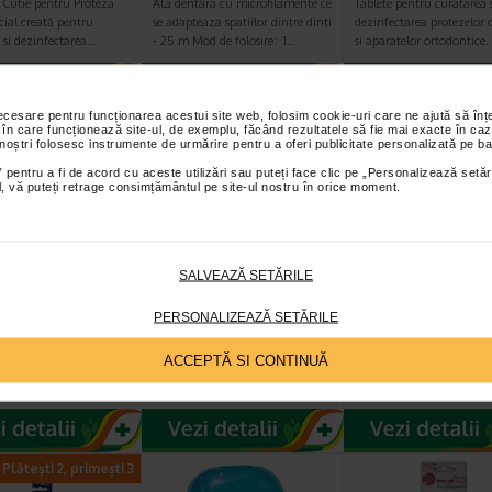
Cutie pentru Proteza
Ata dentara cu microfilamente ce
Tablete pentru curatarea 
cial creată pentru
se adapteaza spatiilor dintre dinti
dezinfectarea protezelor 
 si dezinfectarea…
- 25 m Mod de folosire: 1…
si aparatelor ortodontice
necesare pentru funcționarea acestui site web, folosim cookie-uri care ne ajută să î
Plătești 2, primești 3
Plătești 2, primești 3
Plătești 2, pr
 în care funcționează site-ul, de exemplu, făcând rezultatele să fie mai exacte în caz
 noștri folosesc instrumente de urmărire pentru a oferi publicitate personalizată pe ba
 pentru a fi de acord cu aceste utilizări sau puteți face clic pe „Personalizează setăr
ial, vă puteți retrage consimțământul pe site-ul nostru în orice moment.
SALVEAZĂ SETĂRILE
en Bucla
Set calatorie copii,
Crema adeziva
u tragerea atei
FORAMEN
proteza dentara
PERSONALIZEAZĂ SETĂRILE
re 25 buc -454
g, FORAMEN
tru tragerea atei
Setul de ingrijire orala contine: 1.
Foramen Crema adeziva 
ACCEPTĂ SI CONTINUĂ
oramen este special
Foramen Gel Junior –Pasta de
dentara asigura o fixare
a pentru a asigura…
dinti gel pentru copii Bi – fluor…
puternica a protezei, pen
Plătești 2, primești 3