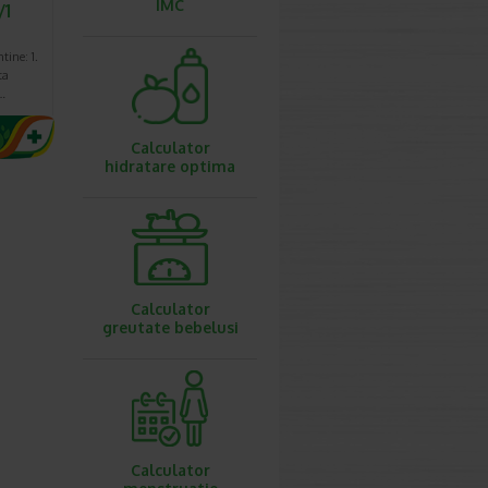
IMC
/1
tine: 1.
ta
…
Calculator
hidratare optima
Calculator
greutate bebelusi
Calculator