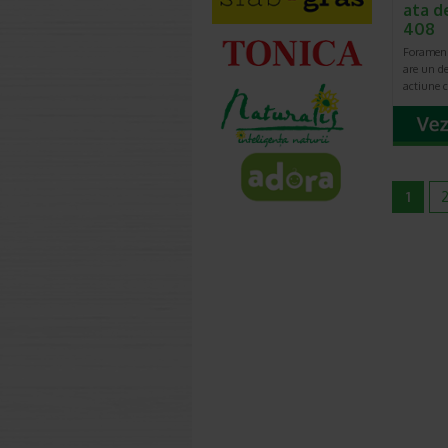
ata d
408
Foramen 
are un de
actiune 
1