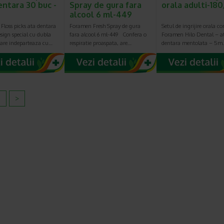
entara 30 buc -
Spray de gura fara
orala adulti-180
alcool 6 ml-449
Floss picks ata dentara
Foramen Fresh Spray de gura
Setul de ingrijire orala con
sign special cu dubla
fara alcool 6 ml-449 Confera o
Foramen Hilo Dental – a
care indeparteaza cu…
respiratie proaspata, are…
dentara mentolata – 5m
2
>