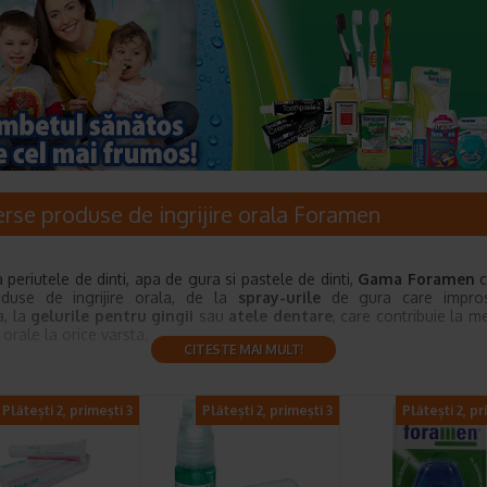
erse produse de ingrijire orala Foramen
 periutele de dinti, apa de gura si pastele de dinti,
Gama Foramen
c
oduse de ingrijire orala, de la
spray-urile
de gura care impros
a, la
gelurile pentru gingii
sau
atele dentare
, care contribuie la m
 orale la orice varsta.
CITESTE MAI MULT!
Plătești 2, primești 3
Plătești 2, primești 3
Plătești 2, pr