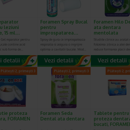
eparator
Foramen Spray Bucal
Foramen Hilo D
u leziuni
pentru
ata dentara
e, 15 ml…
improspatarea…
mentolata
Gel reparator pentru
Spray de gura ce improspateaza
Studiile clinice au aratat 
ucale contine acid
respiratia si asigura o ingrijire
folosirea zilnica a atei de
ic sub forma de…
optima a cavitatii bucale. Mod…
reduce formarea placii de
Plătești 2, primești 3
Plătești 2, primești 3
Plătești 2, pr
utie proteza
Foramen Seda
Tablete pentru
ara, FORAMEN
Dental ata dentara
proteza dentara
bucati, FORAM