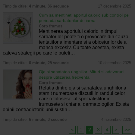
Timp de citire:
4 minute, 36 secunde
17 decembrie 2025
Cum sa mentineti aportul caloric sub control pe
perioada sarbatorilor de iarna
Corp frumos
Mentinerea aportului caloric in timpul
sarbatorilor poate fi o provocare din cauza
tentatiilor alimentare si a obiceiurilor de a
manca excesiv. Cu toate acestea, exista
cateva strategii pe care le puteti…
Timp de citire:
6 minute, 25 secunde
10 decembrie 2025
Oja si sanatatea unghiilor. Mituri si adevaruri
despre utilizarea frecventa
Corp frumos
Relatia dintre oja si sanatatea unghiilor a
starnit numeroase discutii in randul celor
care o folosesc, al specialistilor in
frumusete si chiar al dermatologilor. Exista
opinii contradictorii: unii sustin…
Timp de citire:
6 minute, 3 secunde
4 noiembrie 2025
<
1
2
3
4
>
>>