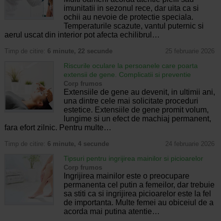
imunitatii in sezonul rece, dar uita ca si
ochii au nevoie de protectie speciala.
Temperaturile scazute, vantul puternic si
aerul uscat din interior pot afecta echilibrul…
Timp de citire:
6 minute, 22 secunde
25 februarie 2026
Riscurile oculare la persoanele care poarta
extensii de gene. Complicatii si preventie
Corp frumos
Extensiile de gene au devenit, in ultimii ani,
una dintre cele mai solicitate proceduri
estetice. Extensiile de gene promit volum,
lungime si un efect de machiaj permanent,
fara efort zilnic. Pentru multe…
Timp de citire:
6 minute, 4 secunde
24 februarie 2026
Tipsuri pentru ingrijirea mainilor si picioarelor
Corp frumos
Ingrijirea mainilor este o preocupare
permanenta cel putin a femeilor, dar trebuie
sa stiti ca si ingrijirea picioarelor este la fel
de importanta. Multe femei au obiceiul de a
acorda mai putina atentie…