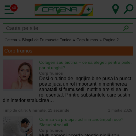
40
Catena
Blogul de Frumusete Tonica
Corp frumos
Pagina 2
Corp frumos
Colagen sau biotina – ce sa alegeti pentru piele,
par si unghii?
Corp frumos
Desi o rutina de ingrijire bine pusa la punct
poate juca un rol important in mentinerea
sanatatii si frumusetii, nutritia are si ea un
rol esential. Printre substantele care sustin
din interior stralucirea…
Timp de citire:
6 minute, 15 secunde
1 martie 2026
Cum sa va protejati ochii in anotimpul rece?
Sfaturi si solutii
Corp frumos
Multi oameni acorda atentie pielii sau