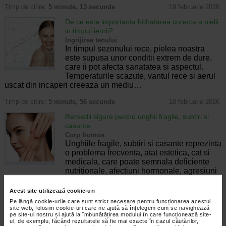
Timp de citire:
5 minute, 13 secunde
19 februarie 2026
De ce este importanta hidratarea corecta a pielii
in timpul iernii?
Ingrijirea tenului
In timpul sezonului rece, pielea noastra
este supusa unor conditii extrem de dure,
care ii pot afecta sanatatea si aspectul.
Temperaturile scazute, vantul rece si aerul
uscat din incaperi creeaza un mediu…
Timp de citire:
5 minute, 56 secunde
10 februarie 2026
Remedii sigure pentru unghii fragile, subtiri si
casante
Corp frumos
Unghiile fragile, subtiri si casante reprezinta
o problema frecventa, atat estetica, cat si
medicala, care poate semnala deficiente
nutritionale, afectiuni hormonale, agresiuni
externe sau procesul natural…
Acest site utilizează cookie-uri
Timp de citire:
6 minute, 44 secunde
2 februarie 2026
Pe lângă cookie-urile care sunt strict necesare pentru funcționarea acestui
site web, folosim cookie-uri care ne ajută să înțelegem cum se navighează
Remedii sigure pentru calcaie crapate
pe site-ul nostru și ajută la îmbunătățirea modului în care funcționează site-
Corp frumos
ul, de exemplu, făcând rezultatele să fie mai exacte în cazul căutărilor,