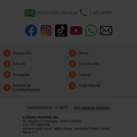
infoline@catena.ro
CallCenter
Despre Noi
Oferte
Articole
Cum Rezerv
Prospecte
Cariere
Politica De
Toate Marcile
Confidentialitate
www.catena.ro - © 2026
Vezi varianta desktop
CATENA PHARMA SRL
Nr. Registrul Comerţului: J03/2710/2023
CUI: RO 3008793
Adresă sediu social: judetul Argeş, municipiul Piteşti, strada
Banat nr.2