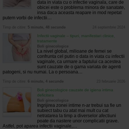
data in viata cu o infectie vaginala, care de
obicei este o problema minora de sanatate,
insa daca aceasta reapare in mod repetat
putem vorbi de infectii…
Timp de citire:
5 minute, 48 secunde
24 septembrie 2024
Infectii vaginale – tipuri, manifestari clinice,
tratamente
Boli ginecologice
La nivel global, milioane de femei se
confrunta cel putin o data in viata cu infectii
vaginale, ca urmare a faptului ca acestea
sunt cauzate de o gama variata de agenti
patogeni, si nu numai. La o persoana…
Timp de citire:
6 minute, 4 secunde
23 februarie 2026
Boli ginecologice cauzate de igiena intima
deficitara
Boli ginecologice
Ingrijirea zonei intime n-ar trebui sa fie un
subiect tabu cu atat mai mult cu cat
netratarea la timp a diverselor afectiuni
poate da nastere unor complicatii grave.
Astfel, pot aparea infectii vaginale,…