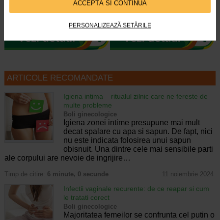
ViroProtect Imun+ este un
Nebulizatorul este un instrument
ACCEPTĂ SI CONTINUĂ
supliment alimentar inovator, care
medical utilizat pentru aplicarea
combina bacterii lizate…
unui lichid terapeutic sub forma…
PERSONALIZEAZĂ SETĂRILE
ARTICOLE RECOMANDATE
Igiena intima – ritualul zilnic care ne fereste de
multe probleme
Boli ginecologice
Igiena zonei intime presupune mai mult
decat spalare cu apa si sapun. De fapt, nici
nu este indicata folosirea unui sapun
obisnuit. Una dintre cele mai sensibile parti
ale corpului are nevoie de ingrijire…
Timp de citire:
6 minute, 0 secunde
11 noiembrie 2024
Infectii vaginale recurente: de ce reapar si cum
le tratati corect
Boli ginecologice
Majoritatea femeilor se confrunta cel putin o