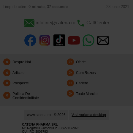
Timp de citire:
0 minute, 37 secunde
23 iunie 2021
infoline@catena.ro
CallCenter
Despre Noi
Oferte
Articole
Cum Rezerv
Prospecte
Cariere
Politica De
Toate Marcile
Confidentialitate
www.catena.ro - © 2026
Vezi varianta desktop
CATENA PHARMA SRL
Nr. Registrul Comerţului: J03/2710/2023
CUI: RO 3008793