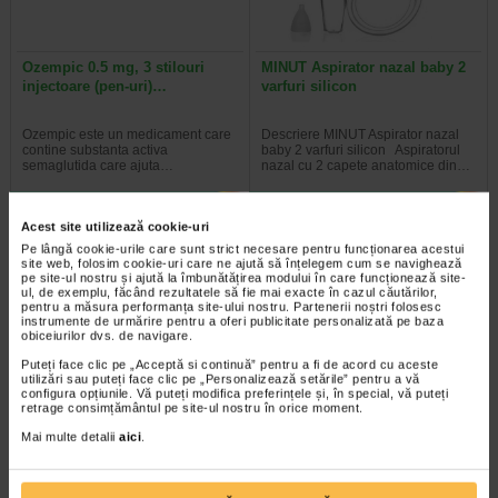
Ozempic 0.5 mg, 3 stilouri
MINUT Aspirator nazal baby 2
injectoare (pen-uri)…
varfuri silicon
Ozempic este un medicament care
Descriere MINUT Aspirator nazal
contine substanta activa
baby 2 varfuri silicon Aspiratorul
semaglutida care ajuta…
nazal cu 2 capete anatomice din…
Acest site utilizează cookie-uri
Pe lângă cookie-urile care sunt strict necesare pentru funcționarea acestui
site web, folosim cookie-uri care ne ajută să înțelegem cum se navighează
pe site-ul nostru și ajută la îmbunătățirea modului în care funcționează site-
ul, de exemplu, făcând rezultatele să fie mai exacte în cazul căutărilor,
pentru a măsura performanța site-ului nostru. Partenerii noștri folosesc
instrumente de urmărire pentru a oferi publicitate personalizată pe baza
obiceiurilor dvs. de navigare.
Puteți face clic pe „Acceptă si continuă” pentru a fi de acord cu aceste
utilizări sau puteți face clic pe „Personalizează setările” pentru a vă
configura opțiunile. Vă puteți modifica preferințele și, în special, vă puteți
retrage consimțământul pe site-ul nostru în orice moment.
ViroProtect Imun, 10 capsule,
BREMED5001 Aparat pentru
Mai multe detalii
aici
.
NATURALIS
aerosoli (nebulizator) cu…