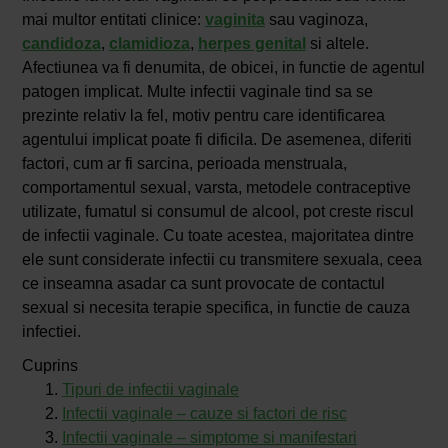
mai multor entitati clinice:
vaginita
sau vaginoza,
candidoza
,
clamidioza
,
herpes genital
si altele.
Afectiunea va fi denumita, de obicei, in functie de agentul
patogen implicat. Multe infectii vaginale tind sa se
prezinte relativ la fel, motiv pentru care identificarea
agentului implicat poate fi dificila. De asemenea, diferiti
factori, cum ar fi sarcina, perioada menstruala,
comportamentul sexual, varsta, metodele contraceptive
utilizate, fumatul si consumul de alcool, pot creste riscul
de infectii vaginale. Cu toate acestea, majoritatea dintre
ele sunt considerate infectii cu transmitere sexuala, ceea
ce inseamna asadar ca sunt provocate de contactul
sexual si necesita terapie specifica, in functie de cauza
infectiei.
Cuprins
Tipuri de infectii vaginale
Infectii vaginale – cauze si factori de risc
Infectii vaginale – simptome si manifestari