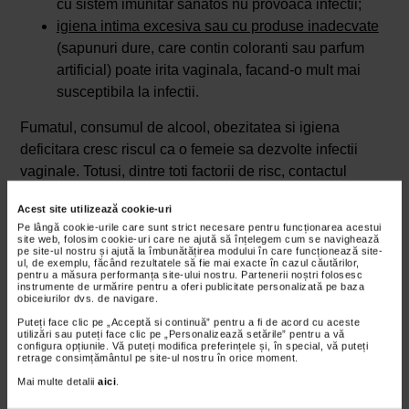
cu sistem imunitar sanatos nu provoaca infectii;
igiena intima excesiva sau cu produse inadecvate
(sapunuri dure, care contin coloranti sau parfum
artificial) poate irita vaginala, facand-o mult mai
susceptibila la infectii.
Fumatul, consumul de alcool, obezitatea si igiena
deficitara cresc riscul ca o femeie sa dezvolte infectii
vaginale. Totusi, dintre toti factorii de risc, contactul
sexual neprotejat se considera a fi cel mai ferm asociat
Acest site utilizează cookie-uri
cu acest tip de infectii.
Pe lângă cookie-urile care sunt strict necesare pentru funcționarea acestui
site web, folosim cookie-uri care ne ajută să înțelegem cum se navighează
Infectii vaginale – simptome si manifestari
pe site-ul nostru și ajută la îmbunătățirea modului în care funcționează site-
ul, de exemplu, făcând rezultatele să fie mai exacte în cazul căutărilor,
Majoritatea infectiilor vaginale, indiferent de agentul
pentru a măsura performanța site-ului nostru. Partenerii noștri folosesc
instrumente de urmărire pentru a oferi publicitate personalizată pe baza
etiologic implicat, se manifesta relativ la fel, cu diferente
obiceiurilor dvs. de navigare.
foarte subtile. Cu toate acestea, alternativele terapeutice
Puteți face clic pe „Acceptă si continuă” pentru a fi de acord cu aceste
se individualizeaza in functie de agentul patogen care a
utilizări sau puteți face clic pe „Personalizează setările” pentru a vă
configura opțiunile. Vă puteți modifica preferințele și, în special, vă puteți
provocat infectia vaginala.
retrage consimțământul pe site-ul nostru în orice moment.
Mai multe detalii
aici
.
Simptome vaginoza bacteriana: