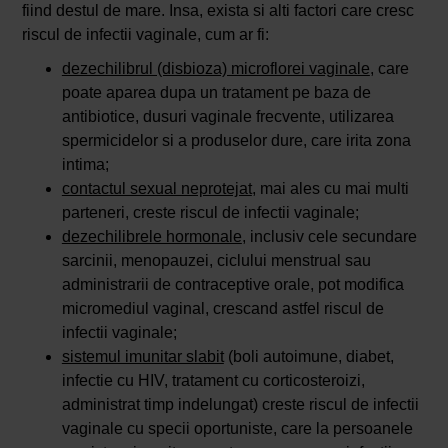
fiind destul de mare. Insa, exista si alti factori care cresc
riscul de infectii vaginale, cum ar fi:
dezechilibrul (disbioza) microflorei vaginale
, care
poate aparea dupa un tratament pe baza de
antibiotice, dusuri vaginale frecvente, utilizarea
spermicidelor si a produselor dure, care irita zona
intima;
contactul sexual neprotejat
, mai ales cu mai multi
parteneri, creste riscul de infectii vaginale;
dezechilibrele hormonale
, inclusiv cele secundare
sarcinii, menopauzei, ciclului menstrual sau
administrarii de contraceptive orale, pot modifica
micromediul vaginal, crescand astfel riscul de
infectii vaginale;
sistemul imunitar slabit
(boli autoimune, diabet,
infectie cu HIV, tratament cu corticosteroizi,
administrat timp indelungat) creste riscul de infectii
vaginale cu specii oportuniste, care la persoanele