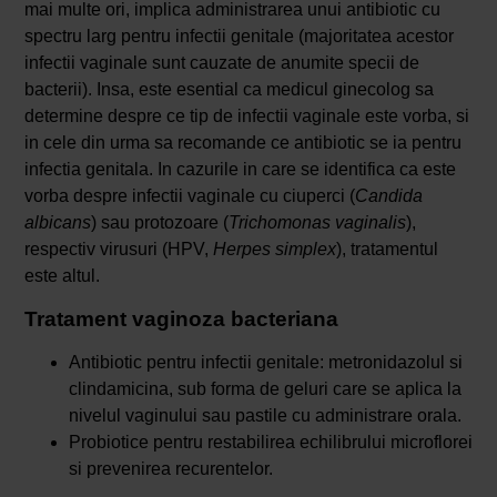
mai multe ori, implica administrarea unui antibiotic cu
spectru larg pentru infectii genitale (majoritatea acestor
infectii vaginale sunt cauzate de anumite specii de
bacterii). Insa, este esential ca medicul ginecolog sa
determine despre ce tip de infectii vaginale este vorba, si
in cele din urma sa recomande ce antibiotic se ia pentru
infectia genitala. In cazurile in care se identifica ca este
vorba despre infectii vaginale cu ciuperci (
Candida
albicans
) sau protozoare (
Trichomonas vaginalis
),
respectiv virusuri (HPV,
Herpes simplex
), tratamentul
este altul.
Tratament vaginoza bacteriana
Antibiotic pentru infectii genitale: metronidazolul si
clindamicina, sub forma de geluri care se aplica la
nivelul vaginului sau pastile cu administrare orala.
Probiotice pentru restabilirea echilibrului microflorei
si prevenirea recurentelor.