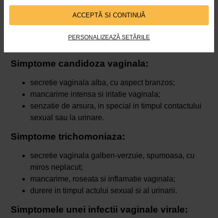
secretie vaginala alb-cenusie, cu miros neplacut
ACCEPTĂ SI CONTINUĂ
(miros de peste);
mancarime si disconfort la nivelul vaginului;
PERSONALIZEAZĂ SETĂRILE
senzatie de arsura la urinare.
Simptome candidoza vaginala:
secretie vaginala alba, cu aspect branzos;
mancarime intensa si iritatie vaginala;
senzatie de arsura, in special in timpul contactului
sexual sau la urinare.
Simptome trichomoniaza:
secretie vaginala galben-verzuie, spumoasa, cu
miros neplacut;
mancarime, roseata si inflamatie vaginala;
durere in timpul actului sexual si al urinarii.
Simptomele unei infectii vaginale virale: