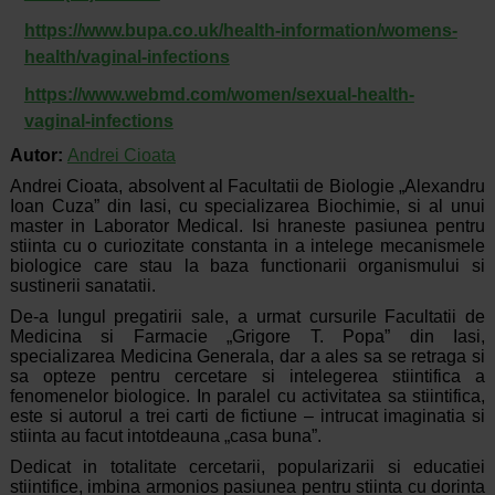
https://www.bupa.co.uk/health-information/womens-
health/vaginal-infections
https://www.webmd.com/women/sexual-health-
vaginal-infections
Autor:
Andrei Cioata
Andrei Cioata, absolvent al Facultatii de Biologie „Alexandru
Ioan Cuza” din Iasi, cu specializarea Biochimie, si al unui
master in Laborator Medical. Isi hraneste pasiunea pentru
stiinta cu o curiozitate constanta in a intelege mecanismele
biologice care stau la baza functionarii organismului si
sustinerii sanatatii.
De-a lungul pregatirii sale, a urmat cursurile Facultatii de
Medicina si Farmacie „Grigore T. Popa” din Iasi,
specializarea Medicina Generala, dar a ales sa se retraga si
sa opteze pentru cercetare si intelegerea stiintifica a
fenomenelor biologice. In paralel cu activitatea sa stiintifica,
este si autorul a trei carti de fictiune – intrucat imaginatia si
stiinta au facut intotdeauna „casa buna”.
Dedicat in totalitate cercetarii, popularizarii si educatiei
stiintifice, imbina armonios pasiunea pentru stiinta cu dorinta