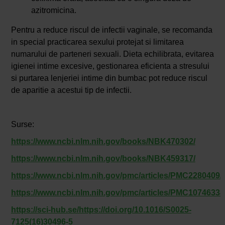
azitromicina.
Pentru a reduce riscul de infectii vaginale, se recomanda
in special practicarea sexului protejat si limitarea
numarului de parteneri sexuali. Dieta echilibrata, evitarea
igienei intime excesive, gestionarea eficienta a stresului
si purtarea lenjeriei intime din bumbac pot reduce riscul
de aparitie a acestui tip de infectii.
Surse:
https://www.ncbi.nlm.nih.gov/books/NBK470302/
https://www.ncbi.nlm.nih.gov/books/NBK459317/
https://www.ncbi.nlm.nih.gov/pmc/articles/PMC2280409/
https://www.ncbi.nlm.nih.gov/pmc/articles/PMC10746338
https://sci-hub.se/https://doi.org/10.1016/S0025-
7125(16)30496-5