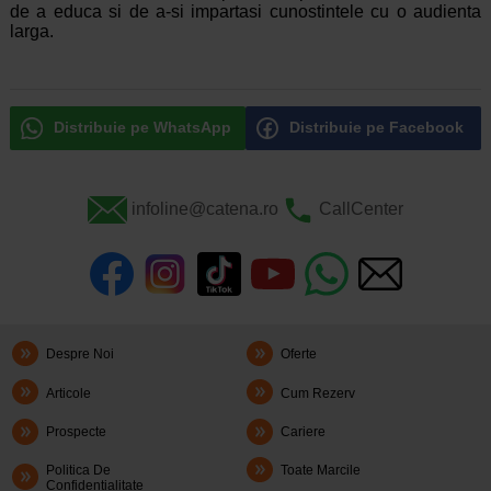
de a educa si de a-si impartasi cunostintele cu o audienta
larga.
Distribuie pe WhatsApp
Distribuie pe Facebook
infoline@catena.ro
CallCenter
Despre Noi
Oferte
Articole
Cum Rezerv
Prospecte
Cariere
Politica De
Toate Marcile
Confidentialitate