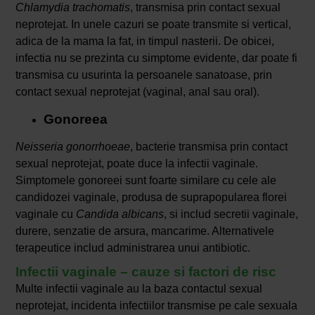
Chlamydia trachomatis
, transmisa prin contact sexual
neprotejat. In unele cazuri se poate transmite si vertical,
adica de la mama la fat, in timpul nasterii. De obicei,
infectia nu se prezinta cu simptome evidente, dar poate fi
transmisa cu usurinta la persoanele sanatoase, prin
contact sexual neprotejat (vaginal, anal sau oral).
Gonoreea
Neisseria gonorrhoeae
, bacterie transmisa prin contact
sexual neprotejat, poate duce la infectii vaginale.
Simptomele gonoreei sunt foarte similare cu cele ale
candidozei vaginale, produsa de suprapopularea florei
vaginale cu
Candida albicans
, si includ secretii vaginale,
durere, senzatie de arsura, mancarime. Alternativele
terapeutice includ administrarea unui antibiotic.
Infectii vaginale – cauze si factori de risc
Multe infectii vaginale au la baza contactul sexual
neprotejat, incidenta infectiilor transmise pe cale sexuala