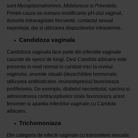
sunt
Mycoplasmahoninis
,
Mobiluncus
si
Prevotela
.
Printre cauze se numara modificarile pH-ului vaginal,
dusurile intravaginale frecvente, contactul sexual
neprotejat, dar si utilizarea dispozitivelor intrauterine.
Candidoza vaginala
Candidoza vaginala face parte din infectiile vaginale
cauzate de specii de fungi. Desi
Candida
albicans
este
prezenta in mod normal in cantitati mici la nivelul
vaginului, anumite situatii (dezechilibre hormonale,
utilizarea antibioticelor, imunodepresia) favorizeaza
proliferarea. De exemplu, diabetul necontrolat, sarcina si
administrarea contraceptivelor orale favorizeaza acest
fenomen si aparitia infectiilor vaginale cu
Candida
albicans
.
Trichomoniaza
Din categoria de infectii vaginale cu transmitere sexuala