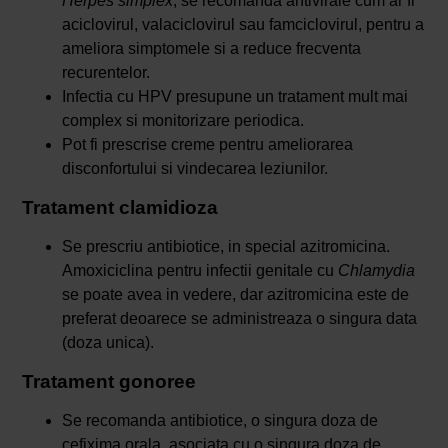
Herpes simplex
, se recomanda antivirale cum ar fi
aciclovirul, valaciclovirul sau famciclovirul, pentru a
ameliora simptomele si a reduce frecventa
recurentelor.
Infectia cu HPV presupune un tratament mult mai
complex si monitorizare periodica.
Pot fi prescrise creme pentru ameliorarea
disconfortului si vindecarea leziunilor.
Tratament clamidioza
Se prescriu antibiotice, in special azitromicina.
Amoxiciclina pentru infectii genitale cu
Chlamydia
se poate avea in vedere, dar azitromicina este de
preferat deoarece se administreaza o singura data
(doza unica).
Tratament gonoree
Se recomanda antibiotice, o singura doza de
cefixima orala, asociata cu o singura doza de