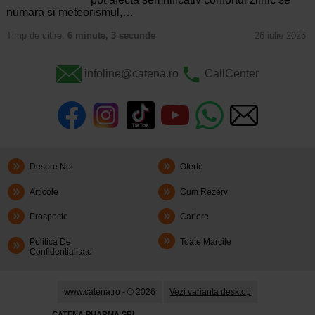
numara si meteorismul,…
Timp de citire:
6 minute, 3 secunde
26 iulie 2026
infoline@catena.ro
CallCenter
Despre Noi
Oferte
Articole
Cum Rezerv
Prospecte
Cariere
Politica De
Toate Marcile
Confidentialitate
www.catena.ro - © 2026
Vezi varianta desktop
CATENA PHARMA SRL