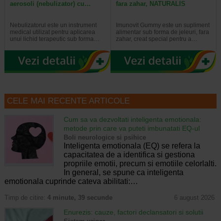
aerosoli (nebulizator) cu…
fara zahar, NATURALIS
Nebulizatorul este un instrument
Imunovit Gummy este un supliment
medical utilizat pentru aplicarea
alimentar sub forma de jeleuri, fara
unui lichid terapeutic sub forma…
zahar, creat special pentru a…
CELE MAI RECENTE ARTICOLE
Cum sa va dezvoltati inteligenta emotionala:
metode prin care va puteti imbunatati EQ-ul
Boli neurologice si psihice
Inteligenta emotionala (EQ) se refera la
capacitatea de a identifica si gestiona
propriile emotii, precum si emotiile celorlalti.
In general, se spune ca inteligenta
emotionala cuprinde cateva abilitati:…
Timp de citire:
4 minute, 39 secunde
6 august 2026
Enurezis: cauze, factori declansatori si solutii