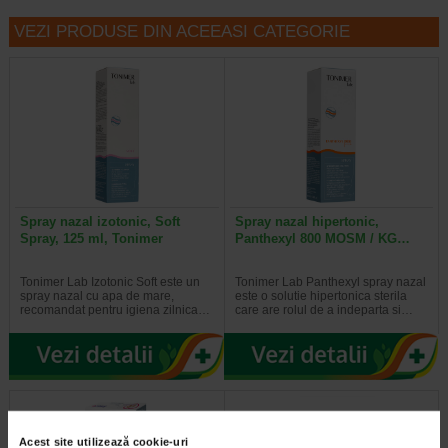
VEZI PRODUSE DIN ACEEASI CATEGORIE
Spray nazal izotonic, Soft
Spray nazal hipertonic,
Spray, 125 ml, Tonimer
Panthexyl 800 MOSM / KG…
Tonimer Lab Izotonic Soft este un
Tonimer Lab Panthexyl spray nazal
spray nazal cu apa de mare,
este o solutie hipertonica sterila
recomandat pentru igiena zilnica…
care are rolul de a indeparta si…
Acest site utilizează cookie-uri