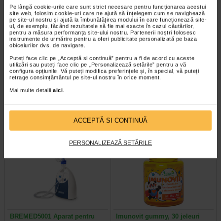
Pe lângă cookie-urile care sunt strict necesare pentru funcționarea acestui
site web, folosim cookie-uri care ne ajută să înțelegem cum se navighează
pe site-ul nostru și ajută la îmbunătățirea modului în care funcționează site-
ul, de exemplu, făcând rezultatele să fie mai exacte în cazul căutărilor,
pentru a măsura performanța site-ului nostru. Partenerii noștri folosesc
instrumente de urmărire pentru a oferi publicitate personalizată pe baza
obiceiurilor dvs. de navigare.
Stetoscop cu cap dublu,
Vita-Stelute, 60 jeleuri,
Puteți face clic pe „Acceptă si continuă” pentru a fi de acord cu aceste
culoare violet WS-2, B.Well
NATURALIS
utilizări sau puteți face clic pe „Personalizează setările” pentru a vă
configura opțiunile. Vă puteți modifica preferințele și, în special, vă puteți
retrage consimțământul pe site-ul nostru în orice moment.
B.Well WS-2 este un stetoscop
Naturalis Vita-Stelute jeleuri este
clasic, cu o piesa de piept cu cap
un supliment alimentar vegan, sub
Mai multe detalii
aici
.
dublu. Este un dispozitiv usor si…
forma de jeleuri cu aroma…
ACCEPTĂ SI CONTINUĂ
PERSONALIZEAZĂ SETĂRILE
BREMED5001 Aparat pentru
Imunovit gummy, 30 jeleuri