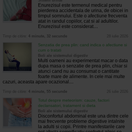
Sistem urinar
Enurezisul este termenul medical pentru
pierderea accidentala de urina, de obicei in
timpul somnului. Este o afectiune frecventa
atat in randul copiilor, cat si al adultilor.
Enurezisul este considerat…
Timp de citire:
4 minute, 32 secunde
28 iulie 2026
Senzatia de prea plin: cand indica o afectiune si
cum o tratati
Boli ale sistemului digestiv
Multi oameni au experimentat macar o data
dupa masa o senzatie de prea plin, chiar si
atunci cand nu au consumat o cantitate
foarte mare de alimente. In cele mai multe
cazuri, aceasta apare ocazional…
Timp de citire:
4 minute, 55 secunde
26 iulie 2026
Totul despre meteorism: cauze, factori
declansatori, tratament si dieta
Boli ale sistemului digestiv
Disconfortul abdominal este una dintre cele
mai frecvente probleme digestive intalnite
la adulti si copii. Printre manifestarile care
pot afecta semnificativ confortul zilnic se