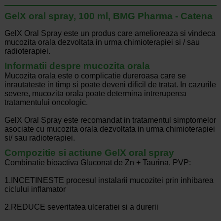
GelX oral spray, 100 ml, BMG Pharma - Catena
GelX Oral Spray este un produs care amelioreaza si vindeca
mucozita orala dezvoltata in urma chimioterapiei si / sau
radioterapiei.
Informatii despre mucozita orala
Mucozita orala este o complicatie dureroasa care se
inrautateste in timp si poate deveni dificil de tratat. In cazurile
severe, mucozita orala poate determina intreruperea
tratamentului oncologic.
GelX Oral Spray este recomandat in tratamentul simptomelor
asociate cu mucozita orala dezvoltata in urma chimioterapiei
si/ sau radioterapiei.
Compozitie si actiune GelX oral spray
Combinatie bioactiva Gluconat de Zn + Taurina, PVP:
1.INCETINESTE procesul instalarii mucozitei prin inhibarea
ciclului inflamator
2.REDUCE severitatea ulceratiei si a durerii