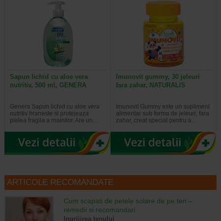
Sapun lichid cu aloe vera
Imunovit gummy, 30 jeleuri
nutritiv, 500 ml, GENERA
fara zahar, NATURALIS
Genera Sapun lichid cu aloe vera
Imunovit Gummy este un supliment
nutritiv hraneste si protejeaza
alimentar sub forma de jeleuri, fara
pielea fragila a mainilor. Are un…
zahar, creat special pentru a…
ARTICOLE RECOMANDATE
Cum scapati de petele solare de pe ten –
remedii si recomandari
Ingrijirea tenului