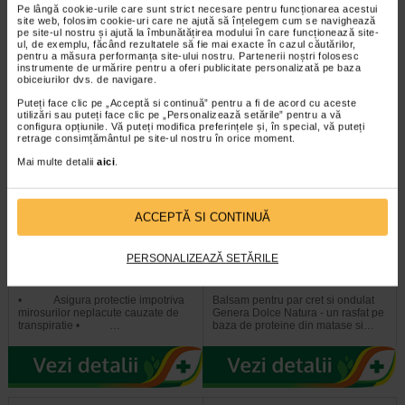
Pe lângă cookie-urile care sunt strict necesare pentru funcționarea acestui
o crema hranitoare, emolienta si
site web, folosim cookie-uri care ne ajută să înțelegem cum se navighează
hidratanta. Folosita in mod…
pe site-ul nostru și ajută la îmbunătățirea modului în care funcționează site-
ul, de exemplu, făcând rezultatele să fie mai exacte în cazul căutărilor,
pentru a măsura performanța site-ului nostru. Partenerii noștri folosesc
instrumente de urmărire pentru a oferi publicitate personalizată pe baza
obiceiurilor dvs. de navigare.
Puteți face clic pe „Acceptă si continuă” pentru a fi de acord cu aceste
Plătești 2, primești 3
Plătești 2, primești 3
utilizări sau puteți face clic pe „Personalizează setările” pentru a vă
configura opțiunile. Vă puteți modifica preferințele și, în special, vă puteți
retrage consimțământul pe site-ul nostru în orice moment.
Mai multe detalii
aici
.
ACCEPTĂ SI CONTINUĂ
Deodorant Roll-on Delicacy, 50
Dolce Natura Balsam de Par cu
PERSONALIZEAZĂ SETĂRILE
ml, GENERA
Pantenol si Matase, 500ml…
• Asigura protectie impotriva
Balsam pentru par cret si ondulat
mirosurilor neplacute cauzate de
Genera Dolce Natura - un rasfat pe
transpiratie • …
baza de proteine din matase si…