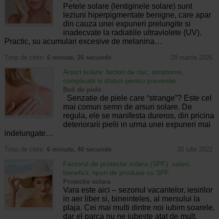
Petele solare (lentiginele solare) sunt
leziuni hiperpigmentate benigne, care apar
din cauza unei expuneri prelungite si
inadecvate la radiatiile ultraviolete (UV).
Practic, su acumulari excesive de melanina…
Timp de citire:
6 minute, 26 secunde
29 martie 2026
Arsuri solare: factori de risc, simptome,
complicatii si sfaturi pentru preventie
Boli de piele
Senzatie de piele care “strange”? Este cel
mai comun semn de arsuri solare. De
regula, ele se manifesta dureros, din pricina
deteriorarii pielii in urma unei expuneri mai
indelungate…
Timp de citire:
6 minute, 40 secunde
20 iulie 2022
Factorul de protectie solara (SPF): valori,
beneficii, tipuri de produse cu SPF
Protectie solara
Vara este aici – sezonul vacantelor, iesirilor
in aer liber si, bineinteles, al mersului la
plaja. Cei mai multi dintre noi iubim soarele,
dar el parca nu ne iubeste atat de mult.