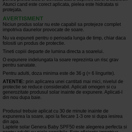
Atunci cand este corect aplicata, pielea este hidratata si
protejata.
AVERTISMENT
Niciun produs solar nu este capabil sa protejeze complet
impotriva daunelor provocate de soare.
Nu va expuneti pentru o perioada lunga de timp, chiar daca
folositi un produs de protectie.
Tineti copiii departe de lumina directa a soarelui.
O expunere indelungata la soare reprezinta un risc grav
pentru sanatate.
Pentru adulti, doza minima este de 36 g (= 6 lingurite).
ATENTIE:
prin aplicarea unei cantitati mai mici, nivelul de
protectie se reduce considerabil. Aplicati omogen si cu
generozitate produsul solar inainte de expunere. Aplicati-l
din nou dupa baie.
Produsul trebuie aplicat cu 30 de minute inainte de
expunerea la soare, apoi la fiecare 1-3 ore si dupa iesirea
din apa.
Laptele solar Genera Baby SPF50 este alegerea perfecta si