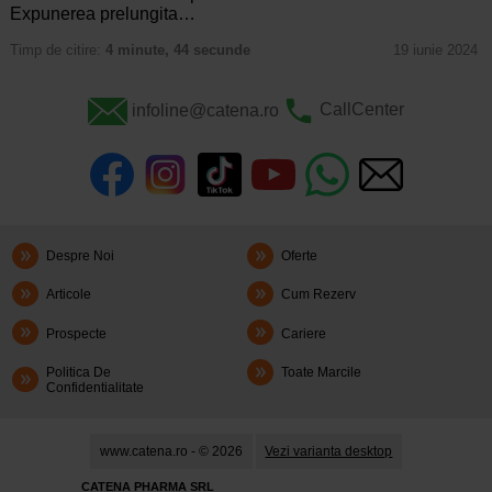
Expunerea prelungita…
Timp de citire:
4 minute, 44 secunde
19 iunie 2024
infoline@catena.ro
CallCenter
Despre Noi
Oferte
Articole
Cum Rezerv
Prospecte
Cariere
Politica De
Toate Marcile
Confidentialitate
www.catena.ro - © 2026
Vezi varianta desktop
CATENA PHARMA SRL