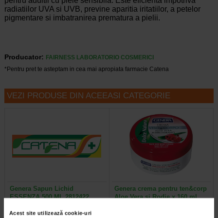
pentru adultii cu piele sensibila. Este eficienta impotriva
radiatiilor UVA si UVB, previne aparitia iritatiilor, a petelor
pigmentare si imbatranirea prematura a pielii.
Producator:
FAIRNESS LABORATORIO COSMERICI
*Pentru pret te asteptam in cea mai apropiata farmacie Catena
VEZI PRODUSE DIN ACEEASI CATEGORIE
Genera Sapun Lichid
Genera crema pentru ten&corp
ESSENZA 500 ML 2812422…
Aloe Vera si Rodie x 160 ml
Acest site utilizează cookie-uri
Genera cu Aloe Vera si Rodie este