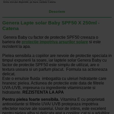
limita stocului disponibil, pe baza cardului Catena.
Descriere
Genera Lapte solar Baby SPF50 X 250ml -
Catena
Genera Baby cu factor de protectie SPF50 creeaza o
bariera de
protectie impotriva arsurilor solare
si este
rezistent la apa.
Pielea sensibila a copiilor are nevoie de protectie speciala in
timpul expunerii la soare, iar laptele solar Genera Baby cu
factor de protectie SPF50 este simplu de utilizat, are o
textura usoara si un parfum placut. Formula sa actioneaza
delicat.
Este o emulsie fluida imbogatita cu uleiuri hidratante care
hranesc pielea. Actiunea de protectie este data de filtrele
UVA-UVB, impreuna cu ingrediente vitaminizante si
hidratante.
REZISTENTA LA APA
Pentru pielea foarte sensibila.
Vitamina E cu proprietati
antioxidante si filtrele UVA/ UVB protejeaza impotriva
efectelor nocive ale soarelui. Usor de intins, este excelent
pentru pielea alba si delicata atat a copiilor, cat si a adultilor.