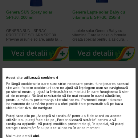
Genera SUN Spray solar
Genera Lapte solar Baby cu
SPF30, 200 ml
vitamina E SPF30, 250ml
GENERA SUN –SPRAY
Laptele solar Genera Baby cu
PROTECTIE SOLARA SPF 30
vitamina E are la baza o formula
Previne arsurile solare, ajuta la…
creata special pentru a asigura…
Acest site utilizează cookie-uri
Pe lângă cookie-urile care sunt strict necesare pentru funcționarea acestui
site web, folosim cookie-uri care ne ajută să înțelegem cum se navighează
pe site-ul nostru și ajută la îmbunătățirea modului în care funcționează site-
ul, de exemplu, făcând rezultatele să fie mai exacte în cazul căutărilor,
pentru a măsura performanța site-ului nostru. Partenerii noștri folosesc
instrumente de urmărire pentru a oferi publicitate personalizată pe baza
obiceiurilor dvs. de navigare.
Genera Lapte solar cu factor
Genera lapte solar vit.E SPF10
Puteți face clic pe „Acceptă si continuă” pentru a fi de acord cu aceste
de protectie SPF15 si…
250ml
utilizări sau puteți face clic pe „Personalizează setările” pentru a vă
configura opțiunile. Vă puteți modifica preferințele și, în special, vă puteți
retrage consimțământul pe site-ul nostru în orice moment.
Laptele solar Genera cu vitamina E
Laptele solar Genera cu vitamina E
Mai multe detalii
aici
.
SFP15 reprezinta alegerea optima
SPF10 protejeaza moderat