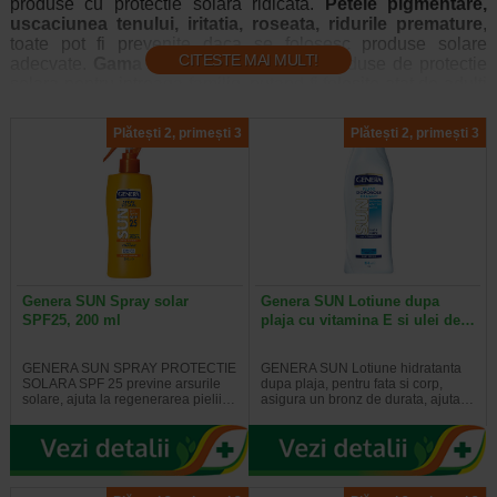
produse cu protectie solara ridicata.
Petele pigmentare,
uscaciunea tenului, iritatia, roseata, ridurile premature
,
toate pot fi prevenite daca se folosesc produse solare
CITESTE MAI MULT!
adecvate.
Gama Genera Sun
contine produse de protectie
solara pentru intreaga familie, putand fi folosite atat de adulti
cat si de copii.
Plătești 2, primești 3
Plătești 2, primești 3
Produsele pentru protectie solara din Gama
Genera Sun:
Contin o combinatie de filtre UVA si UVB care
protejeaza pielea de actiunea nociva a razelor solare;
Contin antioxidanti care lupta impotriva radicalor liberi;
Sunt special formulate pentru fata si corp;
Genera SUN Spray solar
Genera SUN Lotiune dupa
Lupta impotriva petelor pigmentare;
SPF25, 200 ml
plaja cu vitamina E si ulei de…
Pot fi folosite si de copii si de adulti;
Sunt rezistente la apa.
GENERA SUN SPRAY PROTECTIE
GENERA SUN Lotiune hidratanta
SOLARA SPF 25 previne arsurile
dupa plaja, pentru fata si corp,
solare, ajuta la regenerarea pielii…
asigura un bronz de durata, ajuta…