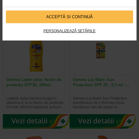
pentru a preveni uscarea si…
impotriva radiatiilor ultraviolet si…
ACCEPTĂ SI CONTINUĂ
PERSONALIZEAZĂ SETĂRILE
Genera Lapte solar, factor de
Genera Lip Balm Sun
protectie SPF20, 250ml
Protection SPF 25 - 5,5 ml -…
Laptele solar Genera bogat in
Genera Lip Balm Sun Protection
vitamina E si cu factor de protectie
beneficiaza de o formula noua,
20 este eficient impotriva actiunii…
bazata pe ulei de argan si…