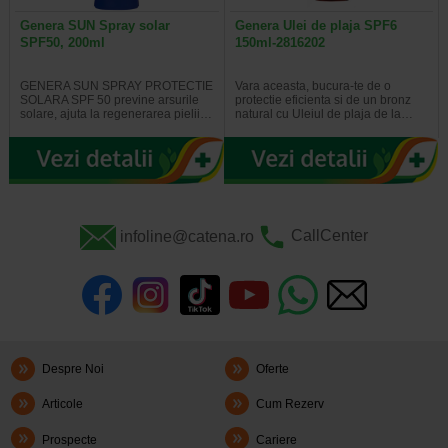
Genera SUN Spray solar
Genera Ulei de plaja SPF6
SPF50, 200ml
150ml-2816202
GENERA SUN SPRAY PROTECTIE
Vara aceasta, bucura-te de o
SOLARA SPF 50 previne arsurile
protectie eficienta si de un bronz
solare, ajuta la regenerarea pielii…
natural cu Uleiul de plaja de la…
infoline@catena.ro
CallCenter
Despre Noi
Oferte
Articole
Cum Rezerv
Prospecte
Cariere