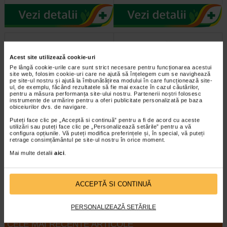
Acest site utilizează cookie-uri
Pe lângă cookie-urile care sunt strict necesare pentru funcționarea acestui
site web, folosim cookie-uri care ne ajută să înțelegem cum se navighează
pe site-ul nostru și ajută la îmbunătățirea modului în care funcționează site-
ul, de exemplu, făcând rezultatele să fie mai exacte în cazul căutărilor,
pentru a măsura performanța site-ului nostru. Partenerii noștri folosesc
instrumente de urmărire pentru a oferi publicitate personalizată pe baza
obiceiurilor dvs. de navigare.
PURITY HERBS After Shave
PURITY HERBS Lotiune ten
Puteți face clic pe „Acceptă si continuă” pentru a fi de acord cu aceste
tratament facial pentru…
pentru barbati 118 ml
utilizări sau puteți face clic pe „Personalizează setările” pentru a vă
configura opțiunile. Vă puteți modifica preferințele și, în special, vă puteți
retrage consimțământul pe site-ul nostru în orice moment.
Tratament facial pentru calmarea
Pentru utilizare zilnica.
Mai multe detalii
aici
.
iritației de după ras. Previne
Revitalizeaza pielea si asigura o
uscarea pielii. Cremă de față…
hidratare de durata lunga Mod…
ACCEPTĂ SI CONTINUĂ
PERSONALIZEAZĂ SETĂRILE
CELE MAI RECENTE ARTICOLE