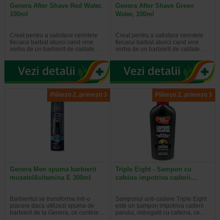
Genera After Shave Red Water,
Genera After Shave Green
100ml
Water, 100ml
Creat pentru a satisface cerintele
Creat pentru a satisface cerintele
fiecarui barbat atunci cand vine
fiecarui barbat atunci cand vine
vorba de un barbierit de calitate…
vorba de un barbierit de calitate…
Plătești 2, primești 3
Plătești 2, primești 3
Genera Men spuma barbierit
Triple Eight - Sampon cu
musetel&vitamina E 300ml
cafeina impotriva caderii…
Barbieritul se transforma intr-o
Samponul anti-cadere Triple Eight
placere daca utilizezi spuma de
este un sampon impotriva caderii
barbierit de la Genera, ce contine…
parului, imbogatit cu cafeina, ce…