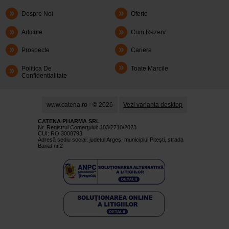
Despre Noi
Oferte
Articole
Cum Rezerv
Prospecte
Cariere
Politica De
Toate Marcile
Confidentialitate
www.catena.ro - © 2026
Vezi varianta desktop
CATENA PHARMA SRL
Nr. Registrul Comerţului: J03/2710/2023
CUI: RO 3008793
Adresă sediu social: judetul Argeş, municipiul Piteşti, strada
Banat nr.2