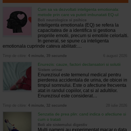
Cum sa va dezvoltati inteligenta emotionala:
metode prin care va puteti imbunatati EQ-ul
Boli neurologice si psihice
Inteligenta emotionala (EQ) se refera la
capacitatea de a identifica si gestiona
propriile emotii, precum si emotiile celorlalti.
In general, se spune ca inteligenta
emotionala cuprinde cateva abilitati:…
Timp de citire:
4 minute, 39 secunde
6 august 2026
Enurezis: cauze, factori declansatori si solutii
Sistem urinar
Enurezisul este termenul medical pentru
pierderea accidentala de urina, de obicei in
timpul somnului. Este o afectiune frecventa
atat in randul copiilor, cat si al adultilor.
Enurezisul este considerat…
Timp de citire:
4 minute, 32 secunde
28 iulie 2026
Senzatia de prea plin: cand indica o afectiune si
cum o tratati
Boli ale sistemului digestiv
Multi oameni au experimentat macar o data