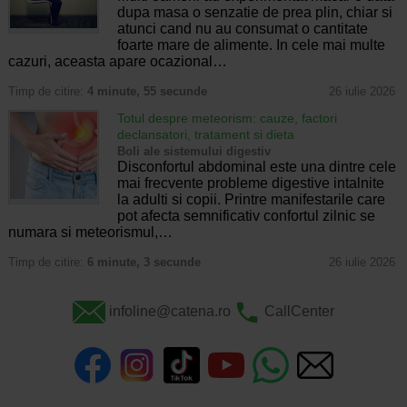
dupa masa o senzatie de prea plin, chiar si
atunci cand nu au consumat o cantitate
foarte mare de alimente. In cele mai multe
cazuri, aceasta apare ocazional…
Timp de citire:
4 minute, 55 secunde
26 iulie 2026
Totul despre meteorism: cauze, factori
declansatori, tratament si dieta
Boli ale sistemului digestiv
Disconfortul abdominal este una dintre cele
mai frecvente probleme digestive intalnite
la adulti si copii. Printre manifestarile care
pot afecta semnificativ confortul zilnic se
numara si meteorismul,…
Timp de citire:
6 minute, 3 secunde
26 iulie 2026
infoline@catena.ro
CallCenter