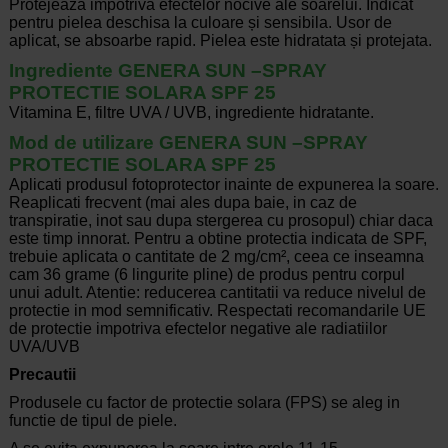
Protejeaza impotriva efectelor nocive ale soarelui. Indicat
pentru pielea deschisa la culoare și sensibila. Usor de
aplicat, se absoarbe rapid. Pielea este hidratata și protejata.
Ingrediente GENERA SUN –SPRAY
PROTECTIE SOLARA SPF 25
Vitamina E, filtre UVA / UVB, ingrediente hidratante.
Mod de utilizare GENERA SUN –SPRAY
PROTECTIE SOLARA SPF 25
Aplicati produsul fotoprotector inainte de expunerea la soare.
Reaplicati frecvent (mai ales dupa baie, in caz de
transpiratie, inot sau dupa stergerea cu prosopul) chiar daca
este timp innorat. Pentru a obtine protectia indicata de SPF,
trebuie aplicata o cantitate de 2 mg/cm², ceea ce inseamna
cam 36 grame (6 lingurite pline) de produs pentru corpul
unui adult. Atentie: reducerea cantitatii va reduce nivelul de
protectie in mod semnificativ. Respectati recomandarile UE
de protectie impotriva efectelor negative ale radiatiilor
UVA/UVB
Precautii
Produsele cu factor de protectie solara (FPS) se aleg in
functie de tipul de piele.