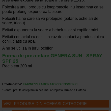
A se evita expunerea la soare intre orele 11-15.
Folosirea unui produs cu fotoprotectie, nu inseamna ca se
poate prelungi expunerea la soare.
Folositi haine care sa va protejeze (palarie, ochelari de
soare, tricou).
Evitati expunerea la soare a bebelusilor si copiilor mici.
Evitati contactul cu ochii. In caz de contact a produsului cu
ochii, clatiti cu apa.
A nu se utiliza in jurul ochilor!
Forma de prezentare GENERA SUN –SPRAY
SPF 25
Recipient 200 ml
Producator:
FAIRNESS LABORATORIO COSMERICI
*Pentru pret te asteptam in cea mai apropiata farmacie Catena
VEZI PRODUSE DIN ACEEASI CATEGORIE