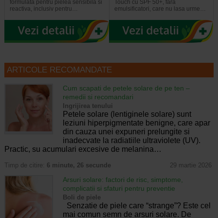
formulata pentru pielea sensibila si
Touch cu SPF 50+, fara
reactiva, inclusiv pentru…
emulsificatori, care nu lasa urme…
ARTICOLE RECOMANDATE
Cum scapati de petele solare de pe ten –
remedii si recomandari
Ingrijirea tenului
Petele solare (lentiginele solare) sunt
leziuni hiperpigmentate benigne, care apar
din cauza unei expuneri prelungite si
inadecvate la radiatiile ultraviolete (UV).
Practic, su acumulari excesive de melanina…
Timp de citire:
6 minute, 26 secunde
29 martie 2026
Arsuri solare: factori de risc, simptome,
complicatii si sfaturi pentru preventie
Boli de piele
Senzatie de piele care “strange”? Este cel
mai comun semn de arsuri solare. De