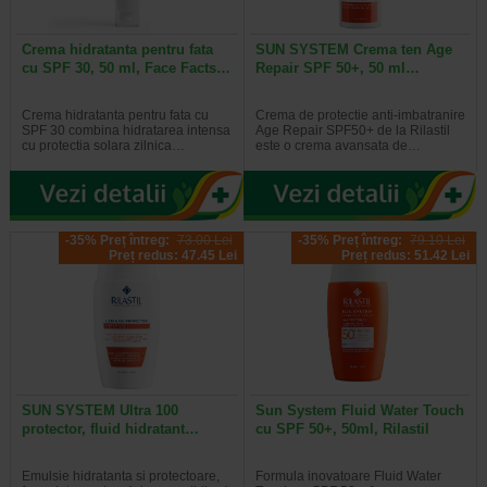
Crema hidratanta pentru fata
SUN SYSTEM Crema ten Age
cu SPF 30, 50 ml, Face Facts…
Repair SPF 50+, 50 ml…
Crema hidratanta pentru fata cu
Crema de protectie anti-imbatranire
SPF 30 combina hidratarea intensa
Age Repair SPF50+ de la Rilastil
cu protectia solara zilnica…
este o crema avansata de…
-35% Preț întreg:
73.00 Lei
-35% Preț întreg:
79.10 Lei
Preț redus: 47.45 Lei
Preț redus: 51.42 Lei
SUN SYSTEM Ultra 100
Sun System Fluid Water Touch
protector, fluid hidratant…
cu SPF 50+, 50ml, Rilastil
Emulsie hidratanta si protectoare,
Formula inovatoare Fluid Water