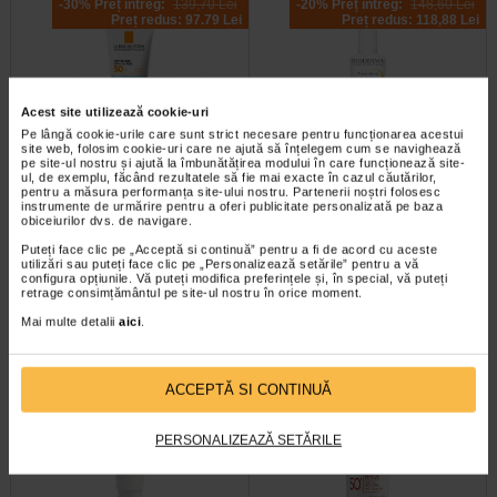
-30% Preț întreg:
139,70 Lei
-20% Preț întreg:
148,60 Lei
Preț redus: 97.79 Lei
Preț redus: 118,88 Lei
Acest site utilizează cookie-uri
Pe lângă cookie-urile care sunt strict necesare pentru funcționarea acestui
site web, folosim cookie-uri care ne ajută să înțelegem cum se navighează
pe site-ul nostru și ajută la îmbunătățirea modului în care funcționează site-
La Roche Posay ANTHELIOS
Spray pentru copii Photoderm
ul, de exemplu, făcând rezultatele să fie mai exacte în cazul căutărilor,
pentru a măsura performanța site-ului nostru. Partenerii noștri folosesc
UV-MUNE Crema hidratanta…
Pediatrics, SPF50+, 200 ml…
instrumente de urmărire pentru a oferi publicitate personalizată pe baza
obiceiurilor dvs. de navigare.
ANTHELIOS UV MUNE 400
Photoderm Pediatrics Spray
Puteți face clic pe „Acceptă si continuă” pentru a fi de acord cu aceste
CREMA HIDRATANTA SPF 50+ :
SPF50+ este rezultatul expertizei
utilizări sau puteți face clic pe „Personalizează setările” pentru a vă
Filtre UVA, protectie solara cu…
Bioderma in domeniul biologiei…
configura opțiunile. Vă puteți modifica preferințele și, în special, vă puteți
retrage consimțământul pe site-ul nostru în orice moment.
Mai multe detalii
aici
.
-25% Preț întreg:
41,50 Lei
-30% Preț întreg:
100.80 Lei
ACCEPTĂ SI CONTINUĂ
Preț redus: 31,13 Lei
Preț redus: 70.56 Lei
PERSONALIZEAZĂ SETĂRILE