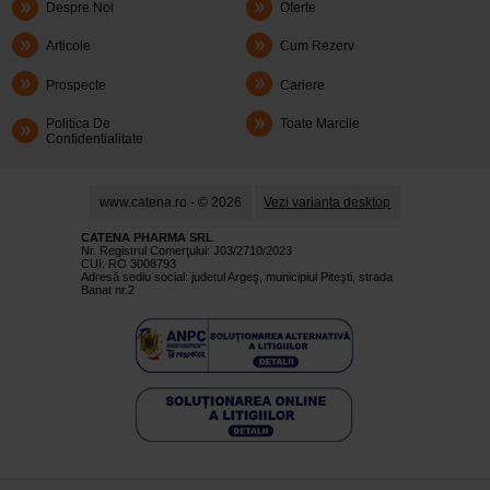
Despre Noi
Oferte
Articole
Cum Rezerv
Prospecte
Cariere
Politica De
Toate Marcile
Confidentialitate
www.catena.ro - © 2026
Vezi varianta desktop
CATENA PHARMA SRL
Nr. Registrul Comerţului: J03/2710/2023
CUI: RO 3008793
Adresă sediu social: judetul Argeş, municipiul Piteşti, strada
Banat nr.2