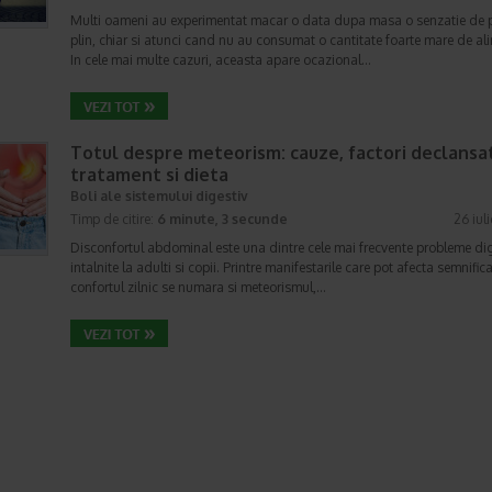
Multi oameni au experimentat macar o data dupa masa o senzatie de 
plin, chiar si atunci cand nu au consumat o cantitate foarte mare de al
In cele mai multe cazuri, aceasta apare ocazional…
Totul despre meteorism: cauze, factori declansat
tratament si dieta
Boli ale sistemului digestiv
Timp de citire:
6 minute, 3 secunde
26 iul
Disconfortul abdominal este una dintre cele mai frecvente probleme di
intalnite la adulti si copii. Printre manifestarile care pot afecta semnifica
confortul zilnic se numara si meteorismul,…