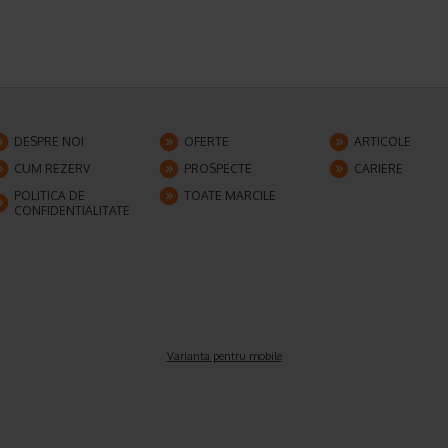
DESPRE NOI
OFERTE
ARTICOLE
CUM REZERV
PROSPECTE
CARIERE
POLITICA DE
TOATE MARCILE
CONFIDENTIALITATE
Varianta pentru mobile