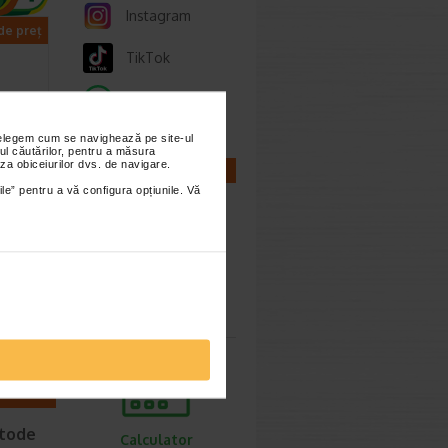
Instagram
 de preț
TikTok
Whatsapp
nțelegem cum se navighează pe site-ul
ul căutărilor, pentru a măsura
za obiceiurilor dvs. de navigare.
CALCULATOARE
ile” pentru a vă configura opțiunile. Vă
l,
NA
auzate…
Calculator
sarcina
etode
Calculator