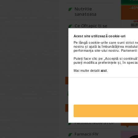
-40%
Nutritie
sanatoasa
Ce Oftapic ti se
potriveste
Acest site utilizează cookie-uri
Adora – Adorabili
Pe lângă cookie-urile care sunt strict 
nostru și ajută la îmbunătățirea modului
din prima clipa
performanța site-ului nostru. Partenerii
Derma
Puteți face clic pe „Acceptă si continuă”
Seturi cadou
conce
puteți modifica preferințele și, în spec
Baylis&Harding
10 x 
Mai multe detalii
aici
.
Gerovita
ser Conce
CONTACT
Hyaluron 
infoline@catena.ro
FARMACII
CEL
Farmacii NON-STOP
Farmacii FIV