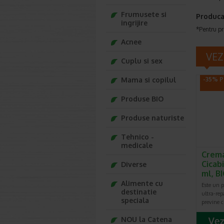
Frumusete si
Produca
ingrijire
*Pentru pr
Acnee
VEZ
Cuplu si sex
Mama si copilul
-35% P
Produse BIO
Produse naturiste
Tehnico -
medicale
Crema
Cicab
Diverse
ml, 
Alimente cu
Este un pr
destinatie
ultra-rep
speciala
previne ci
NOU la Catena