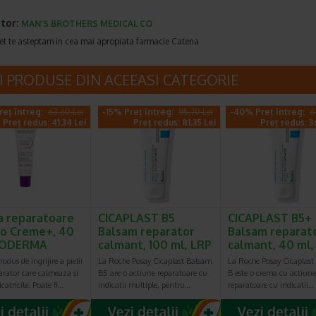
tor:
MAN’S BROTHERS MEDICAL CO
et te asteptam in cea mai apropiata farmacie Catena
I PRODUSE DIN ACEEASI CATEGORIE
reț întreg:
63.60 Lei
-15% Preț întreg:
95.70 Lei
-40% Preț întreg:
6
Preț redus: 41.34 Lei
Preț redus: 81.35 Lei
Preț redus: 3
 reparatoare
CICAPLAST B5
CICAPLAST B5+
io Creme+, 40
Balsam reparator
Balsam reparat
BIODERMA
calmant, 100 ml, LRP
calmant, 40 ml
odus de ingrijire a pielii
La Roche Posay Cicaplast Balsam
La Roche Posay Cicaplast
arator care calmeaza si
B5 are o actiune reparatoare cu
B este o crema cu actiune
catricile. Poate fi…
indicatii multiple, pentru…
reparatoare cu indicatii…