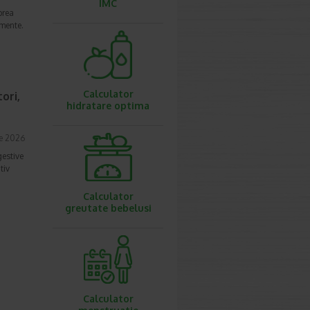
IMC
prea
imente.
Calculator
ori,
hidratare optima
ie 2026
gestive
tiv
Calculator
greutate bebelusi
Calculator