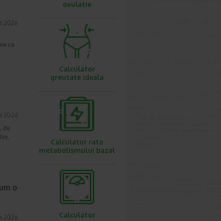
ovulatie
t 2026
une ca
Calculator
greutate ideala
ie 2026
, de
lor,
Calculator rata
metabolismului bazal
cum o
Calculator
ie 2026