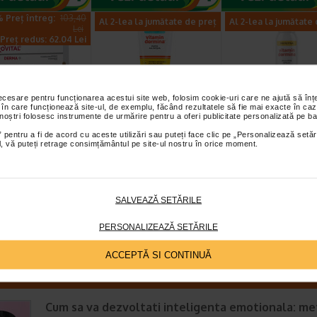
 Preț întreg:
103,40
Al 2-lea la jumătate de preț
Al 2-lea la jumătate
Lei
Preț redus: 62.04 Lei
necesare pentru funcționarea acestui site web, folosim cookie-uri care ne ajută să î
 în care funcționează site-ul, de exemplu, făcând rezultatele să fie mai exacte în caz
 noștri folosesc instrumente de urmărire pentru a oferi publicitate personalizată pe ba
+ Fiole cu ser
Crema eritem fesier
Spray pudra
 pentru a fi de acord cu aceste utilizări sau puteți face clic pe „Personalizează setăr
ntrat antirid,
Pasta all’Acqua, 100
protector, 150 m
ial, vă puteți retrage consimțământul pe site-ul nostru în orice moment.
2 ml…
ml, VITAMIN…
VITAMIN DERMI
l H3 Derma+ Fiole cu
Emulsie absorbanta, calmanta si
Recomandat in cazul
ntrat Antirid 6%
protectoare care contine 10%
transpiratiei excesive si a
Filler reprezinta o…
oxid de zinc. Beneficii: Protectie…
mirosurilor neplacute, c
SALVEAZĂ SETĂRILE
PERSONALIZEAZĂ SETĂRILE
ACCEPTĂ SI CONTINUĂ
E MAI RECENTE ARTICOLE
Cum sa va dezvoltati inteligenta emotionala: m