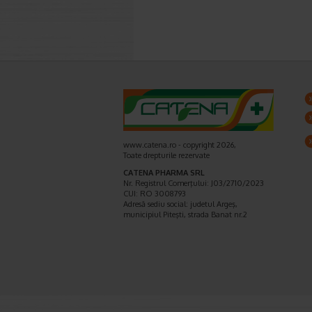
www.catena.ro - copyright 2026,
Toate drepturile rezervate
CATENA PHARMA SRL
Nr. Registrul Comerţului: J03/2710/2023
CUI: RO 3008793
Adresă sediu social: judetul Argeş,
municipiul Piteşti, strada Banat nr.2