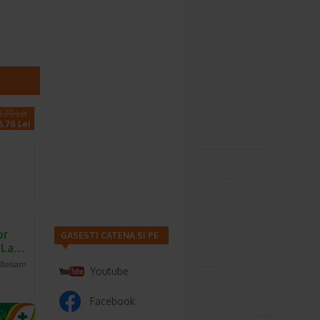
1.30 Lei
6.78 Lei
or
GASESTI CATENA SI PE
, La…
 Balsam
Youtube
Facebook