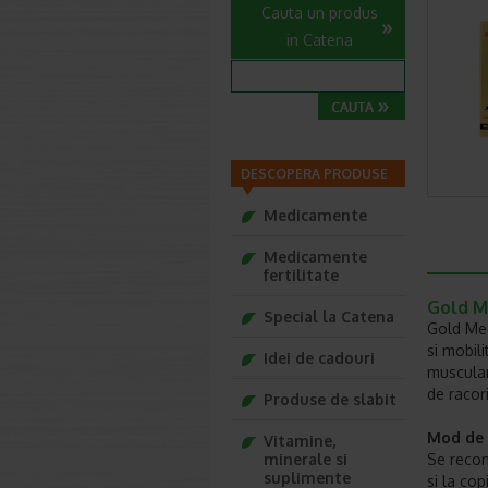
Cauta un produs
in Catena
DESCOPERA PRODUSE
Medicamente
Medicamente
fertilitate
Gold M
Special la Catena
Gold Med
si mobili
Idei de cadouri
muscular
de racori
Produse de slabit
Mod de 
Vitamine,
minerale si
Se recom
suplimente
si la cop