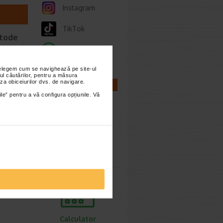
Instagram
TikTok
etode
Whatsapp
t 2026
nțelegem cum se navighează pe site-ul
ul căutărilor, pentru a măsura
za obiceiurilor dvs. de navigare.
CALCULATOARE
une ca
ile” pentru a vă configura opțiunile. Vă
Calculator
sarcina
ie 2026
, de
lor,
Calculator