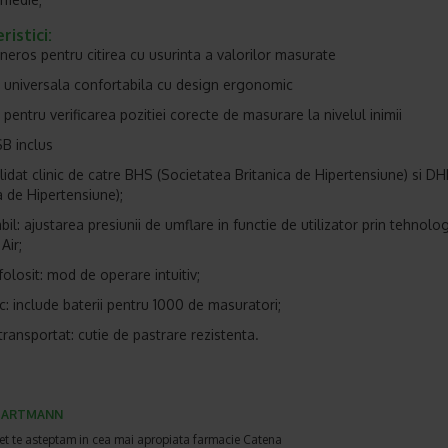
ristici:
neros pentru citirea cu usurinta a valorilor masurate
universala confortabila cu design ergonomic
 pentru verificarea pozitiei corecte de masurare la nivelul inimii
B inclus
alidat clinic de catre BHS (Societatea Britanica de Hipertensiune) si DH
de Hipertensiune);
il: ajustarea presiunii de umflare in functie de utilizator prin tehnolo
Air;
folosit: mod de operare intuitiv;
: include baterii pentru 1000 de masuratori;
transportat: cutie de pastrare rezistenta.
HARTMANN
et te asteptam in cea mai apropiata farmacie Catena