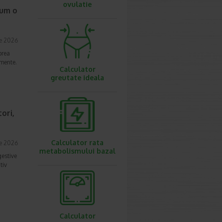
ovulatie
cum o
ie 2026
prea
imente.
Calculator
greutate ideala
ori,
Calculator rata
ie 2026
metabolismului bazal
gestive
tiv
Calculator