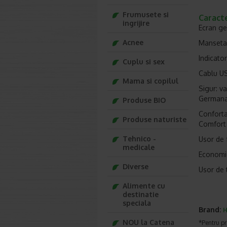
Frumusete si
Caracte
ingrijire
Ecran ge
Acnee
Manseta 
Indicator
Cuplu si sex
Cablu US
Mama si copilul
Sigur: v
Germana 
Produse BIO
Confortab
Produse naturiste
Comfort 
Tehnico -
Usor de 
medicale
Economic
Diverse
Usor de 
Alimente cu
destinatie
speciala
Brand:
NOU la Catena
*Pentru pr