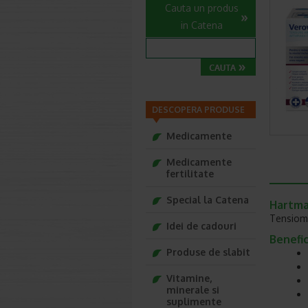
Cauta un produs
in Catena
DESCOPERA PRODUSE
Medicamente
Medicamente
fertilitate
Special la Catena
Hartma
Tensiome
Idei de cadouri
Benefici
Produse de slabit
Vitamine,
minerale si
suplimente