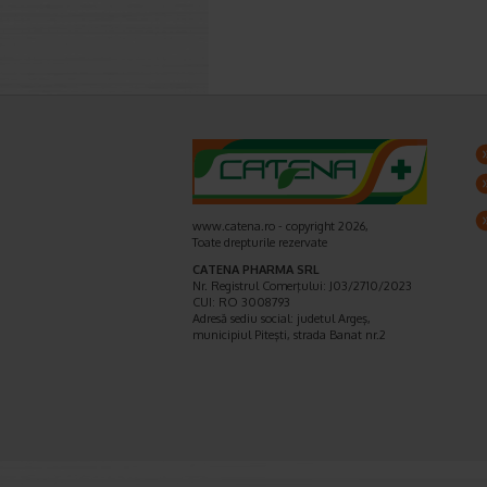
www.catena.ro - copyright 2026,
Toate drepturile rezervate
CATENA PHARMA SRL
Nr. Registrul Comerţului: J03/2710/2023
CUI: RO 3008793
Adresă sediu social: judetul Argeş,
municipiul Piteşti, strada Banat nr.2