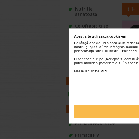
CEL
Nutritie
sanatoasa
Ce Oftapic ti se
potriveste
Acest site utilizează cookie-uri
Adora – Adorabili
Pe lângă cookie-urile care sunt strict 
nostru și ajută la îmbunătățirea modului
din prima clipa
performanța site-ului nostru. Partenerii
Puteți face clic pe „Acceptă si continuă”
Seturi cadou
puteți modifica preferințele și, în spec
Baylis&Harding
Mai multe detalii
aici
.
CONTACT
infoline@catena.ro
FARMACII
Farmacii NON-STOP
Farmacii FIV