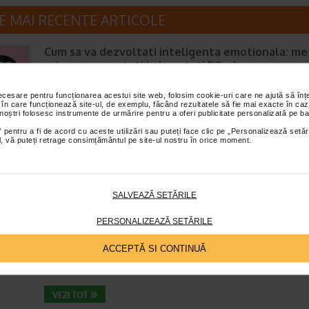
E MAI RECENTE ARTICOLE
Cum sa va dezvoltati inteligenta emotionala: m
prin care va puteti imbunatati EQ-ul
Boli neurologice si psihice
Timp de citire:
4 minute, 39 secunde
6 augus
necesare pentru funcționarea acestui site web, folosim cookie-uri care ne ajută să î
 în care funcționează site-ul, de exemplu, făcând rezultatele să fie mai exacte în caz
Inteligenta emotionala (EQ) se refera la capacitatea de a identifica si
 noștri folosesc instrumente de urmărire pentru a oferi publicitate personalizată pe ba
gestiona propriile emotii, precum si emotiile celorlalti. In general, se sp
 pentru a fi de acord cu aceste utilizări sau puteți face clic pe „Personalizează setăr
inteligenta emotionala cuprinde cateva abilitati:…
ial, vă puteți retrage consimțământul pe site-ul nostru în orice moment.
Enurezis: cauze, factori declansatori si solutii
SALVEAZĂ SETĂRILE
Sistem urinar
PERSONALIZEAZĂ SETĂRILE
Timp de citire:
4 minute, 32 secunde
28 iul
Enurezisul este termenul medical pentru pierderea accidentala de urina
ACCEPTĂ SI CONTINUĂ
obicei in timpul somnului. Este o afectiune frecventa atat in randul copii
cat si al adultilor. Enurezisul este considerat…