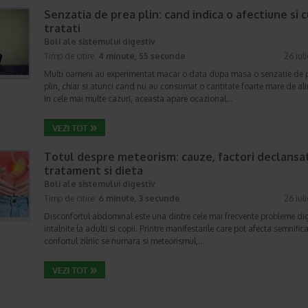
Senzatia de prea plin: cand indica o afectiune si 
tratati
Boli ale sistemului digestiv
Timp de citire:
4 minute, 55 secunde
26 iul
Multi oameni au experimentat macar o data dupa masa o senzatie de 
plin, chiar si atunci cand nu au consumat o cantitate foarte mare de al
In cele mai multe cazuri, aceasta apare ocazional…
Totul despre meteorism: cauze, factori declansat
tratament si dieta
Boli ale sistemului digestiv
Timp de citire:
6 minute, 3 secunde
26 iul
Disconfortul abdominal este una dintre cele mai frecvente probleme di
intalnite la adulti si copii. Printre manifestarile care pot afecta semnifica
confortul zilnic se numara si meteorismul,…