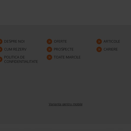
DESPRE NOI
OFERTE
ARTICOLE
CUM REZERV
PROSPECTE
CARIERE
POLITICA DE
TOATE MARCILE
CONFIDENTIALITATE
Varianta pentru mobile