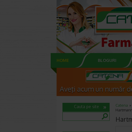
HOME
BLOGURI
Catena
Cauta pe site
Hartmann
Hartm