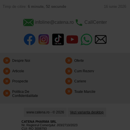
Timp de citire:
6 minute, 52 secunde
16 iunie 2026
infoline@catena.ro
CallCenter
Despre Noi
Oferte
Articole
Cum Rezerv
Prospecte
Cariere
Politica De
Toate Marcile
Confidentialitate
www.catena.ro - © 2026
Vezi varianta desktop
CATENA PHARMA SRL
Nr. Registrul Comerţului: J03/2710/2023
CUI: RO 3008793