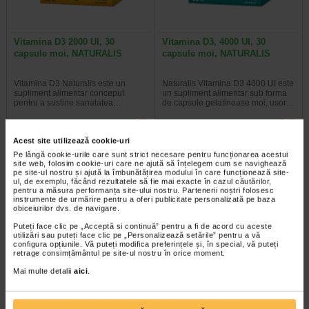
Vitamina D3 2000 UI, 30
Vitamina D3, 4000 UI, 30
capsule moi, NATURALIS
capsule moi, NATURALIS
Vitamina D3 Naturalis este un
Naturalis Vitamina D3 4000 UI este
supliment alimentar conceput
un supliment alimentar sub forma
pentru a sustine sanatatea…
de capsule gelatinoase moi, usor…
Acest site utilizează cookie-uri
Pe lângă cookie-urile care sunt strict necesare pentru funcționarea acestui
site web, folosim cookie-uri care ne ajută să înțelegem cum se navighează
Plătești 2, primești 3
Plătești 2, primești 3
pe site-ul nostru și ajută la îmbunătățirea modului în care funcționează site-
ul, de exemplu, făcând rezultatele să fie mai exacte în cazul căutărilor,
pentru a măsura performanța site-ului nostru. Partenerii noștri folosesc
instrumente de urmărire pentru a oferi publicitate personalizată pe baza
obiceiurilor dvs. de navigare.
Puteți face clic pe „Acceptă si continuă” pentru a fi de acord cu aceste
utilizări sau puteți face clic pe „Personalizează setările” pentru a vă
configura opțiunile. Vă puteți modifica preferințele și, în special, vă puteți
retrage consimțământul pe site-ul nostru în orice moment.
Tonico junior 10 monodoze, 12
Vitamina C, 20 comprimate
Mai multe detalii
aici
.
ml, Benesio
masticabile, NATURALIS