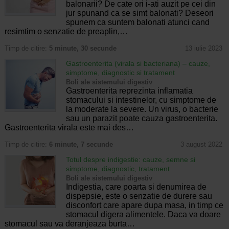
balonarii? De cate ori i-ati auzit pe cei din
jur spunand ca se simt balonati? Deseori
spunem ca suntem balonati atunci cand
resimtim o senzatie de preaplin,…
Timp de citire:
5 minute, 30 secunde
13 iulie 2023
Gastroenterita (virala si bacteriana) – cauze,
simptome, diagnostic si tratament
Boli ale sistemului digestiv
Gastroenterita reprezinta inflamatia
stomacului si intestinelor, cu simptome de
la moderate la severe. Un virus, o bacterie
sau un parazit poate cauza gastroenterita.
Gastroenterita virala este mai des…
Timp de citire:
6 minute, 7 secunde
3 august 2022
Totul despre indigestie: cauze, semne si
simptome, diagnostic, tratament
Boli ale sistemului digestiv
Indigestia, care poarta si denumirea de
dispepsie, este o senzatie de durere sau
disconfort care apare dupa masa, in timp ce
stomacul digera alimentele. Daca va doare
stomacul sau va deranjeaza burta…