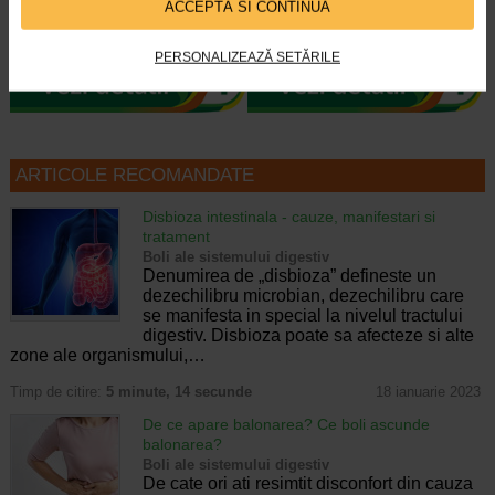
TONICO Junior este un supliment
Naturalis Vitamina C este un
ACCEPTĂ SI CONTINUĂ
alimentar cu indulcitor, special
supliment alimentar sub forma de
conceput pentru copii, care…
comprimate masticabile, usor de…
PERSONALIZEAZĂ SETĂRILE
ARTICOLE RECOMANDATE
Disbioza intestinala - cauze, manifestari si
tratament
Boli ale sistemului digestiv
Denumirea de „disbioza” defineste un
dezechilibru microbian, dezechilibru care
se manifesta in special la nivelul tractului
digestiv. Disbioza poate sa afecteze si alte
zone ale organismului,…
Timp de citire:
5 minute, 14 secunde
18 ianuarie 2023
De ce apare balonarea? Ce boli ascunde
balonarea?
Boli ale sistemului digestiv
De cate ori ati resimtit disconfort din cauza