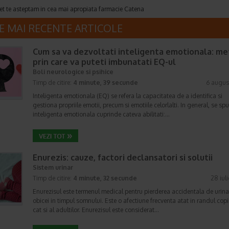
et te asteptam in cea mai apropiata farmacie Catena
E MAI RECENTE ARTICOLE
Cum sa va dezvoltati inteligenta emotionala: m
prin care va puteti imbunatati EQ-ul
Boli neurologice si psihice
Timp de citire:
4 minute, 39 secunde
6 augus
Inteligenta emotionala (EQ) se refera la capacitatea de a identifica si
gestiona propriile emotii, precum si emotiile celorlalti. In general, se sp
inteligenta emotionala cuprinde cateva abilitati:…
Enurezis: cauze, factori declansatori si solutii
Sistem urinar
Timp de citire:
4 minute, 32 secunde
28 iul
Enurezisul este termenul medical pentru pierderea accidentala de urina
obicei in timpul somnului. Este o afectiune frecventa atat in randul copii
cat si al adultilor. Enurezisul este considerat…