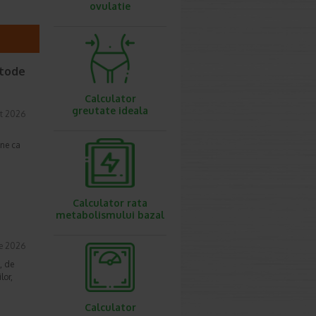
ovulatie
etode
Calculator
greutate ideala
t 2026
une ca
Calculator rata
metabolismului bazal
ie 2026
, de
lor,
Calculator