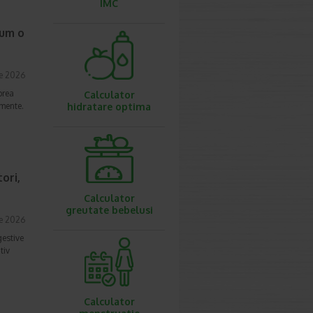
IMC
cum o
ie 2026
prea
Calculator
imente.
hidratare optima
ori,
Calculator
greutate bebelusi
ie 2026
gestive
tiv
Calculator