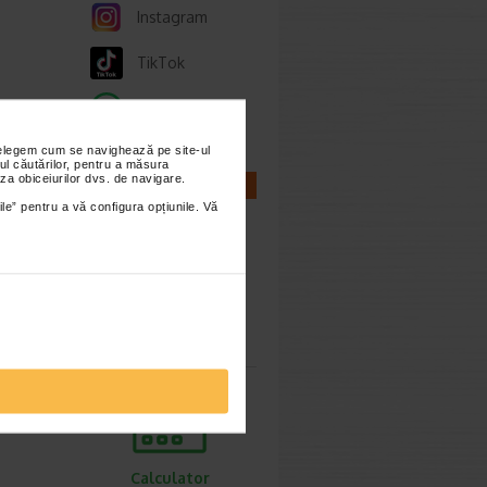
Instagram
TikTok
Whatsapp
nțelegem cum se navighează pe site-ul
ul căutărilor, pentru a măsura
za obiceiurilor dvs. de navigare.
CALCULATOARE
ile” pentru a vă configura opțiunile. Vă
ta si
a sa fie
Calculator
sarcina
Calculator