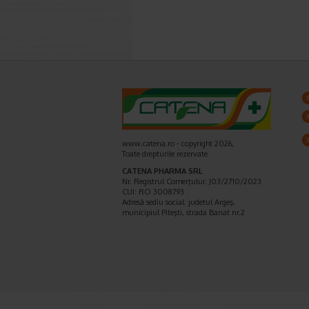
www.catena.ro - copyright 2026,
Toate drepturile rezervate
CATENA PHARMA SRL
Nr. Registrul Comerţului: J03/2710/2023
CUI: RO 3008793
Adresă sediu social: judetul Argeş,
municipiul Piteşti, strada Banat nr.2