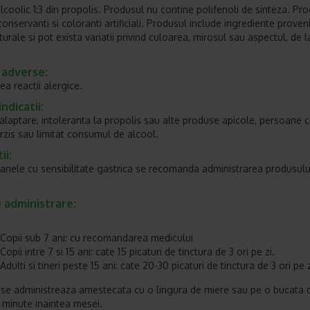
alcoolic 1:3 din propolis. Produsul nu contine polifenoli de sinteza. Pr
onservanti si coloranti artificiali. Produsul include ingrediente proven
urale si pot exista variatii privind culoarea, mirosul sau aspectul, de l
 adverse:
ea reactii alergice.
ndicatii:
 alaptare, intoleranta la propolis sau alte produse apicole, persoane c
erzis sau limitat consumul de alcool.
ii:
anele cu sensibilitate gastrica se recomanda administrarea produsul
 administrare:
Copii sub 7 ani: cu recomandarea medicului
Copii intre 7 si 15 ani: cate 15 picaturi de tinctura de 3 ori pe zi.
Adulti si tineri peste 15 ani: cate 20-30 picaturi de tinctura de 3 ori pe z
 se administreaza amestecata cu o lingura de miere sau pe o bucata d
 minute inaintea mesei.