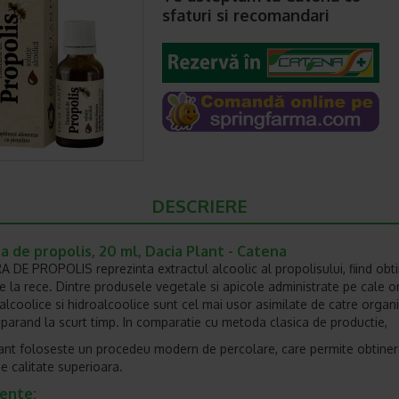
sfaturi si recomandari
DESCRIERE
a de propolis, 20 ml, Dacia Plant - Catena
 DE PROPOLIS reprezinta extractul alcoolic al propolisului, fiind obti
e la rece. Dintre produsele vegetale si apicole administrate pe cale or
e alcoolice si hidroalcoolice sunt cel mai usor asimilate de catre organ
aparand la scurt timp. In comparatie cu metoda clasica de productie,
ant foloseste un procedeu modern de percolare, care permite obtiner
e calitate superioara.
iente: