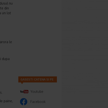
odusul nu
ite din
a un lot
arora le
ui dupa
GASESTI CATENA SI PE
Youtube
i.
e paine,
Facebook