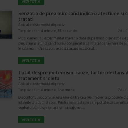
Senzatia de prea plin: cand indica o afectiune si 
tratati
Boli ale sistemului digestiv
Timp de citire:
4 minute, 55 secunde
26 iul
Multi oameni au experimentat macar o data dupa masa o senzatie de 
plin, chiar si atunci cand nu au consumat o cantitate foarte mare de al
In cele mai multe cazuri, aceasta apare ocazional…
Totul despre meteorism: cauze, factori declansat
tratament si dieta
Boli ale sistemului digestiv
Timp de citire:
6 minute, 3 secunde
26 iul
Disconfortul abdominal este una dintre cele mai frecvente probleme di
intalnite la adulti si copii. Printre manifestarile care pot afecta semnifica
confortul zilnic se numara si meteorismul,…