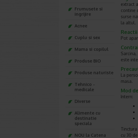
extract 
Frumusete si
contine c
ingrijire
surse nat
la altul.
Acnee
Reactii
Cuplu si sex
Pot apar
Contrai
Mama si copilul
Sarcina,
este int
Produse BIO
Precaut
Produse naturiste
La perso
masa.
Tehnico -
medicale
Mod de
Intern:
Diverse
Alimente cu
destinatie
speciala
Tinctura
NOU la Catena
cu 30 de