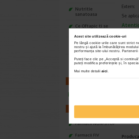
Extern:
Nutritie
sanatoasa
Se aplic
Atentio
Ce Oftapic ti se
potriveste
Produsul
Acest site utilizează cookie-uri
A se agit
Adora – Adorabili
Pe lângă cookie-urile care sunt strict 
nostru și ajută la îmbunătățirea modului
din prima clipa
A nu se 
performanța site-ului nostru. Partenerii
A nu se 
Puteți face clic pe „Acceptă si continuă”
Seturi cadou
puteți modifica preferințele și, în spec
Baylis&Harding
Produsul
Mai multe detalii
aici
.
echilibra
CONTACT
Pastrati
necesar sa
infoline@catena.ro
Conditi
A se past
FARMACII
Mod de
Flacon d
Farmacii NON-STOP
Farmacii FIV
Produca