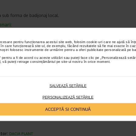
a sub forma de badijonaj local.
nari:
 contine propolis.
a inainte de utilizare.
necesare pentru funcționarea acestui site web, folosim cookie-uri care ne ajută să î
 în care funcționează site-ul, de exemplu, făcând rezultatele să fie mai exacte în caz
lasa la indemana si la vederea copiilor.
 noștri folosesc instrumente de urmărire pentru a oferi publicitate personalizată pe ba
depasi doza recomandata pentru consumul zilnic.
 pentru a fi de acord cu aceste utilizări sau puteți face clic pe „Personalizează setăr
ial, vă puteți retrage consimțământul pe site-ul nostru în orice moment.
 este un supliment alimentar si nu trebuie sa inlocuiasca o dieta varia
ta si un stil de viata sanatos.
 acest prospect pe toata durata utilizarii produsului deoarece s-ar pute
SALVEAZĂ SETĂRILE
 il recititi.
i de pastrare:
PERSONALIZEAZĂ SETĂRILE
ra bine inchis, ferit de lumina, umiditate si caldura.
ACCEPTĂ SI CONTINUĂ
 prezentare:
e sticla de 20 ml cu picurator.
tor:
DACIA PLANT