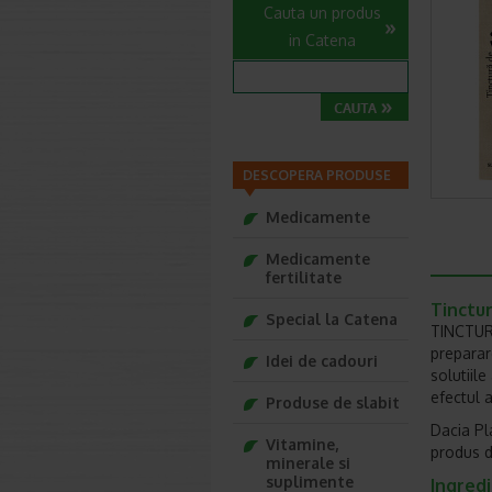
Cauta un produs
in Catena
DESCOPERA PRODUSE
Medicamente
Medicamente
fertilitate
Tinctur
Special la Catena
TINCTURA
preparar
Idei de cadouri
solutiil
efectul 
Produse de slabit
Dacia Pl
Vitamine,
produs d
minerale si
suplimente
Ingred