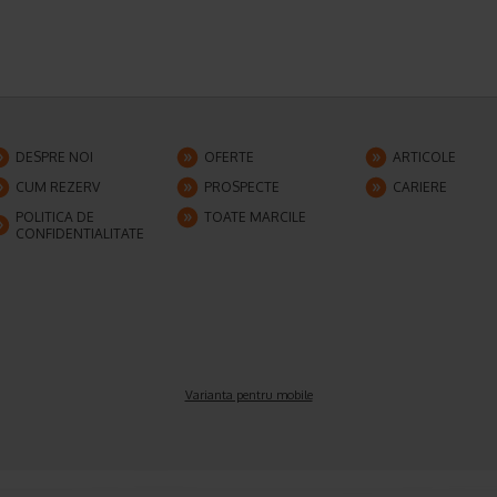
DESPRE NOI
OFERTE
ARTICOLE
CUM REZERV
PROSPECTE
CARIERE
POLITICA DE
TOATE MARCILE
CONFIDENTIALITATE
Varianta pentru mobile