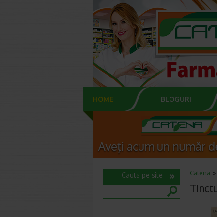
HOME
BLOGURI
Catena
Cauta pe site
Tinctu