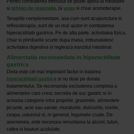
Pentru combaterea stresului se poate apela la meditatie
si
tehnici de respiratie
, la
yoga
si chiar aromoterapie.
Terapiile complementare, asa cum sunt acupunctura si
reflexoterapia, sunt de un real ajutor in combaterea
hiperaciditatii gastrice. Pe de alta parte, activitatea fizica,
chiar si plimbarile scurte dupa masa, imbunatatesc
activitatea digestiva si regleaza tranzitul intestinal.
Alimentatia recomandata in hiperaciditate
gastrica
Dieta este cel mai important factor in tratarea
hiperaciditatii gastrice
si nu doar pe durata
tratamentului. Se recomanda excluderea completa a
alimentelor care cresc secretia de suc gastric si in
aceasta categorie intra prajelile, grasimile, alimentele
picante, acre sau sarate, muraturile, dulciurile, rosiile,
ceapa, usturoiul si, in general, legumele crude. De
asemenea, este necesara renuntarea la alcool, tutun,
cafea si bauturi acidulate.