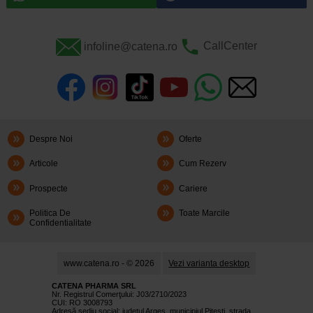
infoline@catena.ro
CallCenter
Despre Noi
Oferte
Articole
Cum Rezerv
Prospecte
Cariere
Politica De
Toate Marcile
Confidentialitate
www.catena.ro - © 2026
Vezi varianta desktop
CATENA PHARMA SRL
Nr. Registrul Comerţului: J03/2710/2023
CUI: RO 3008793
Adresă sediu social: judetul Argeş, municipiul Piteşti, strada