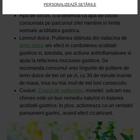
recomanda cateva inghitituri de doua sau trei ori pe
PERSONALIZEAZĂ SETĂRILE
zi.
Apa de cocos. S-a observat ca apa de cocos
consumata pe parcursul zilei mentine in limite
normale aciditatea gastrica.
Lemnul dulce. Pulberea obtinuta din radacina de
lemn dulce
are efect in combaterea aciditatii
gastrice si, totodata, are actiune antiinflamatoare si
ajuta la refacerea mucoasei gastrice. Se
recomanda consumul unei lingurite de pulbere de
lemn dulce de trei ori pe zi, cu 30 de minute inainte
de masa, insa nu mai mult de trei luni consecutiv.
Ceaiuri.
Ceaiul de galbenele
, musetel, salcam sau
chimen este un bun remediu naturist in tratarea
aciditatii gastrice. In plus, actioneaza ca un veritabil
pansament gastric, avand efect cicatrizant.