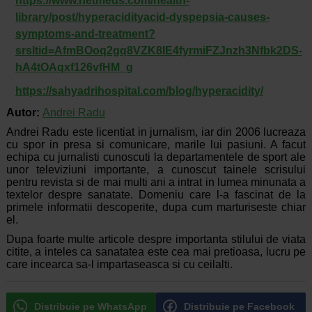
https://www.netmeds.com/health-
library/post/hyperacidityacid-dyspepsia-causes-
symptoms-and-treatment?
srsltid=AfmBOoq2gq8VZK8IE4fyrmiFZJnzh3Nfbk2DS-
hA4tOAqxf126vfHM_g
https://sahyadrihospital.com/blog/hyperacidity/
Autor:
Andrei Radu
Andrei Radu este licentiat in jurnalism, iar din 2006 lucreaza
cu spor in presa si comunicare, marile lui pasiuni. A facut
echipa cu jurnalisti cunoscuti la departamentele de sport ale
unor televiziuni importante, a cunoscut tainele scrisului
pentru revista si de mai multi ani a intrat in lumea minunata a
textelor despre sanatate. Domeniu care l-a fascinat de la
primele informatii descoperite, dupa cum marturiseste chiar
el.
Dupa foarte multe articole despre importanta stilului de viata
citite, a inteles ca sanatatea este cea mai pretioasa, lucru pe
care incearca sa-l impartaseasca si cu ceilalti.
Distribuie pe WhatsApp
Distribuie pe Facebook