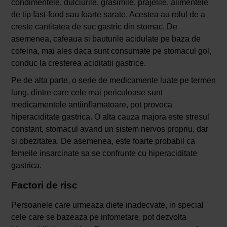
condimentele, dulciurile, grasimile, prajelile, alimentele
de tip fast-food sau foarte sarate. Acestea au rolul de a
creste cantitatea de suc gastric din stomac. De
asemenea, cafeaua si bauturile acidulate pe baza de
cofeina, mai ales daca sunt consumate pe stomacul gol,
conduc la cresterea aciditatii gastrice.
Pe de alta parte, o serie de medicamente luate pe termen
lung, dintre care cele mai periculoase sunt
medicamentele antiinflamatoare, pot provoca
hiperaciditate gastrica. O alta cauza majora este stresul
constant, stomacul avand un sistem nervos propriu, dar
si obezitatea. De asemenea, este foarte probabil ca
femeile insarcinate sa se confrunte cu hiperaciditate
gastrica.
Factori de risc
Persoanele care urmeaza diete inadecvate, in special
cele care se bazeaza pe infometare, pot dezvolta