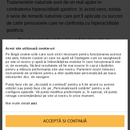
Tratamentele naturiste sunt de un real ajutor in
combaterea hiperaciditatii gastrice. In acest sens, exista
o serie de remedii naturiste care pot fi aplicate cu succes
de catre persoanele care se confrunta cu hiperaciditate
gastrica:
Bicarbonatul de sodiu. Un varf de lingurita de
bicarbonat de sodiu dizolvat intr-un pahar cu apa
Acest site utilizează cookie-uri
reduce aciditatea gastrica si combate flatulenta.
Pe lângă cookie-urile care sunt strict necesare pentru funcționarea acestui
site web, folosim cookie-uri care ne ajută să înțelegem cum se navighează
Este de preferat sa se bea pe stomacul gol,
pe site-ul nostru și ajută la îmbunătățirea modului în care funcționează site-
ul, de exemplu, făcând rezultatele să fie mai exacte în cazul căutărilor,
dimineata.
pentru a măsura performanța site-ului nostru. Partenerii noștri folosesc
instrumente de urmărire pentru a oferi publicitate personalizată pe baza
Calciul.
Calciul
din lapte este un bun aliat in
obiceiurilor dvs. de navigare.
reducerea aciditatii din stomac. Se recomanda un
Puteți face clic pe „Acceptă si continuă” pentru a fi de acord cu aceste
pahar de lapte rece dupa masa.
utilizări sau puteți face clic pe „Personalizează setările” pentru a vă
configura opțiunile. Vă puteți modifica preferințele și, în special, vă puteți
Menta.
Ceaiul de menta
sau mestecarea frunzelor
retrage consimțământul pe site-ul nostru în orice moment.
de menta dupa masa poate reduce aciditatea
Mai multe detalii
aici
.
stomacului.
Ghimbirul. Ceaiul sau sucul de ghimbir are efecte
ACCEPTĂ SI CONTINUĂ
benefice in reglarea aciditatii gastrice. Se