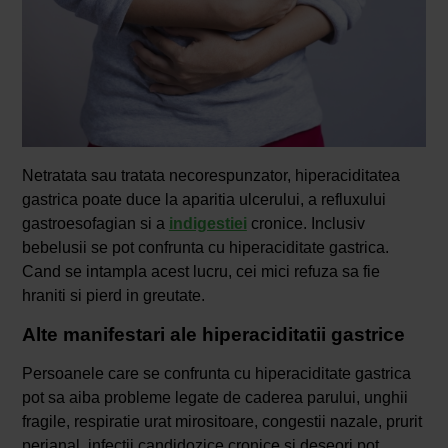
Netratata sau tratata necorespunzator, hiperaciditatea
gastrica poate duce la aparitia ulcerului, a refluxului
gastroesofagian si a
indigestiei
cronice. Inclusiv
bebelusii se pot confrunta cu hiperaciditate gastrica.
Cand se intampla acest lucru, cei mici refuza sa fie
hraniti si pierd in greutate.
Alte manifestari ale hiperaciditatii gastrice
Persoanele care se confrunta cu hiperaciditate gastrica
pot sa aiba probleme legate de caderea parului, unghii
fragile, respiratie urat mirositoare, congestii nazale, prurit
perianal, infectii candidozice cronice si deseori pot