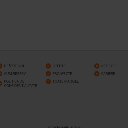
DESPRE NOI
OFERTE
ARTICOLE
CUM REZERV
PROSPECTE
CARIERE
POLITICA DE
TOATE MARCILE
CONFIDENTIALITATE
Varianta pentru mobile