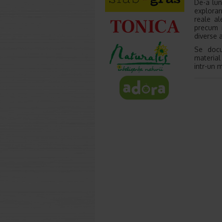
De-a lun
exploran
reale al
precum i
diverse a
Se docu
material
intr-un 