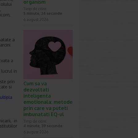
organism
colului
Timp de citire:
,
5 minute, 24 secunde
icorn,
6 august 2026
natate a
arcini
cvata a
 lucrul in
ste prin
Cum sa va
tate si
dezvoltati
inteligenta
ultipla
emotionala: metode
prin care va puteti
imbunatati EQ-ul
carii, in
Timp de citire:
itutiilor
4 minute, 39 secunde
6 august 2026