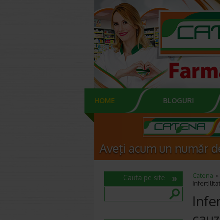
HOME
BLOGURI
Catena
Cauta pe site
Infertili
Infe
cauz