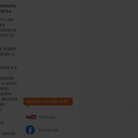
oximativ
erita.
 in care
are
evaluarea
entul la
me legate
itate si
 lunara a
 glanda
e scazuta
mplu,
ipalul
u absenta
GASESTI CATENA SI PE
ale
e
Youtube
ul
Facebook
t asocia