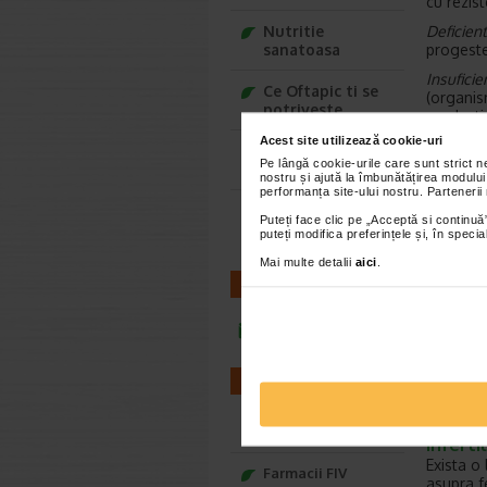
cu rezist
Nutritie
Deficient
sanatoasa
progeste
Insufici
Ce Oftapic ti se
(organis
potriveste
producti
Acest site utilizează cookie-uri
Cuprins
Adora – Adorabili
Infert
Pe lângă cookie-urile care sunt strict 
din prima clipa
nostru și ajută la îmbunătățirea modului
Infert
performanța site-ului nostru. Partenerii
Alte 
Seturi cadou
Puteți face clic pe „Acceptă si continuă”
Baylis&Harding
puteți modifica preferințele și, în spec
Inferti
Mai multe detalii
aici
.
Impreuna
CONTACT
Vorbim a
cicatrici
infoline@catena.ro
tranzitul
exemplul 
in mod s
FARMACII
captuses
oricarei 
Farmacii NON-STOP
Infertil
Exista o 
Farmacii FIV
asupra fe