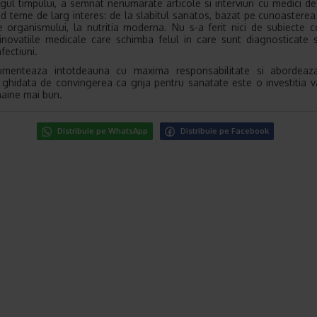
gul timpului, a semnat nenumarate articole si interviuri cu medici d
d teme de larg interes: de la slabitul sanatos, bazat pe cunoasterea
e organismului, la nutritia moderna. Nu s-a ferit nici de subiecte 
novatiile medicale care schimba felul in care sunt diagnosticate s
fectiuni.
menteaza intotdeauna cu maxima responsabilitate si abordeaza
 ghidata de convingerea ca grija pentru sanatate este o investitia 
maine mai bun.
Distribuie pe WhatsApp
Distribuie pe Facebook