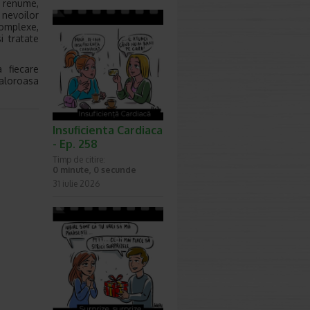
e renume,
 nevoilor
complexe,
i tratate
 fiecare
valoroasa
Insuficienta Cardiaca
- Ep. 258
Timp de citire:
0 minute, 0 secunde
31 iulie 2026