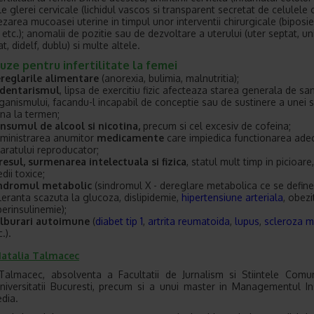
e glerei cervicale (lichidul vascos si transparent secretat de celulele 
lezarea mucoasei uterine in timpul unor interventii chirurgicale (biposie
 etc.); anomalii de pozitie sau de dezvoltare a uterului (uter septat, un
t, didelf, dublu) si multe altele.
uze pentru infertilitate la femei
reglarile alimentare
(anorexia, bulimia, malnutritia);
dentarismul
, lipsa de exercitiu fizic afecteaza starea generala de sa
ganismului, facandu-l incapabil de conceptie sau de sustinere a unei s
na la termen;
nsumul de alcool si nicotina,
precum si cel excesiv de cofeina;
ministrarea anumitor
medicamente
care impiedica functionarea ade
aratului reproducator;
resul, surmenarea intelectuala si fizica
, statul mult timp in picioare,
dii toxice;
ndromul metabolic
(sindromul X - dereglare metabolica ce se define
leranta scazuta la glucoza, dislipidemie,
hipertensiune arteriala
, obezi
perinsulinemie);
lburari autoimune
(
diabet tip 1
,
artrita reumatoida
,
lupus
,
scleroza m
.).
atalia Talmacec
Talmacec, absolventa a Facultatii de Jurnalism si Stiintele Comuni
niversitatii Bucuresti, precum si a unui master in Managementul Inst
dia.