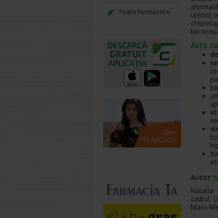
anamaliil
Toate farmaciile
uterin); 
chiuretaj
bircornua
Alte ca
de
se
or
pa
co
ad
ap
st
me
si
to
hi
tu
etc
Autor:
N
Natalia 
cadrul U
Mass-Me