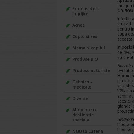
Aproape
incapaci
Frumusete si
40-50% d
ingrijire
Infertil
au avut 
Acnee
pentru i
dupa doa
Cuplu si sex
aceasta 
Imposibil
Mama si copilul
de
ovula
au drept
Produse BIO
Secretia
Produse naturiste
ovulatie
Hormone)
pituitara
Tehnico -
sau obez
medicale
10% din 
semn al 
Diverse
acestora
glandei 
Alimente cu
prolacti
destinatie
Sindromu
speciala
hipotalam
hipersec
NOU la Catena