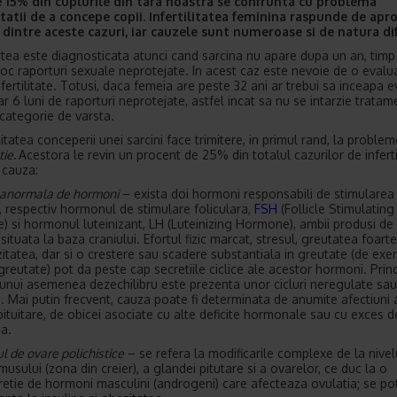
 15% din cuplurile din tara noastra se confrunta cu problema
tatii de a concepe copii. Infertilitatea feminina raspunde de apr
intre aceste cazuri, iar cauzele sunt numeroase si de natura dif
itatea este diagnosticata atunci cand sarcina nu apare dupa un an, timp
loc raporturi sexuale neprotejate. In acest caz este nevoie de o evalu
nfertilitate. Totusi, daca femeia are peste 32 ani ar trebui sa inceapa 
r 6 luni de raporturi neprotejate, astfel incat sa nu se intarzie tratam
categorie de varsta.
itatea conceperii unei sarcini face trimitere, in primul rand, la proble
tie.
Acestora le revin un procent de 25% din totalul cazurilor de infertil
 cauza:
 anormala de hormoni
– exista doi hormoni responsabili de stimularea
i, respectiv hormonul de stimulare foliculara,
FSH
(Follicle Stimulating
 si hormonul luteinizant, LH (Luteinizing Hormone), ambii produsi de
 situata la baza craniului. Efortul fizic marcat, stresul, greutatea foart
itatea, dar si o crestere sau scadere substantiala in greutate (de exe
greutate) pot da peste cap secretiile ciclice ale acestor hormoni. Princ
unui asemenea dezechilibru este prezenta unor cicluri neregulate sa
. Mai putin frecvent, cauza poate fi determinata de anumite afectiuni 
pituitare, de obicei asociate cu alte deficite hormonale sau cu exces d
na.
l de ovare polichistice
– se refera la modificarile complexe de la nivel
usului (zona din creier), a glandei pitutare si a ovarelor, ce duc la o
retie de hormoni masculini (androgeni) care afecteaza ovulatia; se po