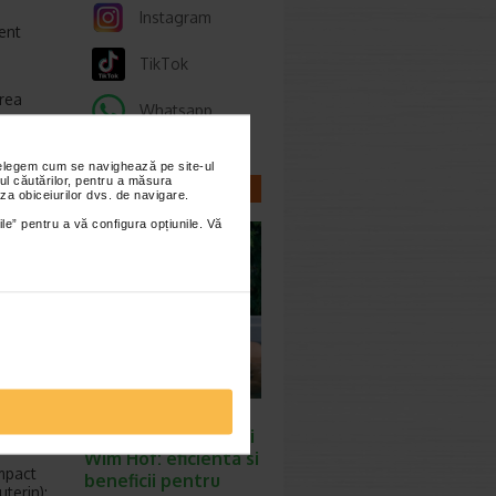
Instagram
ent
TikTok
erea
Whatsapp
nțelegem cum se navighează pe site-ul
ul căutărilor, pentru a măsura
CELE MAI NOI
za obiceiurilor dvs. de navigare.
ARTICOLE
ile” pentru a vă configura opțiunile. Vă
ei.
ese,
complet
ina este
 refera,
elul
Descoperiti
efectele respiratiei
Wim Hof: eficienta si
impact
beneficii pentru
uterin);