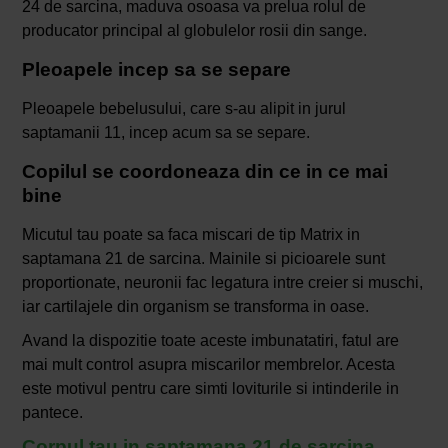
24 de sarcina, maduva osoasa va prelua rolul de
producator principal al globulelor rosii din sange.
Pleoapele incep sa se separe
Pleoapele bebelusului, care s-au alipit in jurul
saptamanii 11, incep acum sa se separe.
Copilul se coordoneaza din ce in ce mai
bine
Micutul tau poate sa faca miscari de tip Matrix in
saptamana 21 de sarcina. Mainile si picioarele sunt
proportionate, neuronii fac legatura intre creier si muschi,
iar cartilajele din organism se transforma in oase.
Avand la dispozitie toate aceste imbunatatiri, fatul are
mai mult control asupra miscarilor membrelor. Acesta
este motivul pentru care simti loviturile si intinderile in
pantece.
Corpul tau in saptamana 21 de sarcina