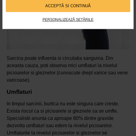
ACCEPTĂ SI CONTINUĂ
PERSONALIZEAZĂ SETĂRILE
Sarcina poate influenta si circulatia sanguina. Din
aceasta cauza, poti observa mici umflaturi la nivelul
picioarelor si gleznelor (cunoscute drept varice sau vene
varicoase).
Umflaturi
In timpul sarcinii, burtica nu este singura care creste.
Exista riscul ca si picioarele si gleznele sa se umfle.
Specialistii anunta ca aproape 80% dintre gravide
dezvolta umflaturi sau edem la nivelul picioarelor.
Umflaturile la nivelul picioarelor si gleznelor se