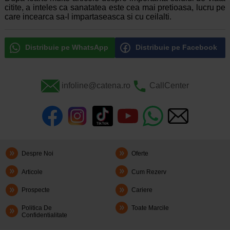
citite, a inteles ca sanatatea este cea mai pretioasa, lucru pe
care incearca sa-l impartaseasca si cu ceilalti.
Distribuie pe WhatsApp
Distribuie pe Facebook
infoline@catena.ro
CallCenter
Despre Noi
Oferte
Articole
Cum Rezerv
Prospecte
Cariere
Politica De
Toate Marcile
Confidentialitate