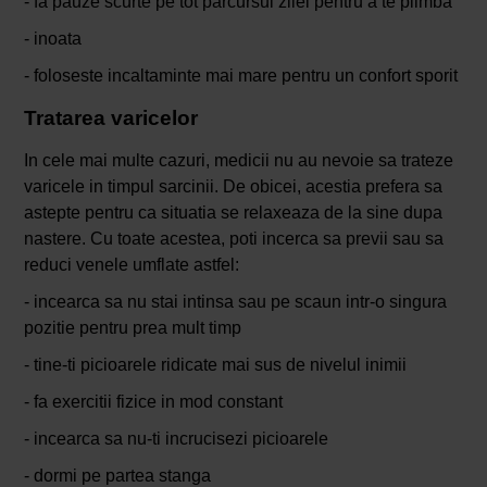
- fa pauze scurte pe tot parcursul zilei pentru a te plimba
- inoata
- foloseste incaltaminte mai mare pentru un confort sporit
Tratarea varicelor
In cele mai multe cazuri, medicii nu au nevoie sa trateze
varicele in timpul sarcinii. De obicei, acestia prefera sa
astepte pentru ca situatia se relaxeaza de la sine dupa
nastere. Cu toate acestea, poti incerca sa previi sau sa
reduci venele umflate astfel:
- incearca sa nu stai intinsa sau pe scaun intr-o singura
pozitie pentru prea mult timp
- tine-ti picioarele ridicate mai sus de nivelul inimii
- fa exercitii fizice in mod constant
- incearca sa nu-ti incrucisezi picioarele
- dormi pe partea stanga