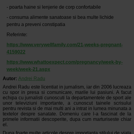
- poarta haine si lenjerie de corp confortabile
- consuma alimente sanatoase si bea multe lichide
pentru a preveni constipatia
Referinte:
https://www.verywellfamily.com/21-weeks-pregnant-
4159022
https://www.whattoexpect.com/pregnancy/week-by-
week/week-21.aspx
Autor:
Andrei Radu
Andrei Radu este licentiat in jurnalism, iar din 2006 lucreaza
cu spor in presa si comunicare, marile lui pasiuni. A facut
echipa cu jurnalisti cunoscuti la departamentele de sport ale
unor televiziuni importante, a cunoscut tainele scrisului
pentru revista si de mai multi ani a intrat in lumea minunata a
textelor despre sanatate. Domeniu care l-a fascinat de la
primele informatii descoperite, dupa cum marturiseste chiar
el.
Dupa foarte multe articole despre importanta stilului de viata