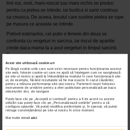
linii roz, rosii, maro-roscat sau maro inchis se produc
pentru ca pielea se intinde, iar burtica si sanii continua
sa creasca. De aceea, tesutul care sustine pielea se rupe
pe masura ce aceasta se intinde.
Potrivit estimarilor, cel putin o femeie din doua se
confrunta cu vergeturi in sarcina, iar riscul de aparitie
creste daca mama ta a avut vergeturi in timpul sarcinii.
De asemenea, acumularea in greutate te poate
predispune la vergeturi, acesta fiind un alt motiv bun sa
Acest site utilizează cookie-uri
iei in greutate treptat si constant. Mai precis, se
Pe lângă cookie-urile care sunt strict necesare pentru funcționarea acestui
site web, folosim cookie-uri care ne ajută să înțelegem cum se navighează
recomanda sa iei aproximativ 0,5 kg pe saptamana in
pe site-ul nostru și ajută la îmbunătățirea modului în care funcționează site-
ul, de exemplu, făcând rezultatele să fie mai exacte în cazul căutărilor,
aceste zile.
pentru a măsura performanța site-ului nostru. Partenerii noștri folosesc
instrumente de urmărire pentru a oferi publicitate personalizată pe baza
obiceiurilor dvs. de navigare.
Puteți face clic pe „Acceptă si continuă” pentru a fi de acord cu aceste
utilizări sau puteți face clic pe „Personalizează setările” pentru a vă
configura opțiunile. Vă puteți modifica preferințele și, în special, vă puteți
retrage consimțământul pe site-ul nostru în orice moment.
Mai multe detalii
aici
.