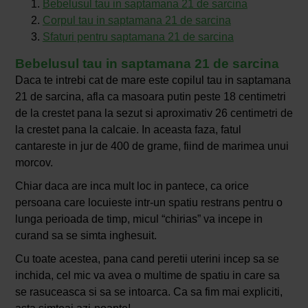
Bebelusul tau in saptamana 21 de sarcina
Corpul tau in saptamana 21 de sarcina
Sfaturi pentru saptamana 21 de sarcina
Bebelusul tau in saptamana 21 de sarcina
Daca te intrebi cat de mare este copilul tau in saptamana
21 de sarcina, afla ca masoara putin peste 18 centimetri
de la crestet pana la sezut si aproximativ 26 centimetri de
la crestet pana la calcaie. In aceasta faza, fatul
cantareste in jur de 400 de grame, fiind de marimea unui
morcov.
Chiar daca are inca mult loc in pantece, ca orice
persoana care locuieste intr-un spatiu restrans pentru o
lunga perioada de timp, micul “chirias” va incepe in
curand sa se simta inghesuit.
Cu toate acestea, pana cand peretii uterini incep sa se
inchida, cel mic va avea o multime de spatiu in care sa
se rasuceasca si sa se intoarca. Ca sa fim mai expliciti,