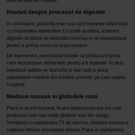
asta simteai azi-noapte!
Noutati despre procesul de digestie
In continuare, placenta este cea care hraneste bebelusul
cu majoritatea nutrientilor. Cu toate acestea, sistemul
digestiv al fatului se dezvolta continuu si se maturizeaza
pentru a prelua acest rol dupa nastere.
De asemenea, pancreasul incepe sa produca enzime
care descompun alimentele pentru a fi digerate. In plus,
intestinul subtire se dezvolta si mai mult si preia
substantele nutritive din lichidul amniotic pe care copilul
il inghite.
Maduva osoasa si globulele rosii
Pana in acest moment, ficatul bebelusului era cel care
producea cele mai multe globule rosii din sange.
Incepand cu saptamana 21 de sarcina, maduva osoasa a
copilului devine principalul artizan. Pana in saptamana