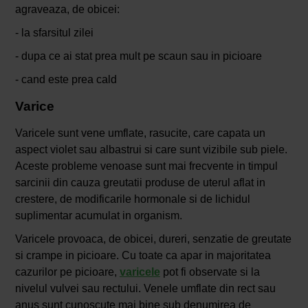
agraveaza, de obicei:
- la sfarsitul zilei
- dupa ce ai stat prea mult pe scaun sau in picioare
- cand este prea cald
Varice
Varicele sunt vene umflate, rasucite, care capata un
aspect violet sau albastrui si care sunt vizibile sub piele.
Aceste probleme venoase sunt mai frecvente in timpul
sarcinii din cauza greutatii produse de uterul aflat in
crestere, de modificarile hormonale si de lichidul
suplimentar acumulat in organism.
Varicele provoaca, de obicei, dureri, senzatie de greutate
si crampe in picioare. Cu toate ca apar in majoritatea
cazurilor pe picioare,
varicele
pot fi observate si la
nivelul vulvei sau rectului. Venele umflate din rect sau
anus sunt cunoscute mai bine sub denumirea de