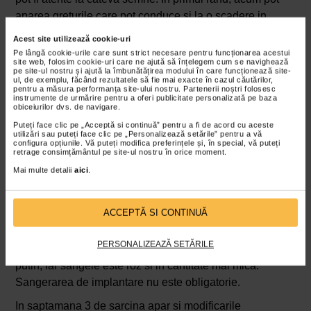
aparea greturile care pot conduce si la o scadere in
greutate, dat fiind ca multe viitoare mamici resimt
Acest site utilizează cookie-uri
repulsie fata de anumite alimente sau mirosuri. Tot in
Pe lângă cookie-urile care sunt strict necesare pentru funcționarea acestui
site web, folosim cookie-uri care ne ajută să înțelegem cum se navighează
saptamana 3 de sarcina, pot aparea crampele
pe site-ul nostru și ajută la îmbunătățirea modului în care funcționează site-
ul, de exemplu, făcând rezultatele să fie mai exacte în cazul căutărilor,
abdominale si se pot inteti scurgerile vaginale, iar unele
pentru a măsura performanța site-ului nostru. Partenerii noștri folosesc
femei pot avea chiar sangerari. Aceste sangerari sunt
instrumente de urmărire pentru a oferi publicitate personalizată pe baza
obiceiurilor dvs. de navigare.
foarte asemanatoare cu ciclul menstrual, motiv pentru
Puteți face clic pe „Acceptă si continuă” pentru a fi de acord cu aceste
care pot fi usor confundate si unele femei pot considera
utilizări sau puteți face clic pe „Personalizează setările” pentru a vă
configura opțiunile. Vă puteți modifica preferințele și, în special, vă puteți
ca este vorba intocmai de menstra, facand abstractie de
retrage consimțământul pe site-ul nostru în orice moment.
posibilitatea existentei unei sarcini. Practic, sangerarea
Mai multe detalii
aici
.
aceasta apare la 10-14 zile dupa conceptie, este
normala si destul de frecventa, si apare atunci cand
ACCEPTĂ SI CONTINUĂ
blastocistul se implanteaza in stratul intern al uterului.
Desi apare cam in aceeasi perioada in care ar fi trebuit
PERSONALIZEAZĂ SETĂRILE
sa vina menstruatia, acest tip de sangerare dureaza mai
putin, iar sangele este roz si in cantitate mai mica.
Sangerarea de implantare nu este obligatorie.
In saptamana 3 de sarcina apar si modificarile