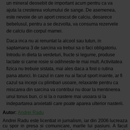
un mineral deosebit de important acum pentru ca va
ajuta la cresterea volumului de sange. De asemenea,
este nevoie de un aport crescut de calciu, deoarece
bebelusul, pentru a se dezvolta, va consuma rezervele
de calciu din corpul mamei.
Daca inca nu ai renuntat la alcool sau tutun, in
saptamana 3 de sarcina va trebui sa o faci obligatoriu.
Introdu in dieta ta verdeturi, fructe si legume, produse
lactate si carne rosie si odihneste-te mai mult. Activitatea
fizica nu trebuie sistata, mai ales daca a fost o rutina
pana atunci. In cazul in care nu ai facut sport inainte, ar fi
cazul sa incepi cu plimbari usoare, relaxante pentru ca
miscarea din sarcina va contribui nu doar la mentinerea
unui tonus bun, ci si la o nastere mai usoara si la
indepartarea anxietatii care poate aparea ulterior nasterii.
Autor:
Andrei Radu
Andrei Radu este licentiat in jurnalism, iar din 2006 lucreaza
cu spor in presa si comunicare, marile lui pasiuni. A facut