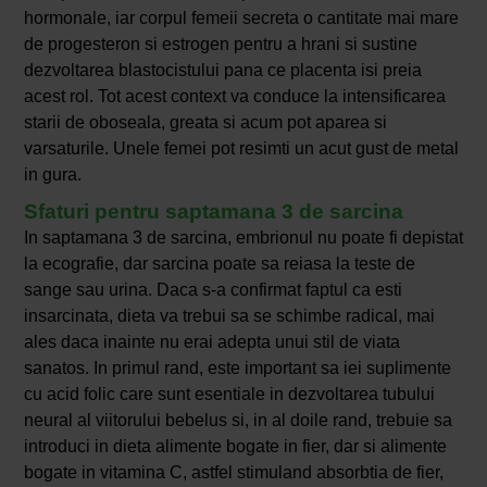
hormonale, iar corpul femeii secreta o cantitate mai mare
de progesteron si estrogen pentru a hrani si sustine
dezvoltarea blastocistului pana ce placenta isi preia
acest rol. Tot acest context va conduce la intensificarea
starii de oboseala, greata si acum pot aparea si
varsaturile. Unele femei pot resimti un acut gust de metal
in gura.
Sfaturi pentru saptamana 3 de sarcina
In saptamana 3 de sarcina, embrionul nu poate fi depistat
la ecografie, dar sarcina poate sa reiasa la teste de
sange sau urina. Daca s-a confirmat faptul ca esti
insarcinata, dieta va trebui sa se schimbe radical, mai
ales daca inainte nu erai adepta unui stil de viata
sanatos. In primul rand, este important sa iei suplimente
cu acid folic care sunt esentiale in dezvoltarea tubului
neural al viitorului bebelus si, in al doile rand, trebuie sa
introduci in dieta alimente bogate in fier, dar si alimente
bogate in vitamina C, astfel stimuland absorbtia de fier,