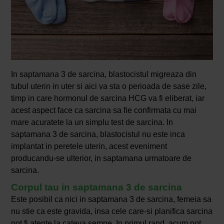
In saptamana 3 de sarcina, blastocistul migreaza din
tubul uterin in uter si aici va sta o perioada de sase zile,
timp in care hormonul de sarcina HCG va fi eliberat, iar
acest aspect face ca sarcina sa fie confirmata cu mai
mare acuratete la un simplu test de sarcina. In
saptamana 3 de sarcina, blastocistul nu este inca
implantat in peretele uterin, acest eveniment
producandu-se ulterior, in saptamana urmatoare de
sarcina.
Corpul tau in saptamana 3 de sarcina
Este posibil ca nici in saptamana 3 de sarcina, femeia sa
nu stie ca este gravida, insa cele care-si planifica sarcina
pot fi atente la cateva semne. In primul rand, acum pot