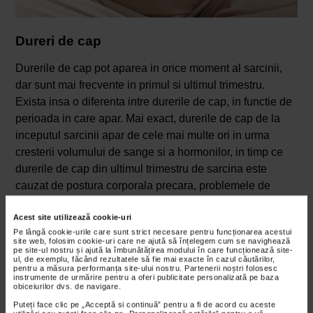
Dureri de cap
Durerile de cap pot aparea in orice moment al sarcinii,
dar sunt mai frecvente in primul si ultimul trimestru.
Exista insa o diferenta intre durerile de cap, in functie de
perioada in care apar. Mai exact, durerile de cap de la
inceputul sarcinii apar de cele mai multe ori in urma
cresterii volumului de sange si a hormonilor, in timp ce
durerile de cap din ultimul trimestru de sarcina este
cauzat de postura corporala precara, problemele de
somn si stresul.
Acest site utilizează cookie-uri
Continua problemele de somn
Pe lângă cookie-urile care sunt strict necesare pentru funcționarea acestui
site web, folosim cookie-uri care ne ajută să înțelegem cum se navighează
pe site-ul nostru și ajută la îmbunătățirea modului în care funcționează site-
Cand te confrunti cu dificultati in a gasi o pozitie
ul, de exemplu, făcând rezultatele să fie mai exacte în cazul căutărilor,
pentru a măsura performanța site-ului nostru. Partenerii noștri folosesc
confortabila, arsuri la stomac, transpiratii nocturne, urinari
instrumente de urmărire pentru a oferi publicitate personalizată pe baza
obiceiurilor dvs. de navigare.
frecvente pe toata durata noptii si anxietatea /
Puteți face clic pe „Acceptă si continuă” pentru a fi de acord cu aceste
entuziasmul legat de venirea pe lume a celui mic, nu