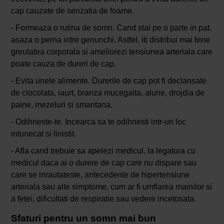
cap cauzate de senzatia de foame.
- Formeaza o rutina de somn. Cand stai pe o parte in pat,
asaza o perna intre genunchi. Astfel, iti distribui mai bine
greutatea corporala si ameliorezi tensiunea arteriala care
poate cauza de dureri de cap.
- Evita unele alimente. Durerile de cap pot fi declansate
de ciocolata, iaurt, branza mucegaita, alune, drojdia de
paine, mezeluri si smantana.
- Odihneste-te. Incearca sa te odihnesti intr-un loc
intunecat si linistit.
- Afla cand trebuie sa apelezi medicul. Ia legatura cu
medicul daca ai o durere de cap care nu dispare sau
care se inrautateste, antecedente de hipertensiune
arteriala sau alte simptome, cum ar fi umflarea mainilor si
a fetei, dificultati de respiratie sau vedere incetosata.
Sfaturi pentru un somn mai bun