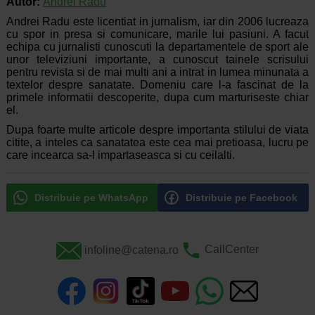
Autor:
Andrei Radu
Andrei Radu este licentiat in jurnalism, iar din 2006 lucreaza
cu spor in presa si comunicare, marile lui pasiuni. A facut
echipa cu jurnalisti cunoscuti la departamentele de sport ale
unor televiziuni importante, a cunoscut tainele scrisului
pentru revista si de mai multi ani a intrat in lumea minunata a
textelor despre sanatate. Domeniu care l-a fascinat de la
primele informatii descoperite, dupa cum marturiseste chiar
el.
Dupa foarte multe articole despre importanta stilului de viata
citite, a inteles ca sanatatea este cea mai pretioasa, lucru pe
care incearca sa-l impartaseasca si cu ceilalti.
Distribuie pe WhatsApp
Distribuie pe Facebook
infoline@catena.ro
CallCenter