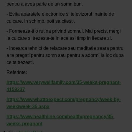
pentru a avea parte de un somn bun.
- Evita aparatele electronice si televizorul inainte de
culcare. In schimb, poti sa citesti.
- Formeaza-ti o rutina privind somnul. Mai precis, mergi
la culcare si trezeste-te in acelasi timp in fiecare zi.
- Incearca tehnici de relaxare sau meditatie seara pentru
a te pregati pentru somn sau pentru a adormi la loc dupa
ce te trezesti.
Referinte:
https://www.verywellfamily.com/35-weeks-pregnant-
4159237
https://www.whattoexpect.com/pregnancy/week-by-
week/week-35.aspx
https://www.healthline.com/health/pregnancy/35-
weeks-pregnant