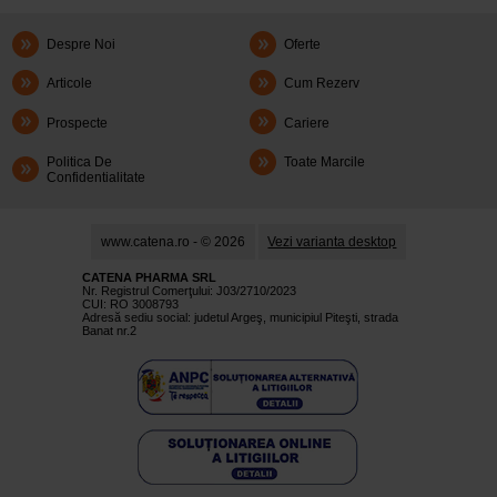
Despre Noi
Oferte
Articole
Cum Rezerv
Prospecte
Cariere
Politica De
Toate Marcile
Confidentialitate
www.catena.ro - © 2026
Vezi varianta desktop
CATENA PHARMA SRL
Nr. Registrul Comerţului: J03/2710/2023
CUI: RO 3008793
Adresă sediu social: judetul Argeş, municipiul Piteşti, strada
Banat nr.2