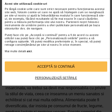
Acest site utilizează cookie-uri
pot sa aiba stari de ameteala si chiar lesin. Daca nu au
Pe lângă cookie-urile care sunt strict necesare pentru funcționarea acestui
aparut pana acum, in saptamana 4 de sarcina se
site web, folosim cookie-uri care ne ajută să înțelegem cum se navighează
pe site-ul nostru și ajută la îmbunătățirea modului în care funcționează site-
manifesta si durerile si crampe abdominale, pot aparea
ul, de exemplu, făcând rezultatele să fie mai exacte în cazul căutărilor,
pentru a măsura performanța site-ului nostru. Partenerii noștri folosesc
balonari frecvente, iar zona sanilor devine mai sensibila,
instrumente de urmărire pentru a oferi publicitate personalizată pe baza
chiar dureroasa.
obiceiurilor dvs. de navigare.
Puteți face clic pe „Acceptă si continuă” pentru a fi de acord cu aceste
Tot in saptamana 4 sarcina se poate intensifica
utilizări sau puteți face clic pe „Personalizează setările” pentru a vă
configura opțiunile. Vă puteți modifica preferințele și, în special, vă puteți
sensibilitatea la mirosuri puternice, iar unele femei pot
retrage consimțământul pe site-ul nostru în orice moment.
deveni irascibile, altele anxioase, iar altele pot manifesta
Mai multe detalii
aici
.
un entuziasm mai mare. Totodata, este posibil ca pofta
de mancare sa creasca incepand cu saptamana 4 de
ACCEPTĂ SI CONTINUĂ
sarcina.
Sfaturi pentru saptamana 4 de sarcina
PERSONALIZEAZĂ SETĂRILE
Pentru ca acum nu mai ai niciun dubiu ca esti
insarcinata, va trebui sa devii mai responsabila cu privire
la stilul de viata, ceea ce inseamna un meniu sanatos si
echilibrat si cat mai multa odihna. Alimentatia poate fi
diversificata, dar insista pe consumul de fructe, legume,
produse lactate si proteine usoare. Scoate complet din