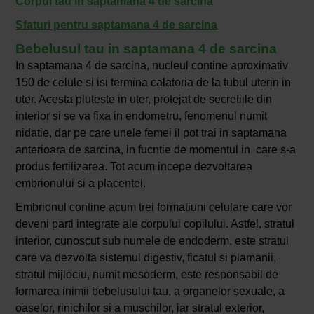
Corpul tau in saptamana 4 de sarcina
Sfaturi pentru saptamana 4 de sarcina
Bebelusul tau in saptamana 4 de sarcina
In saptamana 4 de sarcina, nucleul contine aproximativ
150 de celule si isi termina calatoria de la tubul uterin in
uter. Acesta pluteste in uter, protejat de secretiile din
interior si se va fixa in endometru, fenomenul numit
nidatie, dar pe care unele femei il pot trai in saptamana
anterioara de sarcina, in fucntie de momentul in care s-a
produs fertilizarea. Tot acum incepe dezvoltarea
embrionului si a placentei.
Embrionul contine acum trei formatiuni celulare care vor
deveni parti integrate ale corpului copilului. Astfel, stratul
interior, cunoscut sub numele de endoderm, este stratul
care va dezvolta sistemul digestiv, ficatul si plamanii,
stratul mijlociu, numit mesoderm, este responsabil de
formarea inimii bebelusului tau, a organelor sexuale, a
oaselor, rinichilor si a muschilor, iar stratul exterior,