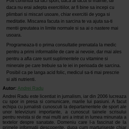
Poti continua sa faci sport, daca ai facut si inainte, iar
daca nu erai adepta exercitiilor, ar fi bine sa incepi cu
plimbari si miscari usoare, chiar exercitii de yoga si
meditatie. Miscarea facuta in sarcina te va ajuta sa-ti
mentii greutatea in limite normale si sa ai o nastere mai
usoara.
Programeaza-ti o prima consultatie prenatala la medic
pentru a primi informatiile de care ai nevoie, dar mai ales
pentru a afla care sunt suplimentele cu vitamine si
minerale pe care trebuie sa le iei in perioada de sarcina.
Posibil ca pe langa acid folic, medicul sa-ti mai prescrie
si alti nutrienti.
Autor:
Andrei Radu
Andrei Radu este licentiat in jurnalism, iar din 2006 lucreaza
cu spor in presa si comunicare, marile lui pasiuni. A facut
echipa cu jurnalisti cunoscuti la departamentele de sport ale
unor televiziuni importante, a cunoscut tainele scrisului
pentru revista si de mai multi ani a intrat in lumea minunata a
textelor despre sanatate. Domeniu care l-a fascinat de la
primele informatii descoperite, dupa cum marturiseste chiar