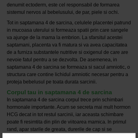
denumit ectoderm, este cel responsabil de formarea
sistemul nervos al bebelusului, de par, piele si ochi.
Tot in saptamana 4 de sarcina, celulele placentei patrund
in mucoasa uterului si formeaza spatii prin care sangele
va ajunge de la mama la embrion. La sfarsitul acestei
saptamani, placenta va fi matura si va avea capacitatea
de a furniza substantele nutritive si oxigenul de care are
nevoie fatul pentru a se dezvolta. De asemenea, in
saptamana 4 de sarcina se formeaza si sacul amniotic, o
structura care contine lichidul amniotic necesar pentru a
proteja bebelusul pe toata durata sarcinii.
Corpul tau in saptamana 4 de sarcina
In saptamana 4 de sarcina corpul trece prin schimbari
hormonale importante. Acum se secreta mai mult hormon
HCG decat in tot restul sarcinii, iar aceasta schimbare
poate fi resimtita din plin de viitoarea mamica. In primul
rand, apar starile de greata, durerile de cap si se
intensifica starea de oboseala si moleseala. Unele femei