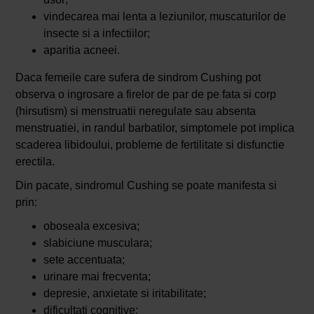
vindecarea mai lenta a leziunilor, muscaturilor de
insecte si a infectiilor;
aparitia acneei.
Daca femeile care sufera de sindrom Cushing pot
observa o ingrosare a firelor de par de pe fata si corp
(hirsutism) si menstruatii neregulate sau absenta
menstruatiei, in randul barbatilor, simptomele pot implica
scaderea libidoului, probleme de fertilitate si disfunctie
erectila.
Din pacate, sindromul Cushing se poate manifesta si
prin:
oboseala excesiva;
slabiciune musculara;
sete accentuata;
urinare mai frecventa;
depresie, anxietate si iritabilitate;
dificultati cognitive;