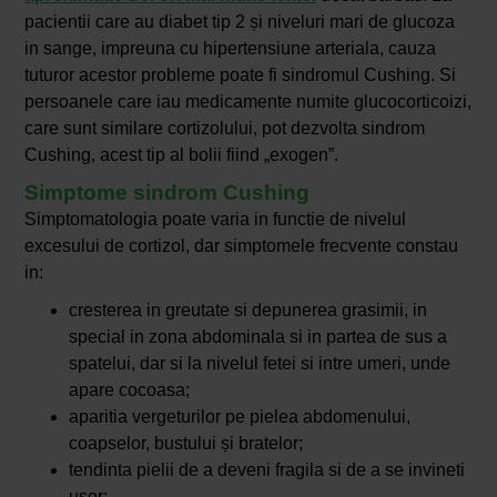
pacientii care au diabet tip 2 și niveluri mari de glucoza
in sange, impreuna cu hipertensiune arteriala, cauza
tuturor acestor probleme poate fi sindromul Cushing. Si
persoanele care iau medicamente numite glucocorticoizi,
care sunt similare cortizolului, pot dezvolta sindrom
Cushing, acest tip al bolii fiind „exogen”.
Simptome sindrom Cushing
Simptomatologia poate varia in functie de nivelul
excesului de cortizol, dar simptomele frecvente constau
in:
cresterea in greutate si depunerea grasimii, in
special in zona abdominala si in partea de sus a
spatelui, dar si la nivelul fetei si intre umeri, unde
apare cocoasa;
aparitia vergeturilor pe pielea abdomenului,
coapselor, bustului și bratelor;
tendinta pielii de a deveni fragila si de a se invineti
usor;