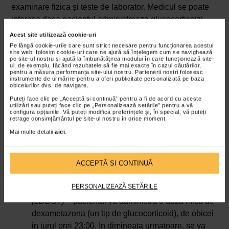
examinare fizica și teste de laborator. Medicul se poate
interesa daca pacientul administreaza glucocorticoizi,
pentru a exclude aceasta posibilitate inainte sa
Acest site utilizează cookie-uri
recomande analizele de laborator.
Pe lângă cookie-urile care sunt strict necesare pentru funcționarea acestui
site web, folosim cookie-uri care ne ajută să înțelegem cum se navighează
pe site-ul nostru și ajută la îmbunătățirea modului în care funcționează site-
Pentru a diagnostica sindromul Cushing, se pot folosi
ul, de exemplu, făcând rezultatele să fie mai exacte în cazul căutărilor,
pentru a măsura performanța site-ului nostru. Partenerii noștri folosesc
teste de urina, saliva sau sange. In general, pentru a
instrumente de urmărire pentru a oferi publicitate personalizată pe baza
confirma diagnosticul, medicii recomanda doua dintre
obiceiurilor dvs. de navigare.
urmatoarele investigatii:
Puteți face clic pe „Acceptă si continuă” pentru a fi de acord cu aceste
utilizări sau puteți face clic pe „Personalizează setările” pentru a vă
configura opțiunile. Vă puteți modifica preferințele și, în special, vă puteți
masurarea cortizolului liber urinar/24 h
– pacientul
retrage consimțământul pe site-ul nostru în orice moment.
va colecta urina pe parcursul a 24 de ore;
Mai multe detalii
aici
.
masurarea nocturna a cortizolului salivar
– in mod
normal, productia de cortizol scade imediat ce
ACCEPTĂ SI CONTINUĂ
adormim, dar la persoanele cu sindrom Cushing,
nivelul cortizolului nu scade;
PERSONALIZEAZĂ SETĂRILE
test de supresie cu doza mica de dexametazona
(LDDST)
– pacientul va administra o doza mica de
dexametazona (un tip de glucocorticoid), de obicei
in jurul orei 23:00. In dimineata urmatoare, se va