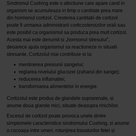
Sindromul Cushing este o afectiune care apare cand in
organism se acumuleaza in timp o cantitate prea mare
din hormonul cortizol. Cresterea cantitatii de cortizol
poate fi urmarea administrarii corticosteroizilor orali sau
este posibil ca organismul sa produca prea mult cortizol.
Acesta mai este denumit si „hormonul stresului”,
deoarece ajuta organismul sa reactioneze in situatii
stresante. Cortizolul mai contribuie si la:
mentinerea presiunii sangelui;
reglarea nivelului glucozei (zaharul din sange);
reducerea inflamatiei;
transformarea alimentelor in energie.
Cortizolul este produs de glandele suprarenale, si
anume doua glande mici, situate deasupra rinichilor.
Excesul de cortizol poate provoca unele dintre
simptomele caracteristice sindromului Cushing, si anume
o cocoașa intre umeri, rotunjirea trasaturilor fetei și