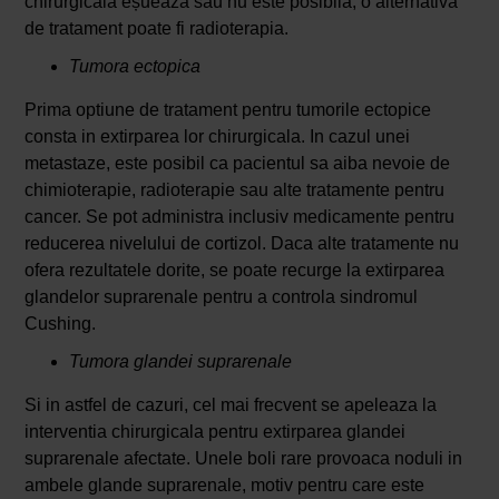
chirurgicala eșueaza sau nu este posibila, o alternativa
de tratament poate fi radioterapia.
Tumora ectopica
Prima optiune de tratament pentru tumorile ectopice
consta in extirparea lor chirurgicala. In cazul unei
metastaze, este posibil ca pacientul sa aiba nevoie de
chimioterapie, radioterapie sau alte tratamente pentru
cancer. Se pot administra inclusiv medicamente pentru
reducerea nivelului de cortizol. Daca alte tratamente nu
ofera rezultatele dorite, se poate recurge la extirparea
glandelor suprarenale pentru a controla sindromul
Cushing.
Tumora glandei suprarenale
Si in astfel de cazuri, cel mai frecvent se apeleaza la
interventia chirurgicala pentru extirparea glandei
suprarenale afectate. Unele boli rare provoaca noduli in
ambele glande suprarenale, motiv pentru care este