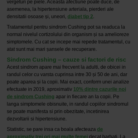
vergeturi pe piele. Aceasta afectiune poate duce, de
asemenea, la hipertensiune arteriala, pierderi ale
densitatii osoase și, uneori,
diabet tip 2
.
Tratamentul pentru sindrom Cushing pot sa readuca la
normal nivelul cortizolului din organism și sa amelioreze
simptomele. Cu cat se incepe mai repede tratamentul, cu
atat sunt mai mari șansele de recuperare.
Sindrom Cushing – cauze si factori de risc
Acest sindrom apare mai frecvent la adulti, de obicei in
randul celor cu varsta cuprinsa intre 30 și 50 de ani, dar
poate aparea și la copii. Mai exact, conform unei analize
efectuate in 2019, aproximativ
10% dintre cazurile noi
de sindrom Cushing
apar in fiecare an la copii. Pe
langa simptomele obisnuite, in randul copiilor sindromul
se poate manifesta si prin obezitate, incetinirea
dezvoltarii si hipertensiune.
Statistic, se pare insa ca boala afecteaza
de
aproximativ trei ori mai multe femei
decat barbati. La