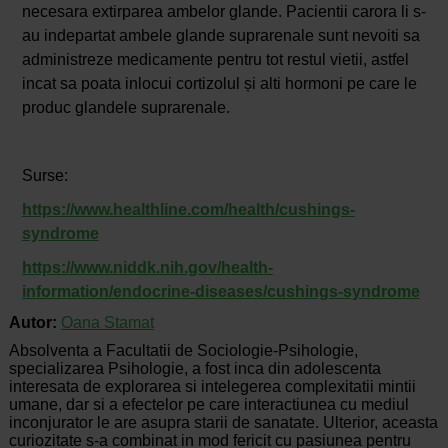
necesara extirparea ambelor glande. Pacientii carora li s-
au indepartat ambele glande suprarenale sunt nevoiti sa
administreze medicamente pentru tot restul vietii, astfel
incat sa poata inlocui cortizolul și alti hormoni pe care le
produc glandele suprarenale.
Surse:
https://www.healthline.com/health/cushings-
syndrome
https://www.niddk.nih.gov/health-
information/endocrine-diseases/cushings-syndrome
Autor:
Oana Stamat
Absolventa a Facultatii de Sociologie-Psihologie,
specializarea Psihologie, a fost inca din adolescenta
interesata de explorarea si intelegerea complexitatii mintii
umane, dar si a efectelor pe care interactiunea cu mediul
inconjurator le are asupra starii de sanatate. Ulterior, aceasta
curiozitate s-a combinat in mod fericit cu pasiunea pentru