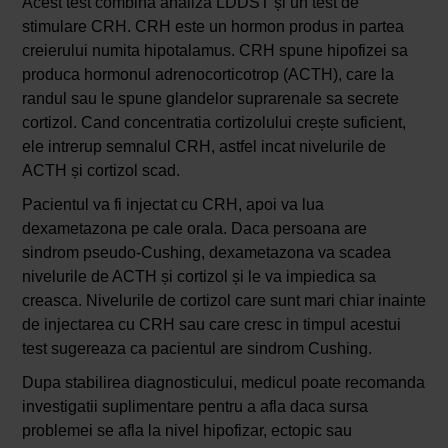
Acest test combina analiza LDDST și un test de
stimulare CRH. CRH este un hormon produs in partea
creierului numita hipotalamus. CRH spune hipofizei sa
produca hormonul adrenocorticotrop (ACTH), care la
randul sau le spune glandelor suprarenale sa secrete
cortizol. Cand concentratia cortizolului crește suficient,
ele intrerup semnalul CRH, astfel incat nivelurile de
ACTH și cortizol scad.
Pacientul va fi injectat cu CRH, apoi va lua
dexametazona pe cale orala. Daca persoana are
sindrom pseudo-Cushing, dexametazona va scadea
nivelurile de ACTH și cortizol și le va impiedica sa
creasca. Nivelurile de cortizol care sunt mari chiar inainte
de injectarea cu CRH sau care cresc in timpul acestui
test sugereaza ca pacientul are sindrom Cushing.
Dupa stabilirea diagnosticului, medicul poate recomanda
investigatii suplimentare pentru a afla daca sursa
problemei se afla la nivel hipofizar, ectopic sau