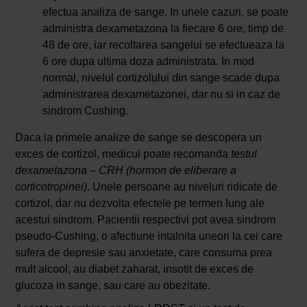
efectua analiza de sange. In unele cazuri, se poate
administra dexametazona la fiecare 6 ore, timp de
48 de ore, iar recoltarea sangelui se efectueaza la
6 ore dupa ultima doza administrata. In mod
normal, nivelul cortizolului din sange scade dupa
administrarea dexametazonei, dar nu si in caz de
sindrom Cushing.
Daca la primele analize de sange se descopera un
exces de cortizol, medicul poate recomanda
testul
dexametazona
–
CRH (hormon de eliberare a
corticotropinei)
. Unele persoane au niveluri ridicate de
cortizol, dar nu dezvolta efectele pe termen lung ale
acestui sindrom. Pacientii respectivi pot avea sindrom
pseudo-Cushing, o afectiune intalnita uneori la cei care
sufera de depresie sau anxietate, care consuma prea
mult alcool, au diabet zaharat, insotit de exces de
glucoza in sange, sau care au obezitate.