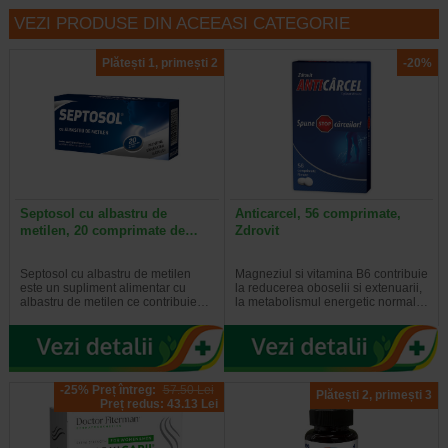
VEZI PRODUSE DIN ACEEASI CATEGORIE
Plătești 1, primești 2
-20%
Septosol cu albastru de
Anticarcel, 56 comprimate,
metilen, 20 comprimate de…
Zdrovit
Septosol cu albastru de metilen
Magneziul si vitamina B6 contribuie
este un supliment alimentar cu
la reducerea oboselii si extenuarii,
albastru de metilen ce contribuie…
la metabolismul energetic normal…
-25% Preț întreg:
57.50 Lei
Plătești 2, primești 3
Preț redus: 43.13 Lei