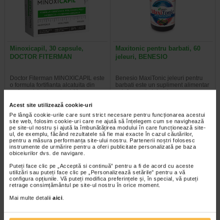
Minoxicapil, 30 capsule,
Maxitonic pentru barbati, 60
DOCTOR FITERMAN
jeleuri, BENESIO
Doctor Fiterman MINOXICAPIL este
Benesio MaxiTonic jeleuri pentru
o formula fortifianta alcatuita din
barbati este un supliment alimentar
aminoacizi, minerale si 11…
sub forma de jeleuri cu aroma…
Acest site utilizează cookie-uri
Pe lângă cookie-urile care sunt strict necesare pentru funcționarea acestui
site web, folosim cookie-uri care ne ajută să înțelegem cum se navighează
pe site-ul nostru și ajută la îmbunătățirea modului în care funcționează site-
ul, de exemplu, făcând rezultatele să fie mai exacte în cazul căutărilor,
Plătești 2, primești 3
Plătești 2, primești 3
pentru a măsura performanța site-ului nostru. Partenerii noștri folosesc
instrumente de urmărire pentru a oferi publicitate personalizată pe baza
obiceiurilor dvs. de navigare.
Puteți face clic pe „Acceptă si continuă” pentru a fi de acord cu aceste
utilizări sau puteți face clic pe „Personalizează setările” pentru a vă
configura opțiunile. Vă puteți modifica preferințele și, în special, vă puteți
retrage consimțământul pe site-ul nostru în orice moment.
Mai multe detalii
aici
.
Maxitonic pentru femei, 60
COLAGEN + Vit C, Zinc si
jeleuri, BENESIO
Biotina, 20 comprimate…