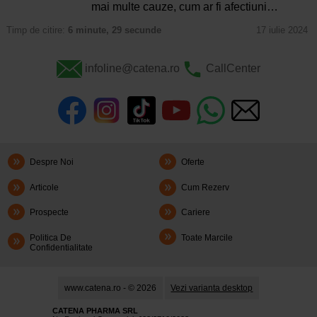
mai multe cauze, cum ar fi afectiuni…
Timp de citire:
6 minute, 29 secunde
17 iulie 2024
infoline@catena.ro
CallCenter
Despre Noi
Oferte
Articole
Cum Rezerv
Prospecte
Cariere
Politica De
Toate Marcile
Confidentialitate
www.catena.ro - © 2026
Vezi varianta desktop
CATENA PHARMA SRL