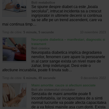
Boli metabolice
Se spune despre diabet ca este „boala
secolului”, intrucat incidenta sa a crescut
ingrijorator in ultimele decenii si continua
sa se afle pe un trend ascendent, care va
mai continua timp…
Timp de citire:
5 minute, 5 secunde
10 noiembrie 2023
Neuropatie diabetica – manifestari, diagnostic si
tratament
Boli cronice
Neuropatia diabetica implica degradarea
nervilor, fenomen care apare la persoanele
in al caror sange exista un nivel mare de
zahar, timp indelungat. Desi este o
afectiune incurabila, poate fi tinuta sub…
Timp de citire:
6 minute, 49 secunde
9 decembrie 2022
Maini amortite: cauze si afectiuni asociate
Boli ale sistemului circulator
Senzatia de maini amortite poate fi
inconfortabila, iar incapacitatea de a simti
normal lucrurile va poate afecta capacitatea
de a va folosi mainile asa cum doriti. Exista