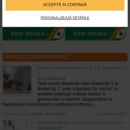
ACCEPTĂ SI CONTINUĂ
Benesio MaxiTonic jeleuri pentru
Naturalis Colagen + Vitamina C,
femei este un supliment alimentar
Zinc si Biotina este un supliment
PERSONALIZEAZĂ SETĂRILE
sub forma de jeleuri cu aroma…
alimentar sub forma de…
ARTICOLE RECOMANDATE
Diferente dintre diabetul de tip 1 si diabetul de tip
2
Boli metabolice
Desi exista diferente intre diabet tip 1 si
diabet tip 2, este important de retinut ca
ambele patologii trebuie tratate si
gestionate cu atentie, diagnosticul si
tratamentul necesitand o colaborare stransa…
Timp de citire:
5 minute, 24 secunde
2 noiembrie 2025
Simptome diabet – care sunt semnele precoce
ale diabetului