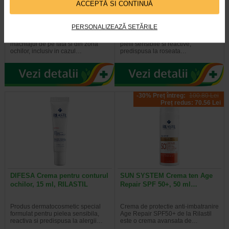
ACCEPTĂ SI CONTINUĂ
DIFESA Demachiant crema,
DIFESA Crema anti-roseata, 40
200 ml, RILASTIL
ml, RILASTIL
PERSONALIZEAZĂ SETĂRILE
Curata delicat, indepartand
Crema dermatocosmetica destinata
machiajul de pe fata si din zona
pielii sensibile si reactive,
ochilor, inclusiv in cazul…
predispusa la roseata…
-30% Preț întreg:
100.80 Lei
Preț redus: 70.56 Lei
DIFESA Crema pentru conturul
SUN SYSTEM Crema ten Age
ochilor, 15 ml, RILASTIL
Repair SPF 50+, 50 ml…
Produs dermatocosmetic special
Crema de protectie anti-imbatranire
formulat pentru pielea sensibila,
Age Repair SPF50+ de la Rilastil
reactiva si predispusa la alergii…
este o crema avansata de…