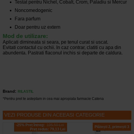
Testat pentru Nichel, Cobalt, Crom, Paladiu si Mercur
Noncomedogenic
Fara parfum
Doar pentru uz extern
Mod de utilizare:
Aplicati dimineata si seara, pe tenul curat si uscat.
Evitati contactul cu ochii. In caz contrar, clatiti cu apa din
abundenta. Pastrati flaconul inchis si departe de caldura.
Brand:
RILASTIL
*Pentru pret te asteptam in cea mai apropiata farmacie Catena
VEZI PRODUSE DIN ACEEASI CATEGORIE
-25% Preț întreg:
105,50 Lei
Plătești 2, primești 3
Preț redus: 79,13 Lei