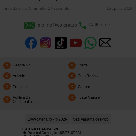
Timp de citire:
5 minute, 17 secunde
25 aprilie 2024
infoline@catena.ro
CallCenter
Despre Noi
Oferte
Articole
Cum Rezerv
Prospecte
Cariere
Politica De
Toate Marcile
Confidentialitate
www.catena.ro - © 2026
Vezi varianta desktop
CATENA PHARMA SRL
Nr. Registrul Comerţului: J03/2710/2023