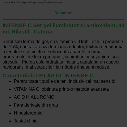
limita stocului disponibil, pe baza cardului Catena.
Descriere
INTENSE C Ser gel iluminator si antioxidant, 30
ml, Rilastil - Catena
Serul sub forma de gel, cu vitamina C High Tech in proportie
de 15%, contracareaza formarea ridurilor, textura neuniforma
a tenului si semnele de oboseala aparute in urma
programului de lucru prelungit, schimbarilor sezoniere si a
stresului. Pielea este hidratata instant, capatand un aspect
revigorat si mai stralucitor, iar ridurile fine sunt reduse.
Caracteristici RILASTIL INTENSE C
Pentru toate tipurile de ten, inclusiv cel mai sensibil
VITAMINA C, obtinuta printr-o metoda avansata
ACID HIALURONIC
Fara derivate din grau
Hipoalergenic
Testat clinic