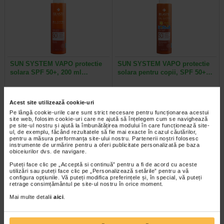
SUN SYSTEM VAPO protectie
SUN SYSTEM VAPO protectie
solara SPF 50+, 200 ml…
solara pentru copii, SPF 50+…
Spray Vapo SPF 50+ este o
Spray Vapo SPF 50+ pentru copii
emulsie de protectie solara pentru
este special conceput pentru
Acest site utilizează cookie-uri
corp, cu textura usoara si…
protectia pielii sensibile a copiilor…
Pe lângă cookie-urile care sunt strict necesare pentru funcționarea acestui
site web, folosim cookie-uri care ne ajută să înțelegem cum se navighează
pe site-ul nostru și ajută la îmbunătățirea modului în care funcționează site-
ul, de exemplu, făcând rezultatele să fie mai exacte în cazul căutărilor,
pentru a măsura performanța site-ului nostru. Partenerii noștri folosesc
instrumente de urmărire pentru a oferi publicitate personalizată pe baza
-25% Preț întreg:
86.60 Lei
obiceiurilor dvs. de navigare.
Preț redus: 64.95 Lei
Puteți face clic pe „Acceptă si continuă” pentru a fi de acord cu aceste
utilizări sau puteți face clic pe „Personalizează setările” pentru a vă
configura opțiunile. Vă puteți modifica preferințele și, în special, vă puteți
retrage consimțământul pe site-ul nostru în orice moment.
Mai multe detalii
aici
.