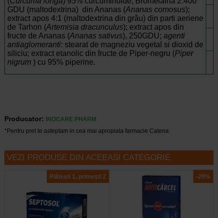
(
Curcuma longa
) 95% curcuminoide; Bromelaina 2.400
GDU (maltodextrina) din Ananas (
Ananas comosus
);
extract apos 4:1 (maltodextrina din grâu) din parti aeriene
de Tarhon (
Artemisia dracunculus
); extract apos din
fructe de Ananas (
Ananas sativus
), 250GDU;
agen
t
i
antiaglomeran
t
i
: stearat de magneziu vegetal si dioxid de
siliciu; extract etanolic din fructe de Piper-negru (
Piper
nigrum
) cu 95% piperine.
Producator:
INOCARE PHARM
*Pentru pret te asteptam in cea mai apropiata farmacie Catena
VEZI PRODUSE DIN ACEEASI CATEGORIE
Plătești 1, primești 2
-20%