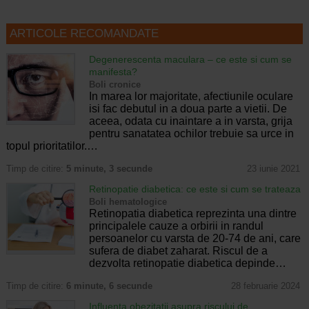
ARTICOLE RECOMANDATE
Degenerescenta maculara – ce este si cum se
manifesta?
Boli cronice
In marea lor majoritate, afectiunile oculare
isi fac debutul in a doua parte a vietii. De
aceea, odata cu inaintare a in varsta, grija
pentru sanatatea ochilor trebuie sa urce in
topul prioritatilor.…
Timp de citire:
5 minute, 3 secunde
23 iunie 2021
Retinopatie diabetica: ce este si cum se trateaza
Boli hematologice
Retinopatia diabetica reprezinta una dintre
principalele cauze a orbirii in randul
persoanelor cu varsta de 20-74 de ani, care
sufera de diabet zaharat. Riscul de a
dezvolta retinopatie diabetica depinde…
Timp de citire:
6 minute, 6 secunde
28 februarie 2024
Influenta obezitatii asupra riscului de