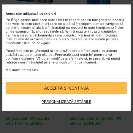
Acest site utilizează cookie-uri
Septosol cu albastru de
Anticarcel, 56 comprimate,
Pe lângă cookie-urile care sunt strict necesare pentru funcționarea acestui
site web, folosim cookie-uri care ne ajută să înțelegem cum se navighează
metilen, 20 comprimate de…
Zdrovit
pe site-ul nostru și ajută la îmbunătățirea modului în care funcționează site-
ul, de exemplu, făcând rezultatele să fie mai exacte în cazul căutărilor,
pentru a măsura performanța site-ului nostru. Partenerii noștri folosesc
Septosol cu albastru de metilen
Magneziul si vitamina B6 contribuie
instrumente de urmărire pentru a oferi publicitate personalizată pe baza
este un supliment alimentar cu
la reducerea oboselii si extenuarii,
obiceiurilor dvs. de navigare.
albastru de metilen ce contribuie…
la metabolismul energetic normal…
Puteți face clic pe „Acceptă si continuă” pentru a fi de acord cu aceste
utilizări sau puteți face clic pe „Personalizează setările” pentru a vă
configura opțiunile. Vă puteți modifica preferințele și, în special, vă puteți
retrage consimțământul pe site-ul nostru în orice moment.
Mai multe detalii
aici
.
-25% Preț întreg:
57.50 Lei
Plătești 2, primești 3
Preț redus: 43.13 Lei
ACCEPTĂ SI CONTINUĂ
PERSONALIZEAZĂ SETĂRILE
Minoxicapil, 30 capsule,
Maxitonic pentru barbati, 60
DOCTOR FITERMAN
jeleuri, BENESIO