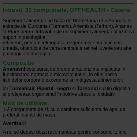
Intravit, 30 comprimate, OFFHEALTH - Catena
Supliment alimentar pe baza de Bromelaina (din Ananas) si
extracte de Curcuma (Turmeric), Artemisia (Tarhon), Ananas
si Piper negru.
Intravit
este un supliment alimentar utilizat ca
suport in patologiile
retiniene
,
precum retinopatia
,
degenerescenta maculara
umeda
,
obstructia de vena centrala a retinei, uveite sau alte
patologii oftalmologice.
Compozitie
Ananasul
este sursa de bromelaina, enzima implicata in
functionarea normala a microcirculatiei, in eliminarea
lichidelor corporale excedente si in digestia alimentelor,
iar
Turmericul
,
Piperul –negru
si
Tarhonul
sustin digestia
si protejeaza organismul ȋmpotriva stresului oxidativ.
Mod de utilizare:
1-2 comprimate pe zi, cu o cantitate suficienta de apa, de
preferat inainte de masa.
Avertizari:
A nu se depasi doza recomandata pentru consumul zilnic.