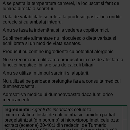
A se pastra la temperatura camerei, la loc uscat si ferit de
lumina directa a soarelui.
Data de valabilitate se refera la produsul pastrat ȋn conditii
corecte si cu ambalaj integru.
A nu se lasa la indemâna si la vederea copiilor mici.
Suplimentele alimentare nu inlocuiesc o dieta variata si
echilibrata si un mod de viata sanatos.
Produsul nu contine ingrediente cu potential alergenic.
Nu se recomanda utilizarea produsului in caz de afectare a
functiei hepatice, biliare sau de calculi biliari.
A nu se utiliza in timpul sarcinii si alaptarii.
Nu utilizati pe perioade prelungite fara a consulta medicul
dumneavoastra.
Adresati-va medicului dumneavoastra daca luati orice
medicamente.
Ingrediente:
Agen
t
i de
ȋ
ncarcare
: celuloza
microcristalina, fosfat de calciu tribasic, amidon partial
pregelatinizat (din porumb) si hidroxipropilmetilceluloza;
extract (acetona) 30-40:1 din radacini de Turmeric