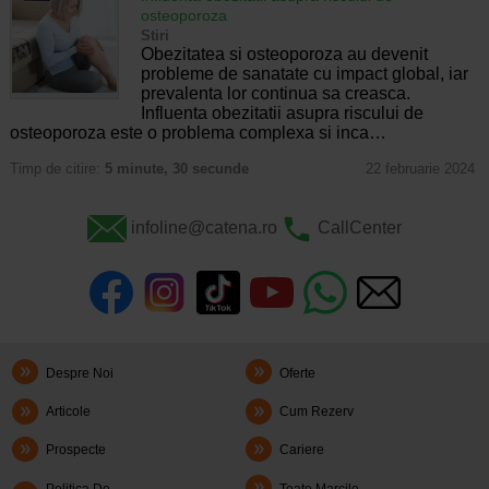
osteoporoza
Stiri
Obezitatea si osteoporoza au devenit
probleme de sanatate cu impact global, iar
prevalenta lor continua sa creasca.
Influenta obezitatii asupra riscului de
osteoporoza este o problema complexa si inca…
Timp de citire:
5 minute, 30 secunde
22 februarie 2024
infoline@catena.ro
CallCenter
Despre Noi
Oferte
Articole
Cum Rezerv
Prospecte
Cariere
Politica De
Toate Marcile