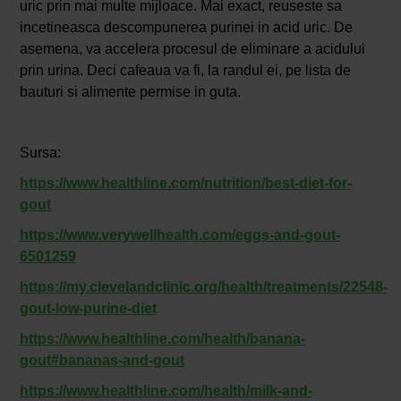
uric prin mai multe mijloace. Mai exact, reuseste sa
incetineasca descompunerea purinei in acid uric. De
asemena, va accelera procesul de eliminare a acidului
prin urina. Deci cafeaua va fi, la randul ei, pe lista de
bauturi si alimente permise in guta.
Sursa:
https://www.healthline.com/nutrition/best-diet-for-
gout
https://www.verywellhealth.com/eggs-and-gout-
6501259
https://my.clevelandclinic.org/health/treatments/22548-
gout-low-purine-diet
https://www.healthline.com/health/banana-
gout#bananas-and-gout
https://www.healthline.com/health/milk-and-