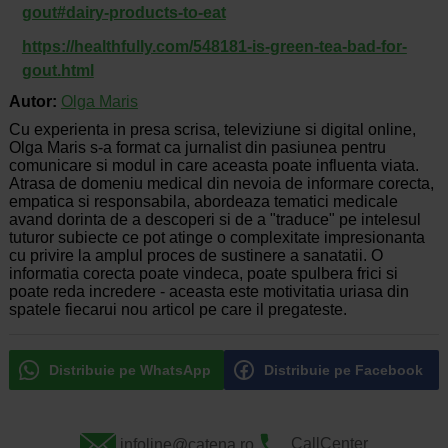
gout#dairy-products-to-eat
https://healthfully.com/548181-is-green-tea-bad-for-
gout.html
Autor:
Olga Maris
Cu experienta in presa scrisa, televiziune si digital online,
Olga Maris s-a format ca jurnalist din pasiunea pentru
comunicare si modul in care aceasta poate influenta viata.
Atrasa de domeniu medical din nevoia de informare corecta,
empatica si responsabila, abordeaza tematici medicale
avand dorinta de a descoperi si de a "traduce" pe intelesul
tuturor subiecte ce pot atinge o complexitate impresionanta
cu privire la amplul proces de sustinere a sanatatii. O
informatia corecta poate vindeca, poate spulbera frici si
poate reda incredere - aceasta este motivitatia uriasa din
spatele fiecarui nou articol pe care il pregateste.
Distribuie pe WhatsApp
Distribuie pe Facebook
infoline@catena.ro
CallCenter