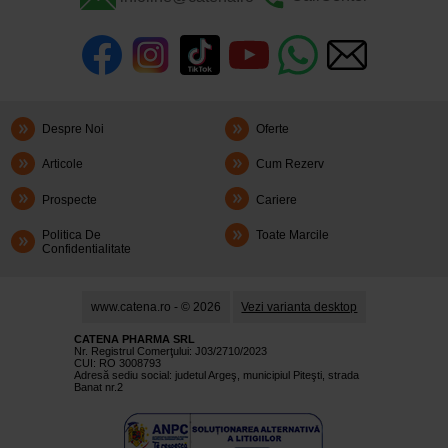
Despre Noi
Oferte
Articole
Cum Rezerv
Prospecte
Cariere
Politica De
Toate Marcile
Confidentialitate
www.catena.ro - © 2026
Vezi varianta desktop
CATENA PHARMA SRL
Nr. Registrul Comerţului: J03/2710/2023
CUI: RO 3008793
Adresă sediu social: judetul Argeş, municipiul Piteşti, strada
Banat nr.2