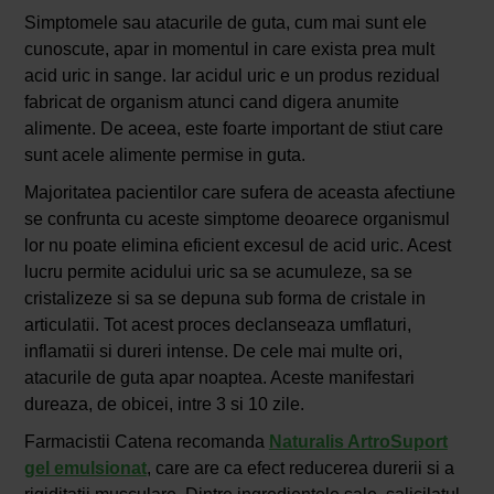
Simptomele sau atacurile de guta, cum mai sunt ele
cunoscute, apar in momentul in care exista prea mult
acid uric in sange. Iar acidul uric e un produs rezidual
fabricat de organism atunci cand digera anumite
alimente. De aceea, este foarte important de stiut care
sunt acele alimente permise in guta.
Majoritatea pacientilor care sufera de aceasta afectiune
se confrunta cu aceste simptome deoarece organismul
lor nu poate elimina eficient excesul de acid uric. Acest
lucru permite acidului uric sa se acumuleze, sa se
cristalizeze si sa se depuna sub forma de cristale in
articulatii. Tot acest proces declanseaza umflaturi,
inflamatii si dureri intense. De cele mai multe ori,
atacurile de guta apar noaptea. Aceste manifestari
dureaza, de obicei, intre 3 si 10 zile.
Farmacistii Catena recomanda
Naturalis ArtroSuport
gel emulsionat
, care are ca efect reducerea durerii si a