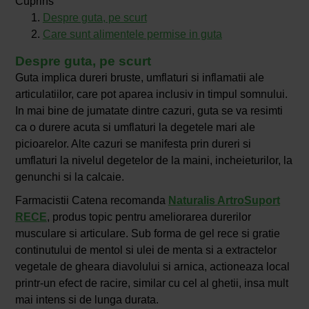
Cuprins
Despre guta, pe scurt
Care sunt alimentele permise in guta
Despre guta, pe scurt
Guta implica dureri bruste, umflaturi si inflamatii ale
articulatiilor, care pot aparea inclusiv in timpul somnului.
In mai bine de jumatate dintre cazuri, guta se va resimti
ca o durere acuta si umflaturi la degetele mari ale
picioarelor. Alte cazuri se manifesta prin dureri si
umflaturi la nivelul degetelor de la maini, incheieturilor, la
genunchi si la calcaie.
Farmacistii Catena recomanda
Naturalis ArtroSuport
RECE
, produs topic pentru ameliorarea durerilor
musculare si articulare. Sub forma de gel rece si gratie
continutului de mentol si ulei de menta si a extractelor
vegetale de gheara diavolului si arnica, actioneaza local
printr-un efect de racire, similar cu cel al ghetii, insa mult
mai intens si de lunga durata.