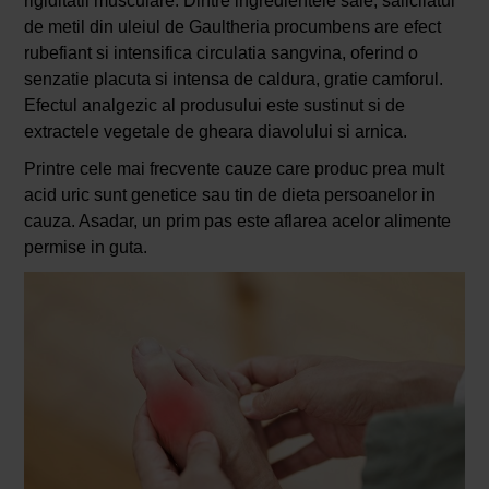
rigiditatii musculare. Dintre ingredientele sale, salicilatul
de metil din uleiul de Gaultheria procumbens are efect
rubefiant si intensifica circulatia sangvina, oferind o
senzatie placuta si intensa de caldura, gratie camforul.
Efectul analgezic al produsului este sustinut si de
extractele vegetale de gheara diavolului si arnica.
Printre cele mai frecvente cauze care produc prea mult
acid uric sunt genetice sau tin de dieta persoanelor in
cauza. Asadar, un prim pas este aflarea acelor alimente
permise in guta.